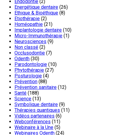
Endodontie
(2)
Energétique dentaire
(26)
Ethique & Bioéthique
(8)
Etiothérapie
(2)
Homéopathie
(21)
Implantologie dentaire
(10)
Micro-Immunothérapie
(1)
Neurosciences
(9)
Non classé
(2)
Occlusodontie
(7)
Odenth
(30)
Parodontologie
(10)
Phytothérapie
(27)
Posturologie
(4)
Prévention
(88)
Prévention sanitaire
(12)
Santé
(188)
Science
(13)
Symbolique dentaire
(9)
Thérapies quantiques
(11)
Vidéos partenaires
(6)
Webconférences
(11)
Webinaire à la Une
(5)
Webinaires Odenth
(24)