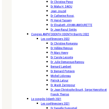
Dr Christine Perez
Dr Maha H. DAOU
Jean Jouzel
Dr Catherine Rossi,
Pr Hervé Tassery
Dr Elisabeth JOHAN-AMOURETTE
Dr Jean-Raoul Sintès
Congres ANPH’ODENTH ODENTH Biarritz 2022
Les conférenciers 2022
Dr Christine Romagna
Dr Hélène Renoux
Pr Marc Henry
Dr Carole Leconte
Dr Julie Demassue-Rannou
Bernard Lambert
Dr Bernard Poitevin
Michel Lidoreau
Patrick Latour
Dr Arash Zarrinpour
Dr Jean-Christophe Bourit, Serge Henrotte et
Franck Therras
Le congrès Odenth 2021
Les conférenciers 2021
Dr Danielle Dumonteil