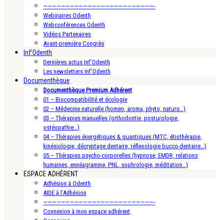
—————————————————————————-
Webinaires Odenth
Webconférences Odenth
Vidéos Partenaires
Avant-première Congrès
Inf’Odenth
Dernières actus Inf’Odenth
Les newsletters Inf’Odenth
Documenthèque
Documenthèque Premium Adhérent
01 – Biocompatibilité et écologie
02 – Médecine naturelle (homeo, aroma, phyto, naturo…)
03 – Thérapies manuelles (orthodontie, posturologie,
ostéopathie…)
04 – Thérapies énergétiques & quantiques (MTC, étiothérapie,
kinésiologie, décryptage dentaire, réflexologie bucco-dentaire…)
05 – Thérapies psycho-corporelles (hypnose, EMDR, relations
humaines, ennéagramme, PNL, sophrologie, méditation…)
ESPACE ADHÉRENT
Adhésion à Odenth
AIDE à l’Adhésion
—————————————————————————-
Connexion à mon espace adhérent