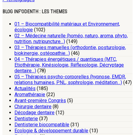
BLOG INF’ODENTH : LES THEMES
01 – Biocompatibilité matériaux et Environnement,
écologie
(102)
02 – Médecine naturelle (homéo, naturo, aroma, phyto,
nutrition, nutripuncture…)
(149)
03 – Thérapies manuelles (orthodontie, posturologie,
biokinergie, ostéopathie…)
(46)
04 – Thérapies énergétiques / quantiques (MTC,
Etiothérapie, Kinésiologie, Réflexologie, Décryptage
dentaire…)
(78)
05 – Thérapies psycho-corporelles (hypnose, EMDR,
relations humaines, PNL, sophrologie, méditation…)
(47)
Actualités
(185)
Aromathérapie
(22)
Avant-première Congrès
(5)
Chirurgie dentaire
(8)
Décodage dentaire
(12)
Dentisterie
(37)
Dentisterie biocompatible
(31)
Ecologie & développement durable
(13)