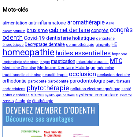
Mots-clés
aromathérapie
anti-inflammatoire
alimentation
ATM
congrès
cabinet dentaire
bruxisme
congrès
biocompatibilité
odenth
Covid-19
dentisterie holistique
dentisterie
Décryptage dentaire
HE
énergétique
gemmothérapie
gingivite
homeopathie
huiles essentielles
hypnose
MTC
mastication
microbiote buccal
implantologie céramique
langue
Médecine Dentaire Holistique
Médecine Chinoise
médecine
occlusion
traditionnelle chinoise
neuralthérapie
occlusion dentaire
parodontologie
orthodontie
parodonte
parodontite
perturbateurs
phytothérapie
endocriniens
pollution électromagnétique
santé
stress
système immunitaire
soins dentaires
symbolique dentaire
système
écologie
étiothérapie
nerveux