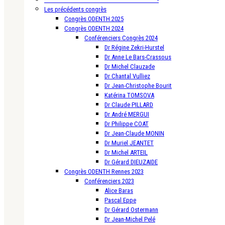
Les précédents congrès
Congrès ODENTH 2025
Congrès ODENTH 2024
Conférenciers Congrès 2024
Dr Régine Zekri-Hurstel
Dr Anne Le Bars-Crassous
Dr Michel Clauzade
Dr Chantal Vulliez
Dr Jean-Christophe Bourit
Katérina TOMSOVA
Dr Claude PILLARD
Dr André MERGUI
Dr Philippe COAT
Dr Jean-Claude MONIN
Dr Muriel JEANTET
Dr Michel ARTEIL
Dr Gérard DIEUZAIDE
Congrès ODENTH Rennes 2023
Conférenciers 2023
Alice Baras
Pascal Eppe
Dr Gérard Ostermann
Dr Jean-Michel Pelé