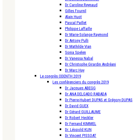
Dr Caroline Reynaud
Gilles Fournil
Alain Huot
Pascal Paillet
Philippe Laffaille
Dr Marie-Solange Raymond
Dr Antony Pulli
Dr Mathilde Vian
Sonia Spelen
Dr Vanessa Nabal
Dr Christophe Girardin Andréani
Dr Marc Hay
Le congrès ODENTH 2019
Les conférenciers du congrès 2019
Dr Jacques ABEGG
Dr ANA DELGADO RABADA
Dr Pierre-Hubert DUPAS et Grégory DUPAS
Dr David GUEX
Dr Gérard GUILLAUME
Dr Robert Heckler
Dr Fernand KIMMEL
Dr. Léopold KUN
Dr Vincent PISSOAT