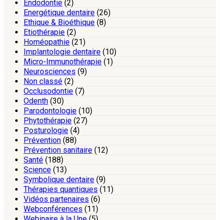
Endodontie
(2)
Energétique dentaire
(26)
Ethique & Bioéthique
(8)
Etiothérapie
(2)
Homéopathie
(21)
Implantologie dentaire
(10)
Micro-Immunothérapie
(1)
Neurosciences
(9)
Non classé
(2)
Occlusodontie
(7)
Odenth
(30)
Parodontologie
(10)
Phytothérapie
(27)
Posturologie
(4)
Prévention
(88)
Prévention sanitaire
(12)
Santé
(188)
Science
(13)
Symbolique dentaire
(9)
Thérapies quantiques
(11)
Vidéos partenaires
(6)
Webconférences
(11)
Webinaire à la Une
(5)