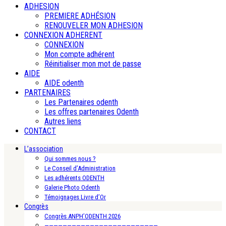
ADHESION
PREMIERE ADHÉSION
RENOUVELER MON ADHESION
CONNEXION ADHERENT
CONNEXION
Mon compte adhérent
Réinitialiser mon mot de passe
AIDE
AIDE odenth
PARTENAIRES
Les Partenaires odenth
Les offres partenaires Odenth
Autres liens
CONTACT
L’association
Qui sommes nous ?
Le Conseil d’Administration
Les adhérents ODENTH
Galerie Photo Odenth
Témoignages Livre d’Or
Congrès
Congrès ANPH’ODENTH 2026
—————————————————————————-