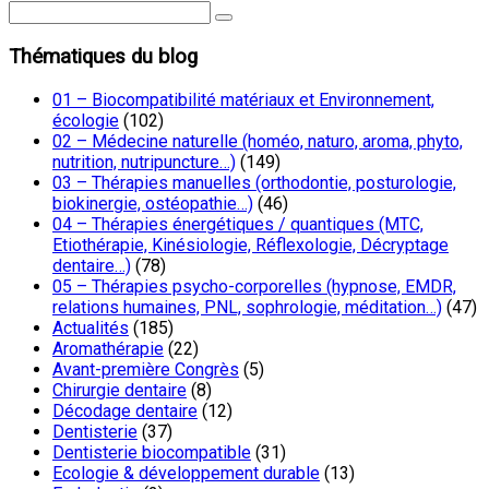
Thématiques du blog
01 – Biocompatibilité matériaux et Environnement,
écologie
(102)
02 – Médecine naturelle (homéo, naturo, aroma, phyto,
nutrition, nutripuncture…)
(149)
03 – Thérapies manuelles (orthodontie, posturologie,
biokinergie, ostéopathie…)
(46)
04 – Thérapies énergétiques / quantiques (MTC,
Etiothérapie, Kinésiologie, Réflexologie, Décryptage
dentaire…)
(78)
05 – Thérapies psycho-corporelles (hypnose, EMDR,
relations humaines, PNL, sophrologie, méditation…)
(47)
Actualités
(185)
Aromathérapie
(22)
Avant-première Congrès
(5)
Chirurgie dentaire
(8)
Décodage dentaire
(12)
Dentisterie
(37)
Dentisterie biocompatible
(31)
Ecologie & développement durable
(13)