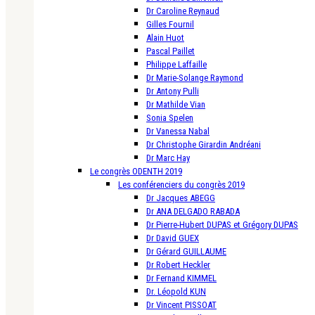
Dr Caroline Reynaud
Gilles Fournil
Alain Huot
Pascal Paillet
Philippe Laffaille
Dr Marie-Solange Raymond
Dr Antony Pulli
Dr Mathilde Vian
Sonia Spelen
Dr Vanessa Nabal
Dr Christophe Girardin Andréani
Dr Marc Hay
Le congrès ODENTH 2019
Les conférenciers du congrès 2019
Dr Jacques ABEGG
Dr ANA DELGADO RABADA
Dr Pierre-Hubert DUPAS et Grégory DUPAS
Dr David GUEX
Dr Gérard GUILLAUME
Dr Robert Heckler
Dr Fernand KIMMEL
Dr. Léopold KUN
Dr Vincent PISSOAT