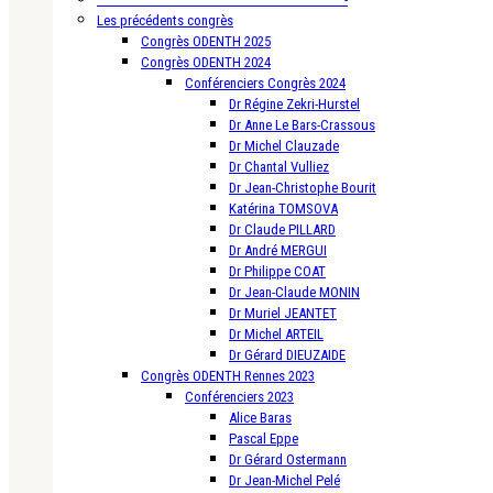
Les précédents congrès
Congrès ODENTH 2025
Congrès ODENTH 2024
Conférenciers Congrès 2024
Dr Régine Zekri-Hurstel
Dr Anne Le Bars-Crassous
Dr Michel Clauzade
Dr Chantal Vulliez
Dr Jean-Christophe Bourit
Katérina TOMSOVA
Dr Claude PILLARD
Dr André MERGUI
Dr Philippe COAT
Dr Jean-Claude MONIN
Dr Muriel JEANTET
Dr Michel ARTEIL
Dr Gérard DIEUZAIDE
Congrès ODENTH Rennes 2023
Conférenciers 2023
Alice Baras
Pascal Eppe
Dr Gérard Ostermann
Dr Jean-Michel Pelé