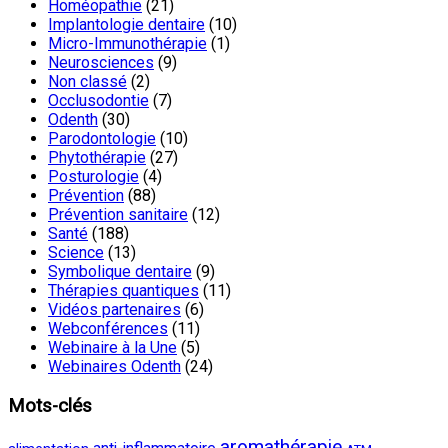
Homéopathie
(21)
Implantologie dentaire
(10)
Micro-Immunothérapie
(1)
Neurosciences
(9)
Non classé
(2)
Occlusodontie
(7)
Odenth
(30)
Parodontologie
(10)
Phytothérapie
(27)
Posturologie
(4)
Prévention
(88)
Prévention sanitaire
(12)
Santé
(188)
Science
(13)
Symbolique dentaire
(9)
Thérapies quantiques
(11)
Vidéos partenaires
(6)
Webconférences
(11)
Webinaire à la Une
(5)
Webinaires Odenth
(24)
Mots-clés
aromathérapie