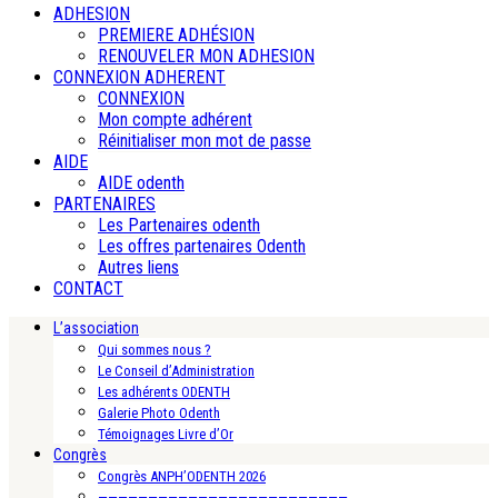
ADHESION
PREMIERE ADHÉSION
RENOUVELER MON ADHESION
CONNEXION ADHERENT
CONNEXION
Mon compte adhérent
Réinitialiser mon mot de passe
AIDE
AIDE odenth
PARTENAIRES
Les Partenaires odenth
Les offres partenaires Odenth
Autres liens
CONTACT
L’association
Qui sommes nous ?
Le Conseil d’Administration
Les adhérents ODENTH
Galerie Photo Odenth
Témoignages Livre d’Or
Congrès
Congrès ANPH’ODENTH 2026
—————————————————————————-