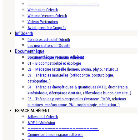
—————————————————————————-
Webinaires Odenth
Webconférences Odenth
Vidéos Partenaires
Avant-première Congrès
Inf’Odenth
Dernières actus Inf’Odenth
Les newsletters Inf’Odenth
Documenthèque
Documenthèque Premium Adhérent
01 – Biocompatibilité et écologie
02 – Médecine naturelle (homeo, aroma, phyto, naturo…)
03 – Thérapies manuelles (orthodontie, posturologie,
ostéopathie…)
04 – Thérapies énergétiques & quantiques (MTC, étiothérapie,
kinésiologie, décryptage dentaire, réflexologie bucco-dentaire…)
05 – Thérapies psycho-corporelles (hypnose, EMDR, relations
humaines, ennéagramme, PNL, sophrologie, méditation…)
ESPACE ADHÉRENT
Adhésion à Odenth
AIDE à l’Adhésion
—————————————————————————-
Connexion à mon espace adhérent