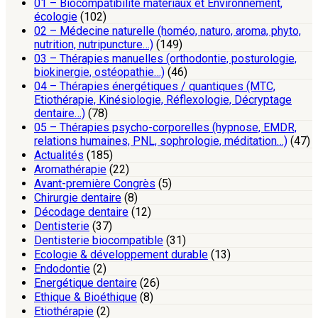
01 – Biocompatibilité matériaux et Environnement,
écologie
(102)
02 – Médecine naturelle (homéo, naturo, aroma, phyto,
nutrition, nutripuncture…)
(149)
03 – Thérapies manuelles (orthodontie, posturologie,
biokinergie, ostéopathie…)
(46)
04 – Thérapies énergétiques / quantiques (MTC,
Etiothérapie, Kinésiologie, Réflexologie, Décryptage
dentaire…)
(78)
05 – Thérapies psycho-corporelles (hypnose, EMDR,
relations humaines, PNL, sophrologie, méditation…)
(47)
Actualités
(185)
Aromathérapie
(22)
Avant-première Congrès
(5)
Chirurgie dentaire
(8)
Décodage dentaire
(12)
Dentisterie
(37)
Dentisterie biocompatible
(31)
Ecologie & développement durable
(13)
Endodontie
(2)
Energétique dentaire
(26)
Ethique & Bioéthique
(8)
Etiothérapie
(2)