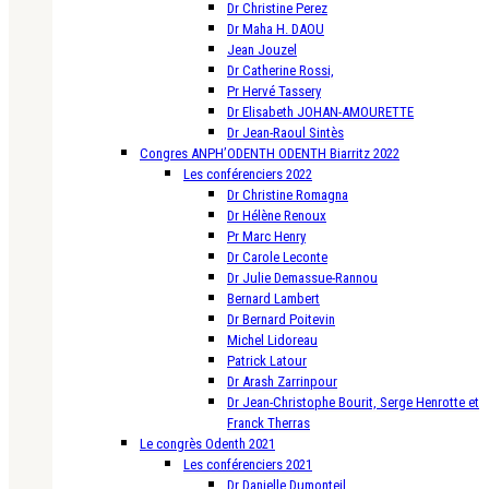
Dr Christine Perez
Dr Maha H. DAOU
Jean Jouzel
Dr Catherine Rossi,
Pr Hervé Tassery
Dr Elisabeth JOHAN-AMOURETTE
Dr Jean-Raoul Sintès
Congres ANPH’ODENTH ODENTH Biarritz 2022
Les conférenciers 2022
Dr Christine Romagna
Dr Hélène Renoux
Pr Marc Henry
Dr Carole Leconte
Dr Julie Demassue-Rannou
Bernard Lambert
Dr Bernard Poitevin
Michel Lidoreau
Patrick Latour
Dr Arash Zarrinpour
Dr Jean-Christophe Bourit, Serge Henrotte et
Franck Therras
Le congrès Odenth 2021
Les conférenciers 2021
Dr Danielle Dumonteil