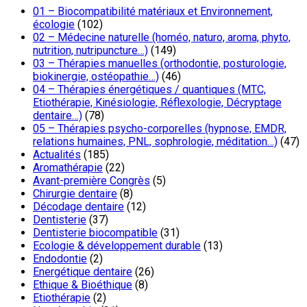
01 – Biocompatibilité matériaux et Environnement,
écologie
(102)
02 – Médecine naturelle (homéo, naturo, aroma, phyto,
nutrition, nutripuncture…)
(149)
03 – Thérapies manuelles (orthodontie, posturologie,
biokinergie, ostéopathie…)
(46)
04 – Thérapies énergétiques / quantiques (MTC,
Etiothérapie, Kinésiologie, Réflexologie, Décryptage
dentaire…)
(78)
05 – Thérapies psycho-corporelles (hypnose, EMDR,
relations humaines, PNL, sophrologie, méditation…)
(47)
Actualités
(185)
Aromathérapie
(22)
Avant-première Congrès
(5)
Chirurgie dentaire
(8)
Décodage dentaire
(12)
Dentisterie
(37)
Dentisterie biocompatible
(31)
Ecologie & développement durable
(13)
Endodontie
(2)
Energétique dentaire
(26)
Ethique & Bioéthique
(8)
Etiothérapie
(2)