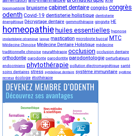
anti-inflammatoire
alimentation
ATM
congrès
cabinet dentaire
bruxisme
congrès
biocompatibilité
odenth
Covid-19
dentisterie holistique
dentisterie
Décryptage dentaire
HE
énergétique
gemmothérapie
gingivite
homeopathie
huiles essentielles
hypnose
MTC
mastication
microbiote buccal
implantologie céramique
langue
Médecine Dentaire Holistique
Médecine Chinoise
médecine
occlusion
traditionnelle chinoise
neuralthérapie
occlusion dentaire
parodontologie
orthodontie
parodonte
parodontite
perturbateurs
phytothérapie
endocriniens
pollution électromagnétique
santé
stress
système immunitaire
soins dentaires
symbolique dentaire
système
écologie
étiothérapie
nerveux