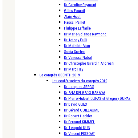
Dr Caroline Reynaud
Gilles Fournil
Alain Huot
Pascal Paillet
Philippe Laffaille
Dr Marie-Solange Raymond
Dr Antony Pulli
Dr Mathilde Vian
Sonia Spelen
Dr Vanessa Nabal
Dr Christophe Girardin Andréani
Dr Marc Hay
Le congrès ODENTH 2019
Les conférenciers du congrès 2019
Dr Jacques ABEGG
Dr ANA DELGADO RABADA
Dr Pierre-Hubert DUPAS et Grégory DUPAS
Dr David GUEX
Dr Gérard GUILLAUME
Dr Robert Heckler
Dr Fernand KIMMEL
Dr. Léopold KUN
Dr Vincent PISSOAT