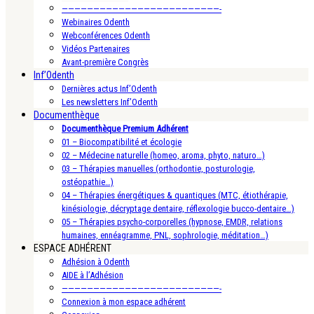
—————————————————————————-
Webinaires Odenth
Webconférences Odenth
Vidéos Partenaires
Avant-première Congrès
Inf’Odenth
Dernières actus Inf’Odenth
Les newsletters Inf’Odenth
Documenthèque
Documenthèque Premium Adhérent
01 – Biocompatibilité et écologie
02 – Médecine naturelle (homeo, aroma, phyto, naturo…)
03 – Thérapies manuelles (orthodontie, posturologie,
ostéopathie…)
04 – Thérapies énergétiques & quantiques (MTC, étiothérapie,
kinésiologie, décryptage dentaire, réflexologie bucco-dentaire…)
05 – Thérapies psycho-corporelles (hypnose, EMDR, relations
humaines, ennéagramme, PNL, sophrologie, méditation…)
ESPACE ADHÉRENT
Adhésion à Odenth
AIDE à l’Adhésion
—————————————————————————-
Connexion à mon espace adhérent