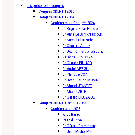
Les précédents congrès
Congrès ODENTH 2025
Congrès ODENTH 2024
Conférenciers Congrès 2024
Dr Régine Zekri-Hurstel
Dr Anne Le Bars-Crassous
Dr Michel Clauzade
Dr Chantal Vulliez
Dr Jean-Christophe Bourit
Katérina TOMSOVA
Dr Claude PILLARD
Dr André MERGUI
Dr Philippe COAT
Dr Jean-Claude MONIN
Dr Muriel JEANTET
Dr Michel ARTEIL
Dr Gérard DIEUZAIDE
Congrès ODENTH Rennes 2023
Conférenciers 2023
Alice Baras
Pascal Eppe
Dr Gérard Ostermann
Dr Jean-Michel Pelé