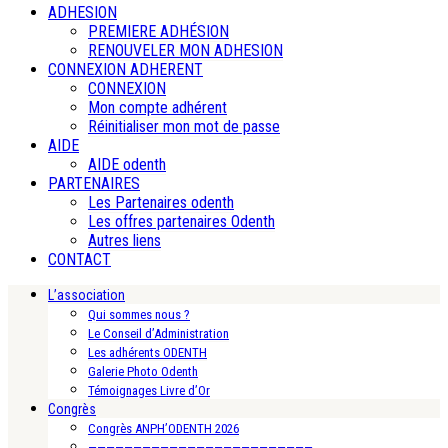
ADHESION
PREMIERE ADHÉSION
RENOUVELER MON ADHESION
CONNEXION ADHERENT
CONNEXION
Mon compte adhérent
Réinitialiser mon mot de passe
AIDE
AIDE odenth
PARTENAIRES
Les Partenaires odenth
Les offres partenaires Odenth
Autres liens
CONTACT
L’association
Qui sommes nous ?
Le Conseil d’Administration
Les adhérents ODENTH
Galerie Photo Odenth
Témoignages Livre d’Or
Congrès
Congrès ANPH’ODENTH 2026
—————————————————————————-