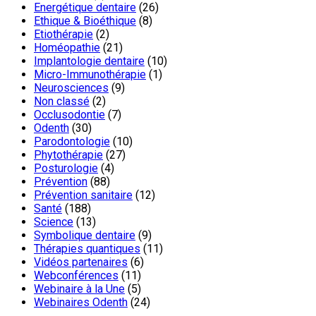
Energétique dentaire
(26)
Ethique & Bioéthique
(8)
Etiothérapie
(2)
Homéopathie
(21)
Implantologie dentaire
(10)
Micro-Immunothérapie
(1)
Neurosciences
(9)
Non classé
(2)
Occlusodontie
(7)
Odenth
(30)
Parodontologie
(10)
Phytothérapie
(27)
Posturologie
(4)
Prévention
(88)
Prévention sanitaire
(12)
Santé
(188)
Science
(13)
Symbolique dentaire
(9)
Thérapies quantiques
(11)
Vidéos partenaires
(6)
Webconférences
(11)
Webinaire à la Une
(5)
Webinaires Odenth
(24)