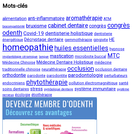
Mots-clés
aromathérapie
anti-inflammatoire
alimentation
ATM
congrès
cabinet dentaire
bruxisme
congrès
biocompatibilité
odenth
Covid-19
dentisterie holistique
dentisterie
Décryptage dentaire
HE
énergétique
gemmothérapie
gingivite
homeopathie
huiles essentielles
hypnose
MTC
mastication
microbiote buccal
implantologie céramique
langue
Médecine Dentaire Holistique
Médecine Chinoise
médecine
occlusion
traditionnelle chinoise
neuralthérapie
occlusion dentaire
parodontologie
orthodontie
parodonte
parodontite
perturbateurs
phytothérapie
endocriniens
pollution électromagnétique
santé
stress
système immunitaire
soins dentaires
symbolique dentaire
système
écologie
étiothérapie
nerveux