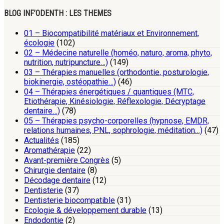
BLOG INF’ODENTH : LES THEMES
01 – Biocompatibilité matériaux et Environnement,
écologie
(102)
02 – Médecine naturelle (homéo, naturo, aroma, phyto,
nutrition, nutripuncture…)
(149)
03 – Thérapies manuelles (orthodontie, posturologie,
biokinergie, ostéopathie…)
(46)
04 – Thérapies énergétiques / quantiques (MTC,
Etiothérapie, Kinésiologie, Réflexologie, Décryptage
dentaire…)
(78)
05 – Thérapies psycho-corporelles (hypnose, EMDR,
relations humaines, PNL, sophrologie, méditation…)
(47)
Actualités
(185)
Aromathérapie
(22)
Avant-première Congrès
(5)
Chirurgie dentaire
(8)
Décodage dentaire
(12)
Dentisterie
(37)
Dentisterie biocompatible
(31)
Ecologie & développement durable
(13)
Endodontie
(2)