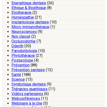
Energétique dentaire
(26)
Ethique & Bioéthique
(8)
Etiothérapie
(2)
Homéopathie
(21)
Implantologie dentaire
(10)
Micro-Immunothérapie
(1)
Neurosciences
(9)
Non classé
(2)
Occlusodontie
(7)
Odenth
(30)
Parodontologie
(10)
Phytothérapie
(27)
Posturologie
(4)
Prévention
(88)
Prévention sanitaire
(12)
Santé
(188)
Science
(13)
Symbolique dentaire
(9)
Thérapies quantiques
(11)
Vidéos partenaires
(6)
Webconférences
(11)
Webinaire à la Une
(5)