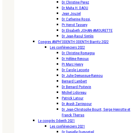
Dr Christine Perez
Dr Maha H. DAOU
Jean Jouzel
Dr Catherine Rossi,
Pr Hervé Tassery
Dr Elisabeth JOHAN-AMOURETTE
Dr Jean-Raoul Sintès
Congres ANPH’ODENTH ODENTH Biarritz 2022
Les conférenciers 2022
Dr Christine Romagna
Dr Hélène Renoux
Pr Marc Henry
Dr Carole Leconte
Dr Julie Demassue-Rannou
Bernard Lambert
Dr Bernard Poitevin
Michel Lidoreau
Patrick Latour
Dr Arash Zarrinpour
Dr Jean-Christophe Bourit, Serge Henrotte et
Franck Therras
Le congrès Odenth 2021
Les conférenciers 2021
Dr Danielle Dumonteil