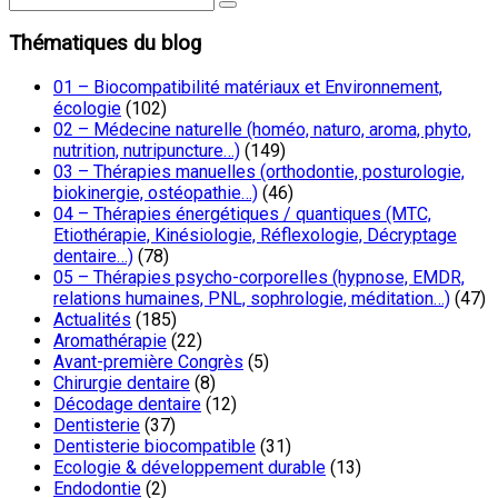
Thématiques du blog
01 – Biocompatibilité matériaux et Environnement,
écologie
(102)
02 – Médecine naturelle (homéo, naturo, aroma, phyto,
nutrition, nutripuncture…)
(149)
03 – Thérapies manuelles (orthodontie, posturologie,
biokinergie, ostéopathie…)
(46)
04 – Thérapies énergétiques / quantiques (MTC,
Etiothérapie, Kinésiologie, Réflexologie, Décryptage
dentaire…)
(78)
05 – Thérapies psycho-corporelles (hypnose, EMDR,
relations humaines, PNL, sophrologie, méditation…)
(47)
Actualités
(185)
Aromathérapie
(22)
Avant-première Congrès
(5)
Chirurgie dentaire
(8)
Décodage dentaire
(12)
Dentisterie
(37)
Dentisterie biocompatible
(31)
Ecologie & développement durable
(13)
Endodontie
(2)