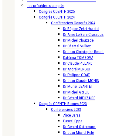
Les précédents congrès
Congrès ODENTH 2025
Congrès ODENTH 2024
Conférenciers Congrès 2024
Dr Régine Zekri-Hurstel
Dr Anne Le Bars-Crassous
Dr Michel Clauzade
Dr Chantal Vulliez
Dr Jean-Christophe Bourit
Katérina TOMSOVA
Dr Claude PILLARD
Dr André MERGUI
Dr Philippe COAT
Dr Jean-Claude MONIN
Dr Muriel JEANTET
Dr Michel ARTEIL
Dr Gérard DIEUZAIDE
Congrès ODENTH Rennes 2023
Conférenciers 2023
Alice Baras
Pascal Eppe
Dr Gérard Ostermann
Dr Jean-Michel Pelé