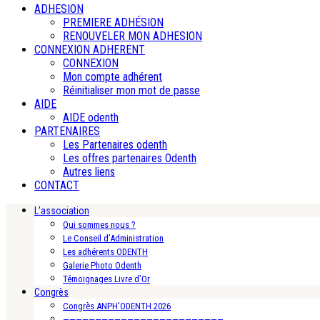
ADHESION
PREMIERE ADHÉSION
RENOUVELER MON ADHESION
CONNEXION ADHERENT
CONNEXION
Mon compte adhérent
Réinitialiser mon mot de passe
AIDE
AIDE odenth
PARTENAIRES
Les Partenaires odenth
Les offres partenaires Odenth
Autres liens
CONTACT
L’association
Qui sommes nous ?
Le Conseil d’Administration
Les adhérents ODENTH
Galerie Photo Odenth
Témoignages Livre d’Or
Congrès
Congrès ANPH’ODENTH 2026
—————————————————————————-