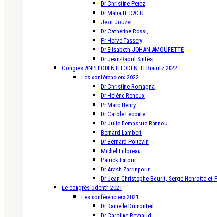
Dr Christine Perez
Dr Maha H. DAOU
Jean Jouzel
Dr Catherine Rossi,
Pr Hervé Tassery
Dr Elisabeth JOHAN-AMOURETTE
Dr Jean-Raoul Sintès
Congres ANPH’ODENTH ODENTH Biarritz 2022
Les conférenciers 2022
Dr Christine Romagna
Dr Hélène Renoux
Pr Marc Henry
Dr Carole Leconte
Dr Julie Demassue-Rannou
Bernard Lambert
Dr Bernard Poitevin
Michel Lidoreau
Patrick Latour
Dr Arash Zarrinpour
Dr Jean-Christophe Bourit, Serge Henrotte et 
Le congrès Odenth 2021
Les conférenciers 2021
Dr Danielle Dumonteil
Dr Caroline Reynaud