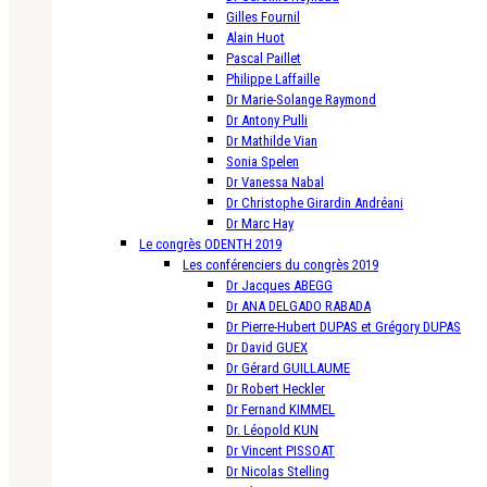
Gilles Fournil
Alain Huot
Pascal Paillet
Philippe Laffaille
Dr Marie-Solange Raymond
Dr Antony Pulli
Dr Mathilde Vian
Sonia Spelen
Dr Vanessa Nabal
Dr Christophe Girardin Andréani
Dr Marc Hay
Le congrès ODENTH 2019
Les conférenciers du congrès 2019
Dr Jacques ABEGG
Dr ANA DELGADO RABADA
Dr Pierre-Hubert DUPAS et Grégory DUPAS
Dr David GUEX
Dr Gérard GUILLAUME
Dr Robert Heckler
Dr Fernand KIMMEL
Dr. Léopold KUN
Dr Vincent PISSOAT
Dr Nicolas Stelling