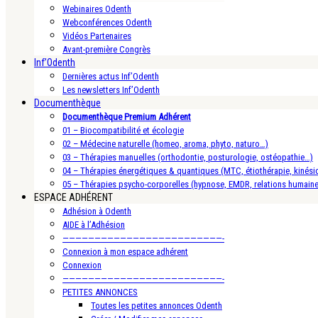
Webinaires Odenth
Webconférences Odenth
Vidéos Partenaires
Avant-première Congrès
Inf’Odenth
Dernières actus Inf’Odenth
Les newsletters Inf’Odenth
Documenthèque
Documenthèque Premium Adhérent
01 – Biocompatibilité et écologie
02 – Médecine naturelle (homeo, aroma, phyto, naturo…)
03 – Thérapies manuelles (orthodontie, posturologie, ostéopathie…)
04 – Thérapies énergétiques & quantiques (MTC, étiothérapie, kinésio
05 – Thérapies psycho-corporelles (hypnose, EMDR, relations humain
ESPACE ADHÉRENT
Adhésion à Odenth
AIDE à l’Adhésion
—————————————————————————-
Connexion à mon espace adhérent
Connexion
—————————————————————————-
PETITES ANNONCES
Toutes les petites annonces Odenth