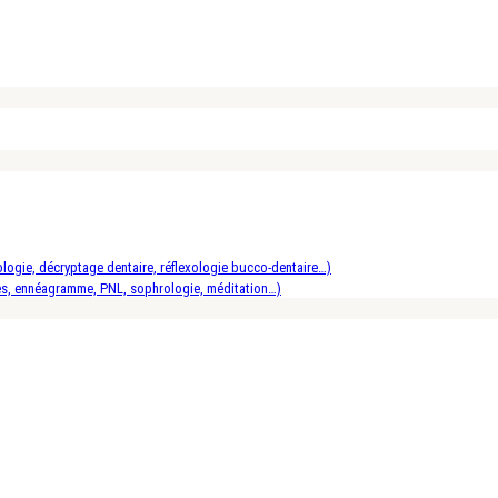
logie, décryptage dentaire, réflexologie bucco-dentaire…)
es, ennéagramme, PNL, sophrologie, méditation…)