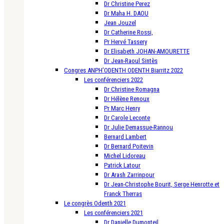
Dr Christine Perez
Dr Maha H. DAOU
Jean Jouzel
Dr Catherine Rossi,
Pr Hervé Tassery
Dr Elisabeth JOHAN-AMOURETTE
Dr Jean-Raoul Sintès
Congres ANPH’ODENTH ODENTH Biarritz 2022
Les conférenciers 2022
Dr Christine Romagna
Dr Hélène Renoux
Pr Marc Henry
Dr Carole Leconte
Dr Julie Demassue-Rannou
Bernard Lambert
Dr Bernard Poitevin
Michel Lidoreau
Patrick Latour
Dr Arash Zarrinpour
Dr Jean-Christophe Bourit, Serge Henrotte et
Franck Therras
Le congrès Odenth 2021
Les conférenciers 2021
Dr Danielle Dumonteil