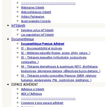
—————————————————————————-
Webinaires Odenth
Webconférences Odenth
Vidéos Partenaires
Avant-première Congrès
Inf’Odenth
Dernières actus Inf’Odenth
Les newsletters Inf’Odenth
Documenthèque
Documenthèque Premium Adhérent
01 – Biocompatibilité et écologie
02 – Médecine naturelle (homeo, aroma, phyto, naturo…)
03 – Thérapies manuelles (orthodontie, posturologie,
ostéopathie…)
04 – Thérapies énergétiques & quantiques (MTC, étiothérapie,
kinésiologie, décryptage dentaire, réflexologie bucco-dentaire…)
05 – Thérapies psycho-corporelles (hypnose, EMDR, relations
humaines, ennéagramme, PNL, sophrologie, méditation…)
ESPACE ADHÉRENT
Adhésion à Odenth
AIDE à l’Adhésion
—————————————————————————-
Connexion à mon espace adhérent