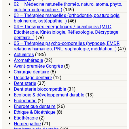
02 – Médecine naturelle (homéo, naturo, aroma, phyto,
nutrition, nutripuncture…)
(149)
03 – Thérapies manuelles (orthodontie, posturologie,
biokinergie, ostéopathie…)
(46)
04 – Thérapies énergétiques / quantiques (MTC,
Etiothérapie, Kinésiologie, Réflexologie, Décryptage
dentaire…)
(78)
05 – Thérapies psycho-corporelles (hypnose, EMDR,
relations humaines, PNL, sophrologie, méditation…)
(47)
Actualités
(185)
Aromathérapie
(22)
Avant-première Congrès
(5)
Chirurgie dentaire
(8)
Décodage dentaire
(12)
Dentisterie
(37)
Dentisterie biocompatible
(31)
Ecologie & développement durable
(13)
Endodontie
(2)
Energétique dentaire
(26)
Ethique & Bioéthique
(8)
Etiothérapie
(2)
Homéopathie
(21)