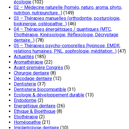
écologie
(102)
02 – Médecine naturelle (homéo, naturo, aroma, phyto,
nutrition, nutripuncture…)
(149)
03 – Thérapies manuelles (orthodontie, posturologie,
biokinergie, ostéopathie…)
(46)
04 – Thérapies énergétiques / quantiques (MTC,
Etiothérapie, Kinésiologie, Réflexologie, Décryptage
dentaire…)
(78)
05 – Thérapies psycho-corporelles (hypnose, EMDR,
relations humaines, PNL, sophrologie, méditation…)
(47)
Actualités
(185)
Aromathérapie
(22)
Avant-première Congrès
(5)
Chirurgie dentaire
(8)
Décodage dentaire
(12)
Dentisterie
(37)
Dentisterie biocompatible
(31)
Ecologie & développement durable
(13)
Endodontie
(2)
Energétique dentaire
(26)
Ethique & Bioéthique
(8)
Etiothérapie
(2)
Homéopathie
(21)
Implantologie dentaire
(10)