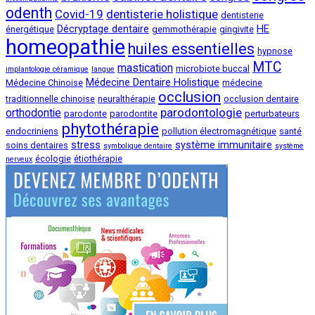
odenth
Covid-19
dentisterie holistique
dentisterie
Décryptage dentaire
HE
énergétique
gemmothérapie
gingivite
homeopathie
huiles essentielles
hypnose
MTC
mastication
microbiote buccal
implantologie céramique
langue
Médecine Dentaire Holistique
Médecine Chinoise
médecine
occlusion
traditionnelle chinoise
neuralthérapie
occlusion dentaire
parodontologie
orthodontie
parodonte
parodontite
perturbateurs
phytothérapie
endocriniens
pollution électromagnétique
santé
stress
système immunitaire
soins dentaires
symbolique dentaire
système
écologie
étiothérapie
nerveux