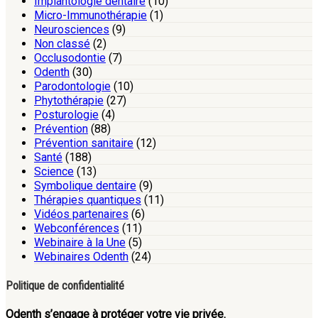
Implantologie dentaire
(10)
Micro-Immunothérapie
(1)
Neurosciences
(9)
Non classé
(2)
Occlusodontie
(7)
Odenth
(30)
Parodontologie
(10)
Phytothérapie
(27)
Posturologie
(4)
Prévention
(88)
Prévention sanitaire
(12)
Santé
(188)
Science
(13)
Symbolique dentaire
(9)
Thérapies quantiques
(11)
Vidéos partenaires
(6)
Webconférences
(11)
Webinaire à la Une
(5)
Webinaires Odenth
(24)
Politique de confidentialité
Odenth s’engage à protéger votre vie privée.