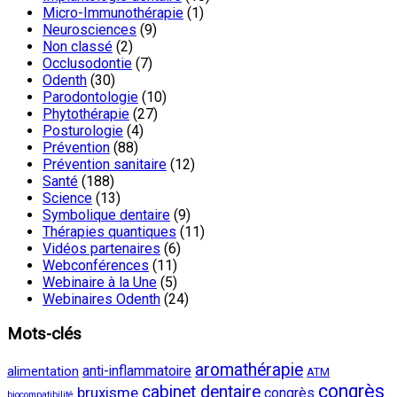
Micro-Immunothérapie
(1)
Neurosciences
(9)
Non classé
(2)
Occlusodontie
(7)
Odenth
(30)
Parodontologie
(10)
Phytothérapie
(27)
Posturologie
(4)
Prévention
(88)
Prévention sanitaire
(12)
Santé
(188)
Science
(13)
Symbolique dentaire
(9)
Thérapies quantiques
(11)
Vidéos partenaires
(6)
Webconférences
(11)
Webinaire à la Une
(5)
Webinaires Odenth
(24)
Mots-clés
aromathérapie
anti-inflammatoire
alimentation
ATM
congrès
cabinet dentaire
bruxisme
congrès
biocompatibilité