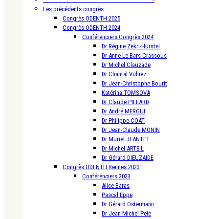
Les précédents congrès
Congrès ODENTH 2025
Congrès ODENTH 2024
Conférenciers Congrès 2024
Dr Régine Zekri-Hurstel
Dr Anne Le Bars-Crassous
Dr Michel Clauzade
Dr Chantal Vulliez
Dr Jean-Christophe Bourit
Katérina TOMSOVA
Dr Claude PILLARD
Dr André MERGUI
Dr Philippe COAT
Dr Jean-Claude MONIN
Dr Muriel JEANTET
Dr Michel ARTEIL
Dr Gérard DIEUZAIDE
Congrès ODENTH Rennes 2023
Conférenciers 2023
Alice Baras
Pascal Eppe
Dr Gérard Ostermann
Dr Jean-Michel Pelé