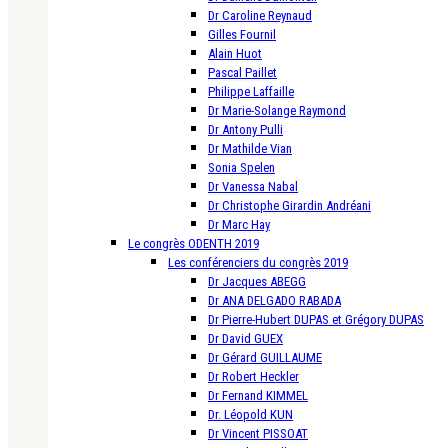
Dr Caroline Reynaud
Gilles Fournil
Alain Huot
Pascal Paillet
Philippe Laffaille
Dr Marie-Solange Raymond
Dr Antony Pulli
Dr Mathilde Vian
Sonia Spelen
Dr Vanessa Nabal
Dr Christophe Girardin Andréani
Dr Marc Hay
Le congrès ODENTH 2019
Les conférenciers du congrès 2019
Dr Jacques ABEGG
Dr ANA DELGADO RABADA
Dr Pierre-Hubert DUPAS et Grégory DUPAS
Dr David GUEX
Dr Gérard GUILLAUME
Dr Robert Heckler
Dr Fernand KIMMEL
Dr. Léopold KUN
Dr Vincent PISSOAT