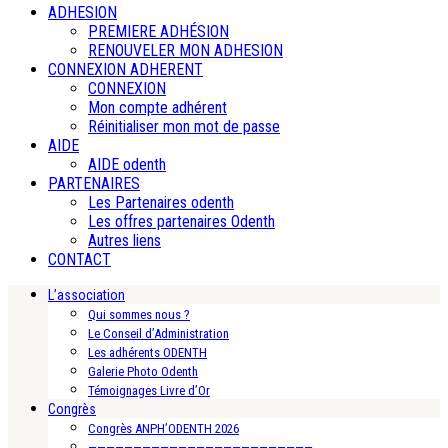
ADHESION
PREMIERE ADHÉSION
RENOUVELER MON ADHESION
CONNEXION ADHERENT
CONNEXION
Mon compte adhérent
Réinitialiser mon mot de passe
AIDE
AIDE odenth
PARTENAIRES
Les Partenaires odenth
Les offres partenaires Odenth
Autres liens
CONTACT
L’association
Qui sommes nous ?
Le Conseil d’Administration
Les adhérents ODENTH
Galerie Photo Odenth
Témoignages Livre d’Or
Congrès
Congrès ANPH’ODENTH 2026
—————————————————————————-