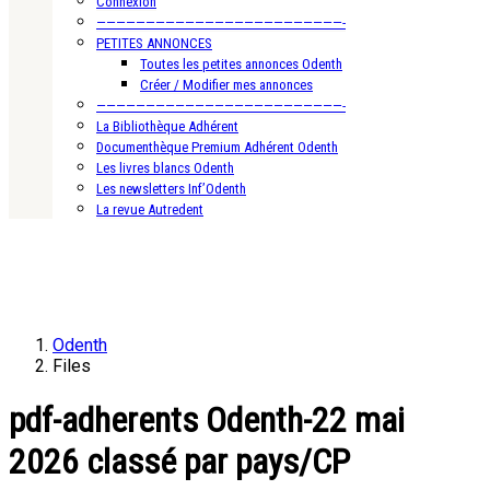
Connexion
—————————————————————————-
PETITES ANNONCES
Toutes les petites annonces Odenth
Créer / Modifier mes annonces
—————————————————————————-
La Bibliothèque Adhérent
Documenthèque Premium Adhérent Odenth
Les livres blancs Odenth
Les newsletters Inf’Odenth
La revue Autredent
Odenth
Files
pdf-adherents Odenth-22 mai
2026 classé par pays/CP