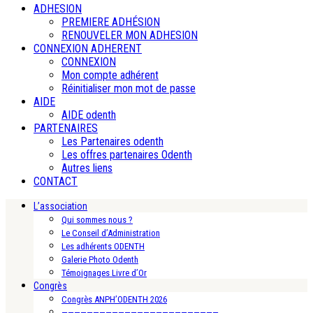
ADHESION
PREMIERE ADHÉSION
RENOUVELER MON ADHESION
CONNEXION ADHERENT
CONNEXION
Mon compte adhérent
Réinitialiser mon mot de passe
AIDE
AIDE odenth
PARTENAIRES
Les Partenaires odenth
Les offres partenaires Odenth
Autres liens
CONTACT
L’association
Qui sommes nous ?
Le Conseil d’Administration
Les adhérents ODENTH
Galerie Photo Odenth
Témoignages Livre d’Or
Congrès
Congrès ANPH’ODENTH 2026
—————————————————————————-