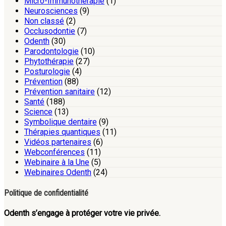
Micro-Immunothérapie
(1)
Neurosciences
(9)
Non classé
(2)
Occlusodontie
(7)
Odenth
(30)
Parodontologie
(10)
Phytothérapie
(27)
Posturologie
(4)
Prévention
(88)
Prévention sanitaire
(12)
Santé
(188)
Science
(13)
Symbolique dentaire
(9)
Thérapies quantiques
(11)
Vidéos partenaires
(6)
Webconférences
(11)
Webinaire à la Une
(5)
Webinaires Odenth
(24)
Politique de confidentialité
Odenth s’engage à protéger votre vie privée.