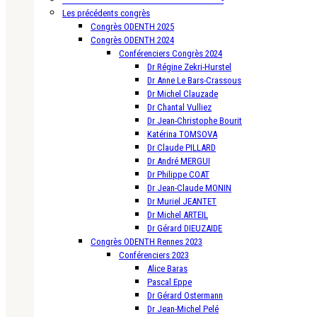
Les précédents congrès
Congrès ODENTH 2025
Congrès ODENTH 2024
Conférenciers Congrès 2024
Dr Régine Zekri-Hurstel
Dr Anne Le Bars-Crassous
Dr Michel Clauzade
Dr Chantal Vulliez
Dr Jean-Christophe Bourit
Katérina TOMSOVA
Dr Claude PILLARD
Dr André MERGUI
Dr Philippe COAT
Dr Jean-Claude MONIN
Dr Muriel JEANTET
Dr Michel ARTEIL
Dr Gérard DIEUZAIDE
Congrès ODENTH Rennes 2023
Conférenciers 2023
Alice Baras
Pascal Eppe
Dr Gérard Ostermann
Dr Jean-Michel Pelé