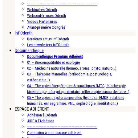
—————————————————————————-
Webinaires Odenth
Webconférences Odenth
Vidéos Partenaires
Avant-première Congrès
Inf’Odenth
Dernières actus Inf’Odenth
Les newsletters Inf’Odenth
Documenthèque
Documenthèque Premium Adhérent
01 – Biocompatibilité et écologie
02 – Médecine naturelle (homeo, aroma, phyto, naturo…)
03 – Thérapies manuelles (orthodontie, posturologie,
ostéopathie…)
04 – Thérapies énergétiques & quantiques (MTC, étiothérapie,
kinésiologie, décryptage dentaire, réflexologie bucco-dentaire…)
05 – Thérapies psycho-corporelles (hypnose, EMDR, relations
humaines, ennéagramme, PNL, sophrologie, méditation…)
ESPACE ADHÉRENT
Adhésion à Odenth
AIDE à l’Adhésion
—————————————————————————-
Connexion à mon espace adhérent