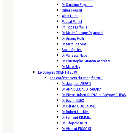
Dr Caroline Reynaud
Gilles Fournil
Alain Huot
Pascal Paillet
Philippe Laffaille
Dr Marie-Solange Raymond
Dr Antony Pulli
Dr Mathilde Vian
Sonia Spelen
Dr Vanessa Nabal
Dr Christophe Girardin Andréani
Dr Marc Hay
Le congrès ODENTH 2019
Les conférenciers du congrès 2019
Dr Jacques ABEGG
Dr ANA DELGADO RABADA
Dr Pierre-Hubert DUPAS et Grégory DUPAS
Dr David GUEX
Dr Gérard GUILLAUME
Dr Robert Heckler
Dr Fernand KIMMEL
Dr. Léopold KUN
Dr Vincent PISSOAT