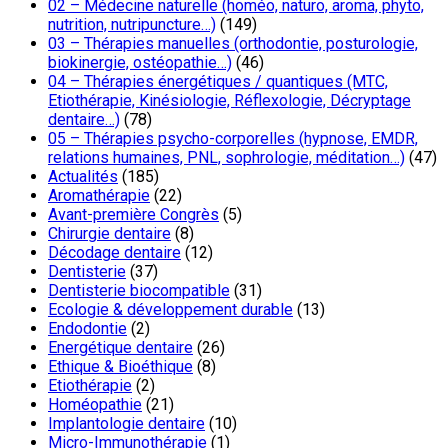
02 – Médecine naturelle (homéo, naturo, aroma, phyto,
nutrition, nutripuncture…)
(149)
03 – Thérapies manuelles (orthodontie, posturologie,
biokinergie, ostéopathie…)
(46)
04 – Thérapies énergétiques / quantiques (MTC,
Etiothérapie, Kinésiologie, Réflexologie, Décryptage
dentaire…)
(78)
05 – Thérapies psycho-corporelles (hypnose, EMDR,
relations humaines, PNL, sophrologie, méditation…)
(47)
Actualités
(185)
Aromathérapie
(22)
Avant-première Congrès
(5)
Chirurgie dentaire
(8)
Décodage dentaire
(12)
Dentisterie
(37)
Dentisterie biocompatible
(31)
Ecologie & développement durable
(13)
Endodontie
(2)
Energétique dentaire
(26)
Ethique & Bioéthique
(8)
Etiothérapie
(2)
Homéopathie
(21)
Implantologie dentaire
(10)
Micro-Immunothérapie
(1)