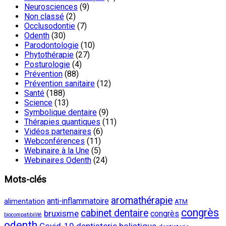
Neurosciences
(9)
Non classé
(2)
Occlusodontie
(7)
Odenth
(30)
Parodontologie
(10)
Phytothérapie
(27)
Posturologie
(4)
Prévention
(88)
Prévention sanitaire
(12)
Santé
(188)
Science
(13)
Symbolique dentaire
(9)
Thérapies quantiques
(11)
Vidéos partenaires
(6)
Webconférences
(11)
Webinaire à la Une
(5)
Webinaires Odenth
(24)
Mots-clés
aromathérapie
anti-inflammatoire
alimentation
ATM
congrès
cabinet dentaire
bruxisme
congrès
biocompatibilité
odenth