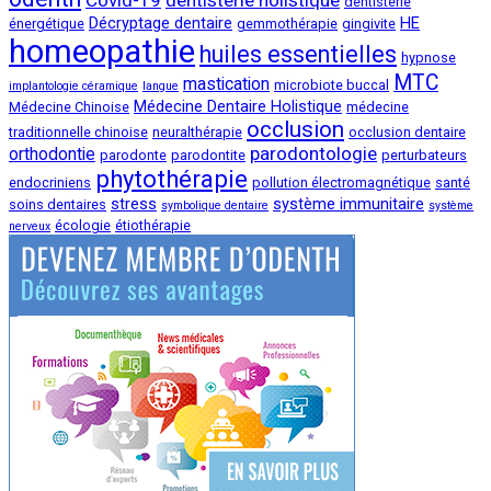
Covid-19
dentisterie holistique
dentisterie
Décryptage dentaire
HE
énergétique
gemmothérapie
gingivite
homeopathie
huiles essentielles
hypnose
MTC
mastication
microbiote buccal
implantologie céramique
langue
Médecine Dentaire Holistique
Médecine Chinoise
médecine
occlusion
traditionnelle chinoise
neuralthérapie
occlusion dentaire
parodontologie
orthodontie
parodonte
parodontite
perturbateurs
phytothérapie
endocriniens
pollution électromagnétique
santé
stress
système immunitaire
soins dentaires
symbolique dentaire
système
écologie
étiothérapie
nerveux