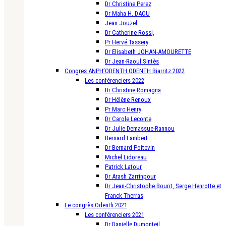
Dr Christine Perez
Dr Maha H. DAOU
Jean Jouzel
Dr Catherine Rossi,
Pr Hervé Tassery
Dr Elisabeth JOHAN-AMOURETTE
Dr Jean-Raoul Sintès
Congres ANPH’ODENTH ODENTH Biarritz 2022
Les conférenciers 2022
Dr Christine Romagna
Dr Hélène Renoux
Pr Marc Henry
Dr Carole Leconte
Dr Julie Demassue-Rannou
Bernard Lambert
Dr Bernard Poitevin
Michel Lidoreau
Patrick Latour
Dr Arash Zarrinpour
Dr Jean-Christophe Bourit, Serge Henrotte et
Franck Therras
Le congrès Odenth 2021
Les conférenciers 2021
Dr Danielle Dumonteil