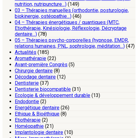
nutrition, nutripuncture…)
(149)
03 – Thérapies manuelles (orthodontie, posturologie,
biokinergie, ostéopathie…)
(46)
04 – Thérapies énergétiques / quantiques (MTC,
Etiothérapie, Kinésiologie, Réflexologie, Décryptage
dentaire…)
(78)
05 – Thérapies psycho-corporelles (hypnose, EMDR,
relations humaines, PNL, sophrologie, méditation…)
(47)
Actualités
(185)
Aromathérapie
(22)
Avant-première Congrès
(5)
Chirurgie dentaire
(8)
Décodage dentaire
(12)
Dentisterie
(37)
Dentisterie biocompatible
(31)
Ecologie & développement durable
(13)
Endodontie
(2)
Energétique dentaire
(26)
Ethique & Bioéthique
(8)
Etiothérapie
(2)
Homéopathie
(21)
Implantologie dentaire
(10)