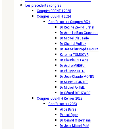
Les précédents congrès
Congrès ODENTH 2025
Congrès ODENTH 2024
Conférenciers Congrès 2024
Dr Régine Zekri-Hurstel
Dr Anne Le Bars-Crassous
Dr Michel Clauzade
Dr Chantal Vulliez
Dr Jean-Christophe Bourit
Katérina TOMSOVA
Dr Claude PILLARD
Dr André MERGUI
Dr Philippe COAT
Dr Jean-Claude MONIN
Dr Muriel JEANTET
Dr Michel ARTEIL
Dr Gérard DIEUZAIDE
Congrès ODENTH Rennes 2023
Conférenciers 2023
Alice Baras
Pascal Eppe
Dr Gérard Ostermann
Dr Jean-Michel Pelé