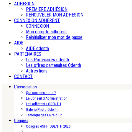
ADHESION
PREMIERE ADHÉSION
RENOUVELER MON ADHESION
CONNEXION ADHERENT
CONNEXION
Mon compte adhérent
Réinitialiser mon mot de passe
AIDE
AIDE odenth
PARTENAIRES
Les Partenaires odenth
Les offres partenaires Odenth
Autres liens
CONTACT
L’association
Qui sommes nous ?
Le Conseil d’Administration
Les adhérents ODENTH
Galerie Photo Odenth
Témoignages Livre d’Or
Congrès
Congrès ANPH’ODENTH 2026
—————————————————————————-