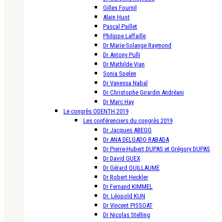
Gilles Fournil
Alain Huot
Pascal Paillet
Philippe Laffaille
Dr Marie-Solange Raymond
Dr Antony Pulli
Dr Mathilde Vian
Sonia Spelen
Dr Vanessa Nabal
Dr Christophe Girardin Andréani
Dr Marc Hay
Le congrès ODENTH 2019
Les conférenciers du congrès 2019
Dr Jacques ABEGG
Dr ANA DELGADO RABADA
Dr Pierre-Hubert DUPAS et Grégory DUPAS
Dr David GUEX
Dr Gérard GUILLAUME
Dr Robert Heckler
Dr Fernand KIMMEL
Dr. Léopold KUN
Dr Vincent PISSOAT
Dr Nicolas Stelling