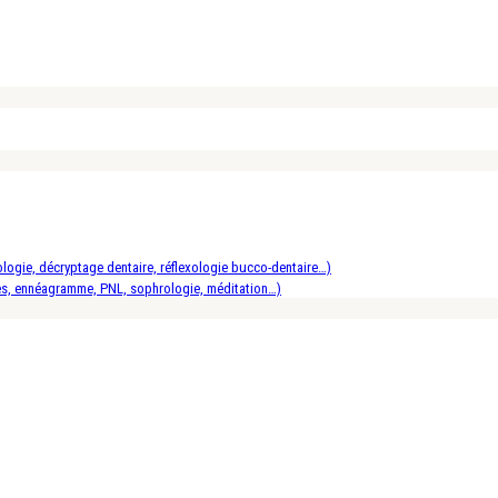
logie, décryptage dentaire, réflexologie bucco-dentaire…)
es, ennéagramme, PNL, sophrologie, méditation…)