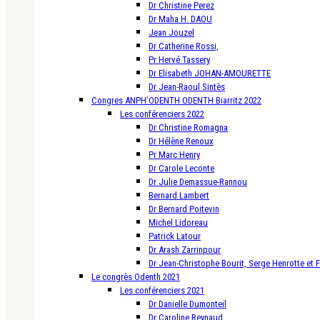
Dr Christine Perez
Dr Maha H. DAOU
Jean Jouzel
Dr Catherine Rossi,
Pr Hervé Tassery
Dr Elisabeth JOHAN-AMOURETTE
Dr Jean-Raoul Sintès
Congres ANPH’ODENTH ODENTH Biarritz 2022
Les conférenciers 2022
Dr Christine Romagna
Dr Hélène Renoux
Pr Marc Henry
Dr Carole Leconte
Dr Julie Demassue-Rannou
Bernard Lambert
Dr Bernard Poitevin
Michel Lidoreau
Patrick Latour
Dr Arash Zarrinpour
Dr Jean-Christophe Bourit, Serge Henrotte et 
Le congrès Odenth 2021
Les conférenciers 2021
Dr Danielle Dumonteil
Dr Caroline Reynaud