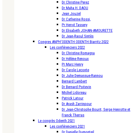
Dr Christine Perez
Dr Maha H. DAOU
Jean Jouzel
Dr Catherine Rossi,
Pr Hervé Tassery
Dr Elisabeth JOHAN-AMOURETTE
Dr Jean-Raoul Sintès
Congres ANPH’ODENTH ODENTH Biarritz 2022
Les conférenciers 2022
Dr Christine Romagna
Dr Hélène Renoux
Pr Marc Henry
Dr Carole Leconte
Dr Julie Demassue-Rannou
Bernard Lambert
Dr Bernard Poitevin
Michel Lidoreau
Patrick Latour
Dr Arash Zarrinpour
Dr Jean-Christophe Bourit, Serge Henrotte et
Franck Therras
Le congrès Odenth 2021
Les conférenciers 2021
Dr Danielle Dumonteil