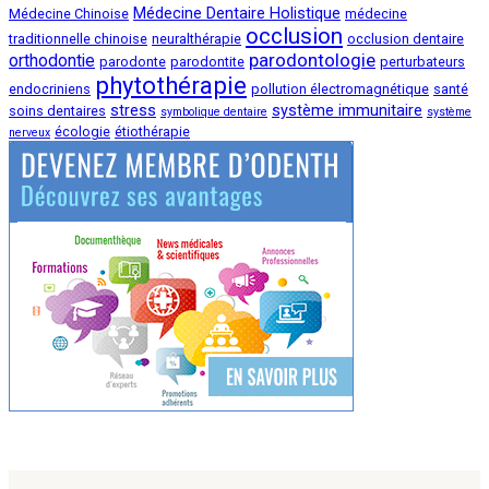
Médecine Dentaire Holistique
Médecine Chinoise
médecine
occlusion
traditionnelle chinoise
neuralthérapie
occlusion dentaire
parodontologie
orthodontie
parodonte
parodontite
perturbateurs
phytothérapie
endocriniens
pollution électromagnétique
santé
stress
système immunitaire
soins dentaires
symbolique dentaire
système
écologie
étiothérapie
nerveux