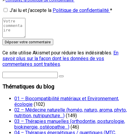
>
Consultez la politique de confidentialité
J’ai lu et j’accepte la
Politique de confidentialité
*
Ce site utilise Akismet pour réduire les indésirables.
En
savoir plus sur la façon dont les données de vos
commentaires sont traitées
.
Thématiques du blog
01 – Biocompatibilité matériaux et Environnement,
écologie
(102)
02 – Médecine naturelle (homéo, naturo, aroma, phyto,
nutrition, nutripuncture…)
(149)
03 – Thérapies manuelles (orthodontie, posturologie,
biokinergie, ostéopathie…)
(46)
04 – Thérapies énergétiques / quantiques (MTC,