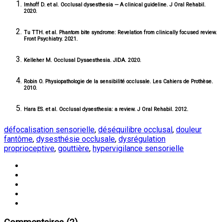
Imhoff D. et al. Occlusal dysesthesia — A clinical guideline. J Oral Rehabil.
2020.
Tu TTH. et al. Phantom bite syndrome: Revelation from clinically focused review.
Front Psychiatry. 2021.
Kelleher M. Occlusal Dysaesthesia. JIDA. 2020.
Robin O. Physiopathologie de la sensibilité occlusale. Les Cahiers de Prothèse.
2010.
Hara ES. et al. Occlusal dysesthesia: a review. J Oral Rehabil. 2012.
défocalisation sensorielle
,
déséquilibre occlusal
,
douleur
fantôme
,
dysesthésie occlusale
,
dysrégulation
proprioceptive
,
gouttière
,
hypervigilance sensorielle