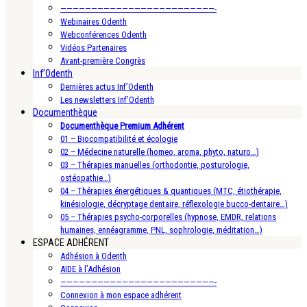
—————————————————————————-
Webinaires Odenth
Webconférences Odenth
Vidéos Partenaires
Avant-première Congrès
Inf’Odenth
Dernières actus Inf’Odenth
Les newsletters Inf’Odenth
Documenthèque
Documenthèque Premium Adhérent
01 – Biocompatibilité et écologie
02 – Médecine naturelle (homeo, aroma, phyto, naturo…)
03 – Thérapies manuelles (orthodontie, posturologie,
ostéopathie…)
04 – Thérapies énergétiques & quantiques (MTC, étiothérapie,
kinésiologie, décryptage dentaire, réflexologie bucco-dentaire…)
05 – Thérapies psycho-corporelles (hypnose, EMDR, relations
humaines, ennéagramme, PNL, sophrologie, méditation…)
ESPACE ADHÉRENT
Adhésion à Odenth
AIDE à l’Adhésion
—————————————————————————-
Connexion à mon espace adhérent