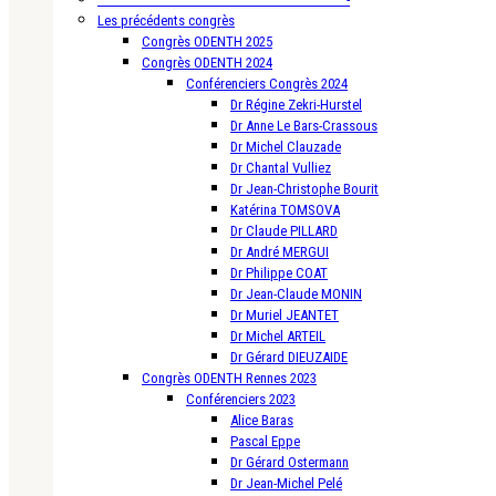
Les précédents congrès
Congrès ODENTH 2025
Congrès ODENTH 2024
Conférenciers Congrès 2024
Dr Régine Zekri-Hurstel
Dr Anne Le Bars-Crassous
Dr Michel Clauzade
Dr Chantal Vulliez
Dr Jean-Christophe Bourit
Katérina TOMSOVA
Dr Claude PILLARD
Dr André MERGUI
Dr Philippe COAT
Dr Jean-Claude MONIN
Dr Muriel JEANTET
Dr Michel ARTEIL
Dr Gérard DIEUZAIDE
Congrès ODENTH Rennes 2023
Conférenciers 2023
Alice Baras
Pascal Eppe
Dr Gérard Ostermann
Dr Jean-Michel Pelé