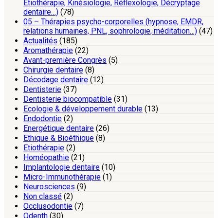
Etiothérapie, Kinésiologie, Réflexologie, Décryptage
dentaire…)
(78)
05 – Thérapies psycho-corporelles (hypnose, EMDR,
relations humaines, PNL, sophrologie, méditation…)
(47)
Actualités
(185)
Aromathérapie
(22)
Avant-première Congrès
(5)
Chirurgie dentaire
(8)
Décodage dentaire
(12)
Dentisterie
(37)
Dentisterie biocompatible
(31)
Ecologie & développement durable
(13)
Endodontie
(2)
Energétique dentaire
(26)
Ethique & Bioéthique
(8)
Etiothérapie
(2)
Homéopathie
(21)
Implantologie dentaire
(10)
Micro-Immunothérapie
(1)
Neurosciences
(9)
Non classé
(2)
Occlusodontie
(7)
Odenth
(30)