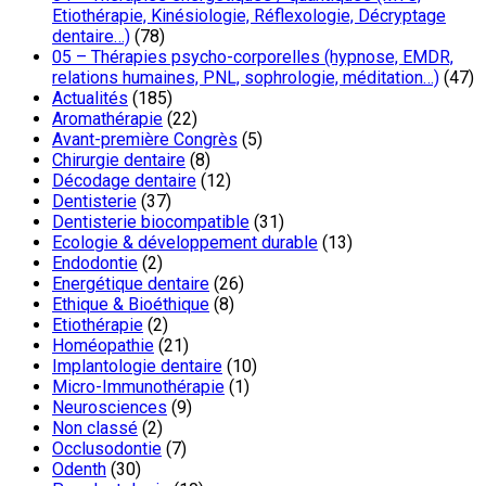
Etiothérapie, Kinésiologie, Réflexologie, Décryptage
dentaire…)
(78)
05 – Thérapies psycho-corporelles (hypnose, EMDR,
relations humaines, PNL, sophrologie, méditation…)
(47)
Actualités
(185)
Aromathérapie
(22)
Avant-première Congrès
(5)
Chirurgie dentaire
(8)
Décodage dentaire
(12)
Dentisterie
(37)
Dentisterie biocompatible
(31)
Ecologie & développement durable
(13)
Endodontie
(2)
Energétique dentaire
(26)
Ethique & Bioéthique
(8)
Etiothérapie
(2)
Homéopathie
(21)
Implantologie dentaire
(10)
Micro-Immunothérapie
(1)
Neurosciences
(9)
Non classé
(2)
Occlusodontie
(7)
Odenth
(30)