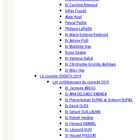
Dr Caroline Reynaud
Gilles Fournil
Alain Huot
Pascal Paillet
Philippe Laffaille
Dr Marie-Solange Raymond
Dr Antony Pulli
Dr Mathilde Vian
Sonia Spelen
Dr Vanessa Nabal
Dr Christophe Girardin Andréani
Dr Marc Hay
Le congrès ODENTH 2019
Les conférenciers du congrès 2019
Dr Jacques ABEGG
Dr ANA DELGADO RABADA
Dr Pierre-Hubert DUPAS et Grégory DUPAS
Dr David GUEX
Dr Gérard GUILLAUME
Dr Robert Heckler
Dr Fernand KIMMEL
Dr. Léopold KUN
Dr Vincent PISSOAT