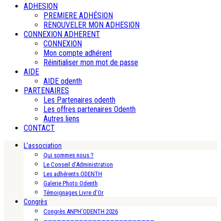
ADHESION
PREMIERE ADHÉSION
RENOUVELER MON ADHESION
CONNEXION ADHERENT
CONNEXION
Mon compte adhérent
Réinitialiser mon mot de passe
AIDE
AIDE odenth
PARTENAIRES
Les Partenaires odenth
Les offres partenaires Odenth
Autres liens
CONTACT
L’association
Qui sommes nous ?
Le Conseil d’Administration
Les adhérents ODENTH
Galerie Photo Odenth
Témoignages Livre d’Or
Congrès
Congrès ANPH’ODENTH 2026
—————————————————————————-