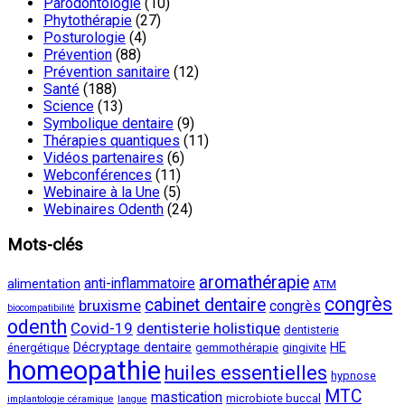
Parodontologie
(10)
Phytothérapie
(27)
Posturologie
(4)
Prévention
(88)
Prévention sanitaire
(12)
Santé
(188)
Science
(13)
Symbolique dentaire
(9)
Thérapies quantiques
(11)
Vidéos partenaires
(6)
Webconférences
(11)
Webinaire à la Une
(5)
Webinaires Odenth
(24)
Mots-clés
aromathérapie
anti-inflammatoire
alimentation
ATM
congrès
cabinet dentaire
bruxisme
congrès
biocompatibilité
odenth
Covid-19
dentisterie holistique
dentisterie
Décryptage dentaire
HE
énergétique
gemmothérapie
gingivite
homeopathie
huiles essentielles
hypnose
MTC
mastication
microbiote buccal
implantologie céramique
langue