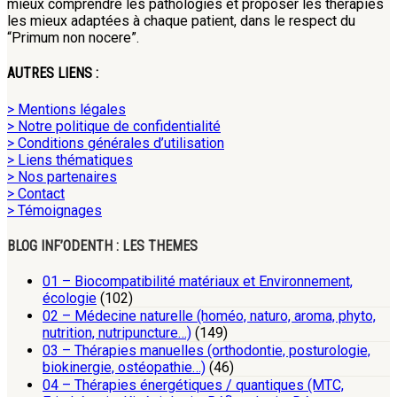
mieux comprendre les pathologies et proposer les thérapies
les mieux adaptées à chaque patient, dans le respect du
“Primum non nocere”.
AUTRES LIENS :
> Mentions légales
> Notre politique de confidentialité
> Conditions générales d’utilisation
> Liens thématiques
> Nos partenaires
> Contact
> Témoignages
BLOG INF’ODENTH : LES THEMES
01 – Biocompatibilité matériaux et Environnement,
écologie
(102)
02 – Médecine naturelle (homéo, naturo, aroma, phyto,
nutrition, nutripuncture…)
(149)
03 – Thérapies manuelles (orthodontie, posturologie,
biokinergie, ostéopathie…)
(46)
04 – Thérapies énergétiques / quantiques (MTC,