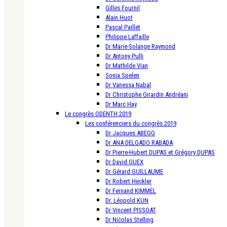
Gilles Fournil
Alain Huot
Pascal Paillet
Philippe Laffaille
Dr Marie-Solange Raymond
Dr Antony Pulli
Dr Mathilde Vian
Sonia Spelen
Dr Vanessa Nabal
Dr Christophe Girardin Andréani
Dr Marc Hay
Le congrès ODENTH 2019
Les conférenciers du congrès 2019
Dr Jacques ABEGG
Dr ANA DELGADO RABADA
Dr Pierre-Hubert DUPAS et Grégory DUPAS
Dr David GUEX
Dr Gérard GUILLAUME
Dr Robert Heckler
Dr Fernand KIMMEL
Dr. Léopold KUN
Dr Vincent PISSOAT
Dr Nicolas Stelling