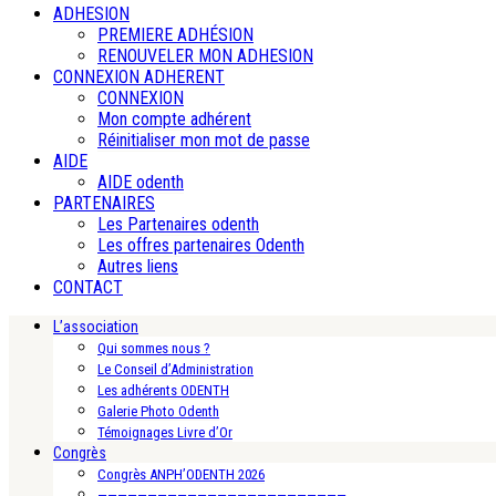
ADHESION
PREMIERE ADHÉSION
RENOUVELER MON ADHESION
CONNEXION ADHERENT
CONNEXION
Mon compte adhérent
Réinitialiser mon mot de passe
AIDE
AIDE odenth
PARTENAIRES
Les Partenaires odenth
Les offres partenaires Odenth
Autres liens
CONTACT
L’association
Qui sommes nous ?
Le Conseil d’Administration
Les adhérents ODENTH
Galerie Photo Odenth
Témoignages Livre d’Or
Congrès
Congrès ANPH’ODENTH 2026
—————————————————————————-