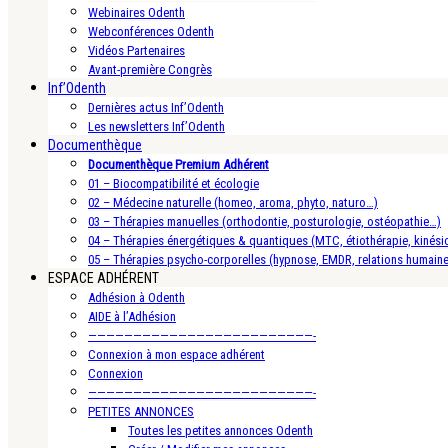
Webinaires Odenth
Webconférences Odenth
Vidéos Partenaires
Avant-première Congrès
Inf’Odenth
Dernières actus Inf’Odenth
Les newsletters Inf’Odenth
Documenthèque
Documenthèque Premium Adhérent
01 – Biocompatibilité et écologie
02 – Médecine naturelle (homeo, aroma, phyto, naturo…)
03 – Thérapies manuelles (orthodontie, posturologie, ostéopathie…)
04 – Thérapies énergétiques & quantiques (MTC, étiothérapie, kinésio
05 – Thérapies psycho-corporelles (hypnose, EMDR, relations humain
ESPACE ADHÉRENT
Adhésion à Odenth
AIDE à l’Adhésion
—————————————————————————-
Connexion à mon espace adhérent
Connexion
—————————————————————————-
PETITES ANNONCES
Toutes les petites annonces Odenth