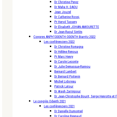
Dr Christine Perez
Dr Maha H. DAOU
Jean Jouzel
Dr Catherine Rossi,
Pr Hervé Tassery
Dr Elisabeth JOHAN-AMOURETTE
Dr Jean-Raoul Sintès
Congres ANPH’ODENTH ODENTH Biarritz 2022
Les conférenciers 2022
Dr Christine Romagna
Dr Hélène Renoux
Pr Marc Henry
Dr Carole Leconte
Dr Julie Demassue-Rannou
Bernard Lambert
Dr Bernard Poitevin
Michel Lidoreau
Patrick Latour
Dr Arash Zarrinpour
Dr Jean-Christophe Bourit, Serge Henrotte et 
Le congrès Odenth 2021
Les conférenciers 2021
Dr Danielle Dumonteil
Dr Caroline Reynaud