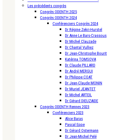
Les précédents congrès
Congrès ODENTH 2025
Congrès ODENTH 2024
Conférenciers Congrès 2024
Dr Régine Zekri-Hurstel
Dr Anne Le Bars-Crassous
Dr Michel Clauzade
Dr Chantal Vulliez
Dr Jean-Christophe Bourit
Katérina TOMSOVA
Dr Claude PILLARD
Dr André MERGUI
Dr Philippe COAT
Dr Jean-Claude MONIN
Dr Muriel JEANTET
Dr Michel ARTEIL
Dr Gérard DIEUZAIDE
Congrès ODENTH Rennes 2023
Conférenciers 2023
Alice Baras
Pascal Eppe
Dr Gérard Ostermann
Dr Jean-Michel Pelé