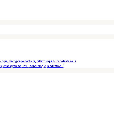
logie, décryptage dentaire, réflexologie bucco-dentaire…)
es, ennéagramme, PNL, sophrologie, méditation…)