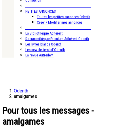
Connexion
—————————————————————————-
PETITES ANNONCES
Toutes les petites annonces Odenth
Créer / Modifier mes annonces
—————————————————————————-
La Bibliothèque Adhérent
Documenthèque Premium Adhérent Odenth
Les livres blancs Odenth
Les newsletters Inf’Odenth
La revue Autredent
Odenth
amalgames
Pour tous les messages -
amalgames