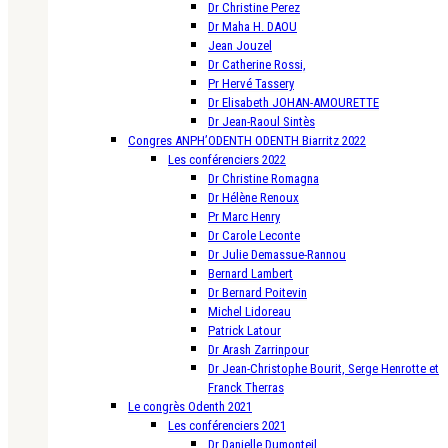
Dr Christine Perez
Dr Maha H. DAOU
Jean Jouzel
Dr Catherine Rossi,
Pr Hervé Tassery
Dr Elisabeth JOHAN-AMOURETTE
Dr Jean-Raoul Sintès
Congres ANPH’ODENTH ODENTH Biarritz 2022
Les conférenciers 2022
Dr Christine Romagna
Dr Hélène Renoux
Pr Marc Henry
Dr Carole Leconte
Dr Julie Demassue-Rannou
Bernard Lambert
Dr Bernard Poitevin
Michel Lidoreau
Patrick Latour
Dr Arash Zarrinpour
Dr Jean-Christophe Bourit, Serge Henrotte et
Franck Therras
Le congrès Odenth 2021
Les conférenciers 2021
Dr Danielle Dumonteil