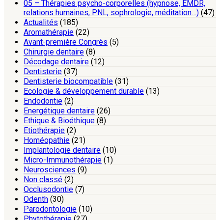
05 – Thérapies psycho-corporelles (hypnose, EMDR,
relations humaines, PNL, sophrologie, méditation…)
(47)
Actualités
(185)
Aromathérapie
(22)
Avant-première Congrès
(5)
Chirurgie dentaire
(8)
Décodage dentaire
(12)
Dentisterie
(37)
Dentisterie biocompatible
(31)
Ecologie & développement durable
(13)
Endodontie
(2)
Energétique dentaire
(26)
Ethique & Bioéthique
(8)
Etiothérapie
(2)
Homéopathie
(21)
Implantologie dentaire
(10)
Micro-Immunothérapie
(1)
Neurosciences
(9)
Non classé
(2)
Occlusodontie
(7)
Odenth
(30)
Parodontologie
(10)
Phytothérapie
(27)