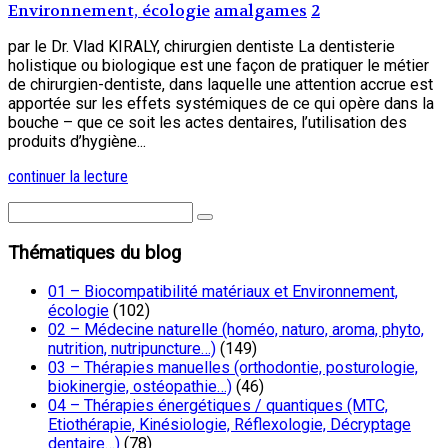
Environnement, écologie
amalgames
2
par le Dr. Vlad KIRALY, chirurgien dentiste La dentisterie
holistique ou biologique est une façon de pratiquer le métier
de chirurgien-dentiste, dans laquelle une attention accrue est
apportée sur les effets systémiques de ce qui opère dans la
bouche – que ce soit les actes dentaires, l’utilisation des
produits d’hygiène...
continuer la lecture
Thématiques du blog
01 – Biocompatibilité matériaux et Environnement,
écologie
(102)
02 – Médecine naturelle (homéo, naturo, aroma, phyto,
nutrition, nutripuncture…)
(149)
03 – Thérapies manuelles (orthodontie, posturologie,
biokinergie, ostéopathie…)
(46)
04 – Thérapies énergétiques / quantiques (MTC,
Etiothérapie, Kinésiologie, Réflexologie, Décryptage
dentaire…)
(78)