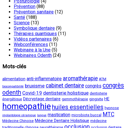
Posturologie
(4)
Prévention
(88)
Prévention sanitaire
(12)
Santé
(188)
Science
(13)
Symbolique dentaire
(9)
Thérapies quantiques
(11)
Vidéos partenaires
(6)
Webconférences
(11)
Webinaire à la Une
(5)
Webinaires Odenth
(24)
Mots-clés
aromathérapie
anti-inflammatoire
alimentation
ATM
congrès
cabinet dentaire
bruxisme
congrès
biocompatibilité
odenth
Covid-19
dentisterie holistique
dentisterie
Décryptage dentaire
HE
énergétique
gemmothérapie
gingivite
homeopathie
huiles essentielles
hypnose
MTC
mastication
microbiote buccal
implantologie céramique
langue
Médecine Dentaire Holistique
Médecine Chinoise
médecine
occlusion
traditionnelle chinoise
neuralthérapie
occlusion dentaire