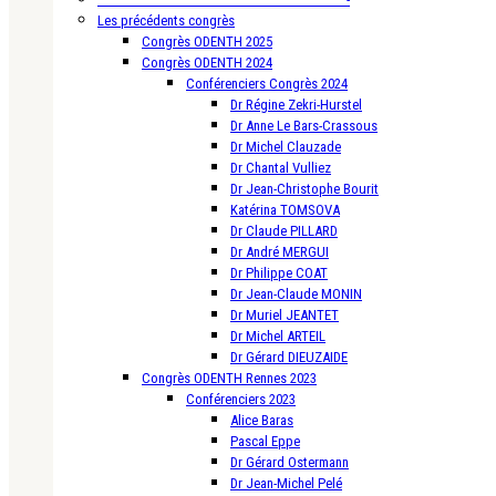
Les précédents congrès
Congrès ODENTH 2025
Congrès ODENTH 2024
Conférenciers Congrès 2024
Dr Régine Zekri-Hurstel
Dr Anne Le Bars-Crassous
Dr Michel Clauzade
Dr Chantal Vulliez
Dr Jean-Christophe Bourit
Katérina TOMSOVA
Dr Claude PILLARD
Dr André MERGUI
Dr Philippe COAT
Dr Jean-Claude MONIN
Dr Muriel JEANTET
Dr Michel ARTEIL
Dr Gérard DIEUZAIDE
Congrès ODENTH Rennes 2023
Conférenciers 2023
Alice Baras
Pascal Eppe
Dr Gérard Ostermann
Dr Jean-Michel Pelé