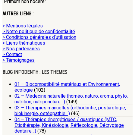
“Primum non nocere”.
AUTRES LIENS :
> Mentions légales
> Notre politique de confidentialité
> Conditions générales d’utilisation
> Liens thématiques
> Nos partenaires
> Contact
> Témoignages
BLOG INF’ODENTH : LES THEMES
01 – Biocompatibilité matériaux et Environnement,
écologie
(102)
02 – Médecine naturelle (homéo, naturo, aroma, phyto,
nutrition, nutripuncture…)
(149)
03 – Thérapies manuelles (orthodontie, posturologie,
biokinergie, ostéopathie…)
(46)
04 – Thérapies énergétiques / quantiques (MTC,
Etiothérapie, Kinésiologie, Réflexologie, Décryptage
dentaire…)
(78)