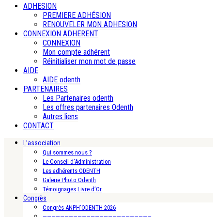
ADHESION
PREMIERE ADHÉSION
RENOUVELER MON ADHESION
CONNEXION ADHERENT
CONNEXION
Mon compte adhérent
Réinitialiser mon mot de passe
AIDE
AIDE odenth
PARTENAIRES
Les Partenaires odenth
Les offres partenaires Odenth
Autres liens
CONTACT
L’association
Qui sommes nous ?
Le Conseil d’Administration
Les adhérents ODENTH
Galerie Photo Odenth
Témoignages Livre d’Or
Congrès
Congrès ANPH’ODENTH 2026
—————————————————————————-