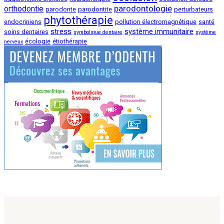
parodontologie
orthodontie
parodonte
parodontite
perturbateurs
phytothérapie
endocriniens
pollution électromagnétique
santé
stress
système immunitaire
soins dentaires
symbolique dentaire
système
écologie
étiothérapie
nerveux