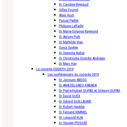
Dr Caroline Reynaud
Gilles Fournil
Alain Huot
Pascal Paillet
Philippe Laffaille
Dr Marie-Solange Raymond
Dr Antony Pulli
Dr Mathilde Vian
Sonia Spelen
Dr Vanessa Nabal
Dr Christophe Girardin Andréani
Dr Marc Hay
Le congrès ODENTH 2019
Les conférenciers du congrès 2019
Dr Jacques ABEGG
Dr ANA DELGADO RABADA
Dr Pierre-Hubert DUPAS et Grégory DUPAS
Dr David GUEX
Dr Gérard GUILLAUME
Dr Robert Heckler
Dr Fernand KIMMEL
Dr. Léopold KUN
Dr Vincent PISSOAT