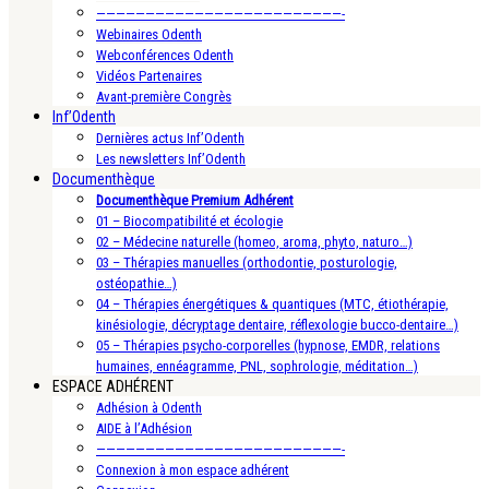
—————————————————————————-
Webinaires Odenth
Webconférences Odenth
Vidéos Partenaires
Avant-première Congrès
Inf’Odenth
Dernières actus Inf’Odenth
Les newsletters Inf’Odenth
Documenthèque
Documenthèque Premium Adhérent
01 – Biocompatibilité et écologie
02 – Médecine naturelle (homeo, aroma, phyto, naturo…)
03 – Thérapies manuelles (orthodontie, posturologie,
ostéopathie…)
04 – Thérapies énergétiques & quantiques (MTC, étiothérapie,
kinésiologie, décryptage dentaire, réflexologie bucco-dentaire…)
05 – Thérapies psycho-corporelles (hypnose, EMDR, relations
humaines, ennéagramme, PNL, sophrologie, méditation…)
ESPACE ADHÉRENT
Adhésion à Odenth
AIDE à l’Adhésion
—————————————————————————-
Connexion à mon espace adhérent