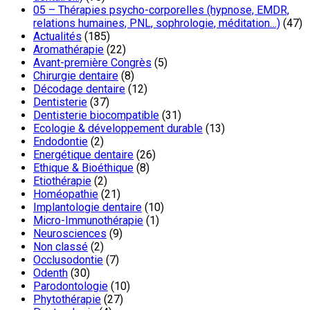
05 – Thérapies psycho-corporelles (hypnose, EMDR,
relations humaines, PNL, sophrologie, méditation…)
(47)
Actualités
(185)
Aromathérapie
(22)
Avant-première Congrès
(5)
Chirurgie dentaire
(8)
Décodage dentaire
(12)
Dentisterie
(37)
Dentisterie biocompatible
(31)
Ecologie & développement durable
(13)
Endodontie
(2)
Energétique dentaire
(26)
Ethique & Bioéthique
(8)
Etiothérapie
(2)
Homéopathie
(21)
Implantologie dentaire
(10)
Micro-Immunothérapie
(1)
Neurosciences
(9)
Non classé
(2)
Occlusodontie
(7)
Odenth
(30)
Parodontologie
(10)
Phytothérapie
(27)