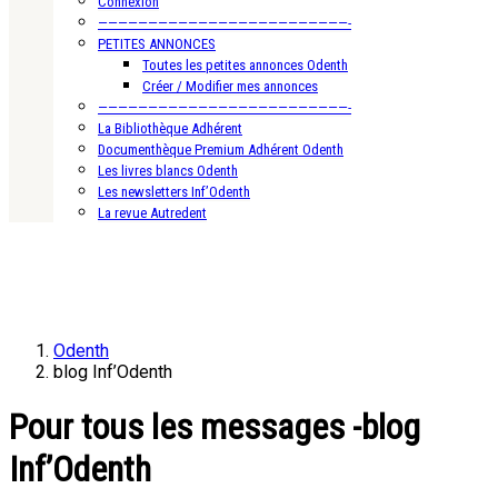
Connexion
—————————————————————————-
PETITES ANNONCES
Toutes les petites annonces Odenth
Créer / Modifier mes annonces
—————————————————————————-
La Bibliothèque Adhérent
Documenthèque Premium Adhérent Odenth
Les livres blancs Odenth
Les newsletters Inf’Odenth
La revue Autredent
Odenth
blog Inf’Odenth
Pour tous les messages -blog
Inf’Odenth