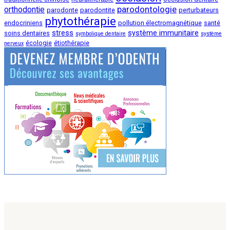
parodontologie
orthodontie
parodonte
parodontite
perturbateurs
phytothérapie
endocriniens
pollution électromagnétique
santé
stress
système immunitaire
soins dentaires
symbolique dentaire
système
écologie
étiothérapie
nerveux