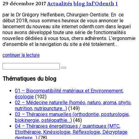
29 décembre 2017
Actualités
blog Inf’Odenth
1
par le Dr Grégory Helfenbein, Chirurgien-Dentiste. En ce
début 2018, nous sommes heureux de vous annoncer le
lancement du nouveau site internet odenth.com dans lequel
nous avons développé toute une série de fonctionnalités
nouvelles dédiées à vous tous, chers adhérents. L’ergonomie
d’ensemble et la navigation du site a été totalement...
continuer la lecture
Thématiques du blog
01 – Biocompatibilité matériaux et Environnement,
écologie
(102)
02 – Médecine naturelle (homéo, naturo, aroma, phyto,
nutrition, nutripuncture…)
(149)
03 – Thérapies manuelles (orthodontie, posturologie,
biokinergie, ostéopathie…)
(46)
04 – Thérapies énergétiques / quantiques (MTC,
Etiothérapie, Kinésiologie, Réflexologie, Décryptage
dentaire…)
(78)