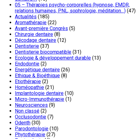
05 – Thérapies psycho-corporelles (hypnose, EMDR,
relations humaines, PNL, sophrologie, méditation…)
(47)
Actualités
(185)
Aromathérapie
(22)
Avant-première Congrès
(5)
Chirurgie dentaire
(8)
Décodage dentaire
(12)
Dentisterie
(37)
Dentisterie biocompatible
(31)
Ecologie & développement durable
(13)
Endodontie
(2)
Energétique dentaire
(26)
Ethique & Bioéthique
(8)
Etiothérapie
(2)
Homéopathie
(21)
Implantologie dentaire
(10)
Micro-Immunothérapie
(1)
Neurosciences
(9)
Non classé
(2)
Occlusodontie
(7)
Odenth
(30)
Parodontologie
(10)
Phytothérapie
(27)