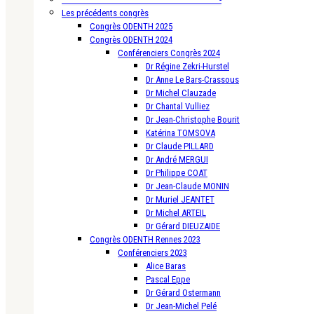
Les précédents congrès
Congrès ODENTH 2025
Congrès ODENTH 2024
Conférenciers Congrès 2024
Dr Régine Zekri-Hurstel
Dr Anne Le Bars-Crassous
Dr Michel Clauzade
Dr Chantal Vulliez
Dr Jean-Christophe Bourit
Katérina TOMSOVA
Dr Claude PILLARD
Dr André MERGUI
Dr Philippe COAT
Dr Jean-Claude MONIN
Dr Muriel JEANTET
Dr Michel ARTEIL
Dr Gérard DIEUZAIDE
Congrès ODENTH Rennes 2023
Conférenciers 2023
Alice Baras
Pascal Eppe
Dr Gérard Ostermann
Dr Jean-Michel Pelé