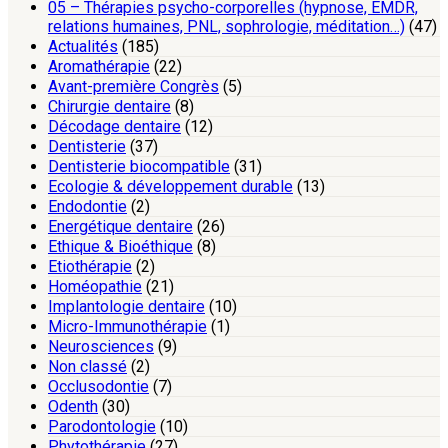
05 – Thérapies psycho-corporelles (hypnose, EMDR,
relations humaines, PNL, sophrologie, méditation…)
(47)
Actualités
(185)
Aromathérapie
(22)
Avant-première Congrès
(5)
Chirurgie dentaire
(8)
Décodage dentaire
(12)
Dentisterie
(37)
Dentisterie biocompatible
(31)
Ecologie & développement durable
(13)
Endodontie
(2)
Energétique dentaire
(26)
Ethique & Bioéthique
(8)
Etiothérapie
(2)
Homéopathie
(21)
Implantologie dentaire
(10)
Micro-Immunothérapie
(1)
Neurosciences
(9)
Non classé
(2)
Occlusodontie
(7)
Odenth
(30)
Parodontologie
(10)
Phytothérapie
(27)