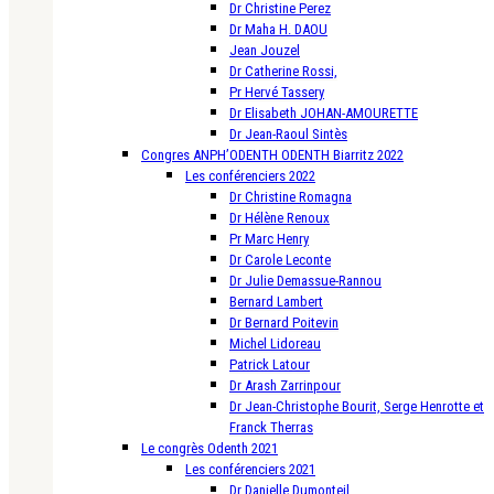
Dr Christine Perez
Dr Maha H. DAOU
Jean Jouzel
Dr Catherine Rossi,
Pr Hervé Tassery
Dr Elisabeth JOHAN-AMOURETTE
Dr Jean-Raoul Sintès
Congres ANPH’ODENTH ODENTH Biarritz 2022
Les conférenciers 2022
Dr Christine Romagna
Dr Hélène Renoux
Pr Marc Henry
Dr Carole Leconte
Dr Julie Demassue-Rannou
Bernard Lambert
Dr Bernard Poitevin
Michel Lidoreau
Patrick Latour
Dr Arash Zarrinpour
Dr Jean-Christophe Bourit, Serge Henrotte et
Franck Therras
Le congrès Odenth 2021
Les conférenciers 2021
Dr Danielle Dumonteil