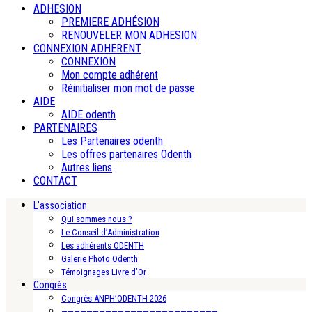
ADHESION
PREMIERE ADHÉSION
RENOUVELER MON ADHESION
CONNEXION ADHERENT
CONNEXION
Mon compte adhérent
Réinitialiser mon mot de passe
AIDE
AIDE odenth
PARTENAIRES
Les Partenaires odenth
Les offres partenaires Odenth
Autres liens
CONTACT
L’association
Qui sommes nous ?
Le Conseil d’Administration
Les adhérents ODENTH
Galerie Photo Odenth
Témoignages Livre d’Or
Congrès
Congrès ANPH’ODENTH 2026
—————————————————————————-