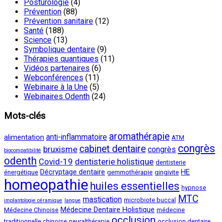
Posturologie
(4)
Prévention
(88)
Prévention sanitaire
(12)
Santé
(188)
Science
(13)
Symbolique dentaire
(9)
Thérapies quantiques
(11)
Vidéos partenaires
(6)
Webconférences
(11)
Webinaire à la Une
(5)
Webinaires Odenth
(24)
Mots-clés
aromathérapie
anti-inflammatoire
alimentation
ATM
congrès
cabinet dentaire
bruxisme
congrès
biocompatibilité
odenth
Covid-19
dentisterie holistique
dentisterie
Décryptage dentaire
HE
énergétique
gemmothérapie
gingivite
homeopathie
huiles essentielles
hypnose
MTC
mastication
microbiote buccal
implantologie céramique
langue
Médecine Dentaire Holistique
Médecine Chinoise
médecine
occlusion
traditionnelle chinoise
neuralthérapie
occlusion dentaire