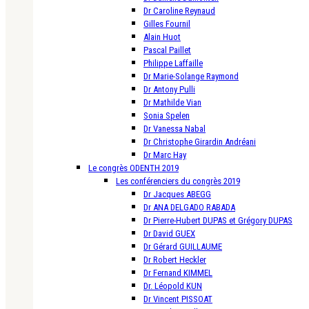
Dr Caroline Reynaud
Gilles Fournil
Alain Huot
Pascal Paillet
Philippe Laffaille
Dr Marie-Solange Raymond
Dr Antony Pulli
Dr Mathilde Vian
Sonia Spelen
Dr Vanessa Nabal
Dr Christophe Girardin Andréani
Dr Marc Hay
Le congrès ODENTH 2019
Les conférenciers du congrès 2019
Dr Jacques ABEGG
Dr ANA DELGADO RABADA
Dr Pierre-Hubert DUPAS et Grégory DUPAS
Dr David GUEX
Dr Gérard GUILLAUME
Dr Robert Heckler
Dr Fernand KIMMEL
Dr. Léopold KUN
Dr Vincent PISSOAT