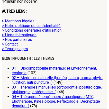
“Primum non nocere”.
AUTRES LIENS :
> Mentions légales
> Notre politique de confidentialité
> Conditions générales d’utilisation
> Liens thématiques
> Nos partenaires
> Contact
> Témoignages
BLOG INF’ODENTH : LES THEMES
01 – Biocompatibilité matériaux et Environnement,
écologie
(102)
02 – Médecine naturelle (homéo, naturo, aroma, phyto,
nutrition, nutripuncture…)
(149)
03 – Thérapies manuelles (orthodontie, posturologie,
biokinergie, ostéopathie…)
(46)
04 – Thérapies énergétiques / quantiques (MTC,
Etiothérapie, Kinésiologie, Réflexologie, Décryptage
dentaire…)
(78)