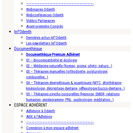
—————————————————————————-
Webinaires Odenth
Webconférences Odenth
Vidéos Partenaires
Avant-première Congrès
Inf’Odenth
Dernières actus Inf’Odenth
Les newsletters Inf’Odenth
Documenthèque
Documenthèque Premium Adhérent
01 – Biocompatibilité et écologie
02 – Médecine naturelle (homeo, aroma, phyto, naturo…)
03 – Thérapies manuelles (orthodontie, posturologie,
ostéopathie…)
04 – Thérapies énergétiques & quantiques (MTC, étiothérapie,
kinésiologie, décryptage dentaire, réflexologie bucco-dentaire…)
05 – Thérapies psycho-corporelles (hypnose, EMDR, relations
humaines, ennéagramme, PNL, sophrologie, méditation…)
ESPACE ADHÉRENT
Adhésion à Odenth
AIDE à l’Adhésion
—————————————————————————-
Connexion à mon espace adhérent