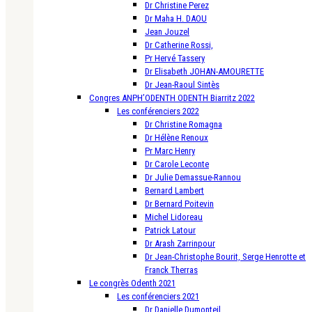
Dr Christine Perez
Dr Maha H. DAOU
Jean Jouzel
Dr Catherine Rossi,
Pr Hervé Tassery
Dr Elisabeth JOHAN-AMOURETTE
Dr Jean-Raoul Sintès
Congres ANPH’ODENTH ODENTH Biarritz 2022
Les conférenciers 2022
Dr Christine Romagna
Dr Hélène Renoux
Pr Marc Henry
Dr Carole Leconte
Dr Julie Demassue-Rannou
Bernard Lambert
Dr Bernard Poitevin
Michel Lidoreau
Patrick Latour
Dr Arash Zarrinpour
Dr Jean-Christophe Bourit, Serge Henrotte et
Franck Therras
Le congrès Odenth 2021
Les conférenciers 2021
Dr Danielle Dumonteil