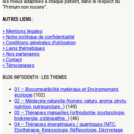
les mieux adaptées à chaque patient, dans le respect du
“Primum non nocere”.
AUTRES LIENS :
> Mentions légales
> Notre politique de confidentialité
> Conditions générales d’utilisation
> Liens thématiques
> Nos partenaires
> Contact
> Témoignages
BLOG INF’ODENTH : LES THEMES
01 – Biocompatibilité matériaux et Environnement,
écologie
(102)
02 – Médecine naturelle (homéo, naturo, aroma, phyto,
nutrition, nutripuncture…)
(149)
03 – Thérapies manuelles (orthodontie, posturologie,
biokinergie, ostéopathie…)
(46)
04 – Thérapies énergétiques / quantiques (MTC,
Etiothérapie, Kinésiologie, Réflexologie, Décryptage