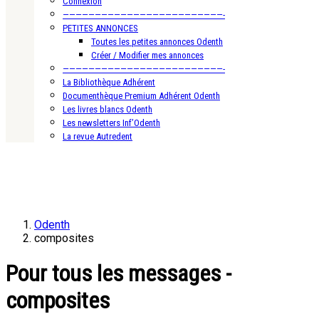
Connexion
—————————————————————————-
PETITES ANNONCES
Toutes les petites annonces Odenth
Créer / Modifier mes annonces
—————————————————————————-
La Bibliothèque Adhérent
Documenthèque Premium Adhérent Odenth
Les livres blancs Odenth
Les newsletters Inf’Odenth
La revue Autredent
Odenth
composites
Pour tous les messages -
composites