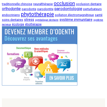
occlusion
traditionnelle chinoise
neuralthérapie
occlusion dentaire
parodontologie
orthodontie
parodonte
parodontite
perturbateurs
phytothérapie
endocriniens
pollution électromagnétique
santé
stress
système immunitaire
soins dentaires
symbolique dentaire
système
écologie
étiothérapie
nerveux