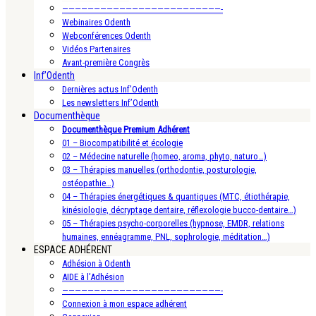
—————————————————————————-
Webinaires Odenth
Webconférences Odenth
Vidéos Partenaires
Avant-première Congrès
Inf’Odenth
Dernières actus Inf’Odenth
Les newsletters Inf’Odenth
Documenthèque
Documenthèque Premium Adhérent
01 – Biocompatibilité et écologie
02 – Médecine naturelle (homeo, aroma, phyto, naturo…)
03 – Thérapies manuelles (orthodontie, posturologie,
ostéopathie…)
04 – Thérapies énergétiques & quantiques (MTC, étiothérapie,
kinésiologie, décryptage dentaire, réflexologie bucco-dentaire…)
05 – Thérapies psycho-corporelles (hypnose, EMDR, relations
humaines, ennéagramme, PNL, sophrologie, méditation…)
ESPACE ADHÉRENT
Adhésion à Odenth
AIDE à l’Adhésion
—————————————————————————-
Connexion à mon espace adhérent