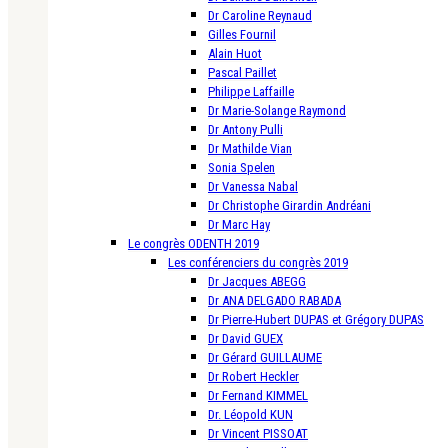
Dr Caroline Reynaud
Gilles Fournil
Alain Huot
Pascal Paillet
Philippe Laffaille
Dr Marie-Solange Raymond
Dr Antony Pulli
Dr Mathilde Vian
Sonia Spelen
Dr Vanessa Nabal
Dr Christophe Girardin Andréani
Dr Marc Hay
Le congrès ODENTH 2019
Les conférenciers du congrès 2019
Dr Jacques ABEGG
Dr ANA DELGADO RABADA
Dr Pierre-Hubert DUPAS et Grégory DUPAS
Dr David GUEX
Dr Gérard GUILLAUME
Dr Robert Heckler
Dr Fernand KIMMEL
Dr. Léopold KUN
Dr Vincent PISSOAT