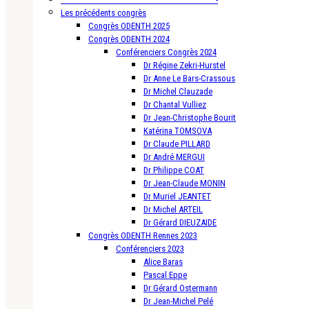
Les précédents congrès
Congrès ODENTH 2025
Congrès ODENTH 2024
Conférenciers Congrès 2024
Dr Régine Zekri-Hurstel
Dr Anne Le Bars-Crassous
Dr Michel Clauzade
Dr Chantal Vulliez
Dr Jean-Christophe Bourit
Katérina TOMSOVA
Dr Claude PILLARD
Dr André MERGUI
Dr Philippe COAT
Dr Jean-Claude MONIN
Dr Muriel JEANTET
Dr Michel ARTEIL
Dr Gérard DIEUZAIDE
Congrès ODENTH Rennes 2023
Conférenciers 2023
Alice Baras
Pascal Eppe
Dr Gérard Ostermann
Dr Jean-Michel Pelé