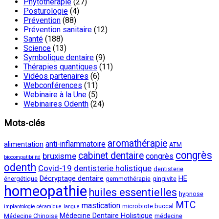
Phytothérapie
(27)
Posturologie
(4)
Prévention
(88)
Prévention sanitaire
(12)
Santé
(188)
Science
(13)
Symbolique dentaire
(9)
Thérapies quantiques
(11)
Vidéos partenaires
(6)
Webconférences
(11)
Webinaire à la Une
(5)
Webinaires Odenth
(24)
Mots-clés
aromathérapie
anti-inflammatoire
alimentation
ATM
congrès
cabinet dentaire
bruxisme
congrès
biocompatibilité
odenth
Covid-19
dentisterie holistique
dentisterie
Décryptage dentaire
HE
énergétique
gemmothérapie
gingivite
homeopathie
huiles essentielles
hypnose
MTC
mastication
microbiote buccal
implantologie céramique
langue
Médecine Dentaire Holistique
Médecine Chinoise
médecine