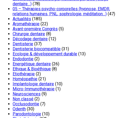
dentaire…)
(78)
05 – Thérapies psycho-corporelles (hypnose, EMDR,
relations humaines, PNL, sophrologie, méditation…)
(47)
Actualités
(185)
Aromathérapie
(22)
Avant-première Congrès
(5)
Chirurgie dentaire
(8)
Décodage dentaire
(12)
Dentisterie
(37)
Dentisterie biocompatible
(31)
Ecologie & développement durable
(13)
Endodontie
(2)
Energétique dentaire
(26)
Ethique & Bioéthique
(8)
Etiothérapie
(2)
Homéopathie
(21)
Implantologie dentaire
(10)
Micro-Immunothérapie
(1)
Neurosciences
(9)
Non classé
(2)
Occlusodontie
(7)
Odenth
(30)
Parodontologie
(10)