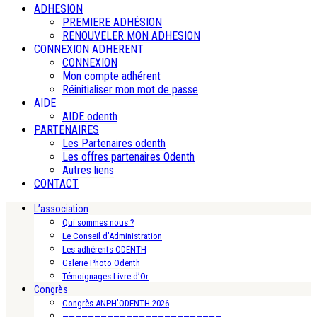
ADHESION
PREMIERE ADHÉSION
RENOUVELER MON ADHESION
CONNEXION ADHERENT
CONNEXION
Mon compte adhérent
Réinitialiser mon mot de passe
AIDE
AIDE odenth
PARTENAIRES
Les Partenaires odenth
Les offres partenaires Odenth
Autres liens
CONTACT
L’association
Qui sommes nous ?
Le Conseil d’Administration
Les adhérents ODENTH
Galerie Photo Odenth
Témoignages Livre d’Or
Congrès
Congrès ANPH’ODENTH 2026
—————————————————————————-