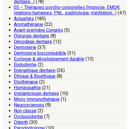
dentaire…)
(78)
05 – Thérapies psycho-corporelles (hypnose, EMDR,
relations humaines, PNL, sophrologie, méditation…)
(47)
Actualités
(185)
Aromathérapie
(22)
Avant-première Congrès
(5)
Chirurgie dentaire
(8)
Décodage dentaire
(12)
Dentisterie
(37)
Dentisterie biocompatible
(31)
Ecologie & développement durable
(13)
Endodontie
(2)
Energétique dentaire
(26)
Ethique & Bioéthique
(8)
Etiothérapie
(2)
Homéopathie
(21)
Implantologie dentaire
(10)
Micro-Immunothérapie
(1)
Neurosciences
(9)
Non classé
(2)
Occlusodontie
(7)
Odenth
(30)
Parodontologie
(10)