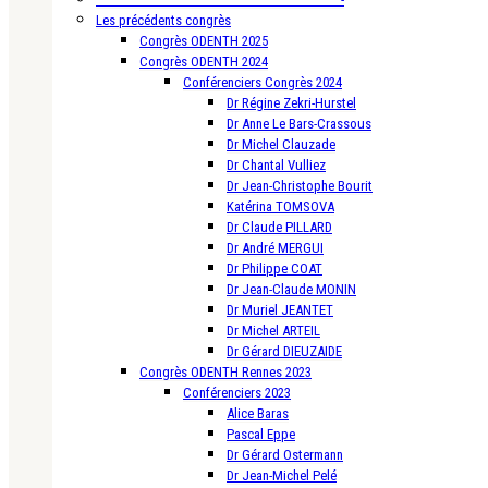
Les précédents congrès
Congrès ODENTH 2025
Congrès ODENTH 2024
Conférenciers Congrès 2024
Dr Régine Zekri-Hurstel
Dr Anne Le Bars-Crassous
Dr Michel Clauzade
Dr Chantal Vulliez
Dr Jean-Christophe Bourit
Katérina TOMSOVA
Dr Claude PILLARD
Dr André MERGUI
Dr Philippe COAT
Dr Jean-Claude MONIN
Dr Muriel JEANTET
Dr Michel ARTEIL
Dr Gérard DIEUZAIDE
Congrès ODENTH Rennes 2023
Conférenciers 2023
Alice Baras
Pascal Eppe
Dr Gérard Ostermann
Dr Jean-Michel Pelé