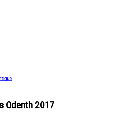
stique
rès Odenth 2017