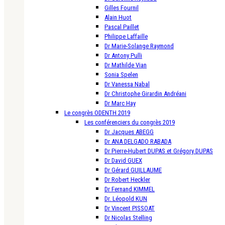
Gilles Fournil
Alain Huot
Pascal Paillet
Philippe Laffaille
Dr Marie-Solange Raymond
Dr Antony Pulli
Dr Mathilde Vian
Sonia Spelen
Dr Vanessa Nabal
Dr Christophe Girardin Andréani
Dr Marc Hay
Le congrès ODENTH 2019
Les conférenciers du congrès 2019
Dr Jacques ABEGG
Dr ANA DELGADO RABADA
Dr Pierre-Hubert DUPAS et Grégory DUPAS
Dr David GUEX
Dr Gérard GUILLAUME
Dr Robert Heckler
Dr Fernand KIMMEL
Dr. Léopold KUN
Dr Vincent PISSOAT
Dr Nicolas Stelling