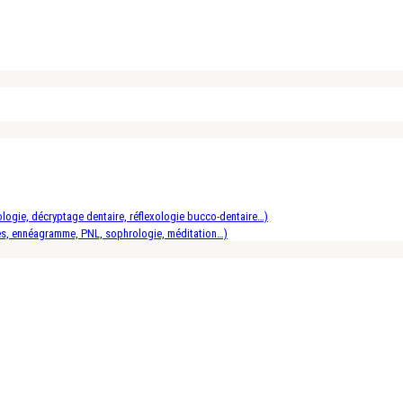
logie, décryptage dentaire, réflexologie bucco-dentaire…)
es, ennéagramme, PNL, sophrologie, méditation…)