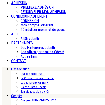
ADHESION
PREMIERE ADHÉSION
RENOUVELER MON ADHESION
CONNEXION ADHERENT
CONNEXION
Mon compte adhérent
Réinitialiser mon mot de passe
AIDE
AIDE odenth
PARTENAIRES
Les Partenaires odenth
Les offres partenaires Odenth
Autres liens
CONTACT
L’association
Qui sommes nous ?
Le Conseil d’Administration
Les adhérents ODENTH
Galerie Photo Odenth
Témoignages Livre d’Or
Congrès
Congrès ANPH’ODENTH 2026
—————————————————————————-