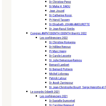
Dr Christine Perez
Dr Maha H. DAOU
Jean Jouzel
Dr Catherine Rossi,
Pr Hervé Tassery
Dr Elisabeth JOHAN-AMOURETTE
Dr Jean-Raoul Sintès
Congres ANPH’ODENTH ODENTH Biarritz 2022
Les conférenciers 2022
Dr Christine Romagna
Dr Hélène Renoux
Pr Marc Henry
Dr Carole Leconte
Dr Julie Demassue-Rannou
Bernard Lambert
Dr Bernard Poitevin
Michel Lidoreau
Patrick Latour
Dr Arash Zarrinpour
Dr Jean-Christophe Bourit, Serge Henrotte et 
Le congrès Odenth 2021
Les conférenciers 2021
Dr Danielle Dumonteil
Dr Caroline Reynaud