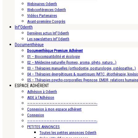
Webinaires Odenth
Webconférences Odenth
Vidéos Partenaires
Avant-première Congrès
Inf’Odenth
Dernières actus Inf’Odenth
Les newsletters Inf’Odenth
Documenthèque
Documenthèque Premium Adhérent
01 – Biocompatibilité et écologie
02 – Médecine naturelle (homeo, aroma, phyto, naturo…)
03 – Thérapies manuelles (orthodontie, posturologie, ostéopathie…)
04 – Thérapies énergétiques & quantiques (MTC, étiothérapie, kinésio
05 – Thérapies psycho-corporelles (hypnose, EMDR, relations humain
ESPACE ADHÉRENT
Adhésion à Odenth
AIDE à l’Adhésion
—————————————————————————-
Connexion à mon espace adhérent
Connexion
—————————————————————————-
PETITES ANNONCES
Toutes les petites annonces Odenth