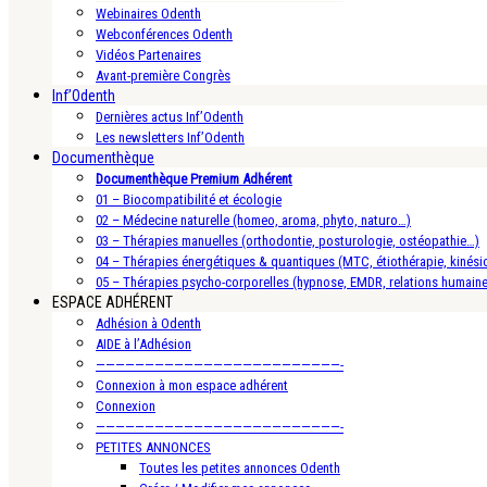
Webinaires Odenth
Webconférences Odenth
Vidéos Partenaires
Avant-première Congrès
Inf’Odenth
Dernières actus Inf’Odenth
Les newsletters Inf’Odenth
Documenthèque
Documenthèque Premium Adhérent
01 – Biocompatibilité et écologie
02 – Médecine naturelle (homeo, aroma, phyto, naturo…)
03 – Thérapies manuelles (orthodontie, posturologie, ostéopathie…)
04 – Thérapies énergétiques & quantiques (MTC, étiothérapie, kinésio
05 – Thérapies psycho-corporelles (hypnose, EMDR, relations humain
ESPACE ADHÉRENT
Adhésion à Odenth
AIDE à l’Adhésion
—————————————————————————-
Connexion à mon espace adhérent
Connexion
—————————————————————————-
PETITES ANNONCES
Toutes les petites annonces Odenth