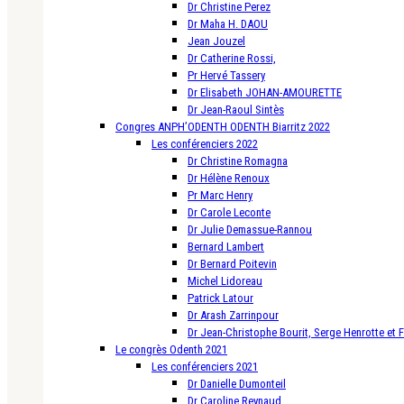
Dr Christine Perez
Dr Maha H. DAOU
Jean Jouzel
Dr Catherine Rossi,
Pr Hervé Tassery
Dr Elisabeth JOHAN-AMOURETTE
Dr Jean-Raoul Sintès
Congres ANPH’ODENTH ODENTH Biarritz 2022
Les conférenciers 2022
Dr Christine Romagna
Dr Hélène Renoux
Pr Marc Henry
Dr Carole Leconte
Dr Julie Demassue-Rannou
Bernard Lambert
Dr Bernard Poitevin
Michel Lidoreau
Patrick Latour
Dr Arash Zarrinpour
Dr Jean-Christophe Bourit, Serge Henrotte et 
Le congrès Odenth 2021
Les conférenciers 2021
Dr Danielle Dumonteil
Dr Caroline Reynaud