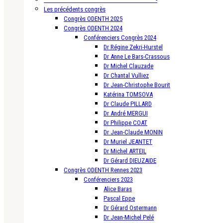
Les précédents congrès
Congrès ODENTH 2025
Congrès ODENTH 2024
Conférenciers Congrès 2024
Dr Régine Zekri-Hurstel
Dr Anne Le Bars-Crassous
Dr Michel Clauzade
Dr Chantal Vulliez
Dr Jean-Christophe Bourit
Katérina TOMSOVA
Dr Claude PILLARD
Dr André MERGUI
Dr Philippe COAT
Dr Jean-Claude MONIN
Dr Muriel JEANTET
Dr Michel ARTEIL
Dr Gérard DIEUZAIDE
Congrès ODENTH Rennes 2023
Conférenciers 2023
Alice Baras
Pascal Eppe
Dr Gérard Ostermann
Dr Jean-Michel Pelé