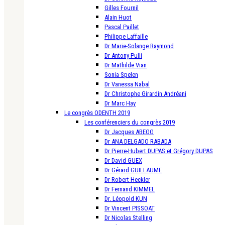
Gilles Fournil
Alain Huot
Pascal Paillet
Philippe Laffaille
Dr Marie-Solange Raymond
Dr Antony Pulli
Dr Mathilde Vian
Sonia Spelen
Dr Vanessa Nabal
Dr Christophe Girardin Andréani
Dr Marc Hay
Le congrès ODENTH 2019
Les conférenciers du congrès 2019
Dr Jacques ABEGG
Dr ANA DELGADO RABADA
Dr Pierre-Hubert DUPAS et Grégory DUPAS
Dr David GUEX
Dr Gérard GUILLAUME
Dr Robert Heckler
Dr Fernand KIMMEL
Dr. Léopold KUN
Dr Vincent PISSOAT
Dr Nicolas Stelling