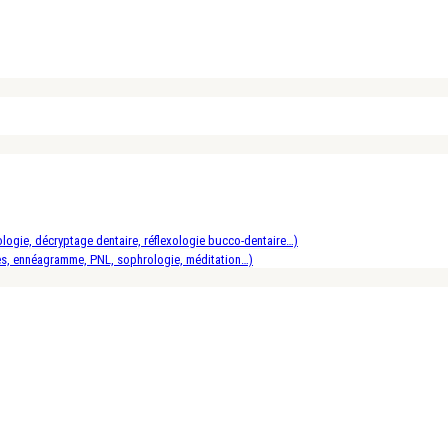
logie, décryptage dentaire, réflexologie bucco-dentaire…)
es, ennéagramme, PNL, sophrologie, méditation…)