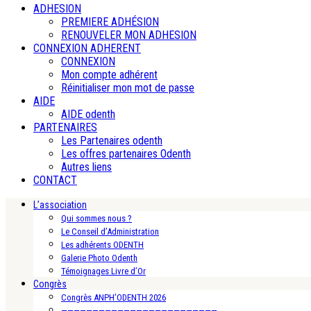
ADHESION
PREMIERE ADHÉSION
RENOUVELER MON ADHESION
CONNEXION ADHERENT
CONNEXION
Mon compte adhérent
Réinitialiser mon mot de passe
AIDE
AIDE odenth
PARTENAIRES
Les Partenaires odenth
Les offres partenaires Odenth
Autres liens
CONTACT
L’association
Qui sommes nous ?
Le Conseil d’Administration
Les adhérents ODENTH
Galerie Photo Odenth
Témoignages Livre d’Or
Congrès
Congrès ANPH’ODENTH 2026
—————————————————————————-