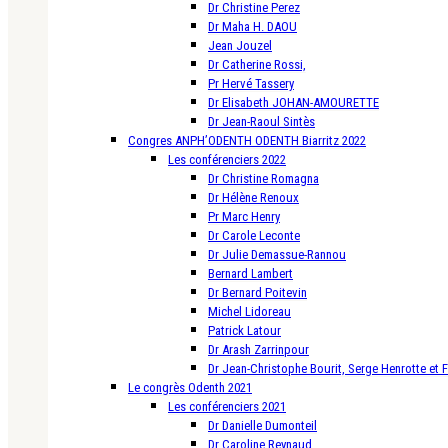
Dr Christine Perez
Dr Maha H. DAOU
Jean Jouzel
Dr Catherine Rossi,
Pr Hervé Tassery
Dr Elisabeth JOHAN-AMOURETTE
Dr Jean-Raoul Sintès
Congres ANPH’ODENTH ODENTH Biarritz 2022
Les conférenciers 2022
Dr Christine Romagna
Dr Hélène Renoux
Pr Marc Henry
Dr Carole Leconte
Dr Julie Demassue-Rannou
Bernard Lambert
Dr Bernard Poitevin
Michel Lidoreau
Patrick Latour
Dr Arash Zarrinpour
Dr Jean-Christophe Bourit, Serge Henrotte et 
Le congrès Odenth 2021
Les conférenciers 2021
Dr Danielle Dumonteil
Dr Caroline Reynaud