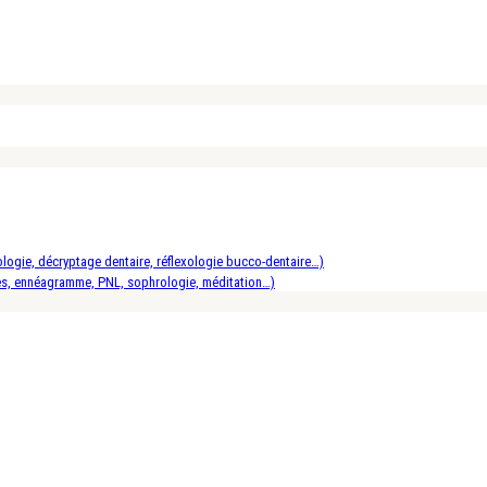
logie, décryptage dentaire, réflexologie bucco-dentaire…)
es, ennéagramme, PNL, sophrologie, méditation…)