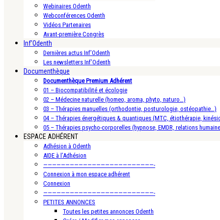
Webinaires Odenth
Webconférences Odenth
Vidéos Partenaires
Avant-première Congrès
Inf’Odenth
Dernières actus Inf’Odenth
Les newsletters Inf’Odenth
Documenthèque
Documenthèque Premium Adhérent
01 – Biocompatibilité et écologie
02 – Médecine naturelle (homeo, aroma, phyto, naturo…)
03 – Thérapies manuelles (orthodontie, posturologie, ostéopathie…)
04 – Thérapies énergétiques & quantiques (MTC, étiothérapie, kinésio
05 – Thérapies psycho-corporelles (hypnose, EMDR, relations humain
ESPACE ADHÉRENT
Adhésion à Odenth
AIDE à l’Adhésion
—————————————————————————-
Connexion à mon espace adhérent
Connexion
—————————————————————————-
PETITES ANNONCES
Toutes les petites annonces Odenth