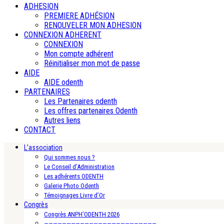
ADHESION
PREMIERE ADHÉSION
RENOUVELER MON ADHESION
CONNEXION ADHERENT
CONNEXION
Mon compte adhérent
Réinitialiser mon mot de passe
AIDE
AIDE odenth
PARTENAIRES
Les Partenaires odenth
Les offres partenaires Odenth
Autres liens
CONTACT
L’association
Qui sommes nous ?
Le Conseil d’Administration
Les adhérents ODENTH
Galerie Photo Odenth
Témoignages Livre d’Or
Congrès
Congrès ANPH’ODENTH 2026
—————————————————————————-