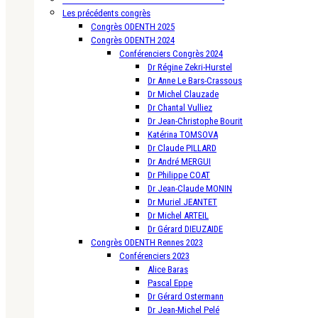
Les précédents congrès
Congrès ODENTH 2025
Congrès ODENTH 2024
Conférenciers Congrès 2024
Dr Régine Zekri-Hurstel
Dr Anne Le Bars-Crassous
Dr Michel Clauzade
Dr Chantal Vulliez
Dr Jean-Christophe Bourit
Katérina TOMSOVA
Dr Claude PILLARD
Dr André MERGUI
Dr Philippe COAT
Dr Jean-Claude MONIN
Dr Muriel JEANTET
Dr Michel ARTEIL
Dr Gérard DIEUZAIDE
Congrès ODENTH Rennes 2023
Conférenciers 2023
Alice Baras
Pascal Eppe
Dr Gérard Ostermann
Dr Jean-Michel Pelé