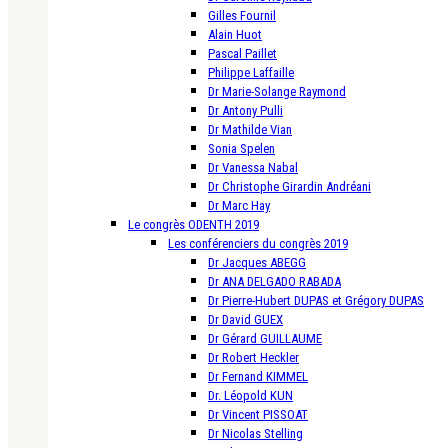
Gilles Fournil
Alain Huot
Pascal Paillet
Philippe Laffaille
Dr Marie-Solange Raymond
Dr Antony Pulli
Dr Mathilde Vian
Sonia Spelen
Dr Vanessa Nabal
Dr Christophe Girardin Andréani
Dr Marc Hay
Le congrès ODENTH 2019
Les conférenciers du congrès 2019
Dr Jacques ABEGG
Dr ANA DELGADO RABADA
Dr Pierre-Hubert DUPAS et Grégory DUPAS
Dr David GUEX
Dr Gérard GUILLAUME
Dr Robert Heckler
Dr Fernand KIMMEL
Dr. Léopold KUN
Dr Vincent PISSOAT
Dr Nicolas Stelling