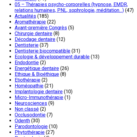
05 – Thérapies psycho-corporelles (hypnose, EMDR,
relations humaines, PNL, sophrologie, méditation…)
(47)
Actualités
(185)
Aromathérapie
(22)
Avant-première Congrès
(5)
Chirurgie dentaire
(8)
Décodage dentaire
(12)
Dentisterie
(37)
Dentisterie biocompatible
(31)
Ecologie & développement durable
(13)
Endodontie
(2)
Energétique dentaire
(26)
Ethique & Bioéthique
(8)
Etiothérapie
(2)
Homéopathie
(21)
Implantologie dentaire
(10)
Micro-Immunothérapie
(1)
Neurosciences
(9)
Non classé
(2)
Occlusodontie
(7)
Odenth
(30)
Parodontologie
(10)
Phytothérapie
(27)