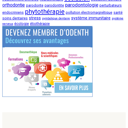
parodontologie
orthodontie
parodonte
parodontite
perturbateurs
phytothérapie
endocriniens
pollution électromagnétique
santé
stress
système immunitaire
soins dentaires
symbolique dentaire
système
écologie
étiothérapie
nerveux