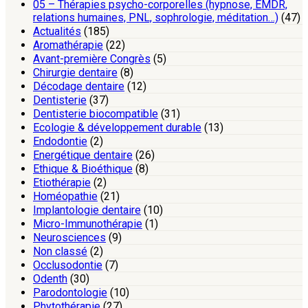
05 – Thérapies psycho-corporelles (hypnose, EMDR,
relations humaines, PNL, sophrologie, méditation…)
(47)
Actualités
(185)
Aromathérapie
(22)
Avant-première Congrès
(5)
Chirurgie dentaire
(8)
Décodage dentaire
(12)
Dentisterie
(37)
Dentisterie biocompatible
(31)
Ecologie & développement durable
(13)
Endodontie
(2)
Energétique dentaire
(26)
Ethique & Bioéthique
(8)
Etiothérapie
(2)
Homéopathie
(21)
Implantologie dentaire
(10)
Micro-Immunothérapie
(1)
Neurosciences
(9)
Non classé
(2)
Occlusodontie
(7)
Odenth
(30)
Parodontologie
(10)
Phytothérapie
(27)