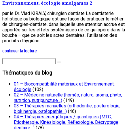
Environnement, écologie
amalgames
2
par le Dr. Vlad KIRALY, chirurgien dentiste La dentisterie
holistique ou biologique est une façon de pratiquer le métier
de chirurgien-dentiste, dans laquelle une attention accrue est
apportée sur les effets systémiques de ce qui opère dans la
bouche – que ce soit les actes dentaires, l’utilisation des
produits d’hygiène...
continuer la lecture
Thématiques du blog
01 – Biocompatibilité matériaux et Environnement,
écologie
(102)
02 – Médecine naturelle (homéo, naturo, aroma, phyto,
nutrition, nutripuncture…)
(149)
03 – Thérapies manuelles (orthodontie, posturologie,
biokinergie, ostéopathie…)
(46)
04 – Thérapies énergétiques / quantiques (MTC,
Etiothérapie, Kinésiologie, Réflexologie, Décryptage
dentaire…)
(78)