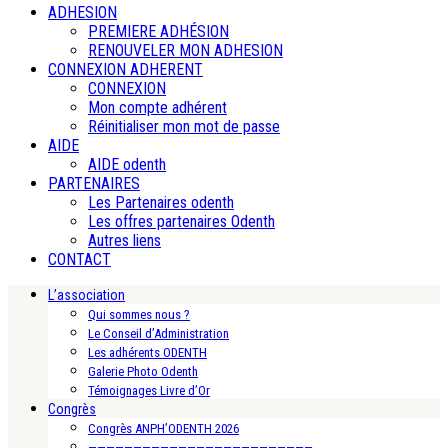
ADHESION
PREMIERE ADHÉSION
RENOUVELER MON ADHESION
CONNEXION ADHERENT
CONNEXION
Mon compte adhérent
Réinitialiser mon mot de passe
AIDE
AIDE odenth
PARTENAIRES
Les Partenaires odenth
Les offres partenaires Odenth
Autres liens
CONTACT
L’association
Qui sommes nous ?
Le Conseil d’Administration
Les adhérents ODENTH
Galerie Photo Odenth
Témoignages Livre d’Or
Congrès
Congrès ANPH’ODENTH 2026
—————————————————————————-