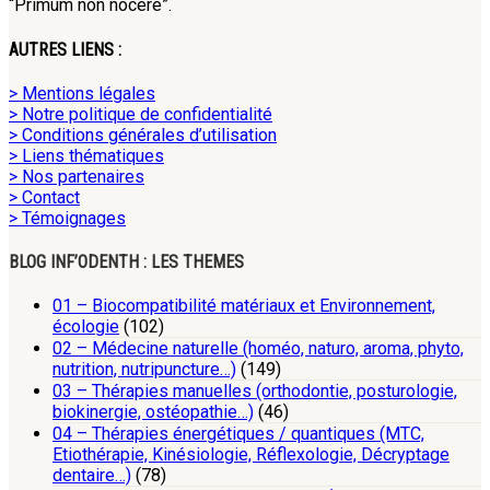
“Primum non nocere”.
AUTRES LIENS :
> Mentions légales
> Notre politique de confidentialité
> Conditions générales d’utilisation
> Liens thématiques
> Nos partenaires
> Contact
> Témoignages
BLOG INF’ODENTH : LES THEMES
01 – Biocompatibilité matériaux et Environnement,
écologie
(102)
02 – Médecine naturelle (homéo, naturo, aroma, phyto,
nutrition, nutripuncture…)
(149)
03 – Thérapies manuelles (orthodontie, posturologie,
biokinergie, ostéopathie…)
(46)
04 – Thérapies énergétiques / quantiques (MTC,
Etiothérapie, Kinésiologie, Réflexologie, Décryptage
dentaire…)
(78)