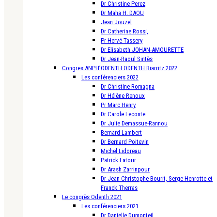
Dr Christine Perez
Dr Maha H. DAOU
Jean Jouzel
Dr Catherine Rossi,
Pr Hervé Tassery
Dr Elisabeth JOHAN-AMOURETTE
Dr Jean-Raoul Sintès
Congres ANPH’ODENTH ODENTH Biarritz 2022
Les conférenciers 2022
Dr Christine Romagna
Dr Hélène Renoux
Pr Marc Henry
Dr Carole Leconte
Dr Julie Demassue-Rannou
Bernard Lambert
Dr Bernard Poitevin
Michel Lidoreau
Patrick Latour
Dr Arash Zarrinpour
Dr Jean-Christophe Bourit, Serge Henrotte et
Franck Therras
Le congrès Odenth 2021
Les conférenciers 2021
Dr Danielle Dumonteil