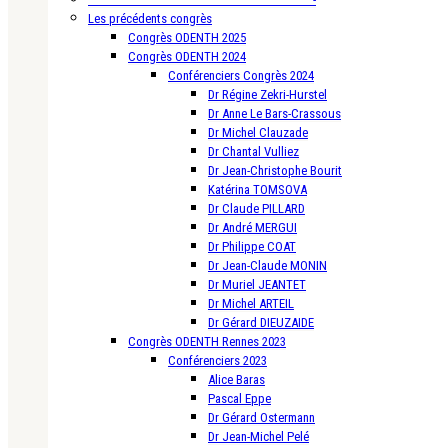
Les précédents congrès
Congrès ODENTH 2025
Congrès ODENTH 2024
Conférenciers Congrès 2024
Dr Régine Zekri-Hurstel
Dr Anne Le Bars-Crassous
Dr Michel Clauzade
Dr Chantal Vulliez
Dr Jean-Christophe Bourit
Katérina TOMSOVA
Dr Claude PILLARD
Dr André MERGUI
Dr Philippe COAT
Dr Jean-Claude MONIN
Dr Muriel JEANTET
Dr Michel ARTEIL
Dr Gérard DIEUZAIDE
Congrès ODENTH Rennes 2023
Conférenciers 2023
Alice Baras
Pascal Eppe
Dr Gérard Ostermann
Dr Jean-Michel Pelé