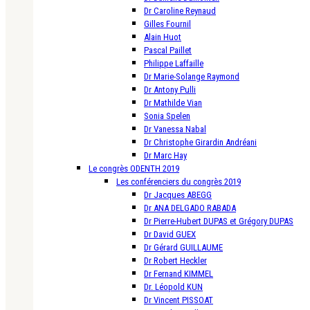
Dr Caroline Reynaud
Gilles Fournil
Alain Huot
Pascal Paillet
Philippe Laffaille
Dr Marie-Solange Raymond
Dr Antony Pulli
Dr Mathilde Vian
Sonia Spelen
Dr Vanessa Nabal
Dr Christophe Girardin Andréani
Dr Marc Hay
Le congrès ODENTH 2019
Les conférenciers du congrès 2019
Dr Jacques ABEGG
Dr ANA DELGADO RABADA
Dr Pierre-Hubert DUPAS et Grégory DUPAS
Dr David GUEX
Dr Gérard GUILLAUME
Dr Robert Heckler
Dr Fernand KIMMEL
Dr. Léopold KUN
Dr Vincent PISSOAT