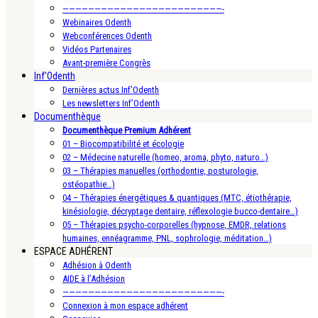
—————————————————————————-
Webinaires Odenth
Webconférences Odenth
Vidéos Partenaires
Avant-première Congrès
Inf’Odenth
Dernières actus Inf’Odenth
Les newsletters Inf’Odenth
Documenthèque
Documenthèque Premium Adhérent
01 – Biocompatibilité et écologie
02 – Médecine naturelle (homeo, aroma, phyto, naturo…)
03 – Thérapies manuelles (orthodontie, posturologie,
ostéopathie…)
04 – Thérapies énergétiques & quantiques (MTC, étiothérapie,
kinésiologie, décryptage dentaire, réflexologie bucco-dentaire…)
05 – Thérapies psycho-corporelles (hypnose, EMDR, relations
humaines, ennéagramme, PNL, sophrologie, méditation…)
ESPACE ADHÉRENT
Adhésion à Odenth
AIDE à l’Adhésion
—————————————————————————-
Connexion à mon espace adhérent