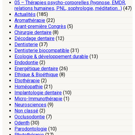
05 – Thérapies psycho-corporelles (hypnose, EMDR,
relations humaines, PNL, sophrologie, méditation…)
(47)
Actualités
(185)
Aromathérapie
(22)
Avant-première Congrès
(5)
Chirurgie dentaire
(8)
Décodage dentaire
(12)
Dentisterie
(37)
Dentisterie biocompatible
(31)
Ecologie & développement durable
(13)
Endodontie
(2)
Energétique dentaire
(26)
Ethique & Bioéthique
(8)
Etiothérapie
(2)
Homéopathie
(21)
Implantologie dentaire
(10)
Micro-Immunothérapie
(1)
Neurosciences
(9)
Non classé
(2)
Occlusodontie
(7)
Odenth
(30)
Parodontologie
(10)
Phytothérapie
(27)