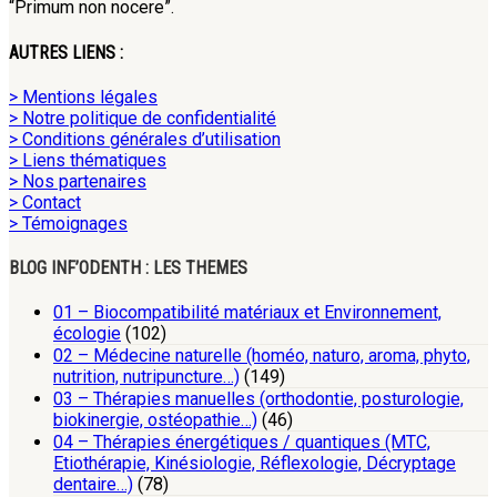
“Primum non nocere”.
AUTRES LIENS :
> Mentions légales
> Notre politique de confidentialité
> Conditions générales d’utilisation
> Liens thématiques
> Nos partenaires
> Contact
> Témoignages
BLOG INF’ODENTH : LES THEMES
01 – Biocompatibilité matériaux et Environnement,
écologie
(102)
02 – Médecine naturelle (homéo, naturo, aroma, phyto,
nutrition, nutripuncture…)
(149)
03 – Thérapies manuelles (orthodontie, posturologie,
biokinergie, ostéopathie…)
(46)
04 – Thérapies énergétiques / quantiques (MTC,
Etiothérapie, Kinésiologie, Réflexologie, Décryptage
dentaire…)
(78)