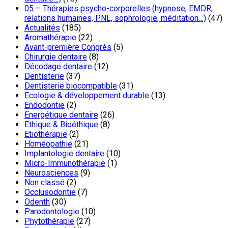
05 – Thérapies psycho-corporelles (hypnose, EMDR,
relations humaines, PNL, sophrologie, méditation…)
(47)
Actualités
(185)
Aromathérapie
(22)
Avant-première Congrès
(5)
Chirurgie dentaire
(8)
Décodage dentaire
(12)
Dentisterie
(37)
Dentisterie biocompatible
(31)
Ecologie & développement durable
(13)
Endodontie
(2)
Energétique dentaire
(26)
Ethique & Bioéthique
(8)
Etiothérapie
(2)
Homéopathie
(21)
Implantologie dentaire
(10)
Micro-Immunothérapie
(1)
Neurosciences
(9)
Non classé
(2)
Occlusodontie
(7)
Odenth
(30)
Parodontologie
(10)
Phytothérapie
(27)