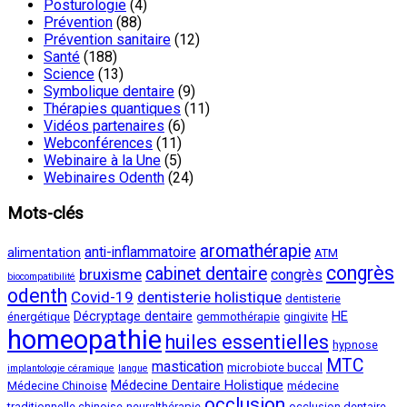
Posturologie
(4)
Prévention
(88)
Prévention sanitaire
(12)
Santé
(188)
Science
(13)
Symbolique dentaire
(9)
Thérapies quantiques
(11)
Vidéos partenaires
(6)
Webconférences
(11)
Webinaire à la Une
(5)
Webinaires Odenth
(24)
Mots-clés
aromathérapie
anti-inflammatoire
alimentation
ATM
congrès
cabinet dentaire
bruxisme
congrès
biocompatibilité
odenth
Covid-19
dentisterie holistique
dentisterie
Décryptage dentaire
HE
énergétique
gemmothérapie
gingivite
homeopathie
huiles essentielles
hypnose
MTC
mastication
microbiote buccal
implantologie céramique
langue
Médecine Dentaire Holistique
Médecine Chinoise
médecine
occlusion
traditionnelle chinoise
neuralthérapie
occlusion dentaire