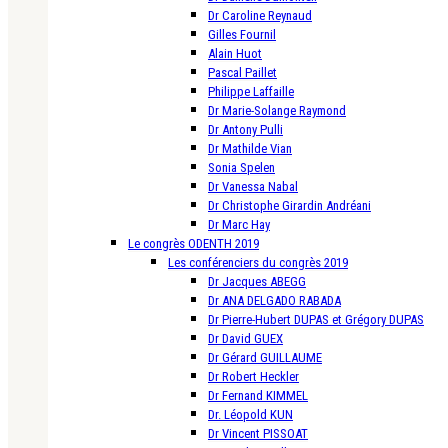
Dr Caroline Reynaud
Gilles Fournil
Alain Huot
Pascal Paillet
Philippe Laffaille
Dr Marie-Solange Raymond
Dr Antony Pulli
Dr Mathilde Vian
Sonia Spelen
Dr Vanessa Nabal
Dr Christophe Girardin Andréani
Dr Marc Hay
Le congrès ODENTH 2019
Les conférenciers du congrès 2019
Dr Jacques ABEGG
Dr ANA DELGADO RABADA
Dr Pierre-Hubert DUPAS et Grégory DUPAS
Dr David GUEX
Dr Gérard GUILLAUME
Dr Robert Heckler
Dr Fernand KIMMEL
Dr. Léopold KUN
Dr Vincent PISSOAT