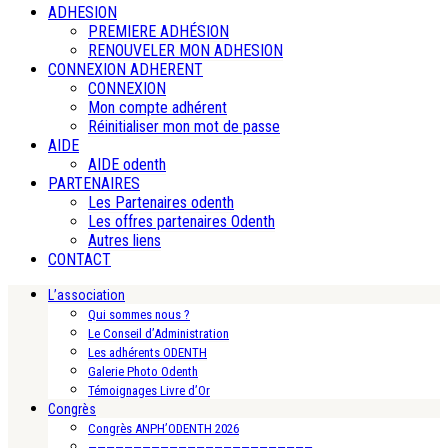
ADHESION
PREMIERE ADHÉSION
RENOUVELER MON ADHESION
CONNEXION ADHERENT
CONNEXION
Mon compte adhérent
Réinitialiser mon mot de passe
AIDE
AIDE odenth
PARTENAIRES
Les Partenaires odenth
Les offres partenaires Odenth
Autres liens
CONTACT
L’association
Qui sommes nous ?
Le Conseil d’Administration
Les adhérents ODENTH
Galerie Photo Odenth
Témoignages Livre d’Or
Congrès
Congrès ANPH’ODENTH 2026
—————————————————————————-