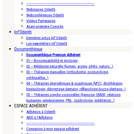
—————————————————————————-
Webinaires Odenth
Webconférences Odenth
Vidéos Partenaires
Avant-première Congrès
Inf’Odenth
Dernières actus Inf’Odenth
Les newsletters Inf’Odenth
Documenthèque
Documenthèque Premium Adhérent
01 – Biocompatibilité et écologie
02 – Médecine naturelle (homeo, aroma, phyto, naturo…)
03 – Thérapies manuelles (orthodontie, posturologie,
ostéopathie…)
04 – Thérapies énergétiques & quantiques (MTC, étiothérapie,
kinésiologie, décryptage dentaire, réflexologie bucco-dentaire…)
05 – Thérapies psycho-corporelles (hypnose, EMDR, relations
humaines, ennéagramme, PNL, sophrologie, méditation…)
ESPACE ADHÉRENT
Adhésion à Odenth
AIDE à l’Adhésion
—————————————————————————-
Connexion à mon espace adhérent