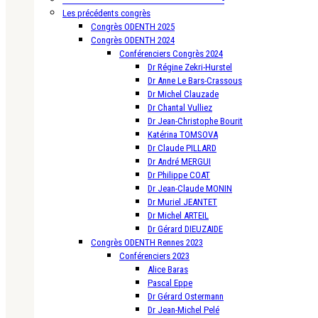
Les précédents congrès
Congrès ODENTH 2025
Congrès ODENTH 2024
Conférenciers Congrès 2024
Dr Régine Zekri-Hurstel
Dr Anne Le Bars-Crassous
Dr Michel Clauzade
Dr Chantal Vulliez
Dr Jean-Christophe Bourit
Katérina TOMSOVA
Dr Claude PILLARD
Dr André MERGUI
Dr Philippe COAT
Dr Jean-Claude MONIN
Dr Muriel JEANTET
Dr Michel ARTEIL
Dr Gérard DIEUZAIDE
Congrès ODENTH Rennes 2023
Conférenciers 2023
Alice Baras
Pascal Eppe
Dr Gérard Ostermann
Dr Jean-Michel Pelé