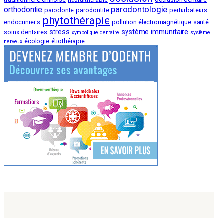
parodontologie
orthodontie
parodonte
parodontite
perturbateurs
phytothérapie
endocriniens
pollution électromagnétique
santé
stress
système immunitaire
soins dentaires
symbolique dentaire
système
écologie
étiothérapie
nerveux