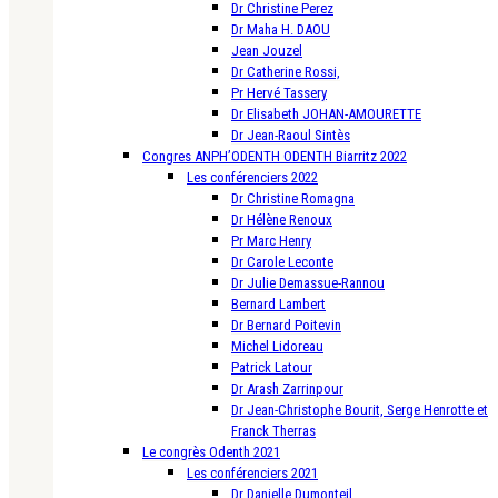
Dr Christine Perez
Dr Maha H. DAOU
Jean Jouzel
Dr Catherine Rossi,
Pr Hervé Tassery
Dr Elisabeth JOHAN-AMOURETTE
Dr Jean-Raoul Sintès
Congres ANPH’ODENTH ODENTH Biarritz 2022
Les conférenciers 2022
Dr Christine Romagna
Dr Hélène Renoux
Pr Marc Henry
Dr Carole Leconte
Dr Julie Demassue-Rannou
Bernard Lambert
Dr Bernard Poitevin
Michel Lidoreau
Patrick Latour
Dr Arash Zarrinpour
Dr Jean-Christophe Bourit, Serge Henrotte et
Franck Therras
Le congrès Odenth 2021
Les conférenciers 2021
Dr Danielle Dumonteil