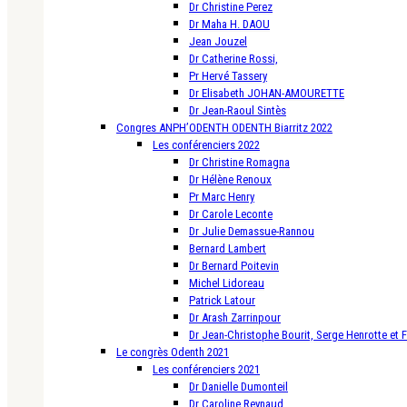
Dr Christine Perez
Dr Maha H. DAOU
Jean Jouzel
Dr Catherine Rossi,
Pr Hervé Tassery
Dr Elisabeth JOHAN-AMOURETTE
Dr Jean-Raoul Sintès
Congres ANPH’ODENTH ODENTH Biarritz 2022
Les conférenciers 2022
Dr Christine Romagna
Dr Hélène Renoux
Pr Marc Henry
Dr Carole Leconte
Dr Julie Demassue-Rannou
Bernard Lambert
Dr Bernard Poitevin
Michel Lidoreau
Patrick Latour
Dr Arash Zarrinpour
Dr Jean-Christophe Bourit, Serge Henrotte et 
Le congrès Odenth 2021
Les conférenciers 2021
Dr Danielle Dumonteil
Dr Caroline Reynaud