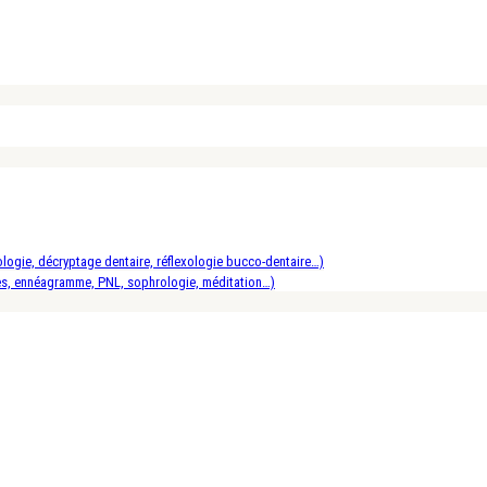
logie, décryptage dentaire, réflexologie bucco-dentaire…)
es, ennéagramme, PNL, sophrologie, méditation…)