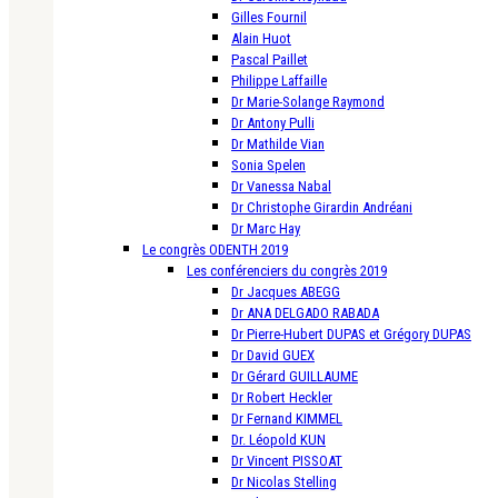
Gilles Fournil
Alain Huot
Pascal Paillet
Philippe Laffaille
Dr Marie-Solange Raymond
Dr Antony Pulli
Dr Mathilde Vian
Sonia Spelen
Dr Vanessa Nabal
Dr Christophe Girardin Andréani
Dr Marc Hay
Le congrès ODENTH 2019
Les conférenciers du congrès 2019
Dr Jacques ABEGG
Dr ANA DELGADO RABADA
Dr Pierre-Hubert DUPAS et Grégory DUPAS
Dr David GUEX
Dr Gérard GUILLAUME
Dr Robert Heckler
Dr Fernand KIMMEL
Dr. Léopold KUN
Dr Vincent PISSOAT
Dr Nicolas Stelling