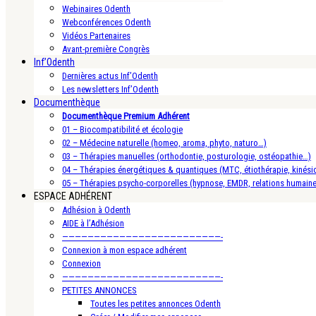
Webinaires Odenth
Webconférences Odenth
Vidéos Partenaires
Avant-première Congrès
Inf’Odenth
Dernières actus Inf’Odenth
Les newsletters Inf’Odenth
Documenthèque
Documenthèque Premium Adhérent
01 – Biocompatibilité et écologie
02 – Médecine naturelle (homeo, aroma, phyto, naturo…)
03 – Thérapies manuelles (orthodontie, posturologie, ostéopathie…)
04 – Thérapies énergétiques & quantiques (MTC, étiothérapie, kinésio
05 – Thérapies psycho-corporelles (hypnose, EMDR, relations humain
ESPACE ADHÉRENT
Adhésion à Odenth
AIDE à l’Adhésion
—————————————————————————-
Connexion à mon espace adhérent
Connexion
—————————————————————————-
PETITES ANNONCES
Toutes les petites annonces Odenth