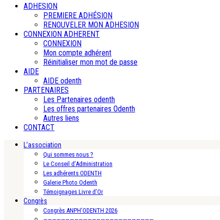
ADHESION
PREMIERE ADHÉSION
RENOUVELER MON ADHESION
CONNEXION ADHERENT
CONNEXION
Mon compte adhérent
Réinitialiser mon mot de passe
AIDE
AIDE odenth
PARTENAIRES
Les Partenaires odenth
Les offres partenaires Odenth
Autres liens
CONTACT
L’association
Qui sommes nous ?
Le Conseil d’Administration
Les adhérents ODENTH
Galerie Photo Odenth
Témoignages Livre d’Or
Congrès
Congrès ANPH’ODENTH 2026
—————————————————————————-