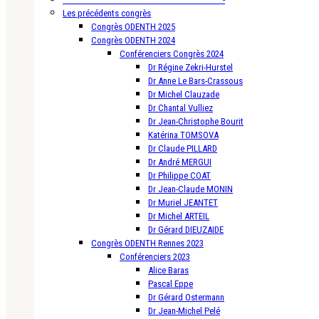
Les précédents congrès
Congrès ODENTH 2025
Congrès ODENTH 2024
Conférenciers Congrès 2024
Dr Régine Zekri-Hurstel
Dr Anne Le Bars-Crassous
Dr Michel Clauzade
Dr Chantal Vulliez
Dr Jean-Christophe Bourit
Katérina TOMSOVA
Dr Claude PILLARD
Dr André MERGUI
Dr Philippe COAT
Dr Jean-Claude MONIN
Dr Muriel JEANTET
Dr Michel ARTEIL
Dr Gérard DIEUZAIDE
Congrès ODENTH Rennes 2023
Conférenciers 2023
Alice Baras
Pascal Eppe
Dr Gérard Ostermann
Dr Jean-Michel Pelé