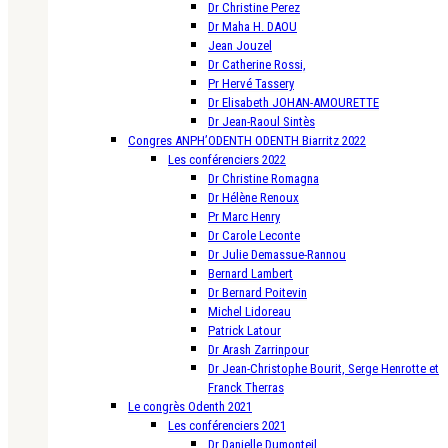
Dr Christine Perez
Dr Maha H. DAOU
Jean Jouzel
Dr Catherine Rossi,
Pr Hervé Tassery
Dr Elisabeth JOHAN-AMOURETTE
Dr Jean-Raoul Sintès
Congres ANPH’ODENTH ODENTH Biarritz 2022
Les conférenciers 2022
Dr Christine Romagna
Dr Hélène Renoux
Pr Marc Henry
Dr Carole Leconte
Dr Julie Demassue-Rannou
Bernard Lambert
Dr Bernard Poitevin
Michel Lidoreau
Patrick Latour
Dr Arash Zarrinpour
Dr Jean-Christophe Bourit, Serge Henrotte et
Franck Therras
Le congrès Odenth 2021
Les conférenciers 2021
Dr Danielle Dumonteil