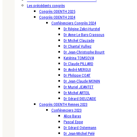
Les précédents congrès
Congrès ODENTH 2025
Congrès ODENTH 2024
Conférenciers Congrès 2024
Dr Régine Zekri-Hurstel
Dr Anne Le Bars-Crassous
Dr Michel Clauzade
Dr Chantal Vulliez
Dr Jean-Christophe Bourit
Katérina TOMSOVA
Dr Claude PILLARD
Dr André MERGUI
Dr Philippe COAT
Dr Jean-Claude MONIN
Dr Muriel JEANTET
Dr Michel ARTEIL
Dr Gérard DIEUZAIDE
Congrès ODENTH Rennes 2023
Conférenciers 2023
Alice Baras
Pascal Eppe
Dr Gérard Ostermann
Dr Jean-Michel Pelé