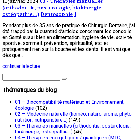
11 janvier 2024
03 - Thérapies manuelles
(orthodontie, posturologie, biokinergie,
ostéopathie…)
Dentosophie
1
Pendant plus de 35 ans de pratique de Chirurgie Dentaire, j’ai
été frappé par la quantité d’articles concernant les conseils
en Santé aussi bien en alimentation, hygiène de vie, activité
sportive, sommeil, prévention, spiritualité, etc. et
pratiquement rien sur la bouche et les dents. Il est vrai que
dès que...
continuer la lecture
Thématiques du blog
01 – Biocompatibilité matériaux et Environnement,
écologie
(102)
02 – Médecine naturelle (homéo, naturo, aroma, phyto,
nutrition, nutripuncture…)
(149)
03 – Thérapies manuelles (orthodontie, posturologie,
biokinergie, ostéopathie…)
(46)
04 – Thérapies énergétiques / quantiques (MTC,