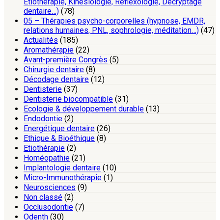
Etiothérapie, Kinésiologie, Réflexologie, Décryptage
dentaire…)
(78)
05 – Thérapies psycho-corporelles (hypnose, EMDR,
relations humaines, PNL, sophrologie, méditation…)
(47)
Actualités
(185)
Aromathérapie
(22)
Avant-première Congrès
(5)
Chirurgie dentaire
(8)
Décodage dentaire
(12)
Dentisterie
(37)
Dentisterie biocompatible
(31)
Ecologie & développement durable
(13)
Endodontie
(2)
Energétique dentaire
(26)
Ethique & Bioéthique
(8)
Etiothérapie
(2)
Homéopathie
(21)
Implantologie dentaire
(10)
Micro-Immunothérapie
(1)
Neurosciences
(9)
Non classé
(2)
Occlusodontie
(7)
Odenth
(30)