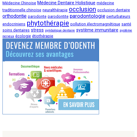
Médecine Dentaire Holistique
Médecine Chinoise
médecine
occlusion
traditionnelle chinoise
neuralthérapie
occlusion dentaire
parodontologie
orthodontie
parodonte
parodontite
perturbateurs
phytothérapie
endocriniens
pollution électromagnétique
santé
stress
système immunitaire
soins dentaires
symbolique dentaire
système
écologie
étiothérapie
nerveux