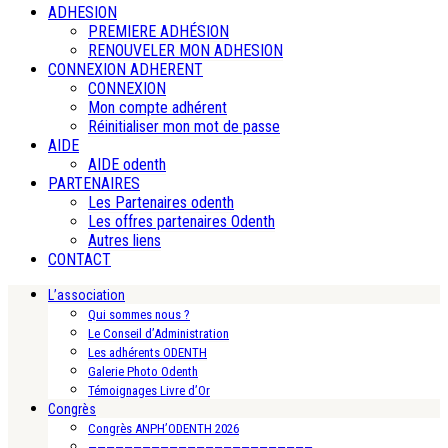
ADHESION
PREMIERE ADHÉSION
RENOUVELER MON ADHESION
CONNEXION ADHERENT
CONNEXION
Mon compte adhérent
Réinitialiser mon mot de passe
AIDE
AIDE odenth
PARTENAIRES
Les Partenaires odenth
Les offres partenaires Odenth
Autres liens
CONTACT
L’association
Qui sommes nous ?
Le Conseil d’Administration
Les adhérents ODENTH
Galerie Photo Odenth
Témoignages Livre d’Or
Congrès
Congrès ANPH’ODENTH 2026
—————————————————————————-