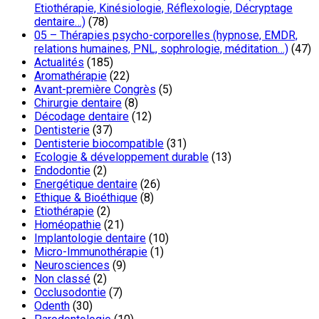
Etiothérapie, Kinésiologie, Réflexologie, Décryptage
dentaire…)
(78)
05 – Thérapies psycho-corporelles (hypnose, EMDR,
relations humaines, PNL, sophrologie, méditation…)
(47)
Actualités
(185)
Aromathérapie
(22)
Avant-première Congrès
(5)
Chirurgie dentaire
(8)
Décodage dentaire
(12)
Dentisterie
(37)
Dentisterie biocompatible
(31)
Ecologie & développement durable
(13)
Endodontie
(2)
Energétique dentaire
(26)
Ethique & Bioéthique
(8)
Etiothérapie
(2)
Homéopathie
(21)
Implantologie dentaire
(10)
Micro-Immunothérapie
(1)
Neurosciences
(9)
Non classé
(2)
Occlusodontie
(7)
Odenth
(30)