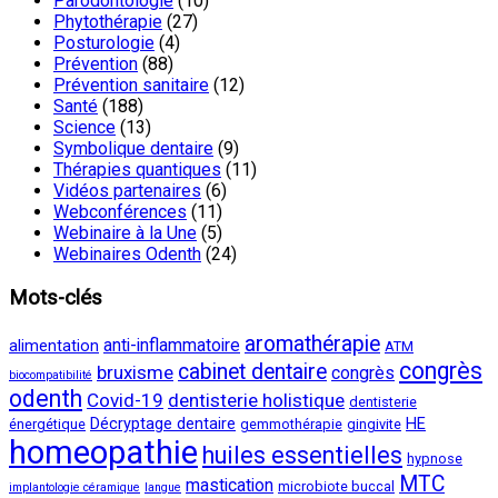
Parodontologie
(10)
Phytothérapie
(27)
Posturologie
(4)
Prévention
(88)
Prévention sanitaire
(12)
Santé
(188)
Science
(13)
Symbolique dentaire
(9)
Thérapies quantiques
(11)
Vidéos partenaires
(6)
Webconférences
(11)
Webinaire à la Une
(5)
Webinaires Odenth
(24)
Mots-clés
aromathérapie
anti-inflammatoire
alimentation
ATM
congrès
cabinet dentaire
bruxisme
congrès
biocompatibilité
odenth
Covid-19
dentisterie holistique
dentisterie
Décryptage dentaire
HE
énergétique
gemmothérapie
gingivite
homeopathie
huiles essentielles
hypnose
MTC
mastication
microbiote buccal
implantologie céramique
langue