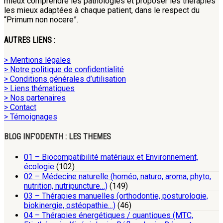
mieux comprendre les pathologies et proposer les thérapies
les mieux adaptées à chaque patient, dans le respect du
“Primum non nocere”.
AUTRES LIENS :
> Mentions légales
> Notre politique de confidentialité
> Conditions générales d’utilisation
> Liens thématiques
> Nos partenaires
> Contact
> Témoignages
BLOG INF’ODENTH : LES THEMES
01 – Biocompatibilité matériaux et Environnement,
écologie
(102)
02 – Médecine naturelle (homéo, naturo, aroma, phyto,
nutrition, nutripuncture…)
(149)
03 – Thérapies manuelles (orthodontie, posturologie,
biokinergie, ostéopathie…)
(46)
04 – Thérapies énergétiques / quantiques (MTC,