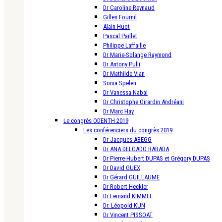
Dr Caroline Reynaud
Gilles Fournil
Alain Huot
Pascal Paillet
Philippe Laffaille
Dr Marie-Solange Raymond
Dr Antony Pulli
Dr Mathilde Vian
Sonia Spelen
Dr Vanessa Nabal
Dr Christophe Girardin Andréani
Dr Marc Hay
Le congrès ODENTH 2019
Les conférenciers du congrès 2019
Dr Jacques ABEGG
Dr ANA DELGADO RABADA
Dr Pierre-Hubert DUPAS et Grégory DUPAS
Dr David GUEX
Dr Gérard GUILLAUME
Dr Robert Heckler
Dr Fernand KIMMEL
Dr. Léopold KUN
Dr Vincent PISSOAT