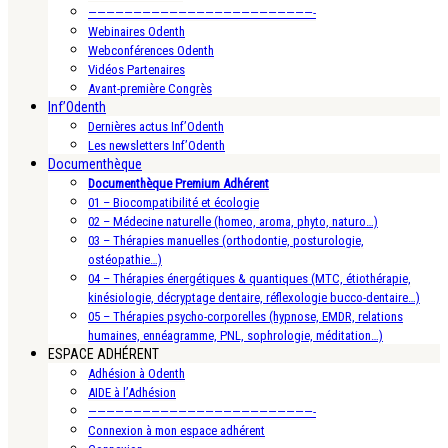
—————————————————————————-
Webinaires Odenth
Webconférences Odenth
Vidéos Partenaires
Avant-première Congrès
Inf’Odenth
Dernières actus Inf’Odenth
Les newsletters Inf’Odenth
Documenthèque
Documenthèque Premium Adhérent
01 – Biocompatibilité et écologie
02 – Médecine naturelle (homeo, aroma, phyto, naturo…)
03 – Thérapies manuelles (orthodontie, posturologie,
ostéopathie…)
04 – Thérapies énergétiques & quantiques (MTC, étiothérapie,
kinésiologie, décryptage dentaire, réflexologie bucco-dentaire…)
05 – Thérapies psycho-corporelles (hypnose, EMDR, relations
humaines, ennéagramme, PNL, sophrologie, méditation…)
ESPACE ADHÉRENT
Adhésion à Odenth
AIDE à l’Adhésion
—————————————————————————-
Connexion à mon espace adhérent