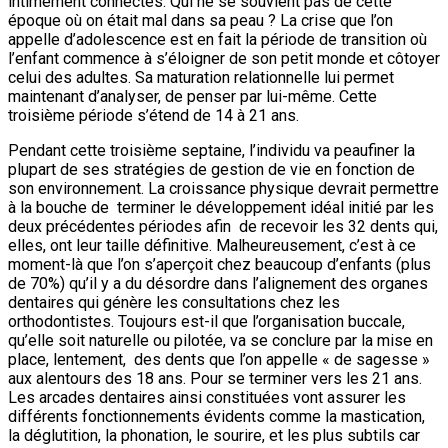
intimement connectés. Qui ne se souvient pas de cette
époque où on était mal dans sa peau ? La crise que l’on
appelle d’adolescence est en fait la période de transition où
l’enfant commence à s’éloigner de son petit monde et côtoyer
celui des adultes. Sa maturation relationnelle lui permet
maintenant d’analyser, de penser par lui-même. Cette
troisième période s’étend de 14 à 21 ans.
Pendant cette troisième septaine, l’individu va peaufiner la
plupart de ses stratégies de gestion de vie en fonction de
son environnement. La croissance physique devrait permettre
à la bouche de terminer le développement idéal initié par les
deux précédentes périodes afin de recevoir les 32 dents qui,
elles, ont leur taille définitive. Malheureusement, c’est à ce
moment-là que l’on s’aperçoit chez beaucoup d’enfants (plus
de 70%) qu’il y a du désordre dans l’alignement des organes
dentaires qui génère les consultations chez les
orthodontistes. Toujours est-il que l’organisation buccale,
qu’elle soit naturelle ou pilotée, va se conclure par la mise en
place, lentement, des dents que l’on appelle « de sagesse »
aux alentours des 18 ans. Pour se terminer vers les 21 ans.
Les arcades dentaires ainsi constituées vont assurer les
différents fonctionnements évidents comme la mastication,
la déglutition, la phonation, le sourire, et les plus subtils car