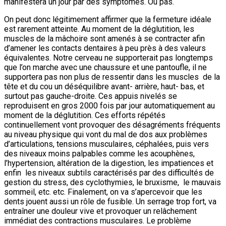
manifestera un jour par des symptômes. Ou pas.
On peut donc légitimement affirmer que la fermeture idéale
est rarement atteinte. Au moment de la déglutition, les
muscles de la mâchoire sont amenés à se contracter afin
d’amener les contacts dentaires à peu près à des valeurs
équivalentes. Notre cerveau ne supporterait pas longtemps
que l’on marche avec une chaussure et une pantoufle, il ne
supportera pas non plus de ressentir dans les muscles de la
tête et du cou un déséquilibre avant- arrière, haut- bas, et
surtout pas gauche-droite. Ces appuis nivelés se
reproduisent en gros 2000 fois par jour automatiquement au
moment de la déglutition. Ces efforts répétés
continuellement vont provoquer des désagréments fréquents
au niveau physique qui vont du mal de dos aux problèmes
d’articulations, tensions musculaires, céphalées, puis vers
des niveaux moins palpables comme les acouphènes,
l’hypertension, altération de la digestion, les impatiences et
enfin les niveaux subtils caractérisés par des difficultés de
gestion du stress, des cyclothymies, le bruxisme, le mauvais
sommeil, etc. etc. Finalement, on va s’apercevoir que les
dents jouent aussi un rôle de fusible. Un serrage trop fort, va
entraîner une douleur vive et provoquer un relâchement
immédiat des contractions musculaires. Le problème