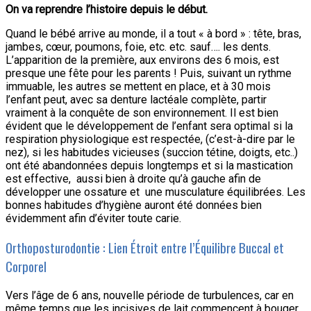
On va reprendre l’histoire depuis le début.
Quand le bébé arrive au monde, il a tout « à bord » : tête, bras,
jambes, cœur, poumons, foie, etc. etc. sauf…. les dents.
L’apparition de la première, aux environs des 6 mois, est
presque une fête pour les parents ! Puis, suivant un rythme
immuable, les autres se mettent en place, et à 30 mois
l’enfant peut, avec sa denture lactéale complète, partir
vraiment à la conquête de son environnement. Il est bien
évident que le développement de l’enfant sera optimal si la
respiration physiologique est respectée, (c’est-à-dire par le
nez), si les habitudes vicieuses (succion tétine, doigts, etc..)
ont été abandonnées depuis longtemps et si la mastication
est effective, aussi bien à droite qu’à gauche afin de
développer une ossature et une musculature équilibrées. Les
bonnes habitudes d’hygiène auront été données bien
évidemment afin d’éviter toute carie.
Orthoposturodontie : Lien Étroit entre l’Équilibre Buccal et
Corporel
Vers l’âge de 6 ans, nouvelle période de turbulences, car en
même temps que les incisives de lait commencent à bouger,