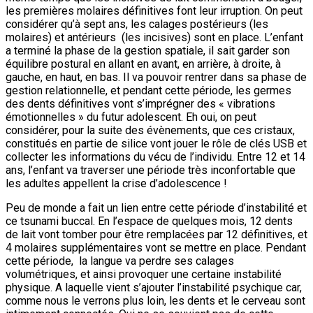
les premières molaires définitives font leur irruption. On peut
considérer qu’à sept ans, les calages postérieurs (les
molaires) et antérieurs (les incisives) sont en place. L’enfant
a terminé la phase de la gestion spatiale, il sait garder son
équilibre postural en allant en avant, en arrière, à droite, à
gauche, en haut, en bas. Il va pouvoir rentrer dans sa phase de
gestion relationnelle, et pendant cette période, les germes
des dents définitives vont s’imprégner des « vibrations
émotionnelles » du futur adolescent. Eh oui, on peut
considérer, pour la suite des évènements, que ces cristaux,
constitués en partie de silice vont jouer le rôle de clés USB et
collecter les informations du vécu de l’individu. Entre 12 et 14
ans, l’enfant va traverser une période très inconfortable que
les adultes appellent la crise d’adolescence !
Peu de monde a fait un lien entre cette période d’instabilité et
ce tsunami buccal. En l’espace de quelques mois, 12 dents
de lait vont tomber pour être remplacées par 12 définitives, et
4 molaires supplémentaires vont se mettre en place. Pendant
cette période, la langue va perdre ses calages
volumétriques, et ainsi provoquer une certaine instabilité
physique. A laquelle vient s’ajouter l’instabilité psychique car,
comme nous le verrons plus loin, les dents et le cerveau sont