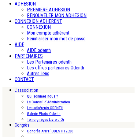
ADHESION
PREMIERE ADHÉSION
RENOUVELER MON ADHESION
CONNEXION ADHERENT
CONNEXION
Mon compte adhérent
Réinitialiser mon mot de passe
AIDE
AIDE odenth
PARTENAIRES
Les Partenaires odenth
Les offres partenaires Odenth
Autres liens
CONTACT
L’association
Qui sommes nous ?
Le Conseil d’Administration
Les adhérents ODENTH
Galerie Photo Odenth
Témoignages Livre d’Or
Congrès
Congrès ANPH’ODENTH 2026
—————————————————————————-