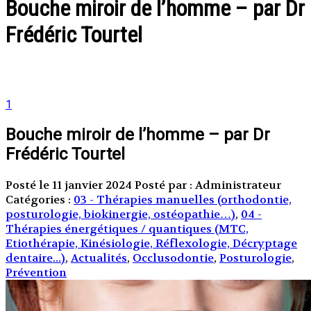
Bouche miroir de l’homme – par Dr
Frédéric Tourtel
1
Bouche miroir de l’homme – par Dr
Frédéric Tourtel
Posté le 11 janvier 2024
Posté par : Administrateur
Catégories :
03 - Thérapies manuelles (orthodontie,
posturologie, biokinergie, ostéopathie…)
,
04 -
Thérapies énergétiques / quantiques (MTC,
Etiothérapie, Kinésiologie, Réflexologie, Décryptage
dentaire...)
,
Actualités
,
Occlusodontie
,
Posturologie
,
Prévention