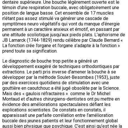
dentaire supérieure. Une bouche légèrement ouverte est le
témoin d’une respiration buccale, avec obligatoirement une
position de langue basse. Cet ensemble de 17 muscles
n’étant pas assez stimulé va générer une cascade de
symptômes neuro végétatifs qui vont du manque d’énergie
permanent à un caractère anxieux et émotif, en passant par
une attitude scoliotique jusqu’aux pieds plats. L’aphorisme de
JB Lamarck (1744-1829) rendu célèbre par Claude Bernard «
La fonction crée l’organe et l’organe s’adapte à la fonction »
prend toute sa signification.
Le diagnostic de bouche trop petite a généré un
développement exagéré de techniques orthodontiques par
extractions. Le parti pris inverse d’amener la bouche à se
développer par la méthode Soulet-Besombes (1953), juste
par des exercices quotidiens de stimulation avec une
gouttière en caoutchouc a été jugé obsolète par la Science.
Mais des « gaulois réfractaires » comme le Dr Michel
Montaud et d’autres chirurgiens-dentistes ont pu mettre en
évidence des améliorations spectaculaires défiant les
explications scientistes. De constats en constats, il
apparaissait une parfaite corrélation entre l’amélioration
buccale des jeunes patients et leur fonctionnement global
aussi bien physique que psychique. C’est ainsi qu’est née la