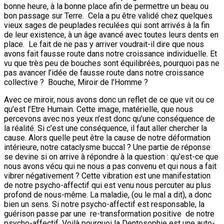
bonne heure, à la bonne place afin de permettre un beau ou
bon passage sur Terre. Cela a pu être validé chez quelques
vieux sages de peuplades reculées qui sont arrivés à la fin
de leur existence, à un âge avancé avec toutes leurs dents en
place. Le fait de ne pas y arriver voudrait-il dire que nous
avons fait fausse route dans notre croissance individuelle. Et
vu que très peu de bouches sont équilibrées, pourquoi pas ne
pas avancer l’idée de fausse route dans notre croissance
collective ? Bouche, Miroir de l’Homme ?
Avec ce miroir, nous avons donc un reflet de ce que vit ou ce
qu’est l’Etre Humain. Cette image, matérielle, que nous
percevons avec nos yeux n’est donc qu’une conséquence de
la réalité. Si c’est une conséquence, il faut aller chercher la
cause. Alors quelle peut être la cause de notre déformation
intérieure, notre cataclysme buccal ? Une partie de réponse
se devine si on arrive à répondre à la question : qu’est-ce que
nous avons vécu qui ne nous a pas convenu et qui nous a fait
vibrer négativement ? Cette vibration est une manifestation
de notre psycho-affectif qui est venu nous percuter au plus
profond de nous-même. La maladie, (ou le mal a dit), a donc
bien un sens. Si notre psycho-affectif est responsable, la
guérison passe par une re-transformation positive de notre
psycho-affectif. Voilà pourquoi la Dentosophie est une auto-