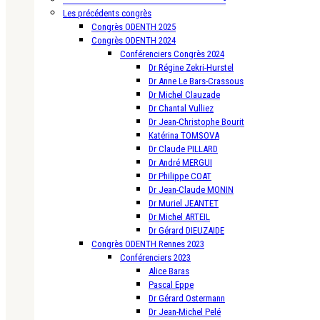
Les précédents congrès
Congrès ODENTH 2025
Congrès ODENTH 2024
Conférenciers Congrès 2024
Dr Régine Zekri-Hurstel
Dr Anne Le Bars-Crassous
Dr Michel Clauzade
Dr Chantal Vulliez
Dr Jean-Christophe Bourit
Katérina TOMSOVA
Dr Claude PILLARD
Dr André MERGUI
Dr Philippe COAT
Dr Jean-Claude MONIN
Dr Muriel JEANTET
Dr Michel ARTEIL
Dr Gérard DIEUZAIDE
Congrès ODENTH Rennes 2023
Conférenciers 2023
Alice Baras
Pascal Eppe
Dr Gérard Ostermann
Dr Jean-Michel Pelé