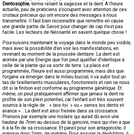
Dentosophie
, terme reliant la sagesse et la dent. A l’heure
actuelle, peu de praticiens s’occupent avec attention de ces
cristaux précieux qui ont encore des messages à nous
transmettre. Il faut bien reconnaitre que remettre en cause
une grande partie de Savoir pour changer de cap n’est pas
facile. Les lecteurs de Néosanté en savent quelque chose !
Poursuivons maintenant le voyage dans le monde peu visible,
mais avec la possibilité d’en voir les manifestations, en
revenant au moment de la poussée dentaire. La dent est
animée par une Energie que l’on peut qualifier d’identique à
celle de la plante qui va sortir de terre. La place est
programmée, l’heure est aussi programmée, mais dès que
l’organe va émerger dans le milieu buccal, il va subir tout un
tas de tiraillements musculaires, fonctionnels et rien ne nous
dit si la finition est conforme au programme génétique. Et
même, on peut pratiquement affirmer que jamais la dent ne
profite de son plein potentiel, car l’enfant est très souvent
soumis à la règle de : » tais-toi » ou « serres les dents et
avance »… La dent est ainsi freinée dans sa croissance.
Prenons par exemple une molaire qui aurait dû avoir une
hauteur de 7mm au-dessus de la gencive, mais qui n’en a que
6 à la fin de sa croissance. Et pareil pour son antagoniste; il
manque donc 2mm de matière. Pour assurer la déglutition, il