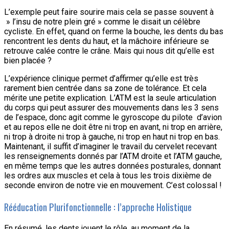
L’exemple peut faire sourire mais cela se passe souvent à
» l’insu de notre plein gré » comme le disait un célèbre
cycliste. En effet, quand on ferme la bouche, les dents du bas
rencontrent les dents du haut, et la mâchoire inférieure se
retrouve calée contre le crâne. Mais qui nous dit qu’elle est
bien placée ?
L’expérience clinique permet d’affirmer qu’elle est très
rarement bien centrée dans sa zone de tolérance. Et cela
mérite une petite explication. L’ATM est la seule articulation
du corps qui peut assurer des mouvements dans les 3 sens
de l’espace, donc agit comme le gyroscope du pilote d’avion
et au repos elle ne doit être ni trop en avant, ni trop en arrière,
ni trop à droite ni trop à gauche, ni trop en haut ni trop en bas.
Maintenant, il suffit d’imaginer le travail du cervelet recevant
les renseignements donnés par l’ATM droite et l’ATM gauche,
en même temps que les autres données posturales, donnant
les ordres aux muscles et cela à tous les trois dixième de
seconde environ de notre vie en mouvement. C’est colossal !
Rééducation Plurifonctionnelle : l’approche Holistique
En résumé, les dents jouent le rôle, au moment de la