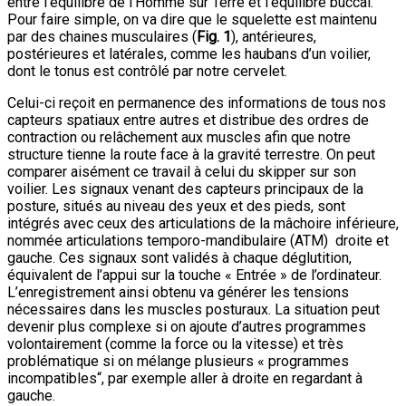
entre l’équilibre de l’Homme sur Terre et l’équilibre buccal.
Pour faire simple, on va dire que le squelette est maintenu
par des chaines musculaires (
Fig. 1
), antérieures,
postérieures et latérales, comme les haubans d’un voilier,
dont le tonus est contrôlé par notre cervelet.
Celui-ci reçoit en permanence des informations de tous nos
capteurs spatiaux entre autres et distribue des ordres de
contraction ou relâchement aux muscles afin que notre
structure tienne la route face à la gravité terrestre. On peut
comparer aisément ce travail à celui du skipper sur son
voilier. Les signaux venant des capteurs principaux de la
posture, situés au niveau des yeux et des pieds, sont
intégrés avec ceux des articulations de la mâchoire inférieure,
nommée articulations temporo-mandibulaire (ATM) droite et
gauche. Ces signaux sont validés à chaque déglutition,
équivalent de l’appui sur la touche « Entrée » de l’ordinateur.
L’enregistrement ainsi obtenu va générer les tensions
nécessaires dans les muscles posturaux. La situation peut
devenir plus complexe si on ajoute d’autres programmes
volontairement (comme la force ou la vitesse) et très
problématique si on mélange plusieurs « programmes
incompatibles“, par exemple aller à droite en regardant à
gauche.