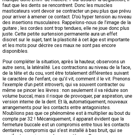
faut que les dents se rencontrent. Donc les muscles
masticateurs vont devoir se contracter un peu plus que prévu
pour arriver à amener ce contact. D’où hyper tension au niveau
des insertions musculaires. Rappelons-nous de l’image de la
guitare ; les cordes sont trop tendues, elle ne joue donc plus
juste. Cette petite surtension permanente aura un effet
discret sur le sujet, tant la plasticité à cet âge est importante
et les mots pour décrire ces maux ne sont pas encore
disponibles.
Pour compléter la situation, après la hauteur, observons un
autre sens, la latéralité. Les contractions au niveau de la face,
de la tête et du cou, vont être totalement différentes suivant
le caractère de l’enfant, ce qu’il vit, comment il le vit. Prenons
l’exemple d’un petit introverti, qui va souvent contracter ou
même se pincer les lèvres : non seulement il va réduire son
volume buccal, mais il risque de provoquer, par aspiration, une
version interne de la dent. Et là, automatiquement, nouveaux
arrangements pour les contacts entre antagonistes.
N’oublions pas que ce phénomène est à multiplier au bout du
compte par 32 ! Mécaniquement, il apparait évident que la
fermeture buccale est un compromis entre tous les contacts
dentaires, compromis qui s’est installé à bas bruit, qui se