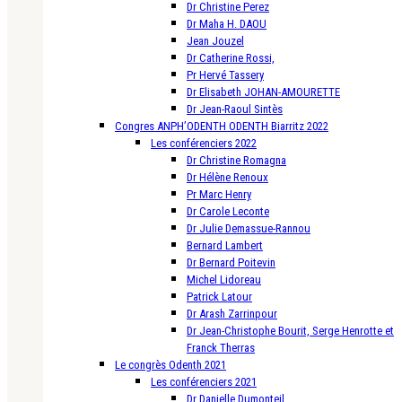
Dr Christine Perez
Dr Maha H. DAOU
Jean Jouzel
Dr Catherine Rossi,
Pr Hervé Tassery
Dr Elisabeth JOHAN-AMOURETTE
Dr Jean-Raoul Sintès
Congres ANPH’ODENTH ODENTH Biarritz 2022
Les conférenciers 2022
Dr Christine Romagna
Dr Hélène Renoux
Pr Marc Henry
Dr Carole Leconte
Dr Julie Demassue-Rannou
Bernard Lambert
Dr Bernard Poitevin
Michel Lidoreau
Patrick Latour
Dr Arash Zarrinpour
Dr Jean-Christophe Bourit, Serge Henrotte et
Franck Therras
Le congrès Odenth 2021
Les conférenciers 2021
Dr Danielle Dumonteil