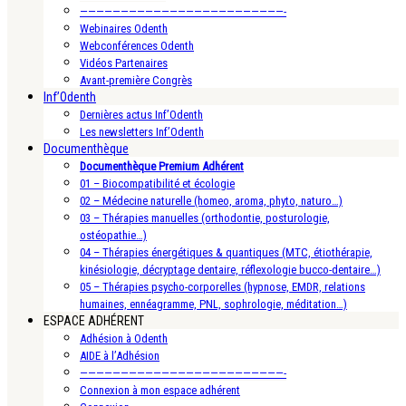
—————————————————————————-
Webinaires Odenth
Webconférences Odenth
Vidéos Partenaires
Avant-première Congrès
Inf’Odenth
Dernières actus Inf’Odenth
Les newsletters Inf’Odenth
Documenthèque
Documenthèque Premium Adhérent
01 – Biocompatibilité et écologie
02 – Médecine naturelle (homeo, aroma, phyto, naturo…)
03 – Thérapies manuelles (orthodontie, posturologie,
ostéopathie…)
04 – Thérapies énergétiques & quantiques (MTC, étiothérapie,
kinésiologie, décryptage dentaire, réflexologie bucco-dentaire…)
05 – Thérapies psycho-corporelles (hypnose, EMDR, relations
humaines, ennéagramme, PNL, sophrologie, méditation…)
ESPACE ADHÉRENT
Adhésion à Odenth
AIDE à l’Adhésion
—————————————————————————-
Connexion à mon espace adhérent