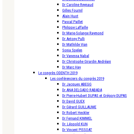
Dr Caroline Reynaud
Gilles Fournil
Alain Huot
Pascal Paillet
Philippe Laffaille
Dr Marie-Solange Raymond
Dr Antony Pulli
Dr Mathilde Vian
Sonia Spelen
Dr Vanessa Nabal
Dr Christophe Girardin Andréani
Dr Marc Hay
Le congrès ODENTH 2019
Les conférenciers du congrès 2019
Dr Jacques ABEGG
Dr ANA DELGADO RABADA
Dr Pierre-Hubert DUPAS et Grégory DUPAS
Dr David GUEX
Dr Gérard GUILLAUME
Dr Robert Heckler
Dr Fernand KIMMEL
Dr. Léopold KUN
Dr Vincent PISSOAT