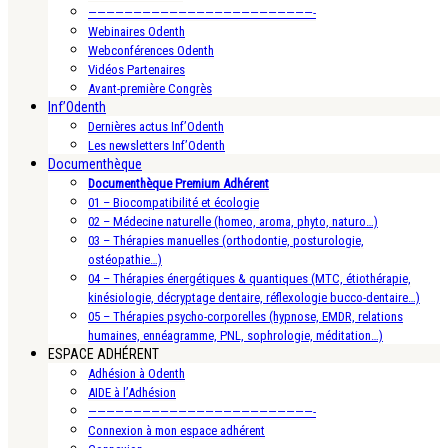
—————————————————————————-
Webinaires Odenth
Webconférences Odenth
Vidéos Partenaires
Avant-première Congrès
Inf’Odenth
Dernières actus Inf’Odenth
Les newsletters Inf’Odenth
Documenthèque
Documenthèque Premium Adhérent
01 – Biocompatibilité et écologie
02 – Médecine naturelle (homeo, aroma, phyto, naturo…)
03 – Thérapies manuelles (orthodontie, posturologie,
ostéopathie…)
04 – Thérapies énergétiques & quantiques (MTC, étiothérapie,
kinésiologie, décryptage dentaire, réflexologie bucco-dentaire…)
05 – Thérapies psycho-corporelles (hypnose, EMDR, relations
humaines, ennéagramme, PNL, sophrologie, méditation…)
ESPACE ADHÉRENT
Adhésion à Odenth
AIDE à l’Adhésion
—————————————————————————-
Connexion à mon espace adhérent