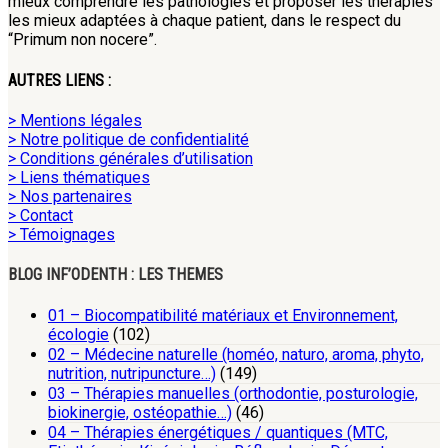
mieux comprendre les pathologies et proposer les thérapies
les mieux adaptées à chaque patient, dans le respect du
“Primum non nocere”.
AUTRES LIENS :
> Mentions légales
> Notre politique de confidentialité
> Conditions générales d’utilisation
> Liens thématiques
> Nos partenaires
> Contact
> Témoignages
BLOG INF’ODENTH : LES THEMES
01 – Biocompatibilité matériaux et Environnement,
écologie
(102)
02 – Médecine naturelle (homéo, naturo, aroma, phyto,
nutrition, nutripuncture…)
(149)
03 – Thérapies manuelles (orthodontie, posturologie,
biokinergie, ostéopathie…)
(46)
04 – Thérapies énergétiques / quantiques (MTC,