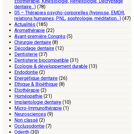
Etiothérapie, Kinésiologie, Réflexologie, Décryptage
dentaire…)
(78)
05 – Thérapies psycho-corporelles (hypnose, EMDR,
relations humaines, PNL, sophrologie, méditation…)
(47)
Actualités
(185)
Aromathérapie
(22)
Avant-première Congrès
(5)
Chirurgie dentaire
(8)
Décodage dentaire
(12)
Dentisterie
(37)
Dentisterie biocompatible
(31)
Ecologie & développement durable
(13)
Endodontie
(2)
Energétique dentaire
(26)
Ethique & Bioéthique
(8)
Etiothérapie
(2)
Homéopathie
(21)
Implantologie dentaire
(10)
Micro-Immunothérapie
(1)
Neurosciences
(9)
Non classé
(2)
Occlusodontie
(7)
Odenth
(30)