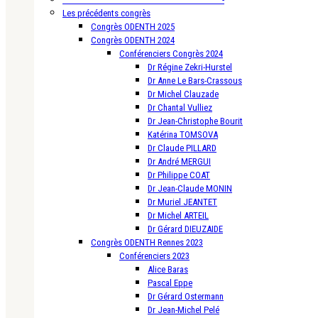
Les précédents congrès
Congrès ODENTH 2025
Congrès ODENTH 2024
Conférenciers Congrès 2024
Dr Régine Zekri-Hurstel
Dr Anne Le Bars-Crassous
Dr Michel Clauzade
Dr Chantal Vulliez
Dr Jean-Christophe Bourit
Katérina TOMSOVA
Dr Claude PILLARD
Dr André MERGUI
Dr Philippe COAT
Dr Jean-Claude MONIN
Dr Muriel JEANTET
Dr Michel ARTEIL
Dr Gérard DIEUZAIDE
Congrès ODENTH Rennes 2023
Conférenciers 2023
Alice Baras
Pascal Eppe
Dr Gérard Ostermann
Dr Jean-Michel Pelé