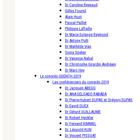
Dr Caroline Reynaud
Gilles Fournil
Alain Huot
Pascal Paillet
Philippe Laffaille
Dr Marie-Solange Raymond
Dr Antony Pulli
Dr Mathilde Vian
Sonia Spelen
Dr Vanessa Nabal
Dr Christophe Girardin Andréani
Dr Marc Hay
Le congrès ODENTH 2019
Les conférenciers du congrès 2019
Dr Jacques ABEGG
Dr ANA DELGADO RABADA
Dr Pierre-Hubert DUPAS et Grégory DUPAS
Dr David GUEX
Dr Gérard GUILLAUME
Dr Robert Heckler
Dr Fernand KIMMEL
Dr. Léopold KUN
Dr Vincent PISSOAT