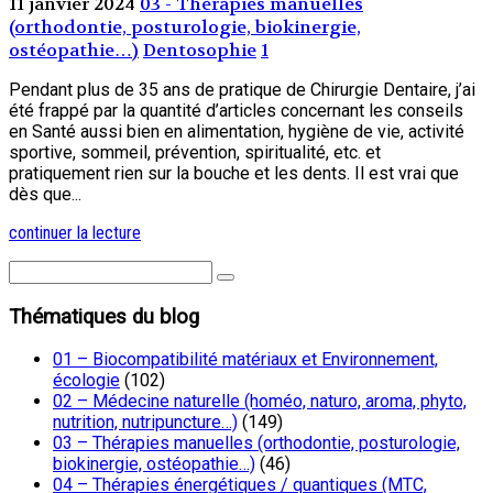
11 janvier 2024
03 - Thérapies manuelles
(orthodontie, posturologie, biokinergie,
ostéopathie…)
Dentosophie
1
Pendant plus de 35 ans de pratique de Chirurgie Dentaire, j’ai
été frappé par la quantité d’articles concernant les conseils
en Santé aussi bien en alimentation, hygiène de vie, activité
sportive, sommeil, prévention, spiritualité, etc. et
pratiquement rien sur la bouche et les dents. Il est vrai que
dès que...
continuer la lecture
Thématiques du blog
01 – Biocompatibilité matériaux et Environnement,
écologie
(102)
02 – Médecine naturelle (homéo, naturo, aroma, phyto,
nutrition, nutripuncture…)
(149)
03 – Thérapies manuelles (orthodontie, posturologie,
biokinergie, ostéopathie…)
(46)
04 – Thérapies énergétiques / quantiques (MTC,