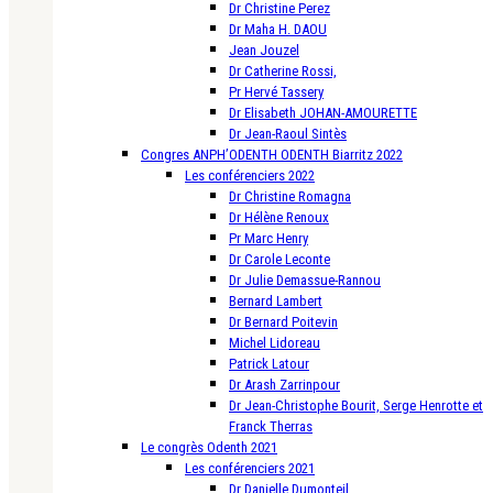
Dr Christine Perez
Dr Maha H. DAOU
Jean Jouzel
Dr Catherine Rossi,
Pr Hervé Tassery
Dr Elisabeth JOHAN-AMOURETTE
Dr Jean-Raoul Sintès
Congres ANPH’ODENTH ODENTH Biarritz 2022
Les conférenciers 2022
Dr Christine Romagna
Dr Hélène Renoux
Pr Marc Henry
Dr Carole Leconte
Dr Julie Demassue-Rannou
Bernard Lambert
Dr Bernard Poitevin
Michel Lidoreau
Patrick Latour
Dr Arash Zarrinpour
Dr Jean-Christophe Bourit, Serge Henrotte et
Franck Therras
Le congrès Odenth 2021
Les conférenciers 2021
Dr Danielle Dumonteil