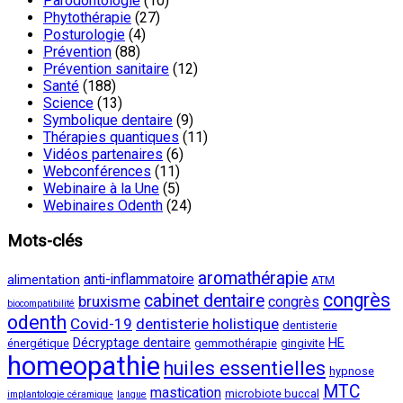
Parodontologie
(10)
Phytothérapie
(27)
Posturologie
(4)
Prévention
(88)
Prévention sanitaire
(12)
Santé
(188)
Science
(13)
Symbolique dentaire
(9)
Thérapies quantiques
(11)
Vidéos partenaires
(6)
Webconférences
(11)
Webinaire à la Une
(5)
Webinaires Odenth
(24)
Mots-clés
aromathérapie
anti-inflammatoire
alimentation
ATM
congrès
cabinet dentaire
bruxisme
congrès
biocompatibilité
odenth
Covid-19
dentisterie holistique
dentisterie
Décryptage dentaire
HE
énergétique
gemmothérapie
gingivite
homeopathie
huiles essentielles
hypnose
MTC
mastication
microbiote buccal
implantologie céramique
langue