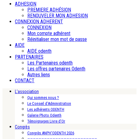
ADHESION
PREMIERE ADHÉSION
RENOUVELER MON ADHESION
CONNEXION ADHERENT
CONNEXION
Mon compte adhérent
Réinitialiser mon mot de passe
AIDE
AIDE odenth
PARTENAIRES
Les Partenaires odenth
Les offres partenaires Odenth
Autres liens
CONTACT
L’association
Qui sommes nous ?
Le Conseil d’Administration
Les adhérents ODENTH
Galerie Photo Odenth
Témoignages Livre d’Or
Congrès
Congrès ANPH’ODENTH 2026
—————————————————————————-