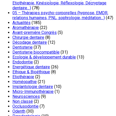
Etiothérapie, Kinésiologie, Réflexologie, Décryptage
dentaire…)
(78)
05 – Thérapies psycho-corporelles (hypnose, EMDR,
relations humaines, PNL, sophrologie, méditation…)
(47)
Actualités
(185)
Aromathérapie
(22)
Avant-première Congrès
(5)
Chirurgie dentaire
(8)
Décodage dentaire
(12)
Dentisterie
(37)
Dentisterie biocompatible
(31)
Ecologie & développement durable
(13)
Endodontie
(2)
Energétique dentaire
(26)
Ethique & Bioéthique
(8)
Etiothérapie
(2)
Homéopathie
(21)
Implantologie dentaire
(10)
Micro-Immunothérapie
(1)
Neurosciences
(9)
Non classé
(2)
Occlusodontie
(7)
Odenth
(30)