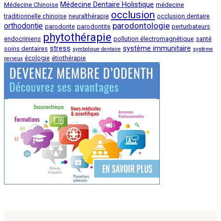
Médecine Dentaire Holistique
Médecine Chinoise
médecine
occlusion
traditionnelle chinoise
neuralthérapie
occlusion dentaire
parodontologie
orthodontie
parodonte
parodontite
perturbateurs
phytothérapie
endocriniens
pollution électromagnétique
santé
stress
système immunitaire
soins dentaires
symbolique dentaire
système
écologie
étiothérapie
nerveux