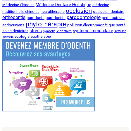
Médecine Dentaire Holistique
Médecine Chinoise
médecine
occlusion
traditionnelle chinoise
neuralthérapie
occlusion dentaire
parodontologie
orthodontie
parodonte
parodontite
perturbateurs
phytothérapie
endocriniens
pollution électromagnétique
santé
stress
système immunitaire
soins dentaires
symbolique dentaire
système
écologie
étiothérapie
nerveux