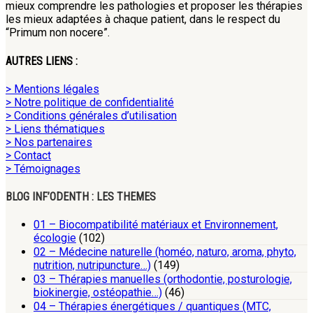
mieux comprendre les pathologies et proposer les thérapies
les mieux adaptées à chaque patient, dans le respect du
“Primum non nocere”.
AUTRES LIENS :
> Mentions légales
> Notre politique de confidentialité
> Conditions générales d’utilisation
> Liens thématiques
> Nos partenaires
> Contact
> Témoignages
BLOG INF’ODENTH : LES THEMES
01 – Biocompatibilité matériaux et Environnement,
écologie
(102)
02 – Médecine naturelle (homéo, naturo, aroma, phyto,
nutrition, nutripuncture…)
(149)
03 – Thérapies manuelles (orthodontie, posturologie,
biokinergie, ostéopathie…)
(46)
04 – Thérapies énergétiques / quantiques (MTC,