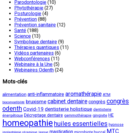
Parodontologie
(10)
Phytothérapie
(27)
Posturologie
(4)
Prévention
(88)
Prévention sanitaire
(12)
Santé
(188)
Science
(13)
Symbolique dentaire
(9)
Thérapies quantiques
(11)
Vidéos partenaires
(6)
Webconférences
(11)
Webinaire à la Une
(5)
Webinaires Odenth
(24)
Mots-clés
aromathérapie
anti-inflammatoire
alimentation
ATM
congrès
cabinet dentaire
bruxisme
congrès
biocompatibilité
odenth
Covid-19
dentisterie holistique
dentisterie
Décryptage dentaire
HE
énergétique
gemmothérapie
gingivite
homeopathie
huiles essentielles
hypnose
MTC
mastication
microbiote buccal
implantologie céramique
langue