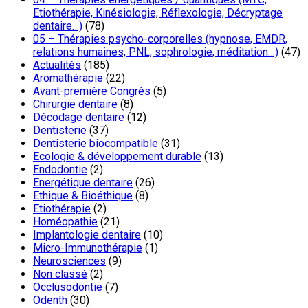
Etiothérapie, Kinésiologie, Réflexologie, Décryptage
dentaire…)
(78)
05 – Thérapies psycho-corporelles (hypnose, EMDR,
relations humaines, PNL, sophrologie, méditation…)
(47)
Actualités
(185)
Aromathérapie
(22)
Avant-première Congrès
(5)
Chirurgie dentaire
(8)
Décodage dentaire
(12)
Dentisterie
(37)
Dentisterie biocompatible
(31)
Ecologie & développement durable
(13)
Endodontie
(2)
Energétique dentaire
(26)
Ethique & Bioéthique
(8)
Etiothérapie
(2)
Homéopathie
(21)
Implantologie dentaire
(10)
Micro-Immunothérapie
(1)
Neurosciences
(9)
Non classé
(2)
Occlusodontie
(7)
Odenth
(30)