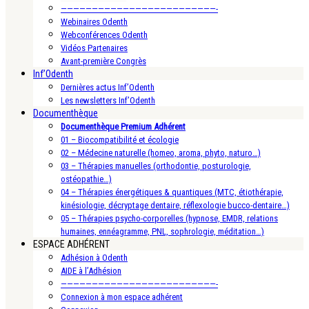
—————————————————————————-
Webinaires Odenth
Webconférences Odenth
Vidéos Partenaires
Avant-première Congrès
Inf’Odenth
Dernières actus Inf’Odenth
Les newsletters Inf’Odenth
Documenthèque
Documenthèque Premium Adhérent
01 – Biocompatibilité et écologie
02 – Médecine naturelle (homeo, aroma, phyto, naturo…)
03 – Thérapies manuelles (orthodontie, posturologie,
ostéopathie…)
04 – Thérapies énergétiques & quantiques (MTC, étiothérapie,
kinésiologie, décryptage dentaire, réflexologie bucco-dentaire…)
05 – Thérapies psycho-corporelles (hypnose, EMDR, relations
humaines, ennéagramme, PNL, sophrologie, méditation…)
ESPACE ADHÉRENT
Adhésion à Odenth
AIDE à l’Adhésion
—————————————————————————-
Connexion à mon espace adhérent