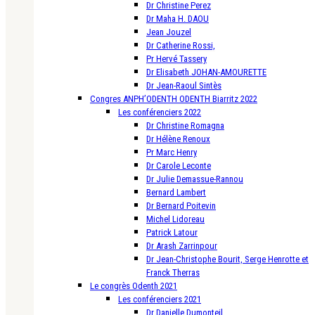
Dr Christine Perez
Dr Maha H. DAOU
Jean Jouzel
Dr Catherine Rossi,
Pr Hervé Tassery
Dr Elisabeth JOHAN-AMOURETTE
Dr Jean-Raoul Sintès
Congres ANPH’ODENTH ODENTH Biarritz 2022
Les conférenciers 2022
Dr Christine Romagna
Dr Hélène Renoux
Pr Marc Henry
Dr Carole Leconte
Dr Julie Demassue-Rannou
Bernard Lambert
Dr Bernard Poitevin
Michel Lidoreau
Patrick Latour
Dr Arash Zarrinpour
Dr Jean-Christophe Bourit, Serge Henrotte et
Franck Therras
Le congrès Odenth 2021
Les conférenciers 2021
Dr Danielle Dumonteil