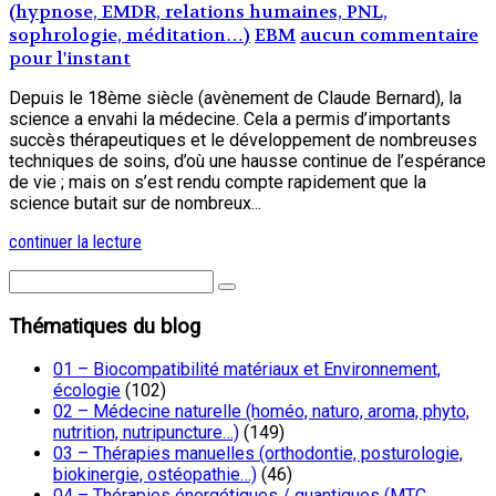
(hypnose, EMDR, relations humaines, PNL,
sophrologie, méditation…)
EBM
aucun commentaire
pour l'instant
Depuis le 18ème siècle (avènement de Claude Bernard), la
science a envahi la médecine. Cela a permis d’importants
succès thérapeutiques et le développement de nombreuses
techniques de soins, d’où une hausse continue de l’espérance
de vie ; mais on s’est rendu compte rapidement que la
science butait sur de nombreux...
continuer la lecture
Thématiques du blog
01 – Biocompatibilité matériaux et Environnement,
écologie
(102)
02 – Médecine naturelle (homéo, naturo, aroma, phyto,
nutrition, nutripuncture…)
(149)
03 – Thérapies manuelles (orthodontie, posturologie,
biokinergie, ostéopathie…)
(46)
04 – Thérapies énergétiques / quantiques (MTC,