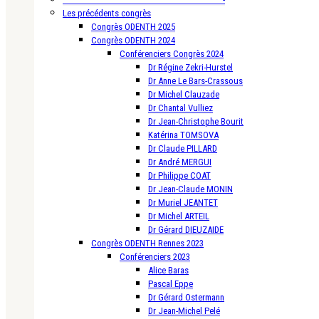
Les précédents congrès
Congrès ODENTH 2025
Congrès ODENTH 2024
Conférenciers Congrès 2024
Dr Régine Zekri-Hurstel
Dr Anne Le Bars-Crassous
Dr Michel Clauzade
Dr Chantal Vulliez
Dr Jean-Christophe Bourit
Katérina TOMSOVA
Dr Claude PILLARD
Dr André MERGUI
Dr Philippe COAT
Dr Jean-Claude MONIN
Dr Muriel JEANTET
Dr Michel ARTEIL
Dr Gérard DIEUZAIDE
Congrès ODENTH Rennes 2023
Conférenciers 2023
Alice Baras
Pascal Eppe
Dr Gérard Ostermann
Dr Jean-Michel Pelé