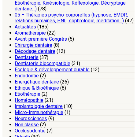
Etiothérapie, Kinésiologie, Réflexologie, Décryptage
dentaire…)
(78)
05 – Thérapies psycho-corporelles (hypnose, EMDR,
relations humaines, PNL, sophrologie, méditation…)
(47)
Actualités
(185)
Aromathérapie
(22)
Avant-première Congrès
(5)
Chirurgie dentaire
(8)
Décodage dentaire
(12)
Dentisterie
(37)
Dentisterie biocompatible
(31)
Ecologie & développement durable
(13)
Endodontie
(2)
Energétique dentaire
(26)
Ethique & Bioéthique
(8)
Etiothérapie
(2)
Homéopathie
(21)
Implantologie dentaire
(10)
Micro-Immunothérapie
(1)
Neurosciences
(9)
Non classé
(2)
Occlusodontie
(7)
Odenth
(30)