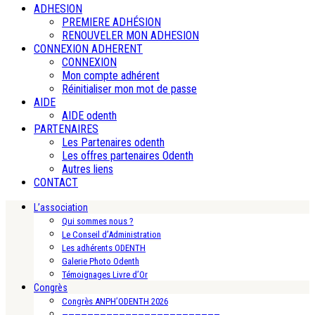
ADHESION
PREMIERE ADHÉSION
RENOUVELER MON ADHESION
CONNEXION ADHERENT
CONNEXION
Mon compte adhérent
Réinitialiser mon mot de passe
AIDE
AIDE odenth
PARTENAIRES
Les Partenaires odenth
Les offres partenaires Odenth
Autres liens
CONTACT
L’association
Qui sommes nous ?
Le Conseil d’Administration
Les adhérents ODENTH
Galerie Photo Odenth
Témoignages Livre d’Or
Congrès
Congrès ANPH’ODENTH 2026
—————————————————————————-