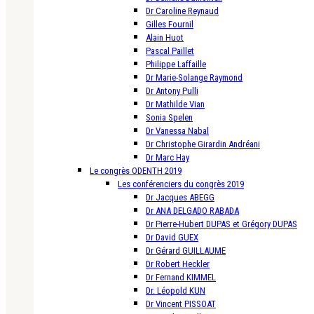
Dr Caroline Reynaud
Gilles Fournil
Alain Huot
Pascal Paillet
Philippe Laffaille
Dr Marie-Solange Raymond
Dr Antony Pulli
Dr Mathilde Vian
Sonia Spelen
Dr Vanessa Nabal
Dr Christophe Girardin Andréani
Dr Marc Hay
Le congrès ODENTH 2019
Les conférenciers du congrès 2019
Dr Jacques ABEGG
Dr ANA DELGADO RABADA
Dr Pierre-Hubert DUPAS et Grégory DUPAS
Dr David GUEX
Dr Gérard GUILLAUME
Dr Robert Heckler
Dr Fernand KIMMEL
Dr. Léopold KUN
Dr Vincent PISSOAT