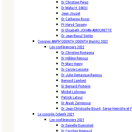
Dr Christine Perez
Dr Maha H. DAOU
Jean Jouzel
Dr Catherine Rossi,
Pr Hervé Tassery
Dr Elisabeth JOHAN-AMOURETTE
Dr Jean-Raoul Sintès
Congres ANPH’ODENTH ODENTH Biarritz 2022
Les conférenciers 2022
Dr Christine Romagna
Dr Hélène Renoux
Pr Marc Henry
Dr Carole Leconte
Dr Julie Demassue-Rannou
Bernard Lambert
Dr Bernard Poitevin
Michel Lidoreau
Patrick Latour
Dr Arash Zarrinpour
Dr Jean-Christophe Bourit, Serge Henrotte et 
Le congrès Odenth 2021
Les conférenciers 2021
Dr Danielle Dumonteil
Dr Caroline Reynaud