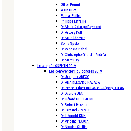
Gilles Fournil
Alain Huot
Pascal Paillet
Philippe Laffaille
Dr Marie-Solange Raymond
Dr Antony Pulli
Dr Mathilde Vian
Sonia Spelen
Dr Vanessa Nabal
Dr Christophe Girardin Andréani
Dr Marc Hay
Le congrès ODENTH 2019
Les conférenciers du congrès 2019
Dr Jacques ABEGG
Dr ANA DELGADO RABADA
Dr Pierre-Hubert DUPAS et Grégory DUPAS
Dr David GUEX
Dr Gérard GUILLAUME
Dr Robert Heckler
Dr Fernand KIMMEL
Dr. Léopold KUN
Dr Vincent PISSOAT
Dr Nicolas Stelling