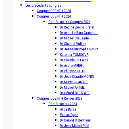
Les précédents congrès
Congrès ODENTH 2025
Congrès ODENTH 2024
Conférenciers Congrès 2024
Dr Régine Zekri-Hurstel
Dr Anne Le Bars-Crassous
Dr Michel Clauzade
Dr Chantal Vulliez
Dr Jean-Christophe Bourit
Katérina TOMSOVA
Dr Claude PILLARD
Dr André MERGUI
Dr Philippe COAT
Dr Jean-Claude MONIN
Dr Muriel JEANTET
Dr Michel ARTEIL
Dr Gérard DIEUZAIDE
Congrès ODENTH Rennes 2023
Conférenciers 2023
Alice Baras
Pascal Eppe
Dr Gérard Ostermann
Dr Jean-Michel Pelé