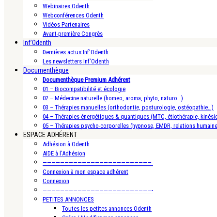
Webinaires Odenth
Webconférences Odenth
Vidéos Partenaires
Avant-première Congrès
Inf’Odenth
Dernières actus Inf’Odenth
Les newsletters Inf’Odenth
Documenthèque
Documenthèque Premium Adhérent
01 – Biocompatibilité et écologie
02 – Médecine naturelle (homeo, aroma, phyto, naturo…)
03 – Thérapies manuelles (orthodontie, posturologie, ostéopathie…)
04 – Thérapies énergétiques & quantiques (MTC, étiothérapie, kinésio
05 – Thérapies psycho-corporelles (hypnose, EMDR, relations humain
ESPACE ADHÉRENT
Adhésion à Odenth
AIDE à l’Adhésion
—————————————————————————-
Connexion à mon espace adhérent
Connexion
—————————————————————————-
PETITES ANNONCES
Toutes les petites annonces Odenth