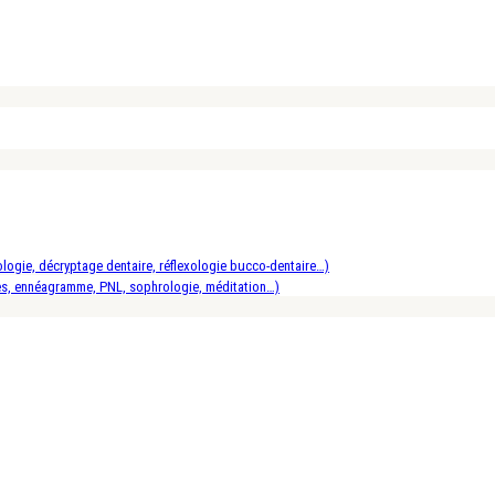
logie, décryptage dentaire, réflexologie bucco-dentaire…)
es, ennéagramme, PNL, sophrologie, méditation…)