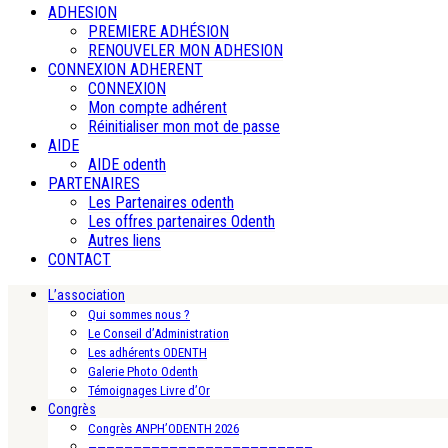
ADHESION
PREMIERE ADHÉSION
RENOUVELER MON ADHESION
CONNEXION ADHERENT
CONNEXION
Mon compte adhérent
Réinitialiser mon mot de passe
AIDE
AIDE odenth
PARTENAIRES
Les Partenaires odenth
Les offres partenaires Odenth
Autres liens
CONTACT
L’association
Qui sommes nous ?
Le Conseil d’Administration
Les adhérents ODENTH
Galerie Photo Odenth
Témoignages Livre d’Or
Congrès
Congrès ANPH’ODENTH 2026
—————————————————————————-