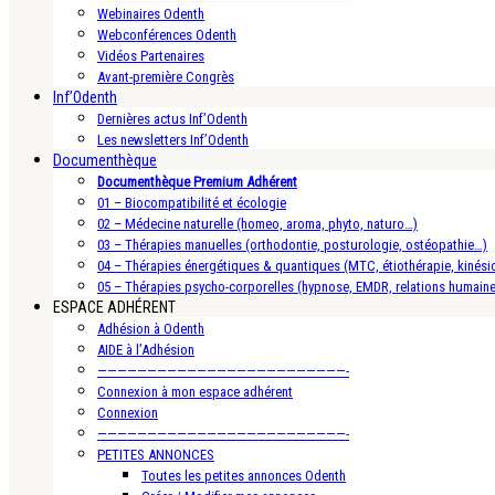
Webinaires Odenth
Webconférences Odenth
Vidéos Partenaires
Avant-première Congrès
Inf’Odenth
Dernières actus Inf’Odenth
Les newsletters Inf’Odenth
Documenthèque
Documenthèque Premium Adhérent
01 – Biocompatibilité et écologie
02 – Médecine naturelle (homeo, aroma, phyto, naturo…)
03 – Thérapies manuelles (orthodontie, posturologie, ostéopathie…)
04 – Thérapies énergétiques & quantiques (MTC, étiothérapie, kinésio
05 – Thérapies psycho-corporelles (hypnose, EMDR, relations humain
ESPACE ADHÉRENT
Adhésion à Odenth
AIDE à l’Adhésion
—————————————————————————-
Connexion à mon espace adhérent
Connexion
—————————————————————————-
PETITES ANNONCES
Toutes les petites annonces Odenth