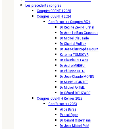
Les précédents congrès
Congrès ODENTH 2025
Congrès ODENTH 2024
Conférenciers Congrès 2024
Dr Régine Zekri-Hurstel
Dr Anne Le Bars-Crassous
Dr Michel Clauzade
Dr Chantal Vulliez
Dr Jean-Christophe Bourit
Katérina TOMSOVA
Dr Claude PILLARD
Dr André MERGUI
Dr Philippe COAT
Dr Jean-Claude MONIN
Dr Muriel JEANTET
Dr Michel ARTEIL
Dr Gérard DIEUZAIDE
Congrès ODENTH Rennes 2023
Conférenciers 2023
Alice Baras
Pascal Eppe
Dr Gérard Ostermann
Dr Jean-Michel Pelé