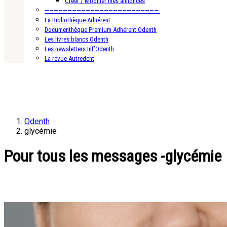
Créer / Modifier mes annonces
—————————————————————————-
La Bibliothèque Adhérent
Documenthèque Premium Adhérent Odenth
Les livres blancs Odenth
Les newsletters Inf’Odenth
La revue Autredent
Odenth
glycémie
Pour tous les messages -glycémie