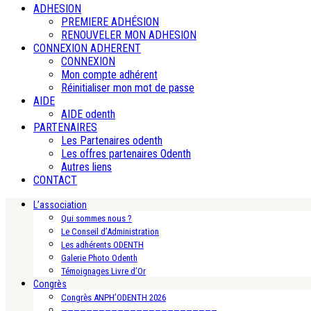
ADHESION
PREMIERE ADHÉSION
RENOUVELER MON ADHESION
CONNEXION ADHERENT
CONNEXION
Mon compte adhérent
Réinitialiser mon mot de passe
AIDE
AIDE odenth
PARTENAIRES
Les Partenaires odenth
Les offres partenaires Odenth
Autres liens
CONTACT
L’association
Qui sommes nous ?
Le Conseil d’Administration
Les adhérents ODENTH
Galerie Photo Odenth
Témoignages Livre d’Or
Congrès
Congrès ANPH’ODENTH 2026
—————————————————————————-