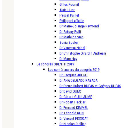
Gilles Fournil
Alain Huot
Pascal Paillet
Philippe Laffaille
Dr Marie-Solange Raymond
Dr Antony Pulli
Dr Mathilde Vian
Sonia Spelen
Dr Vanessa Nabal
Dr Christophe Girardin Andréani
Dr Marc Hay
Le congrès ODENTH 2019
Les conférenciers du congrès 2019
Dr Jacques ABEGG
Dr ANA DELGADO RABADA
Dr Pierre-Hubert DUPAS et Grégory DUPAS
Dr David GUEX
Dr Gérard GUILLAUME
Dr Robert Heckler
Dr Fernand KIMMEL
Dr. Léopold KUN
Dr Vincent PISSOAT
Dr Nicolas Stelling