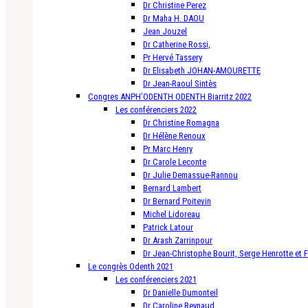
Dr Christine Perez
Dr Maha H. DAOU
Jean Jouzel
Dr Catherine Rossi,
Pr Hervé Tassery
Dr Elisabeth JOHAN-AMOURETTE
Dr Jean-Raoul Sintès
Congres ANPH’ODENTH ODENTH Biarritz 2022
Les conférenciers 2022
Dr Christine Romagna
Dr Hélène Renoux
Pr Marc Henry
Dr Carole Leconte
Dr Julie Demassue-Rannou
Bernard Lambert
Dr Bernard Poitevin
Michel Lidoreau
Patrick Latour
Dr Arash Zarrinpour
Dr Jean-Christophe Bourit, Serge Henrotte et 
Le congrès Odenth 2021
Les conférenciers 2021
Dr Danielle Dumonteil
Dr Caroline Reynaud