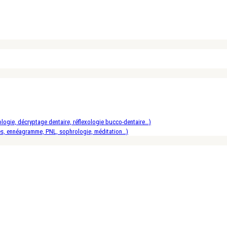
logie, décryptage dentaire, réflexologie bucco-dentaire…)
es, ennéagramme, PNL, sophrologie, méditation…)