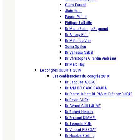
Gilles Fournil
Alain Huot
Pascal Paillet
Philippe Laffaille
Dr Marie-Solange Raymond
Dr Antony Pulli
Dr Mathilde Vian
Sonia Spelen
Dr Vanessa Nabal
Dr Christophe Girardin Andréani
Dr Marc Hay
Le congrès ODENTH 2019
Les conférenciers du congrès 2019
Dr Jacques ABEGG
Dr ANA DELGADO RABADA
Dr Pierre-Hubert DUPAS et Grégory DUPAS
Dr David GUEX
Dr Gérard GUILLAUME
Dr Robert Heckler
Dr Fernand KIMMEL
Dr. Léopold KUN
Dr Vincent PISSOAT
Dr Nicolas Stelling