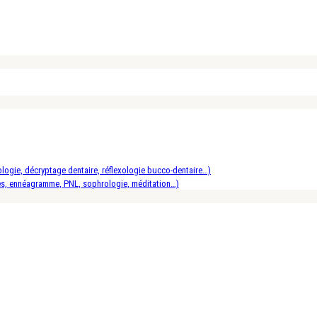
logie, décryptage dentaire, réflexologie bucco-dentaire…)
es, ennéagramme, PNL, sophrologie, méditation…)