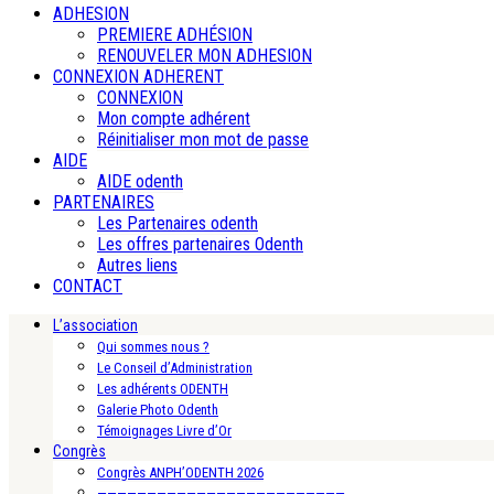
ADHESION
PREMIERE ADHÉSION
RENOUVELER MON ADHESION
CONNEXION ADHERENT
CONNEXION
Mon compte adhérent
Réinitialiser mon mot de passe
AIDE
AIDE odenth
PARTENAIRES
Les Partenaires odenth
Les offres partenaires Odenth
Autres liens
CONTACT
L’association
Qui sommes nous ?
Le Conseil d’Administration
Les adhérents ODENTH
Galerie Photo Odenth
Témoignages Livre d’Or
Congrès
Congrès ANPH’ODENTH 2026
—————————————————————————-