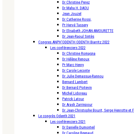
Dr Christine Perez
Dr Maha H. DAOU
Jean Jouzel
Dr Catherine Rossi,
Pr Hervé Tassery
Dr Elisabeth JOHAN-AMOURETTE
Dr Jean-Raoul Sintès
Congres ANPH’ODENTH ODENTH Biarritz 2022
Les conférenciers 2022
Dr Christine Romagna
Dr Hélène Renoux
Pr Marc Henry
Dr Carole Leconte
Dr Julie Demassue-Rannou
Bernard Lambert
Dr Bernard Poitevin
Michel Lidoreau
Patrick Latour
Dr Arash Zarrinpour
Dr Jean-Christophe Bourit, Serge Henrotte et 
Le congrès Odenth 2021
Les conférenciers 2021
Dr Danielle Dumonteil
Dr Caroline Reynaud