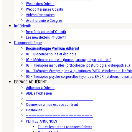
Webinaires Odenth
Webconférences Odenth
Vidéos Partenaires
Avant-première Congrès
Inf’Odenth
Dernières actus Inf’Odenth
Les newsletters Inf’Odenth
Documenthèque
Documenthèque Premium Adhérent
01 – Biocompatibilité et écologie
02 – Médecine naturelle (homeo, aroma, phyto, naturo…)
03 – Thérapies manuelles (orthodontie, posturologie, ostéopathie…)
04 – Thérapies énergétiques & quantiques (MTC, étiothérapie, kinésio
05 – Thérapies psycho-corporelles (hypnose, EMDR, relations humain
ESPACE ADHÉRENT
Adhésion à Odenth
AIDE à l’Adhésion
—————————————————————————-
Connexion à mon espace adhérent
Connexion
—————————————————————————-
PETITES ANNONCES
Toutes les petites annonces Odenth