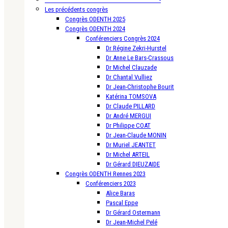
Les précédents congrès
Congrès ODENTH 2025
Congrès ODENTH 2024
Conférenciers Congrès 2024
Dr Régine Zekri-Hurstel
Dr Anne Le Bars-Crassous
Dr Michel Clauzade
Dr Chantal Vulliez
Dr Jean-Christophe Bourit
Katérina TOMSOVA
Dr Claude PILLARD
Dr André MERGUI
Dr Philippe COAT
Dr Jean-Claude MONIN
Dr Muriel JEANTET
Dr Michel ARTEIL
Dr Gérard DIEUZAIDE
Congrès ODENTH Rennes 2023
Conférenciers 2023
Alice Baras
Pascal Eppe
Dr Gérard Ostermann
Dr Jean-Michel Pelé