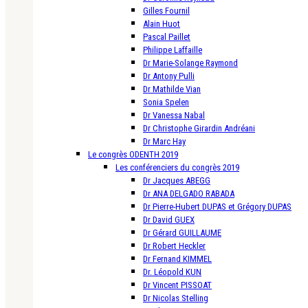
Gilles Fournil
Alain Huot
Pascal Paillet
Philippe Laffaille
Dr Marie-Solange Raymond
Dr Antony Pulli
Dr Mathilde Vian
Sonia Spelen
Dr Vanessa Nabal
Dr Christophe Girardin Andréani
Dr Marc Hay
Le congrès ODENTH 2019
Les conférenciers du congrès 2019
Dr Jacques ABEGG
Dr ANA DELGADO RABADA
Dr Pierre-Hubert DUPAS et Grégory DUPAS
Dr David GUEX
Dr Gérard GUILLAUME
Dr Robert Heckler
Dr Fernand KIMMEL
Dr. Léopold KUN
Dr Vincent PISSOAT
Dr Nicolas Stelling