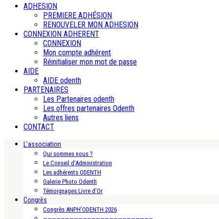
ADHESION
PREMIERE ADHÉSION
RENOUVELER MON ADHESION
CONNEXION ADHERENT
CONNEXION
Mon compte adhérent
Réinitialiser mon mot de passe
AIDE
AIDE odenth
PARTENAIRES
Les Partenaires odenth
Les offres partenaires Odenth
Autres liens
CONTACT
L’association
Qui sommes nous ?
Le Conseil d’Administration
Les adhérents ODENTH
Galerie Photo Odenth
Témoignages Livre d’Or
Congrès
Congrès ANPH’ODENTH 2026
—————————————————————————-