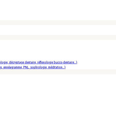
logie, décryptage dentaire, réflexologie bucco-dentaire…)
es, ennéagramme, PNL, sophrologie, méditation…)