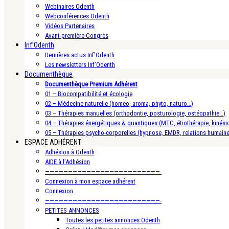
Webinaires Odenth
Webconférences Odenth
Vidéos Partenaires
Avant-première Congrès
Inf’Odenth
Dernières actus Inf’Odenth
Les newsletters Inf’Odenth
Documenthèque
Documenthèque Premium Adhérent
01 – Biocompatibilité et écologie
02 – Médecine naturelle (homeo, aroma, phyto, naturo…)
03 – Thérapies manuelles (orthodontie, posturologie, ostéopathie…)
04 – Thérapies énergétiques & quantiques (MTC, étiothérapie, kinésio
05 – Thérapies psycho-corporelles (hypnose, EMDR, relations humain
ESPACE ADHÉRENT
Adhésion à Odenth
AIDE à l’Adhésion
—————————————————————————-
Connexion à mon espace adhérent
Connexion
—————————————————————————-
PETITES ANNONCES
Toutes les petites annonces Odenth