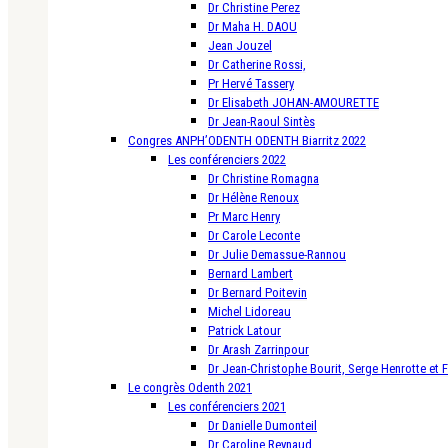
Dr Christine Perez
Dr Maha H. DAOU
Jean Jouzel
Dr Catherine Rossi,
Pr Hervé Tassery
Dr Elisabeth JOHAN-AMOURETTE
Dr Jean-Raoul Sintès
Congres ANPH’ODENTH ODENTH Biarritz 2022
Les conférenciers 2022
Dr Christine Romagna
Dr Hélène Renoux
Pr Marc Henry
Dr Carole Leconte
Dr Julie Demassue-Rannou
Bernard Lambert
Dr Bernard Poitevin
Michel Lidoreau
Patrick Latour
Dr Arash Zarrinpour
Dr Jean-Christophe Bourit, Serge Henrotte et 
Le congrès Odenth 2021
Les conférenciers 2021
Dr Danielle Dumonteil
Dr Caroline Reynaud