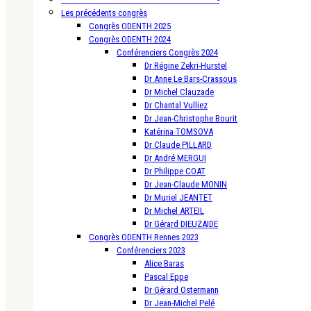
Les précédents congrès
Congrès ODENTH 2025
Congrès ODENTH 2024
Conférenciers Congrès 2024
Dr Régine Zekri-Hurstel
Dr Anne Le Bars-Crassous
Dr Michel Clauzade
Dr Chantal Vulliez
Dr Jean-Christophe Bourit
Katérina TOMSOVA
Dr Claude PILLARD
Dr André MERGUI
Dr Philippe COAT
Dr Jean-Claude MONIN
Dr Muriel JEANTET
Dr Michel ARTEIL
Dr Gérard DIEUZAIDE
Congrès ODENTH Rennes 2023
Conférenciers 2023
Alice Baras
Pascal Eppe
Dr Gérard Ostermann
Dr Jean-Michel Pelé