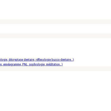
logie, décryptage dentaire, réflexologie bucco-dentaire…)
es, ennéagramme, PNL, sophrologie, méditation…)