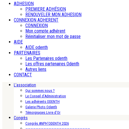
ADHESION
PREMIERE ADHÉSION
RENOUVELER MON ADHESION
CONNEXION ADHERENT
CONNEXION
Mon compte adhérent
Réinitialiser mon mot de passe
AIDE
AIDE odenth
PARTENAIRES
Les Partenaires odenth
Les offres partenaires Odenth
Autres liens
CONTACT
L’association
Qui sommes nous ?
Le Conseil d’Administration
Les adhérents ODENTH
Galerie Photo Odenth
Témoignages Livre d’Or
Congrès
Congrès ANPH’ODENTH 2026
—————————————————————————-