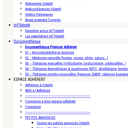
Webinaires Odenth
Webconférences Odenth
Vidéos Partenaires
Avant-première Congrès
Inf’Odenth
Dernières actus Inf’Odenth
Les newsletters Inf’Odenth
Documenthèque
Documenthèque Premium Adhérent
01 – Biocompatibilité et écologie
02 – Médecine naturelle (homeo, aroma, phyto, naturo…)
03 – Thérapies manuelles (orthodontie, posturologie, ostéopathie…)
04 – Thérapies énergétiques & quantiques (MTC, étiothérapie, kinésio
05 – Thérapies psycho-corporelles (hypnose, EMDR, relations humain
ESPACE ADHÉRENT
Adhésion à Odenth
AIDE à l’Adhésion
—————————————————————————-
Connexion à mon espace adhérent
Connexion
—————————————————————————-
PETITES ANNONCES
Toutes les petites annonces Odenth