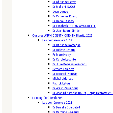
Dr Christine Perez
Dr Maha H. DAOU
Jean Jouzel
Dr Catherine Rossi,
Pr Hervé Tassery
Dr Elisabeth JOHAN-AMOURETTE
Dr Jean-Raoul Sintès
Congres ANPH’ODENTH ODENTH Biarritz 2022
Les conférenciers 2022
Dr Christine Romagna
Dr Hélène Renoux
Pr Marc Henry
Dr Carole Leconte
Dr Julie Demassue-Rannou
Bernard Lambert
Dr Bernard Poitevin
Michel Lidoreau
Patrick Latour
Dr Arash Zarrinpour
Dr Jean-Christophe Bourit, Serge Henrotte et 
Le congrès Odenth 2021
Les conférenciers 2021
Dr Danielle Dumonteil
Dr Caroline Reynaud