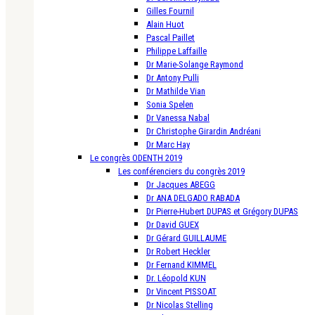
Gilles Fournil
Alain Huot
Pascal Paillet
Philippe Laffaille
Dr Marie-Solange Raymond
Dr Antony Pulli
Dr Mathilde Vian
Sonia Spelen
Dr Vanessa Nabal
Dr Christophe Girardin Andréani
Dr Marc Hay
Le congrès ODENTH 2019
Les conférenciers du congrès 2019
Dr Jacques ABEGG
Dr ANA DELGADO RABADA
Dr Pierre-Hubert DUPAS et Grégory DUPAS
Dr David GUEX
Dr Gérard GUILLAUME
Dr Robert Heckler
Dr Fernand KIMMEL
Dr. Léopold KUN
Dr Vincent PISSOAT
Dr Nicolas Stelling