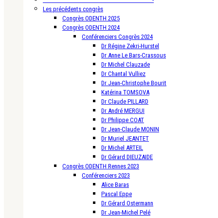
Les précédents congrès
Congrès ODENTH 2025
Congrès ODENTH 2024
Conférenciers Congrès 2024
Dr Régine Zekri-Hurstel
Dr Anne Le Bars-Crassous
Dr Michel Clauzade
Dr Chantal Vulliez
Dr Jean-Christophe Bourit
Katérina TOMSOVA
Dr Claude PILLARD
Dr André MERGUI
Dr Philippe COAT
Dr Jean-Claude MONIN
Dr Muriel JEANTET
Dr Michel ARTEIL
Dr Gérard DIEUZAIDE
Congrès ODENTH Rennes 2023
Conférenciers 2023
Alice Baras
Pascal Eppe
Dr Gérard Ostermann
Dr Jean-Michel Pelé