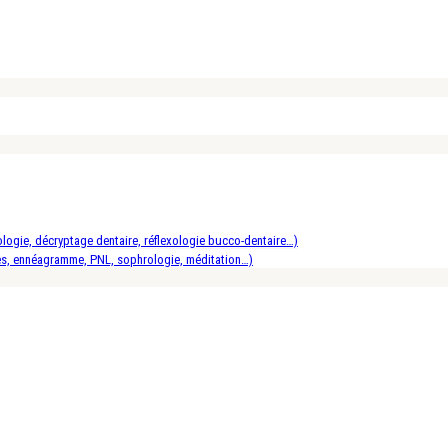
logie, décryptage dentaire, réflexologie bucco-dentaire…)
es, ennéagramme, PNL, sophrologie, méditation…)