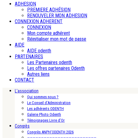
ADHESION
PREMIERE ADHÉSION
RENOUVELER MON ADHESION
CONNEXION ADHERENT
CONNEXION
Mon compte adhérent
Réinitialiser mon mot de passe
AIDE
AIDE odenth
PARTENAIRES
Les Partenaires odenth
Les offres partenaires Odenth
Autres liens
CONTACT
L’association
Qui sommes nous ?
Le Conseil d’Administration
Les adhérents ODENTH
Galerie Photo Odenth
Témoignages Livre d’Or
Congrès
Congrès ANPH’ODENTH 2026
—————————————————————————-