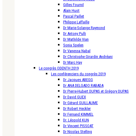
Gilles Fournil
Alain Huot
Pascal Paillet
Philippe Laffaille
Dr Marie-Solange Raymond
Dr Antony Pulli
Dr Mathilde Vian
Sonia Spelen
Dr Vanessa Nabal
Dr Christophe Girardin Andréani
Dr Marc Hay
Le congrès ODENTH 2019
Les conférenciers du congrès 2019
Dr Jacques ABEGG
Dr ANA DELGADO RABADA
Dr Pierre-Hubert DUPAS et Grégory DUPAS
Dr David GUEX
Dr Gérard GUILLAUME
Dr Robert Heckler
Dr Fernand KIMMEL
Dr. Léopold KUN
Dr Vincent PISSOAT
Dr Nicolas Stelling