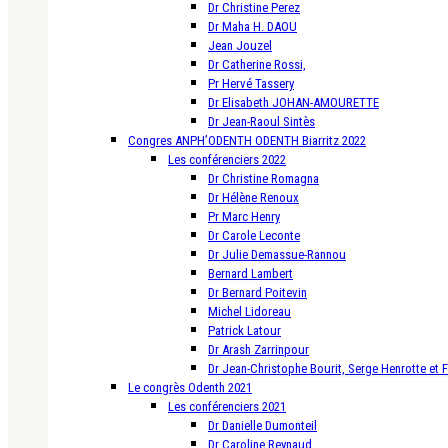
Dr Christine Perez
Dr Maha H. DAOU
Jean Jouzel
Dr Catherine Rossi,
Pr Hervé Tassery
Dr Elisabeth JOHAN-AMOURETTE
Dr Jean-Raoul Sintès
Congres ANPH’ODENTH ODENTH Biarritz 2022
Les conférenciers 2022
Dr Christine Romagna
Dr Hélène Renoux
Pr Marc Henry
Dr Carole Leconte
Dr Julie Demassue-Rannou
Bernard Lambert
Dr Bernard Poitevin
Michel Lidoreau
Patrick Latour
Dr Arash Zarrinpour
Dr Jean-Christophe Bourit, Serge Henrotte et 
Le congrès Odenth 2021
Les conférenciers 2021
Dr Danielle Dumonteil
Dr Caroline Reynaud