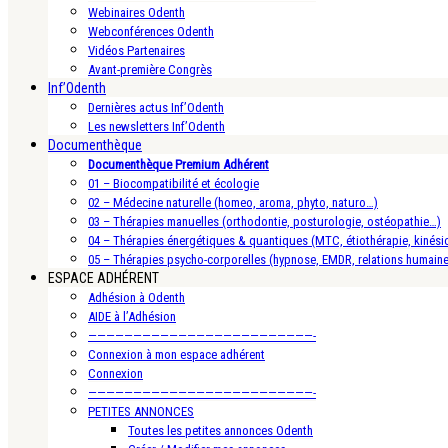
Webinaires Odenth
Webconférences Odenth
Vidéos Partenaires
Avant-première Congrès
Inf’Odenth
Dernières actus Inf’Odenth
Les newsletters Inf’Odenth
Documenthèque
Documenthèque Premium Adhérent
01 – Biocompatibilité et écologie
02 – Médecine naturelle (homeo, aroma, phyto, naturo…)
03 – Thérapies manuelles (orthodontie, posturologie, ostéopathie…)
04 – Thérapies énergétiques & quantiques (MTC, étiothérapie, kinésio
05 – Thérapies psycho-corporelles (hypnose, EMDR, relations humain
ESPACE ADHÉRENT
Adhésion à Odenth
AIDE à l’Adhésion
—————————————————————————-
Connexion à mon espace adhérent
Connexion
—————————————————————————-
PETITES ANNONCES
Toutes les petites annonces Odenth