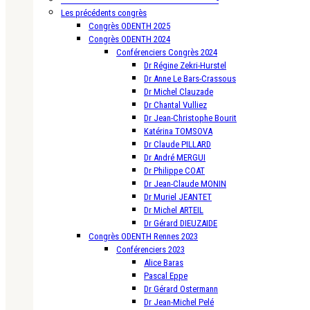
Les précédents congrès
Congrès ODENTH 2025
Congrès ODENTH 2024
Conférenciers Congrès 2024
Dr Régine Zekri-Hurstel
Dr Anne Le Bars-Crassous
Dr Michel Clauzade
Dr Chantal Vulliez
Dr Jean-Christophe Bourit
Katérina TOMSOVA
Dr Claude PILLARD
Dr André MERGUI
Dr Philippe COAT
Dr Jean-Claude MONIN
Dr Muriel JEANTET
Dr Michel ARTEIL
Dr Gérard DIEUZAIDE
Congrès ODENTH Rennes 2023
Conférenciers 2023
Alice Baras
Pascal Eppe
Dr Gérard Ostermann
Dr Jean-Michel Pelé