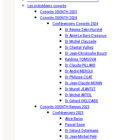
Les précédents congrès
Congrès ODENTH 2025
Congrès ODENTH 2024
Conférenciers Congrès 2024
Dr Régine Zekri-Hurstel
Dr Anne Le Bars-Crassous
Dr Michel Clauzade
Dr Chantal Vulliez
Dr Jean-Christophe Bourit
Katérina TOMSOVA
Dr Claude PILLARD
Dr André MERGUI
Dr Philippe COAT
Dr Jean-Claude MONIN
Dr Muriel JEANTET
Dr Michel ARTEIL
Dr Gérard DIEUZAIDE
Congrès ODENTH Rennes 2023
Conférenciers 2023
Alice Baras
Pascal Eppe
Dr Gérard Ostermann
Dr Jean-Michel Pelé