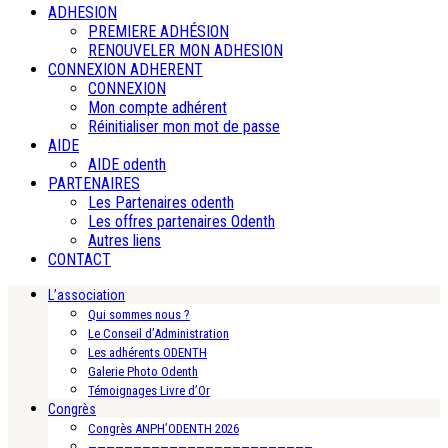
ADHESION
PREMIERE ADHÉSION
RENOUVELER MON ADHESION
CONNEXION ADHERENT
CONNEXION
Mon compte adhérent
Réinitialiser mon mot de passe
AIDE
AIDE odenth
PARTENAIRES
Les Partenaires odenth
Les offres partenaires Odenth
Autres liens
CONTACT
L’association
Qui sommes nous ?
Le Conseil d’Administration
Les adhérents ODENTH
Galerie Photo Odenth
Témoignages Livre d’Or
Congrès
Congrès ANPH’ODENTH 2026
—————————————————————————-