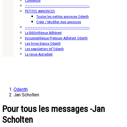
Connexion
—————————————————————————-
PETITES ANNONCES
Toutes les petites annonces Odenth
Créer / Modifier mes annonces
—————————————————————————-
La Bibliothèque Adhérent
Documenthèque Premium Adhérent Odenth
Les livres blancs Odenth
Les newsletters Inf’Odenth
La revue Autredent
Odenth
Jan Scholten
Pour tous les messages -Jan
Scholten