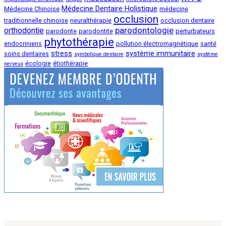
Médecine Dentaire Holistique
Médecine Chinoise
médecine
occlusion
traditionnelle chinoise
neuralthérapie
occlusion dentaire
parodontologie
orthodontie
parodonte
parodontite
perturbateurs
phytothérapie
endocriniens
pollution électromagnétique
santé
stress
système immunitaire
soins dentaires
symbolique dentaire
système
écologie
étiothérapie
nerveux