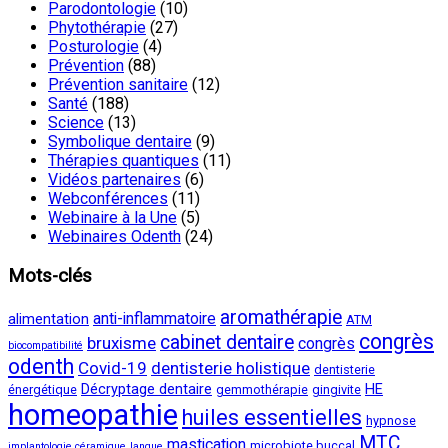
Parodontologie
(10)
Phytothérapie
(27)
Posturologie
(4)
Prévention
(88)
Prévention sanitaire
(12)
Santé
(188)
Science
(13)
Symbolique dentaire
(9)
Thérapies quantiques
(11)
Vidéos partenaires
(6)
Webconférences
(11)
Webinaire à la Une
(5)
Webinaires Odenth
(24)
Mots-clés
aromathérapie
anti-inflammatoire
alimentation
ATM
congrès
cabinet dentaire
bruxisme
congrès
biocompatibilité
odenth
Covid-19
dentisterie holistique
dentisterie
Décryptage dentaire
HE
énergétique
gemmothérapie
gingivite
homeopathie
huiles essentielles
hypnose
MTC
mastication
microbiote buccal
implantologie céramique
langue