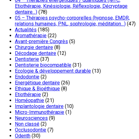
04 – Thérapies énergétiques / quantiques (MTC,
Etiothérapie, Kinésiologie, Réflexologie, Décryptage
dentaire…)
(78)
05 – Thérapies psycho-corporelles (hypnose, EMDR,
relations humaines, PNL, sophrologie, méditation…)
(47)
Actualités
(185)
Aromathérapie
(22)
Avant-première Congrès
(5)
Chirurgie dentaire
(8)
Décodage dentaire
(12)
Dentisterie
(37)
Dentisterie biocompatible
(31)
Ecologie & développement durable
(13)
Endodontie
(2)
Energétique dentaire
(26)
Ethique & Bioéthique
(8)
Etiothérapie
(2)
Homéopathie
(21)
Implantologie dentaire
(10)
Micro-Immunothérapie
(1)
Neurosciences
(9)
Non classé
(2)
Occlusodontie
(7)
Odenth
(30)