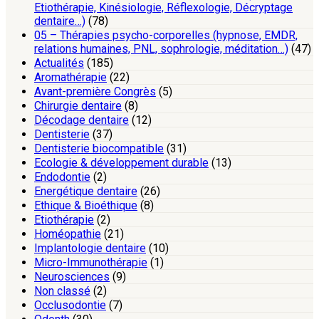
Etiothérapie, Kinésiologie, Réflexologie, Décryptage
dentaire…)
(78)
05 – Thérapies psycho-corporelles (hypnose, EMDR,
relations humaines, PNL, sophrologie, méditation…)
(47)
Actualités
(185)
Aromathérapie
(22)
Avant-première Congrès
(5)
Chirurgie dentaire
(8)
Décodage dentaire
(12)
Dentisterie
(37)
Dentisterie biocompatible
(31)
Ecologie & développement durable
(13)
Endodontie
(2)
Energétique dentaire
(26)
Ethique & Bioéthique
(8)
Etiothérapie
(2)
Homéopathie
(21)
Implantologie dentaire
(10)
Micro-Immunothérapie
(1)
Neurosciences
(9)
Non classé
(2)
Occlusodontie
(7)