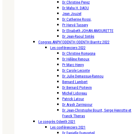
Dr Christine Perez
Dr Maha H. DAOU
Jean Jouzel
Dr Catherine Rossi,
Pr Hervé Tassery
Dr Elisabeth JOHAN-AMOURETTE
Dr Jean-Raoul Sintès
Congres ANPH’ODENTH ODENTH Biarritz 2022
Les conférenciers 2022
Dr Christine Romagna
Dr Hélène Renoux
Pr Marc Henry
Dr Carole Leconte
Dr Julie Demassue-Rannou
Bernard Lambert
Dr Bernard Poitevin
Michel Lidoreau
Patrick Latour
Dr Arash Zarrinpour
Dr Jean-Christophe Bourit, Serge Henrotte et
Franck Therras
Le congrès Odenth 2021
Les conférenciers 2021
Dr Danielle Dumonteil