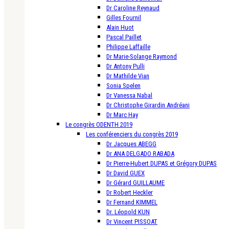
Dr Caroline Reynaud
Gilles Fournil
Alain Huot
Pascal Paillet
Philippe Laffaille
Dr Marie-Solange Raymond
Dr Antony Pulli
Dr Mathilde Vian
Sonia Spelen
Dr Vanessa Nabal
Dr Christophe Girardin Andréani
Dr Marc Hay
Le congrès ODENTH 2019
Les conférenciers du congrès 2019
Dr Jacques ABEGG
Dr ANA DELGADO RABADA
Dr Pierre-Hubert DUPAS et Grégory DUPAS
Dr David GUEX
Dr Gérard GUILLAUME
Dr Robert Heckler
Dr Fernand KIMMEL
Dr. Léopold KUN
Dr Vincent PISSOAT