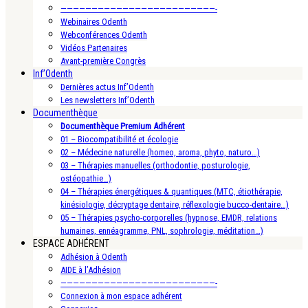
—————————————————————————-
Webinaires Odenth
Webconférences Odenth
Vidéos Partenaires
Avant-première Congrès
Inf’Odenth
Dernières actus Inf’Odenth
Les newsletters Inf’Odenth
Documenthèque
Documenthèque Premium Adhérent
01 – Biocompatibilité et écologie
02 – Médecine naturelle (homeo, aroma, phyto, naturo…)
03 – Thérapies manuelles (orthodontie, posturologie,
ostéopathie…)
04 – Thérapies énergétiques & quantiques (MTC, étiothérapie,
kinésiologie, décryptage dentaire, réflexologie bucco-dentaire…)
05 – Thérapies psycho-corporelles (hypnose, EMDR, relations
humaines, ennéagramme, PNL, sophrologie, méditation…)
ESPACE ADHÉRENT
Adhésion à Odenth
AIDE à l’Adhésion
—————————————————————————-
Connexion à mon espace adhérent