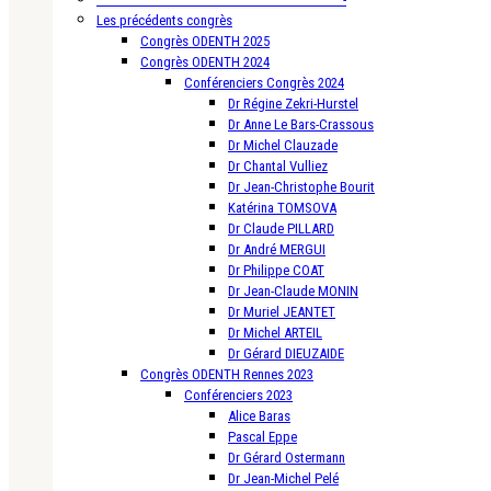
Les précédents congrès
Congrès ODENTH 2025
Congrès ODENTH 2024
Conférenciers Congrès 2024
Dr Régine Zekri-Hurstel
Dr Anne Le Bars-Crassous
Dr Michel Clauzade
Dr Chantal Vulliez
Dr Jean-Christophe Bourit
Katérina TOMSOVA
Dr Claude PILLARD
Dr André MERGUI
Dr Philippe COAT
Dr Jean-Claude MONIN
Dr Muriel JEANTET
Dr Michel ARTEIL
Dr Gérard DIEUZAIDE
Congrès ODENTH Rennes 2023
Conférenciers 2023
Alice Baras
Pascal Eppe
Dr Gérard Ostermann
Dr Jean-Michel Pelé