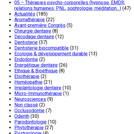
05 – Thérapies psycho-corporelles (hypnose, EMDR,
relations humaines, PNL, sophrologie, méditation…)
(47)
Actualités
(185)
Aromathérapie
(22)
Avant-première Congrès
(5)
Chirurgie dentaire
(8)
Décodage dentaire
(12)
Dentisterie
(37)
Dentisterie biocompatible
(31)
Ecologie & développement durable
(13)
Endodontie
(2)
Energétique dentaire
(26)
Ethique & Bioéthique
(8)
Etiothérapie
(2)
Homéopathie
(21)
Implantologie dentaire
(10)
Micro-Immunothérapie
(1)
Neurosciences
(9)
Non classé
(2)
Occlusodontie
(7)
Odenth
(30)
Parodontologie
(10)
Phytothérapie
(27)
Posturologie
(4)