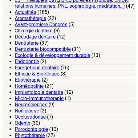
05 – Thérapies psycho-corporelles (hypnose, EMDR,
relations humaines, PNL, sophrologie, méditation…)
(47)
Actualités
(185)
Aromathérapie
(22)
Avant-première Congrès
(5)
Chirurgie dentaire
(8)
Décodage dentaire
(12)
Dentisterie
(37)
Dentisterie biocompatible
(31)
Ecologie & développement durable
(13)
Endodontie
(2)
Energétique dentaire
(26)
Ethique & Bioéthique
(8)
Etiothérapie
(2)
Homéopathie
(21)
Implantologie dentaire
(10)
Micro-Immunothérapie
(1)
Neurosciences
(9)
Non classé
(2)
Occlusodontie
(7)
Odenth
(30)
Parodontologie
(10)
Phytothérapie
(27)