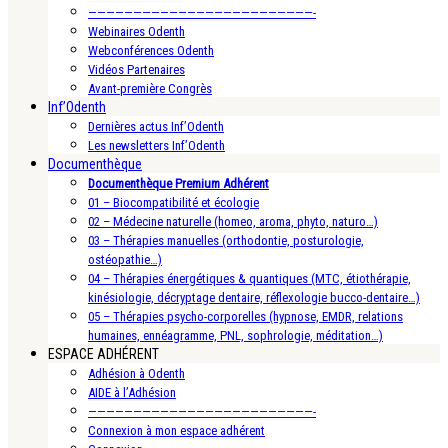
—————————————————————————-
Webinaires Odenth
Webconférences Odenth
Vidéos Partenaires
Avant-première Congrès
Inf’Odenth
Dernières actus Inf’Odenth
Les newsletters Inf’Odenth
Documenthèque
Documenthèque Premium Adhérent
01 – Biocompatibilité et écologie
02 – Médecine naturelle (homeo, aroma, phyto, naturo…)
03 – Thérapies manuelles (orthodontie, posturologie,
ostéopathie…)
04 – Thérapies énergétiques & quantiques (MTC, étiothérapie,
kinésiologie, décryptage dentaire, réflexologie bucco-dentaire…)
05 – Thérapies psycho-corporelles (hypnose, EMDR, relations
humaines, ennéagramme, PNL, sophrologie, méditation…)
ESPACE ADHÉRENT
Adhésion à Odenth
AIDE à l’Adhésion
—————————————————————————-
Connexion à mon espace adhérent