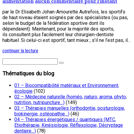
alimentation
aucun commentaire pour l'instant
par le Dr Elisabeth Johan-Amourette Autrefois, les sportifs
de haut niveau étaient soignés par des spécialistes (ou pas,
selon le budget de la fédération sportive dont ils
dépendaient). Maintenant, pour la majorité des sports,
ils consultent plus facilement leur chirurgien-dentiste
habituel. Si celui-ci est sportif, tant mieux ; s’il ne l’est pas, il...
continuer la lecture
Thématiques du blog
01 – Biocompatibilité matériaux et Environnement,
écologie
(102)
02 – Médecine naturelle (homéo, naturo, aroma, phyto,
nutrition, nutripuncture…)
(149)
03 – Thérapies manuelles (orthodontie, posturologie,
biokinergie, ostéopathie…)
(46)
04 – Thérapies énergétiques / quantiques (MTC,
Etiothérapie, Kinésiologie, Réflexologie, Décryptage
dentaire…)
(78)