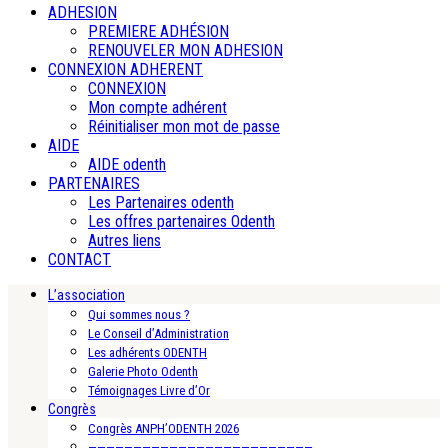
ADHESION
PREMIERE ADHÉSION
RENOUVELER MON ADHESION
CONNEXION ADHERENT
CONNEXION
Mon compte adhérent
Réinitialiser mon mot de passe
AIDE
AIDE odenth
PARTENAIRES
Les Partenaires odenth
Les offres partenaires Odenth
Autres liens
CONTACT
L’association
Qui sommes nous ?
Le Conseil d’Administration
Les adhérents ODENTH
Galerie Photo Odenth
Témoignages Livre d’Or
Congrès
Congrès ANPH’ODENTH 2026
—————————————————————————-