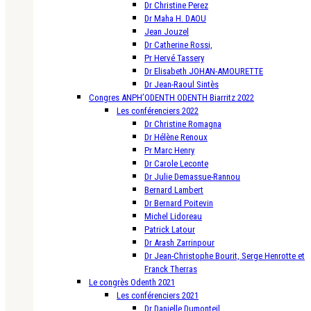
Dr Christine Perez
Dr Maha H. DAOU
Jean Jouzel
Dr Catherine Rossi,
Pr Hervé Tassery
Dr Elisabeth JOHAN-AMOURETTE
Dr Jean-Raoul Sintès
Congres ANPH’ODENTH ODENTH Biarritz 2022
Les conférenciers 2022
Dr Christine Romagna
Dr Hélène Renoux
Pr Marc Henry
Dr Carole Leconte
Dr Julie Demassue-Rannou
Bernard Lambert
Dr Bernard Poitevin
Michel Lidoreau
Patrick Latour
Dr Arash Zarrinpour
Dr Jean-Christophe Bourit, Serge Henrotte et
Franck Therras
Le congrès Odenth 2021
Les conférenciers 2021
Dr Danielle Dumonteil