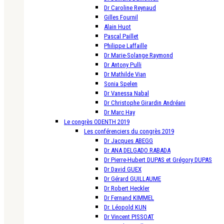
Dr Caroline Reynaud
Gilles Fournil
Alain Huot
Pascal Paillet
Philippe Laffaille
Dr Marie-Solange Raymond
Dr Antony Pulli
Dr Mathilde Vian
Sonia Spelen
Dr Vanessa Nabal
Dr Christophe Girardin Andréani
Dr Marc Hay
Le congrès ODENTH 2019
Les conférenciers du congrès 2019
Dr Jacques ABEGG
Dr ANA DELGADO RABADA
Dr Pierre-Hubert DUPAS et Grégory DUPAS
Dr David GUEX
Dr Gérard GUILLAUME
Dr Robert Heckler
Dr Fernand KIMMEL
Dr. Léopold KUN
Dr Vincent PISSOAT