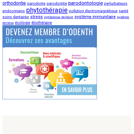
parodontologie
orthodontie
parodonte
parodontite
perturbateurs
phytothérapie
endocriniens
pollution électromagnétique
santé
stress
système immunitaire
soins dentaires
symbolique dentaire
système
écologie
étiothérapie
nerveux