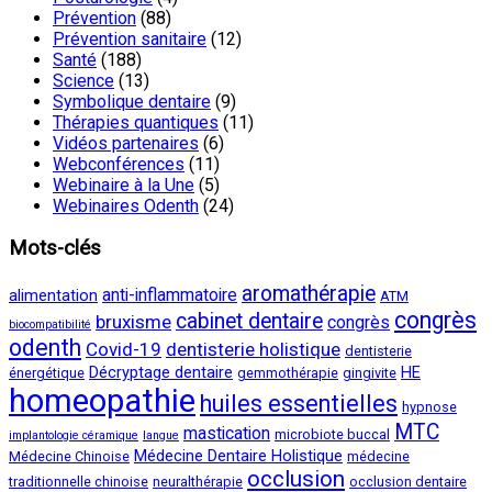
Prévention
(88)
Prévention sanitaire
(12)
Santé
(188)
Science
(13)
Symbolique dentaire
(9)
Thérapies quantiques
(11)
Vidéos partenaires
(6)
Webconférences
(11)
Webinaire à la Une
(5)
Webinaires Odenth
(24)
Mots-clés
aromathérapie
anti-inflammatoire
alimentation
ATM
congrès
cabinet dentaire
bruxisme
congrès
biocompatibilité
odenth
Covid-19
dentisterie holistique
dentisterie
Décryptage dentaire
HE
énergétique
gemmothérapie
gingivite
homeopathie
huiles essentielles
hypnose
MTC
mastication
microbiote buccal
implantologie céramique
langue
Médecine Dentaire Holistique
Médecine Chinoise
médecine
occlusion
traditionnelle chinoise
neuralthérapie
occlusion dentaire