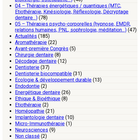
04 – Thérapies énergétiques / quantiques (MTC,
Etiothérapie, Kinésiologie, Réflexologie, Décryptage
dentaire…)
(78)
05 – Thérapies psycho-corporelles (hypnose, EMDR,
relations humaines, PNL, sophrologie, méditation…)
(47)
Actualités
(185)
Aromathérapie
(22)
Avant-première Congrès
(5)
Chirurgie dentaire
(8)
Décodage dentaire
(12)
Dentisterie
(37)
Dentisterie biocompatible
(31)
Ecologie & développement durable
(13)
Endodontie
(2)
Energétique dentaire
(26)
Ethique & Bioéthique
(8)
Etiothérapie
(2)
Homéopathie
(21)
Implantologie dentaire
(10)
Micro-Immunothérapie
(1)
Neurosciences
(9)
Non classé
(2)