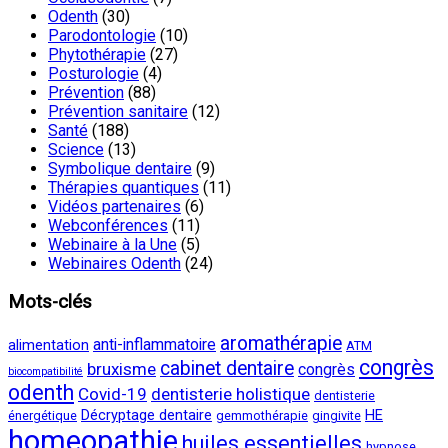
Odenth
(30)
Parodontologie
(10)
Phytothérapie
(27)
Posturologie
(4)
Prévention
(88)
Prévention sanitaire
(12)
Santé
(188)
Science
(13)
Symbolique dentaire
(9)
Thérapies quantiques
(11)
Vidéos partenaires
(6)
Webconférences
(11)
Webinaire à la Une
(5)
Webinaires Odenth
(24)
Mots-clés
aromathérapie
anti-inflammatoire
alimentation
ATM
congrès
cabinet dentaire
bruxisme
congrès
biocompatibilité
odenth
Covid-19
dentisterie holistique
dentisterie
Décryptage dentaire
HE
énergétique
gemmothérapie
gingivite
homeopathie
huiles essentielles
hypnose