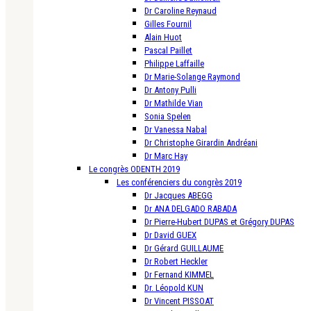
Dr Caroline Reynaud
Gilles Fournil
Alain Huot
Pascal Paillet
Philippe Laffaille
Dr Marie-Solange Raymond
Dr Antony Pulli
Dr Mathilde Vian
Sonia Spelen
Dr Vanessa Nabal
Dr Christophe Girardin Andréani
Dr Marc Hay
Le congrès ODENTH 2019
Les conférenciers du congrès 2019
Dr Jacques ABEGG
Dr ANA DELGADO RABADA
Dr Pierre-Hubert DUPAS et Grégory DUPAS
Dr David GUEX
Dr Gérard GUILLAUME
Dr Robert Heckler
Dr Fernand KIMMEL
Dr. Léopold KUN
Dr Vincent PISSOAT