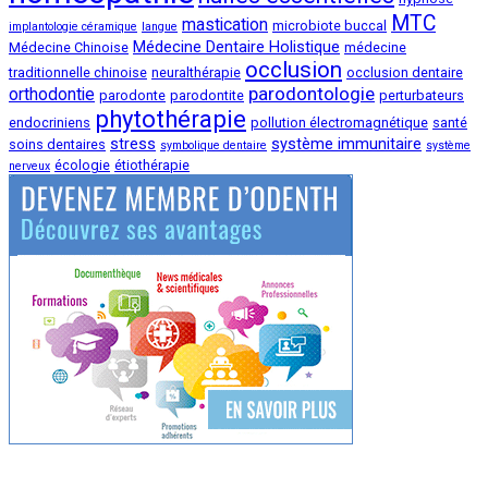
MTC
mastication
microbiote buccal
implantologie céramique
langue
Médecine Dentaire Holistique
Médecine Chinoise
médecine
occlusion
traditionnelle chinoise
neuralthérapie
occlusion dentaire
parodontologie
orthodontie
parodonte
parodontite
perturbateurs
phytothérapie
endocriniens
pollution électromagnétique
santé
stress
système immunitaire
soins dentaires
symbolique dentaire
système
écologie
étiothérapie
nerveux