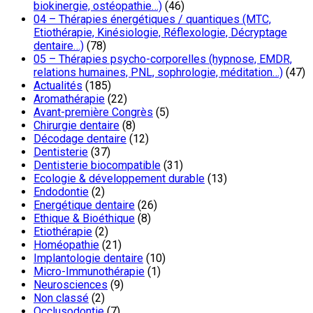
biokinergie, ostéopathie…)
(46)
04 – Thérapies énergétiques / quantiques (MTC,
Etiothérapie, Kinésiologie, Réflexologie, Décryptage
dentaire…)
(78)
05 – Thérapies psycho-corporelles (hypnose, EMDR,
relations humaines, PNL, sophrologie, méditation…)
(47)
Actualités
(185)
Aromathérapie
(22)
Avant-première Congrès
(5)
Chirurgie dentaire
(8)
Décodage dentaire
(12)
Dentisterie
(37)
Dentisterie biocompatible
(31)
Ecologie & développement durable
(13)
Endodontie
(2)
Energétique dentaire
(26)
Ethique & Bioéthique
(8)
Etiothérapie
(2)
Homéopathie
(21)
Implantologie dentaire
(10)
Micro-Immunothérapie
(1)
Neurosciences
(9)
Non classé
(2)
Occlusodontie
(7)