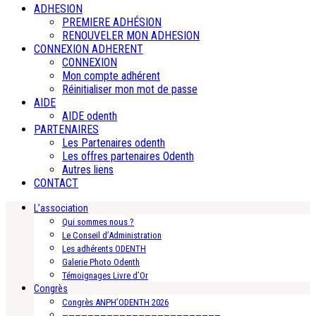
ADHESION
PREMIERE ADHÉSION
RENOUVELER MON ADHESION
CONNEXION ADHERENT
CONNEXION
Mon compte adhérent
Réinitialiser mon mot de passe
AIDE
AIDE odenth
PARTENAIRES
Les Partenaires odenth
Les offres partenaires Odenth
Autres liens
CONTACT
L’association
Qui sommes nous ?
Le Conseil d’Administration
Les adhérents ODENTH
Galerie Photo Odenth
Témoignages Livre d’Or
Congrès
Congrès ANPH’ODENTH 2026
—————————————————————————-