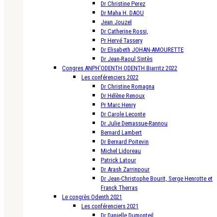
Dr Christine Perez
Dr Maha H. DAOU
Jean Jouzel
Dr Catherine Rossi,
Pr Hervé Tassery
Dr Elisabeth JOHAN-AMOURETTE
Dr Jean-Raoul Sintès
Congres ANPH’ODENTH ODENTH Biarritz 2022
Les conférenciers 2022
Dr Christine Romagna
Dr Hélène Renoux
Pr Marc Henry
Dr Carole Leconte
Dr Julie Demassue-Rannou
Bernard Lambert
Dr Bernard Poitevin
Michel Lidoreau
Patrick Latour
Dr Arash Zarrinpour
Dr Jean-Christophe Bourit, Serge Henrotte et
Franck Therras
Le congrès Odenth 2021
Les conférenciers 2021
Dr Danielle Dumonteil