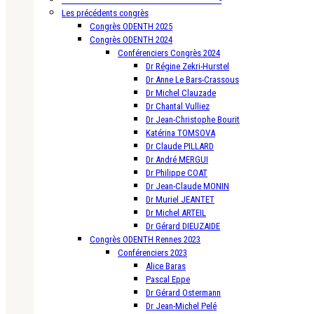
Les précédents congrès
Congrès ODENTH 2025
Congrès ODENTH 2024
Conférenciers Congrès 2024
Dr Régine Zekri-Hurstel
Dr Anne Le Bars-Crassous
Dr Michel Clauzade
Dr Chantal Vulliez
Dr Jean-Christophe Bourit
Katérina TOMSOVA
Dr Claude PILLARD
Dr André MERGUI
Dr Philippe COAT
Dr Jean-Claude MONIN
Dr Muriel JEANTET
Dr Michel ARTEIL
Dr Gérard DIEUZAIDE
Congrès ODENTH Rennes 2023
Conférenciers 2023
Alice Baras
Pascal Eppe
Dr Gérard Ostermann
Dr Jean-Michel Pelé