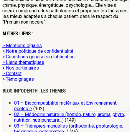
chimie, physique, énergétique, psychologie… Elle vise à
mieux comprendre les pathologies et proposer les thérapies
les mieux adaptées à chaque patient, dans le respect du
“Primum non nocere”.
AUTRES LIENS :
> Mentions légales
> Notre politique de confidentialité
> Conditions générales d’utilisation
> Liens thématiques
> Nos partenaires
> Contact
> Témoignages
BLOG INF’ODENTH : LES THEMES
01 – Biocompatibilité matériaux et Environnement,
écologie
(102)
02 – Médecine naturelle (homéo, naturo, aroma, phyto,
nutrition, nutripuncture…)
(149)
03 – Thérapies manuelles (orthodontie, posturologie,
biokinergie, ostéopathie…)
(46)