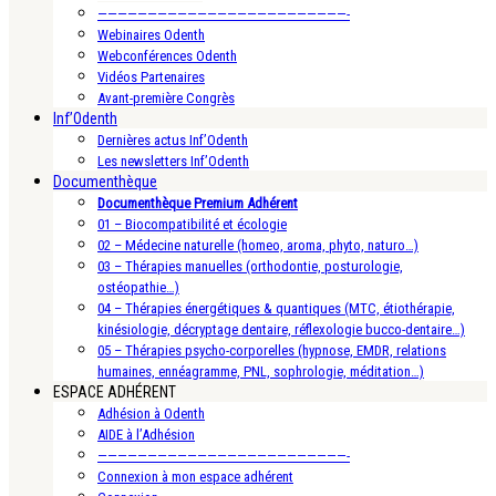
—————————————————————————-
Webinaires Odenth
Webconférences Odenth
Vidéos Partenaires
Avant-première Congrès
Inf’Odenth
Dernières actus Inf’Odenth
Les newsletters Inf’Odenth
Documenthèque
Documenthèque Premium Adhérent
01 – Biocompatibilité et écologie
02 – Médecine naturelle (homeo, aroma, phyto, naturo…)
03 – Thérapies manuelles (orthodontie, posturologie,
ostéopathie…)
04 – Thérapies énergétiques & quantiques (MTC, étiothérapie,
kinésiologie, décryptage dentaire, réflexologie bucco-dentaire…)
05 – Thérapies psycho-corporelles (hypnose, EMDR, relations
humaines, ennéagramme, PNL, sophrologie, méditation…)
ESPACE ADHÉRENT
Adhésion à Odenth
AIDE à l’Adhésion
—————————————————————————-
Connexion à mon espace adhérent