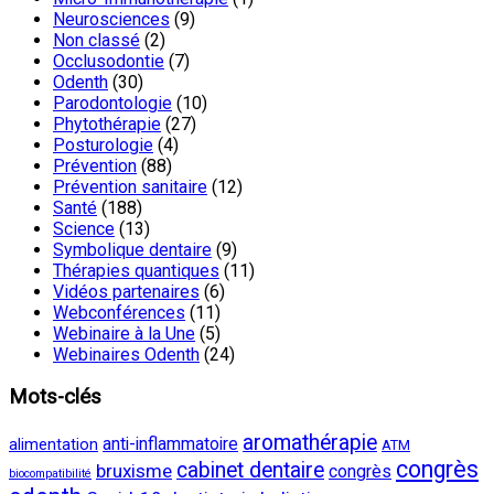
Neurosciences
(9)
Non classé
(2)
Occlusodontie
(7)
Odenth
(30)
Parodontologie
(10)
Phytothérapie
(27)
Posturologie
(4)
Prévention
(88)
Prévention sanitaire
(12)
Santé
(188)
Science
(13)
Symbolique dentaire
(9)
Thérapies quantiques
(11)
Vidéos partenaires
(6)
Webconférences
(11)
Webinaire à la Une
(5)
Webinaires Odenth
(24)
Mots-clés
aromathérapie
anti-inflammatoire
alimentation
ATM
congrès
cabinet dentaire
bruxisme
congrès
biocompatibilité