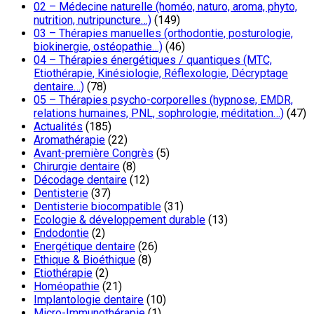
02 – Médecine naturelle (homéo, naturo, aroma, phyto,
nutrition, nutripuncture…)
(149)
03 – Thérapies manuelles (orthodontie, posturologie,
biokinergie, ostéopathie…)
(46)
04 – Thérapies énergétiques / quantiques (MTC,
Etiothérapie, Kinésiologie, Réflexologie, Décryptage
dentaire…)
(78)
05 – Thérapies psycho-corporelles (hypnose, EMDR,
relations humaines, PNL, sophrologie, méditation…)
(47)
Actualités
(185)
Aromathérapie
(22)
Avant-première Congrès
(5)
Chirurgie dentaire
(8)
Décodage dentaire
(12)
Dentisterie
(37)
Dentisterie biocompatible
(31)
Ecologie & développement durable
(13)
Endodontie
(2)
Energétique dentaire
(26)
Ethique & Bioéthique
(8)
Etiothérapie
(2)
Homéopathie
(21)
Implantologie dentaire
(10)
Micro-Immunothérapie
(1)