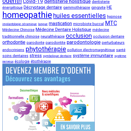
odenth
Covid-19
dentisterie holistique
dentisterie
Décryptage dentaire
HE
énergétique
gemmothérapie
gingivite
homeopathie
huiles essentielles
hypnose
MTC
mastication
microbiote buccal
implantologie céramique
langue
Médecine Dentaire Holistique
Médecine Chinoise
médecine
occlusion
traditionnelle chinoise
neuralthérapie
occlusion dentaire
parodontologie
orthodontie
parodonte
parodontite
perturbateurs
phytothérapie
endocriniens
pollution électromagnétique
santé
stress
système immunitaire
soins dentaires
symbolique dentaire
système
écologie
étiothérapie
nerveux