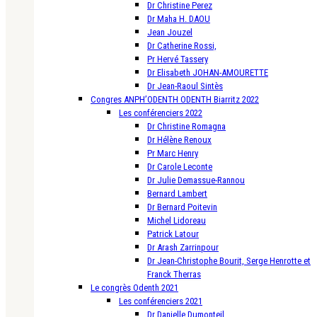
Dr Christine Perez
Dr Maha H. DAOU
Jean Jouzel
Dr Catherine Rossi,
Pr Hervé Tassery
Dr Elisabeth JOHAN-AMOURETTE
Dr Jean-Raoul Sintès
Congres ANPH’ODENTH ODENTH Biarritz 2022
Les conférenciers 2022
Dr Christine Romagna
Dr Hélène Renoux
Pr Marc Henry
Dr Carole Leconte
Dr Julie Demassue-Rannou
Bernard Lambert
Dr Bernard Poitevin
Michel Lidoreau
Patrick Latour
Dr Arash Zarrinpour
Dr Jean-Christophe Bourit, Serge Henrotte et
Franck Therras
Le congrès Odenth 2021
Les conférenciers 2021
Dr Danielle Dumonteil