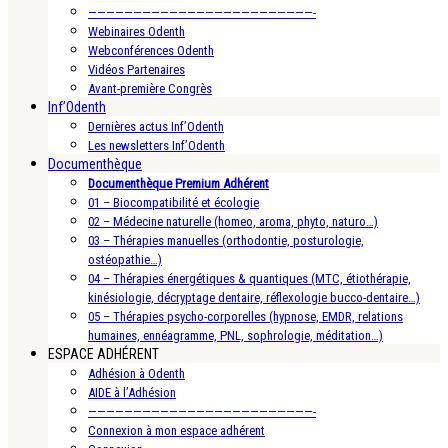
—————————————————————————-
Webinaires Odenth
Webconférences Odenth
Vidéos Partenaires
Avant-première Congrès
Inf’Odenth
Dernières actus Inf’Odenth
Les newsletters Inf’Odenth
Documenthèque
Documenthèque Premium Adhérent
01 – Biocompatibilité et écologie
02 – Médecine naturelle (homeo, aroma, phyto, naturo…)
03 – Thérapies manuelles (orthodontie, posturologie,
ostéopathie…)
04 – Thérapies énergétiques & quantiques (MTC, étiothérapie,
kinésiologie, décryptage dentaire, réflexologie bucco-dentaire…)
05 – Thérapies psycho-corporelles (hypnose, EMDR, relations
humaines, ennéagramme, PNL, sophrologie, méditation…)
ESPACE ADHÉRENT
Adhésion à Odenth
AIDE à l’Adhésion
—————————————————————————-
Connexion à mon espace adhérent