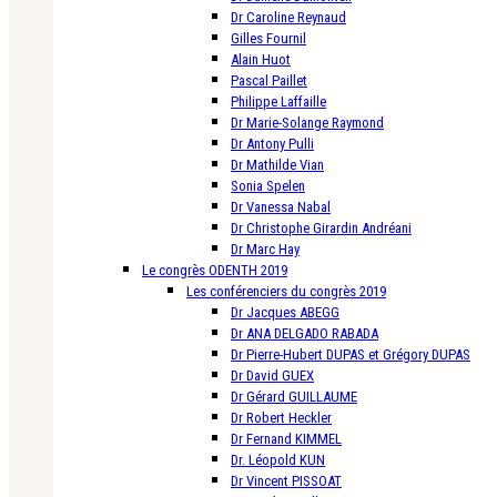
Dr Caroline Reynaud
Gilles Fournil
Alain Huot
Pascal Paillet
Philippe Laffaille
Dr Marie-Solange Raymond
Dr Antony Pulli
Dr Mathilde Vian
Sonia Spelen
Dr Vanessa Nabal
Dr Christophe Girardin Andréani
Dr Marc Hay
Le congrès ODENTH 2019
Les conférenciers du congrès 2019
Dr Jacques ABEGG
Dr ANA DELGADO RABADA
Dr Pierre-Hubert DUPAS et Grégory DUPAS
Dr David GUEX
Dr Gérard GUILLAUME
Dr Robert Heckler
Dr Fernand KIMMEL
Dr. Léopold KUN
Dr Vincent PISSOAT