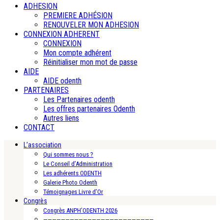
ADHESION
PREMIERE ADHÉSION
RENOUVELER MON ADHESION
CONNEXION ADHERENT
CONNEXION
Mon compte adhérent
Réinitialiser mon mot de passe
AIDE
AIDE odenth
PARTENAIRES
Les Partenaires odenth
Les offres partenaires Odenth
Autres liens
CONTACT
L’association
Qui sommes nous ?
Le Conseil d’Administration
Les adhérents ODENTH
Galerie Photo Odenth
Témoignages Livre d’Or
Congrès
Congrès ANPH’ODENTH 2026
—————————————————————————-