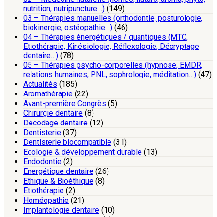
nutrition, nutripuncture…)
(149)
03 – Thérapies manuelles (orthodontie, posturologie,
biokinergie, ostéopathie…)
(46)
04 – Thérapies énergétiques / quantiques (MTC,
Etiothérapie, Kinésiologie, Réflexologie, Décryptage
dentaire…)
(78)
05 – Thérapies psycho-corporelles (hypnose, EMDR,
relations humaines, PNL, sophrologie, méditation…)
(47)
Actualités
(185)
Aromathérapie
(22)
Avant-première Congrès
(5)
Chirurgie dentaire
(8)
Décodage dentaire
(12)
Dentisterie
(37)
Dentisterie biocompatible
(31)
Ecologie & développement durable
(13)
Endodontie
(2)
Energétique dentaire
(26)
Ethique & Bioéthique
(8)
Etiothérapie
(2)
Homéopathie
(21)
Implantologie dentaire
(10)