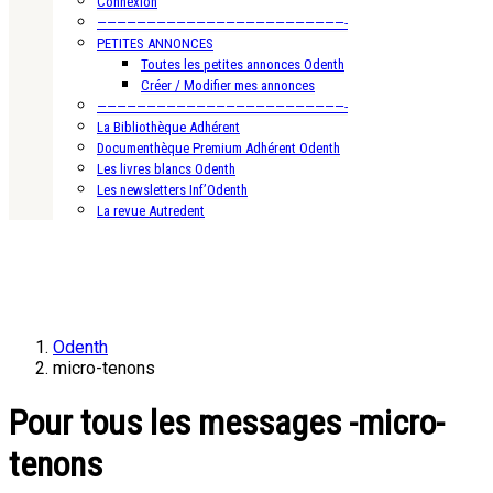
Connexion
—————————————————————————-
PETITES ANNONCES
Toutes les petites annonces Odenth
Créer / Modifier mes annonces
—————————————————————————-
La Bibliothèque Adhérent
Documenthèque Premium Adhérent Odenth
Les livres blancs Odenth
Les newsletters Inf’Odenth
La revue Autredent
Odenth
micro-tenons
Pour tous les messages -micro-
tenons