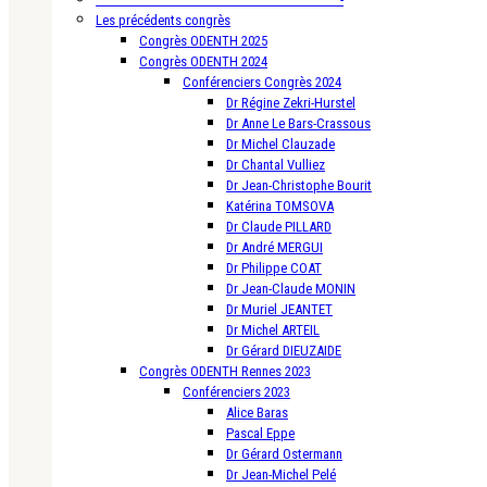
Les précédents congrès
Congrès ODENTH 2025
Congrès ODENTH 2024
Conférenciers Congrès 2024
Dr Régine Zekri-Hurstel
Dr Anne Le Bars-Crassous
Dr Michel Clauzade
Dr Chantal Vulliez
Dr Jean-Christophe Bourit
Katérina TOMSOVA
Dr Claude PILLARD
Dr André MERGUI
Dr Philippe COAT
Dr Jean-Claude MONIN
Dr Muriel JEANTET
Dr Michel ARTEIL
Dr Gérard DIEUZAIDE
Congrès ODENTH Rennes 2023
Conférenciers 2023
Alice Baras
Pascal Eppe
Dr Gérard Ostermann
Dr Jean-Michel Pelé