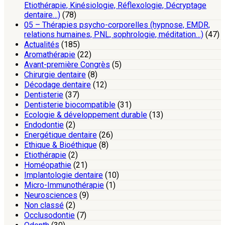
Etiothérapie, Kinésiologie, Réflexologie, Décryptage
dentaire…)
(78)
05 – Thérapies psycho-corporelles (hypnose, EMDR,
relations humaines, PNL, sophrologie, méditation…)
(47)
Actualités
(185)
Aromathérapie
(22)
Avant-première Congrès
(5)
Chirurgie dentaire
(8)
Décodage dentaire
(12)
Dentisterie
(37)
Dentisterie biocompatible
(31)
Ecologie & développement durable
(13)
Endodontie
(2)
Energétique dentaire
(26)
Ethique & Bioéthique
(8)
Etiothérapie
(2)
Homéopathie
(21)
Implantologie dentaire
(10)
Micro-Immunothérapie
(1)
Neurosciences
(9)
Non classé
(2)
Occlusodontie
(7)