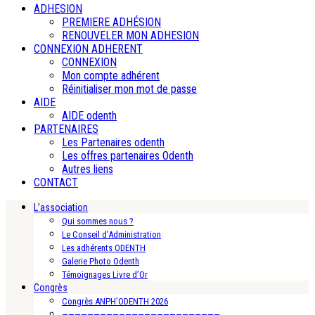
ADHESION
PREMIERE ADHÉSION
RENOUVELER MON ADHESION
CONNEXION ADHERENT
CONNEXION
Mon compte adhérent
Réinitialiser mon mot de passe
AIDE
AIDE odenth
PARTENAIRES
Les Partenaires odenth
Les offres partenaires Odenth
Autres liens
CONTACT
L’association
Qui sommes nous ?
Le Conseil d’Administration
Les adhérents ODENTH
Galerie Photo Odenth
Témoignages Livre d’Or
Congrès
Congrès ANPH’ODENTH 2026
—————————————————————————-