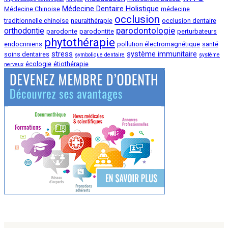
Médecine Dentaire Holistique
Médecine Chinoise
médecine
occlusion
traditionnelle chinoise
neuralthérapie
occlusion dentaire
parodontologie
orthodontie
parodonte
parodontite
perturbateurs
phytothérapie
endocriniens
pollution électromagnétique
santé
stress
système immunitaire
soins dentaires
symbolique dentaire
système
écologie
étiothérapie
nerveux