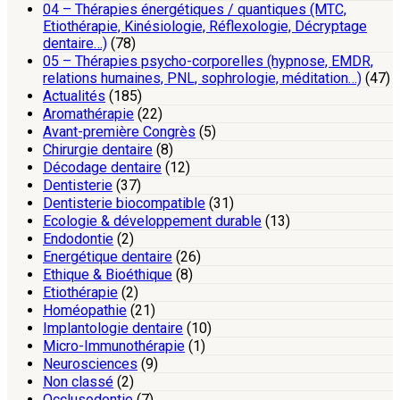
04 – Thérapies énergétiques / quantiques (MTC,
Etiothérapie, Kinésiologie, Réflexologie, Décryptage
dentaire…)
(78)
05 – Thérapies psycho-corporelles (hypnose, EMDR,
relations humaines, PNL, sophrologie, méditation…)
(47)
Actualités
(185)
Aromathérapie
(22)
Avant-première Congrès
(5)
Chirurgie dentaire
(8)
Décodage dentaire
(12)
Dentisterie
(37)
Dentisterie biocompatible
(31)
Ecologie & développement durable
(13)
Endodontie
(2)
Energétique dentaire
(26)
Ethique & Bioéthique
(8)
Etiothérapie
(2)
Homéopathie
(21)
Implantologie dentaire
(10)
Micro-Immunothérapie
(1)
Neurosciences
(9)
Non classé
(2)
Occlusodontie
(7)