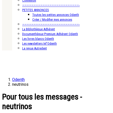
Connexion
—————————————————————————-
PETITES ANNONCES
Toutes les petites annonces Odenth
Créer / Modifier mes annonces
—————————————————————————-
La Bibliothèque Adhérent
Documenthèque Premium Adhérent Odenth
Les livres blancs Odenth
Les newsletters Inf’Odenth
La revue Autredent
Odenth
neutrinos
Pour tous les messages -
neutrinos