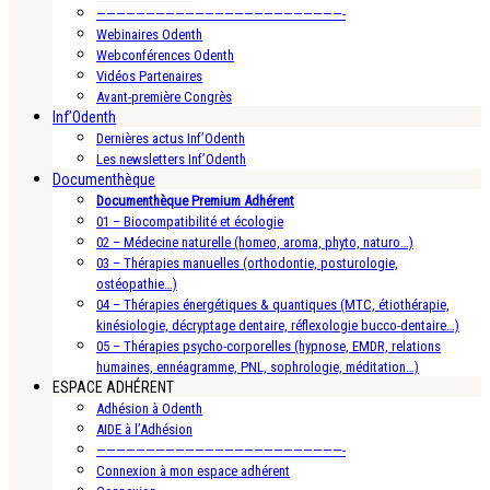
—————————————————————————-
Webinaires Odenth
Webconférences Odenth
Vidéos Partenaires
Avant-première Congrès
Inf’Odenth
Dernières actus Inf’Odenth
Les newsletters Inf’Odenth
Documenthèque
Documenthèque Premium Adhérent
01 – Biocompatibilité et écologie
02 – Médecine naturelle (homeo, aroma, phyto, naturo…)
03 – Thérapies manuelles (orthodontie, posturologie,
ostéopathie…)
04 – Thérapies énergétiques & quantiques (MTC, étiothérapie,
kinésiologie, décryptage dentaire, réflexologie bucco-dentaire…)
05 – Thérapies psycho-corporelles (hypnose, EMDR, relations
humaines, ennéagramme, PNL, sophrologie, méditation…)
ESPACE ADHÉRENT
Adhésion à Odenth
AIDE à l’Adhésion
—————————————————————————-
Connexion à mon espace adhérent