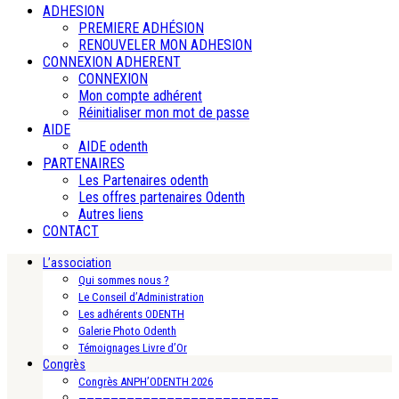
ADHESION
PREMIERE ADHÉSION
RENOUVELER MON ADHESION
CONNEXION ADHERENT
CONNEXION
Mon compte adhérent
Réinitialiser mon mot de passe
AIDE
AIDE odenth
PARTENAIRES
Les Partenaires odenth
Les offres partenaires Odenth
Autres liens
CONTACT
L’association
Qui sommes nous ?
Le Conseil d’Administration
Les adhérents ODENTH
Galerie Photo Odenth
Témoignages Livre d’Or
Congrès
Congrès ANPH’ODENTH 2026
—————————————————————————-