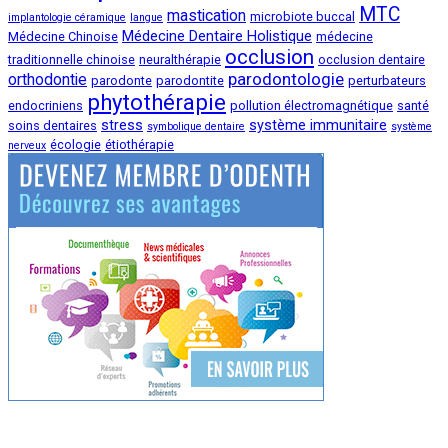
MTC
mastication
microbiote buccal
implantologie céramique
langue
Médecine Dentaire Holistique
Médecine Chinoise
médecine
occlusion
traditionnelle chinoise
neuralthérapie
occlusion dentaire
parodontologie
orthodontie
parodonte
parodontite
perturbateurs
phytothérapie
endocriniens
pollution électromagnétique
santé
stress
système immunitaire
soins dentaires
symbolique dentaire
système
écologie
étiothérapie
nerveux