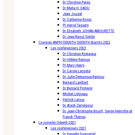
Dr Christine Perez
Dr Maha H. DAOU
Jean Jouzel
Dr Catherine Rossi,
Pr Hervé Tassery
Dr Elisabeth JOHAN-AMOURETTE
Dr Jean-Raoul Sintès
Congres ANPH’ODENTH ODENTH Biarritz 2022
Les conférenciers 2022
Dr Christine Romagna
Dr Hélène Renoux
Pr Marc Henry
Dr Carole Leconte
Dr Julie Demassue-Rannou
Bernard Lambert
Dr Bernard Poitevin
Michel Lidoreau
Patrick Latour
Dr Arash Zarrinpour
Dr Jean-Christophe Bourit, Serge Henrotte et
Franck Therras
Le congrès Odenth 2021
Les conférenciers 2021
Dr Danielle Dumonteil