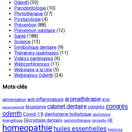
Odenth
(30)
Parodontologie
(10)
Phytothérapie
(27)
Posturologie
(4)
Prévention
(88)
Prévention sanitaire
(12)
Santé
(188)
Science
(13)
Symbolique dentaire
(9)
Thérapies quantiques
(11)
Vidéos partenaires
(6)
Webconférences
(11)
Webinaire à la Une
(5)
Webinaires Odenth
(24)
Mots-clés
aromathérapie
anti-inflammatoire
alimentation
ATM
congrès
cabinet dentaire
bruxisme
congrès
biocompatibilité
odenth
Covid-19
dentisterie holistique
dentisterie
Décryptage dentaire
HE
énergétique
gemmothérapie
gingivite
homeopathie
huiles essentielles
hypnose