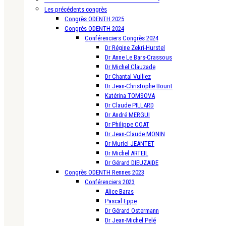
Les précédents congrès
Congrès ODENTH 2025
Congrès ODENTH 2024
Conférenciers Congrès 2024
Dr Régine Zekri-Hurstel
Dr Anne Le Bars-Crassous
Dr Michel Clauzade
Dr Chantal Vulliez
Dr Jean-Christophe Bourit
Katérina TOMSOVA
Dr Claude PILLARD
Dr André MERGUI
Dr Philippe COAT
Dr Jean-Claude MONIN
Dr Muriel JEANTET
Dr Michel ARTEIL
Dr Gérard DIEUZAIDE
Congrès ODENTH Rennes 2023
Conférenciers 2023
Alice Baras
Pascal Eppe
Dr Gérard Ostermann
Dr Jean-Michel Pelé