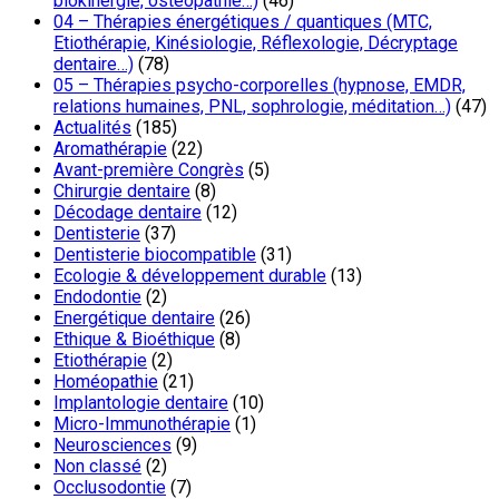
biokinergie, ostéopathie…)
(46)
04 – Thérapies énergétiques / quantiques (MTC,
Etiothérapie, Kinésiologie, Réflexologie, Décryptage
dentaire…)
(78)
05 – Thérapies psycho-corporelles (hypnose, EMDR,
relations humaines, PNL, sophrologie, méditation…)
(47)
Actualités
(185)
Aromathérapie
(22)
Avant-première Congrès
(5)
Chirurgie dentaire
(8)
Décodage dentaire
(12)
Dentisterie
(37)
Dentisterie biocompatible
(31)
Ecologie & développement durable
(13)
Endodontie
(2)
Energétique dentaire
(26)
Ethique & Bioéthique
(8)
Etiothérapie
(2)
Homéopathie
(21)
Implantologie dentaire
(10)
Micro-Immunothérapie
(1)
Neurosciences
(9)
Non classé
(2)
Occlusodontie
(7)