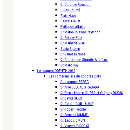
Dr Caroline Reynaud
Gilles Fournil
Alain Huot
Pascal Paillet
Philippe Laffaille
Dr Marie-Solange Raymond
Dr Antony Pulli
Dr Mathilde Vian
Sonia Spelen
Dr Vanessa Nabal
Dr Christophe Girardin Andréani
Dr Marc Hay
Le congrès ODENTH 2019
Les conférenciers du congrès 2019
Dr Jacques ABEGG
Dr ANA DELGADO RABADA
Dr Pierre-Hubert DUPAS et Grégory DUPAS
Dr David GUEX
Dr Gérard GUILLAUME
Dr Robert Heckler
Dr Fernand KIMMEL
Dr. Léopold KUN
Dr Vincent PISSOAT