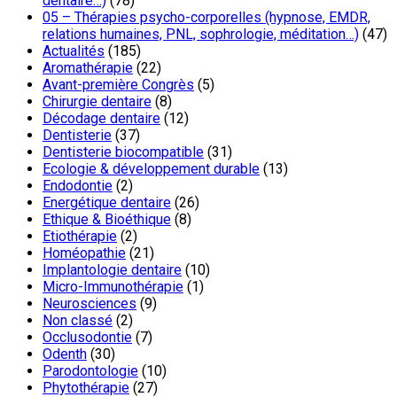
dentaire…)
(78)
05 – Thérapies psycho-corporelles (hypnose, EMDR,
relations humaines, PNL, sophrologie, méditation…)
(47)
Actualités
(185)
Aromathérapie
(22)
Avant-première Congrès
(5)
Chirurgie dentaire
(8)
Décodage dentaire
(12)
Dentisterie
(37)
Dentisterie biocompatible
(31)
Ecologie & développement durable
(13)
Endodontie
(2)
Energétique dentaire
(26)
Ethique & Bioéthique
(8)
Etiothérapie
(2)
Homéopathie
(21)
Implantologie dentaire
(10)
Micro-Immunothérapie
(1)
Neurosciences
(9)
Non classé
(2)
Occlusodontie
(7)
Odenth
(30)
Parodontologie
(10)
Phytothérapie
(27)