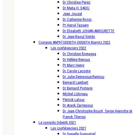
Dr Christine Perez
Dr Maha H. DAOU
Jean Jouzel
Dr Catherine Rossi,
Pr Hervé Tassery
Dr Elisabeth JOHAN-AMOURETTE
Dr Jean-Raoul Sintès
Congres ANPH’ODENTH ODENTH Biarritz 2022
Les conférenciers 2022
Dr Christine Romagna
Dr Hélène Renoux
Pr Marc Henry
Dr Carole Leconte
Dr Julie Demassue-Rannou
Bernard Lambert
Dr Bernard Poitevin
Michel Lidoreau
Patrick Latour
Dr Arash Zarrinpour
Dr Jean-Christophe Bourit, Serge Henrotte et
Franck Therras
Le congrès Odenth 2021
Les conférenciers 2021
Dr Danielle Dumonteil