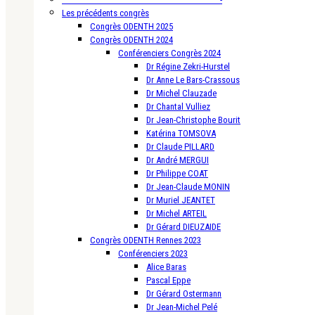
Les précédents congrès
Congrès ODENTH 2025
Congrès ODENTH 2024
Conférenciers Congrès 2024
Dr Régine Zekri-Hurstel
Dr Anne Le Bars-Crassous
Dr Michel Clauzade
Dr Chantal Vulliez
Dr Jean-Christophe Bourit
Katérina TOMSOVA
Dr Claude PILLARD
Dr André MERGUI
Dr Philippe COAT
Dr Jean-Claude MONIN
Dr Muriel JEANTET
Dr Michel ARTEIL
Dr Gérard DIEUZAIDE
Congrès ODENTH Rennes 2023
Conférenciers 2023
Alice Baras
Pascal Eppe
Dr Gérard Ostermann
Dr Jean-Michel Pelé