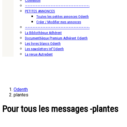
Connexion
—————————————————————————-
PETITES ANNONCES
Toutes les petites annonces Odenth
Créer / Modifier mes annonces
—————————————————————————-
La Bibliothèque Adhérent
Documenthèque Premium Adhérent Odenth
Les livres blancs Odenth
Les newsletters Inf’Odenth
La revue Autredent
Odenth
plantes
Pour tous les messages -plantes