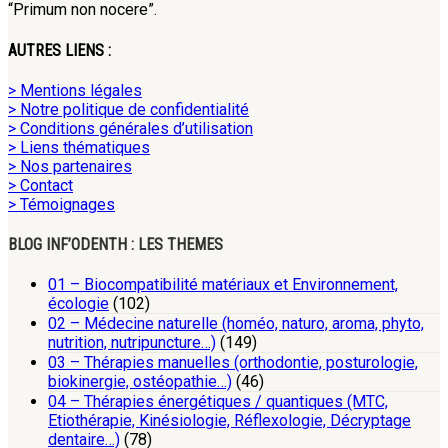
“Primum non nocere”.
AUTRES LIENS :
> Mentions légales
> Notre politique de confidentialité
> Conditions générales d’utilisation
> Liens thématiques
> Nos partenaires
> Contact
> Témoignages
BLOG INF’ODENTH : LES THEMES
01 – Biocompatibilité matériaux et Environnement,
écologie
(102)
02 – Médecine naturelle (homéo, naturo, aroma, phyto,
nutrition, nutripuncture…)
(149)
03 – Thérapies manuelles (orthodontie, posturologie,
biokinergie, ostéopathie…)
(46)
04 – Thérapies énergétiques / quantiques (MTC,
Etiothérapie, Kinésiologie, Réflexologie, Décryptage
dentaire…)
(78)