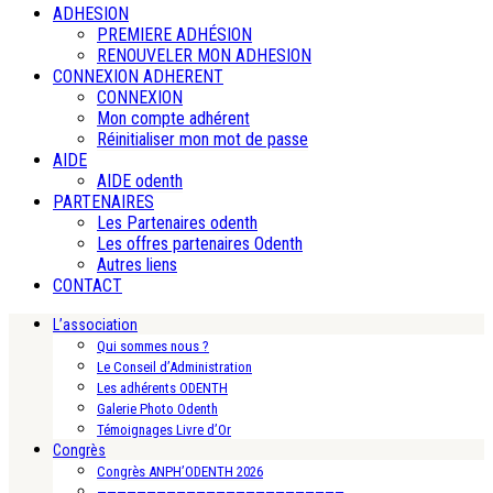
ADHESION
PREMIERE ADHÉSION
RENOUVELER MON ADHESION
CONNEXION ADHERENT
CONNEXION
Mon compte adhérent
Réinitialiser mon mot de passe
AIDE
AIDE odenth
PARTENAIRES
Les Partenaires odenth
Les offres partenaires Odenth
Autres liens
CONTACT
L’association
Qui sommes nous ?
Le Conseil d’Administration
Les adhérents ODENTH
Galerie Photo Odenth
Témoignages Livre d’Or
Congrès
Congrès ANPH’ODENTH 2026
—————————————————————————-