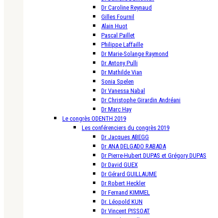
Dr Caroline Reynaud
Gilles Fournil
Alain Huot
Pascal Paillet
Philippe Laffaille
Dr Marie-Solange Raymond
Dr Antony Pulli
Dr Mathilde Vian
Sonia Spelen
Dr Vanessa Nabal
Dr Christophe Girardin Andréani
Dr Marc Hay
Le congrès ODENTH 2019
Les conférenciers du congrès 2019
Dr Jacques ABEGG
Dr ANA DELGADO RABADA
Dr Pierre-Hubert DUPAS et Grégory DUPAS
Dr David GUEX
Dr Gérard GUILLAUME
Dr Robert Heckler
Dr Fernand KIMMEL
Dr. Léopold KUN
Dr Vincent PISSOAT