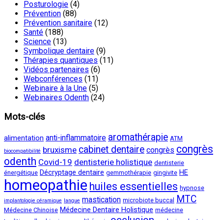
Posturologie
(4)
Prévention
(88)
Prévention sanitaire
(12)
Santé
(188)
Science
(13)
Symbolique dentaire
(9)
Thérapies quantiques
(11)
Vidéos partenaires
(6)
Webconférences
(11)
Webinaire à la Une
(5)
Webinaires Odenth
(24)
Mots-clés
aromathérapie
anti-inflammatoire
alimentation
ATM
congrès
cabinet dentaire
bruxisme
congrès
biocompatibilité
odenth
Covid-19
dentisterie holistique
dentisterie
Décryptage dentaire
HE
énergétique
gemmothérapie
gingivite
homeopathie
huiles essentielles
hypnose
MTC
mastication
microbiote buccal
implantologie céramique
langue
Médecine Dentaire Holistique
Médecine Chinoise
médecine
occlusion