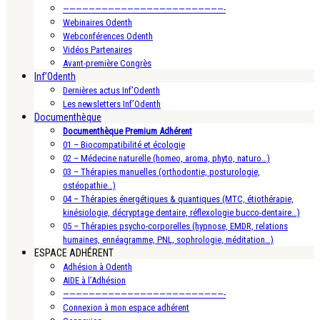
—————————————————————————-
Webinaires Odenth
Webconférences Odenth
Vidéos Partenaires
Avant-première Congrès
Inf’Odenth
Dernières actus Inf’Odenth
Les newsletters Inf’Odenth
Documenthèque
Documenthèque Premium Adhérent
01 – Biocompatibilité et écologie
02 – Médecine naturelle (homeo, aroma, phyto, naturo…)
03 – Thérapies manuelles (orthodontie, posturologie,
ostéopathie…)
04 – Thérapies énergétiques & quantiques (MTC, étiothérapie,
kinésiologie, décryptage dentaire, réflexologie bucco-dentaire…)
05 – Thérapies psycho-corporelles (hypnose, EMDR, relations
humaines, ennéagramme, PNL, sophrologie, méditation…)
ESPACE ADHÉRENT
Adhésion à Odenth
AIDE à l’Adhésion
—————————————————————————-
Connexion à mon espace adhérent