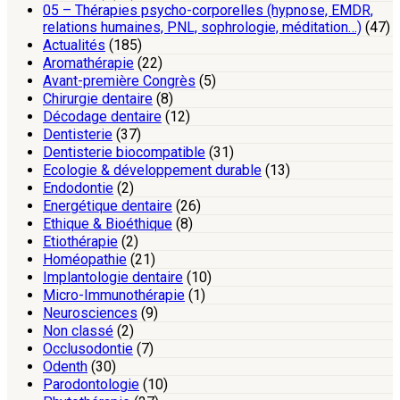
05 – Thérapies psycho-corporelles (hypnose, EMDR,
relations humaines, PNL, sophrologie, méditation…)
(47)
Actualités
(185)
Aromathérapie
(22)
Avant-première Congrès
(5)
Chirurgie dentaire
(8)
Décodage dentaire
(12)
Dentisterie
(37)
Dentisterie biocompatible
(31)
Ecologie & développement durable
(13)
Endodontie
(2)
Energétique dentaire
(26)
Ethique & Bioéthique
(8)
Etiothérapie
(2)
Homéopathie
(21)
Implantologie dentaire
(10)
Micro-Immunothérapie
(1)
Neurosciences
(9)
Non classé
(2)
Occlusodontie
(7)
Odenth
(30)
Parodontologie
(10)