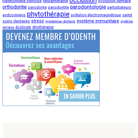
traditionnelle chinoise
neuralthérapie
occlusion dentaire
parodontologie
orthodontie
parodonte
parodontite
perturbateurs
phytothérapie
endocriniens
pollution électromagnétique
santé
stress
système immunitaire
soins dentaires
symbolique dentaire
système
écologie
étiothérapie
nerveux