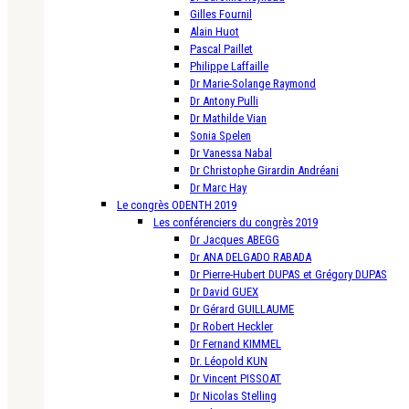
Gilles Fournil
Alain Huot
Pascal Paillet
Philippe Laffaille
Dr Marie-Solange Raymond
Dr Antony Pulli
Dr Mathilde Vian
Sonia Spelen
Dr Vanessa Nabal
Dr Christophe Girardin Andréani
Dr Marc Hay
Le congrès ODENTH 2019
Les conférenciers du congrès 2019
Dr Jacques ABEGG
Dr ANA DELGADO RABADA
Dr Pierre-Hubert DUPAS et Grégory DUPAS
Dr David GUEX
Dr Gérard GUILLAUME
Dr Robert Heckler
Dr Fernand KIMMEL
Dr. Léopold KUN
Dr Vincent PISSOAT
Dr Nicolas Stelling