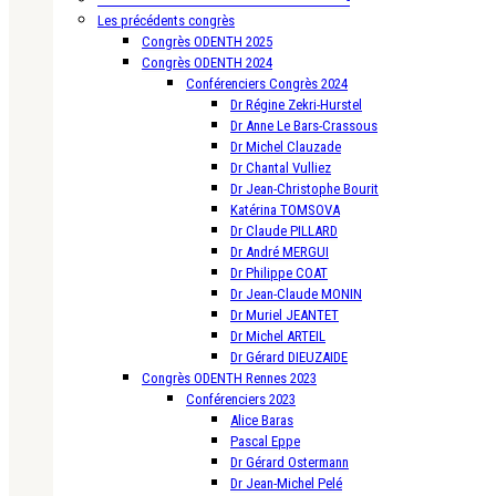
Les précédents congrès
Congrès ODENTH 2025
Congrès ODENTH 2024
Conférenciers Congrès 2024
Dr Régine Zekri-Hurstel
Dr Anne Le Bars-Crassous
Dr Michel Clauzade
Dr Chantal Vulliez
Dr Jean-Christophe Bourit
Katérina TOMSOVA
Dr Claude PILLARD
Dr André MERGUI
Dr Philippe COAT
Dr Jean-Claude MONIN
Dr Muriel JEANTET
Dr Michel ARTEIL
Dr Gérard DIEUZAIDE
Congrès ODENTH Rennes 2023
Conférenciers 2023
Alice Baras
Pascal Eppe
Dr Gérard Ostermann
Dr Jean-Michel Pelé