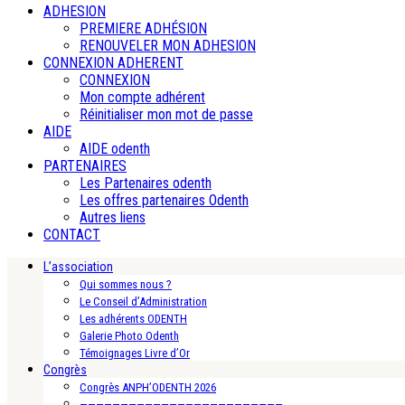
ADHESION
PREMIERE ADHÉSION
RENOUVELER MON ADHESION
CONNEXION ADHERENT
CONNEXION
Mon compte adhérent
Réinitialiser mon mot de passe
AIDE
AIDE odenth
PARTENAIRES
Les Partenaires odenth
Les offres partenaires Odenth
Autres liens
CONTACT
L’association
Qui sommes nous ?
Le Conseil d’Administration
Les adhérents ODENTH
Galerie Photo Odenth
Témoignages Livre d’Or
Congrès
Congrès ANPH’ODENTH 2026
—————————————————————————-