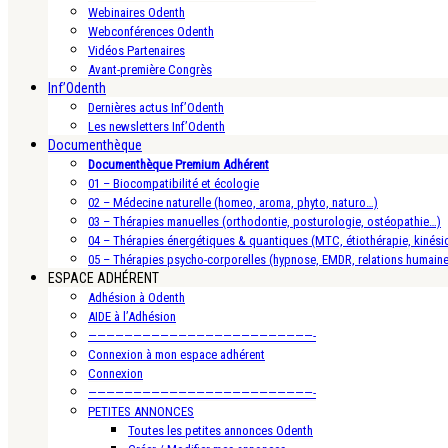
Webinaires Odenth
Webconférences Odenth
Vidéos Partenaires
Avant-première Congrès
Inf’Odenth
Dernières actus Inf’Odenth
Les newsletters Inf’Odenth
Documenthèque
Documenthèque Premium Adhérent
01 – Biocompatibilité et écologie
02 – Médecine naturelle (homeo, aroma, phyto, naturo…)
03 – Thérapies manuelles (orthodontie, posturologie, ostéopathie…)
04 – Thérapies énergétiques & quantiques (MTC, étiothérapie, kinésio
05 – Thérapies psycho-corporelles (hypnose, EMDR, relations humain
ESPACE ADHÉRENT
Adhésion à Odenth
AIDE à l’Adhésion
—————————————————————————-
Connexion à mon espace adhérent
Connexion
—————————————————————————-
PETITES ANNONCES
Toutes les petites annonces Odenth