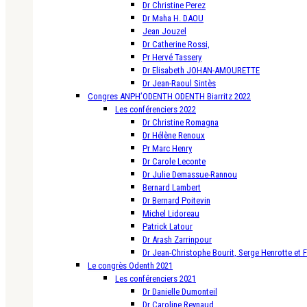
Dr Christine Perez
Dr Maha H. DAOU
Jean Jouzel
Dr Catherine Rossi,
Pr Hervé Tassery
Dr Elisabeth JOHAN-AMOURETTE
Dr Jean-Raoul Sintès
Congres ANPH’ODENTH ODENTH Biarritz 2022
Les conférenciers 2022
Dr Christine Romagna
Dr Hélène Renoux
Pr Marc Henry
Dr Carole Leconte
Dr Julie Demassue-Rannou
Bernard Lambert
Dr Bernard Poitevin
Michel Lidoreau
Patrick Latour
Dr Arash Zarrinpour
Dr Jean-Christophe Bourit, Serge Henrotte et 
Le congrès Odenth 2021
Les conférenciers 2021
Dr Danielle Dumonteil
Dr Caroline Reynaud