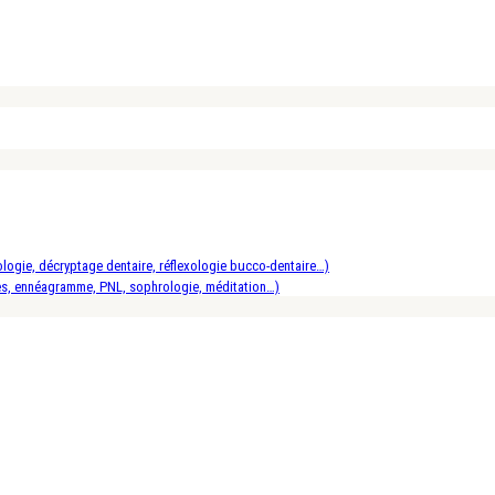
logie, décryptage dentaire, réflexologie bucco-dentaire…)
es, ennéagramme, PNL, sophrologie, méditation…)