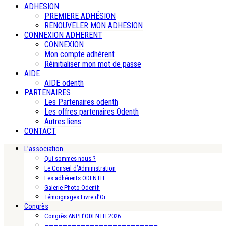
ADHESION
PREMIERE ADHÉSION
RENOUVELER MON ADHESION
CONNEXION ADHERENT
CONNEXION
Mon compte adhérent
Réinitialiser mon mot de passe
AIDE
AIDE odenth
PARTENAIRES
Les Partenaires odenth
Les offres partenaires Odenth
Autres liens
CONTACT
L’association
Qui sommes nous ?
Le Conseil d’Administration
Les adhérents ODENTH
Galerie Photo Odenth
Témoignages Livre d’Or
Congrès
Congrès ANPH’ODENTH 2026
—————————————————————————-