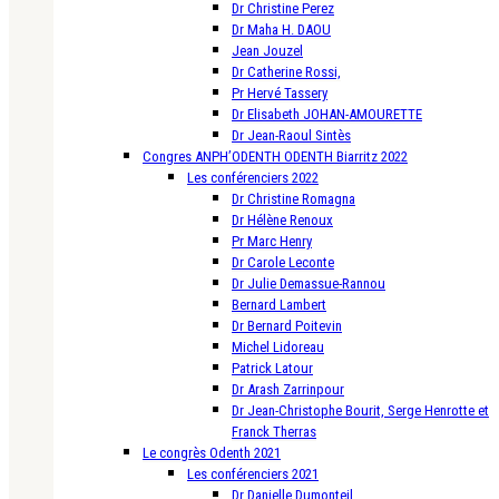
Dr Christine Perez
Dr Maha H. DAOU
Jean Jouzel
Dr Catherine Rossi,
Pr Hervé Tassery
Dr Elisabeth JOHAN-AMOURETTE
Dr Jean-Raoul Sintès
Congres ANPH’ODENTH ODENTH Biarritz 2022
Les conférenciers 2022
Dr Christine Romagna
Dr Hélène Renoux
Pr Marc Henry
Dr Carole Leconte
Dr Julie Demassue-Rannou
Bernard Lambert
Dr Bernard Poitevin
Michel Lidoreau
Patrick Latour
Dr Arash Zarrinpour
Dr Jean-Christophe Bourit, Serge Henrotte et
Franck Therras
Le congrès Odenth 2021
Les conférenciers 2021
Dr Danielle Dumonteil