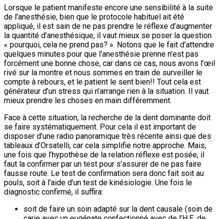
Lorsque le patient manifeste encore une sensibilité à la suite
de l’anesthésie, bien que le protocole habituel ait été
appliqué, il est sain de ne pas prendre le réflexe d’augmenter
la quantité d’anesthésique, il vaut mieux se poser la question
« pourquoi, cela ne prend pas? ». Notons que le fait d’attendre
quelques minutes pour que l’anesthésie prenne n’est pas
forcément une bonne chose, car dans ce cas, nous avons l’œil
rivé sur la montre et nous sommes en train de surveiller le
compte à rebours, et le patient le sent bien!! Tout cela est
générateur d’un stress qui n’arrange rien à la situation. Il vaut
mieux prendre les choses en main différemment.
Face à cette situation, la recherche de la dent dominante doit
se faire systématiquement. Pour cela il est important de
disposer d’une radio panoramique très récente ainsi que des
tableaux d’Orsatelli, car cela simplifie notre approche. Mais,
une fois que l’hypothèse de la relation réflexe est posée, il
faut la confirmer par un test pour s’assurer de ne pas faire
fausse route. Le test de confirmation sera donc fait soit au
pouls, soit à l’aide d’un test de kinésiologie. Une fois le
diagnostic confirmé, il suffira:
soit de faire un soin adapté sur la dent causale (soin de
carie avec un eugénate confectionné avec de l’H.E. de