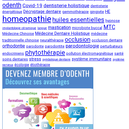
odenth
Covid-19
dentisterie holistique
dentisterie
Décryptage dentaire
HE
énergétique
gemmothérapie
gingivite
homeopathie
huiles essentielles
hypnose
MTC
mastication
microbiote buccal
implantologie céramique
langue
Médecine Dentaire Holistique
Médecine Chinoise
médecine
occlusion
traditionnelle chinoise
neuralthérapie
occlusion dentaire
parodontologie
orthodontie
parodonte
parodontite
perturbateurs
phytothérapie
endocriniens
pollution électromagnétique
santé
stress
système immunitaire
soins dentaires
symbolique dentaire
système
écologie
étiothérapie
nerveux