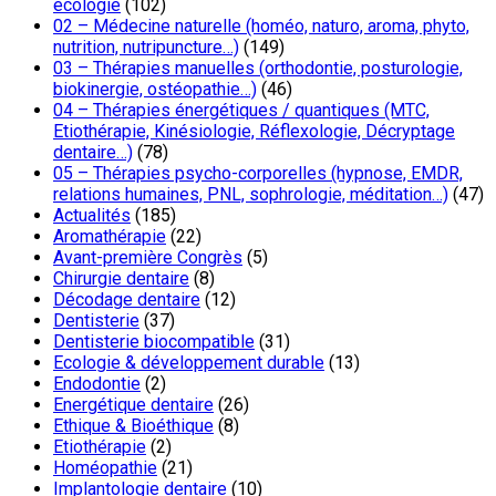
écologie
(102)
02 – Médecine naturelle (homéo, naturo, aroma, phyto,
nutrition, nutripuncture…)
(149)
03 – Thérapies manuelles (orthodontie, posturologie,
biokinergie, ostéopathie…)
(46)
04 – Thérapies énergétiques / quantiques (MTC,
Etiothérapie, Kinésiologie, Réflexologie, Décryptage
dentaire…)
(78)
05 – Thérapies psycho-corporelles (hypnose, EMDR,
relations humaines, PNL, sophrologie, méditation…)
(47)
Actualités
(185)
Aromathérapie
(22)
Avant-première Congrès
(5)
Chirurgie dentaire
(8)
Décodage dentaire
(12)
Dentisterie
(37)
Dentisterie biocompatible
(31)
Ecologie & développement durable
(13)
Endodontie
(2)
Energétique dentaire
(26)
Ethique & Bioéthique
(8)
Etiothérapie
(2)
Homéopathie
(21)
Implantologie dentaire
(10)