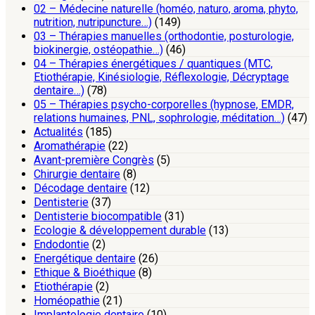
02 – Médecine naturelle (homéo, naturo, aroma, phyto,
nutrition, nutripuncture…)
(149)
03 – Thérapies manuelles (orthodontie, posturologie,
biokinergie, ostéopathie…)
(46)
04 – Thérapies énergétiques / quantiques (MTC,
Etiothérapie, Kinésiologie, Réflexologie, Décryptage
dentaire…)
(78)
05 – Thérapies psycho-corporelles (hypnose, EMDR,
relations humaines, PNL, sophrologie, méditation…)
(47)
Actualités
(185)
Aromathérapie
(22)
Avant-première Congrès
(5)
Chirurgie dentaire
(8)
Décodage dentaire
(12)
Dentisterie
(37)
Dentisterie biocompatible
(31)
Ecologie & développement durable
(13)
Endodontie
(2)
Energétique dentaire
(26)
Ethique & Bioéthique
(8)
Etiothérapie
(2)
Homéopathie
(21)
Implantologie dentaire
(10)