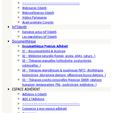
—————————————————————————-
Webinaires Odenth
Webconférences Odenth
Vidéos Partenaires
Avant-première Congrès
Inf’Odenth
Dernières actus Inf’Odenth
Les newsletters Inf’Odenth
Documenthèque
Documenthèque Premium Adhérent
01 – Biocompatibilité et écologie
02 – Médecine naturelle (homeo, aroma, phyto, naturo…)
03 – Thérapies manuelles (orthodontie, posturologie,
ostéopathie…)
04 – Thérapies énergétiques & quantiques (MTC, étiothérapie,
kinésiologie, décryptage dentaire, réflexologie bucco-dentaire…)
05 – Thérapies psycho-corporelles (hypnose, EMDR, relations
humaines, ennéagramme, PNL, sophrologie, méditation…)
ESPACE ADHÉRENT
Adhésion à Odenth
AIDE à l’Adhésion
—————————————————————————-
Connexion à mon espace adhérent