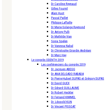
Dr Caroline Reynaud
Gilles Fournil
Alain Huot
Pascal Paillet
Philippe Laffaille
Dr Marie-Solange Raymond
Dr Antony Pulli
Dr Mathilde Vian
Sonia Spelen
Dr Vanessa Nabal
Dr Christophe Girardin Andréani
Dr Marc Hay
Le congrès ODENTH 2019
Les conférenciers du congrès 2019
Dr Jacques ABEGG
Dr ANA DELGADO RABADA
Dr Pierre-Hubert DUPAS et Grégory DUPAS
Dr David GUEX
Dr Gérard GUILLAUME
Dr Robert Heckler
Dr Fernand KIMMEL
Dr. Léopold KUN
Dr Vincent PISSOAT