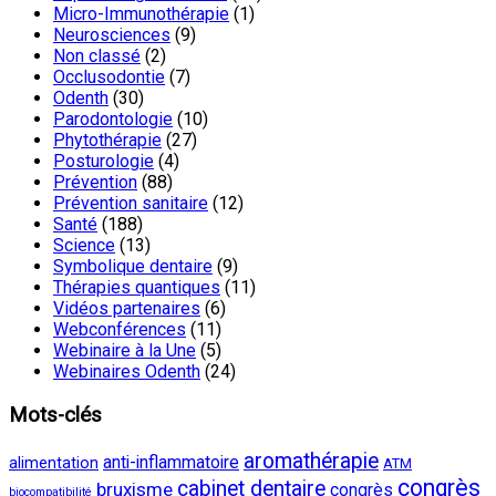
Micro-Immunothérapie
(1)
Neurosciences
(9)
Non classé
(2)
Occlusodontie
(7)
Odenth
(30)
Parodontologie
(10)
Phytothérapie
(27)
Posturologie
(4)
Prévention
(88)
Prévention sanitaire
(12)
Santé
(188)
Science
(13)
Symbolique dentaire
(9)
Thérapies quantiques
(11)
Vidéos partenaires
(6)
Webconférences
(11)
Webinaire à la Une
(5)
Webinaires Odenth
(24)
Mots-clés
aromathérapie
anti-inflammatoire
alimentation
ATM
congrès
cabinet dentaire
bruxisme
congrès
biocompatibilité