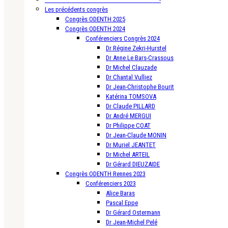
Les précédents congrès
Congrès ODENTH 2025
Congrès ODENTH 2024
Conférenciers Congrès 2024
Dr Régine Zekri-Hurstel
Dr Anne Le Bars-Crassous
Dr Michel Clauzade
Dr Chantal Vulliez
Dr Jean-Christophe Bourit
Katérina TOMSOVA
Dr Claude PILLARD
Dr André MERGUI
Dr Philippe COAT
Dr Jean-Claude MONIN
Dr Muriel JEANTET
Dr Michel ARTEIL
Dr Gérard DIEUZAIDE
Congrès ODENTH Rennes 2023
Conférenciers 2023
Alice Baras
Pascal Eppe
Dr Gérard Ostermann
Dr Jean-Michel Pelé