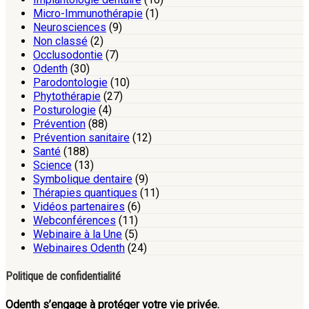
Micro-Immunothérapie
(1)
Neurosciences
(9)
Non classé
(2)
Occlusodontie
(7)
Odenth
(30)
Parodontologie
(10)
Phytothérapie
(27)
Posturologie
(4)
Prévention
(88)
Prévention sanitaire
(12)
Santé
(188)
Science
(13)
Symbolique dentaire
(9)
Thérapies quantiques
(11)
Vidéos partenaires
(6)
Webconférences
(11)
Webinaire à la Une
(5)
Webinaires Odenth
(24)
Politique de confidentialité
Odenth s’engage à protéger votre vie privée.