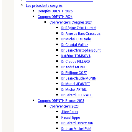
Les précédents congrès
Congrès ODENTH 2025
Congrès ODENTH 2024
Conférenciers Congrès 2024
Dr Régine Zekri-Hurstel
Dr Anne Le Bars-Crassous
Dr Michel Clauzade
Dr Chantal Vulliez
Dr Jean-Christophe Bourit
Katérina TOMSOVA
Dr Claude PILLARD
Dr André MERGUI
Dr Philippe COAT
Dr Jean-Claude MONIN
Dr Muriel JEANTET
Dr Michel ARTEIL
Dr Gérard DIEUZAIDE
Congrès ODENTH Rennes 2023
Conférenciers 2023
Alice Baras
Pascal Eppe
Dr Gérard Ostermann
Dr Jean-Michel Pelé