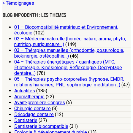
> Témoignages
BLOG INF’ODENTH : LES THEMES
01 – Biocompatibilité matériaux et Environnement,
écologie
(102)
02 – Médecine naturelle (homéo, naturo, aroma, phyto,
nutrition, nutripuncture…)
(149)
03 – Thérapies manuelles (orthodontie, posturologie,
biokinergie, ostéopathie…)
(46)
04 – Thérapies énergétiques / quantiques (MTC,
Etiothérapie, Kinésiologie, Réflexologie, Décryptage
dentaire…)
(78)
05 – Thérapies psycho-corporelles (hypnose, EMDR,
relations humaines, PNL, sophrologie, méditation…)
(47)
Actualités
(185)
Aromathérapie
(22)
Avant-première Congrès
(5)
Chirurgie dentaire
(8)
Décodage dentaire
(12)
Dentisterie
(37)
Dentisterie biocompatible
(31)
Ecologie & développement durable
(13)