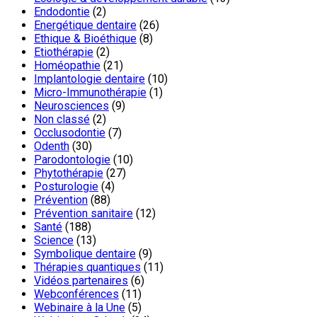
Endodontie
(2)
Energétique dentaire
(26)
Ethique & Bioéthique
(8)
Etiothérapie
(2)
Homéopathie
(21)
Implantologie dentaire
(10)
Micro-Immunothérapie
(1)
Neurosciences
(9)
Non classé
(2)
Occlusodontie
(7)
Odenth
(30)
Parodontologie
(10)
Phytothérapie
(27)
Posturologie
(4)
Prévention
(88)
Prévention sanitaire
(12)
Santé
(188)
Science
(13)
Symbolique dentaire
(9)
Thérapies quantiques
(11)
Vidéos partenaires
(6)
Webconférences
(11)
Webinaire à la Une
(5)