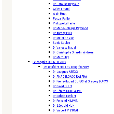
Dr Caroline Reynaud
Gilles Fournil
Alain Huot
Pascal Paillet
Philippe Laffaille
Dr Marie-Solange Raymond
Dr Antony Pulli
Dr Mathilde Vian
Sonia Spelen
Dr Vanessa Nabal
Dr Christophe Girardin Andréani
Dr Marc Hay
Le congrès ODENTH 2019
Les conférenciers du congrès 2019
Dr Jacques ABEGG
Dr ANA DELGADO RABADA
Dr Pierre-Hubert DUPAS et Grégory DUPAS
Dr David GUEX
Dr Gérard GUILLAUME
Dr Robert Heckler
Dr Fernand KIMMEL
Dr. Léopold KUN
Dr Vincent PISSOAT