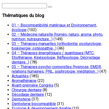
Thématiques du blog
01 – Biocompatibilité matériaux et Environnement,
écologie
(102)
02 – Médecine naturelle (homéo, naturo, aroma, phyto,
nutrition, nutripuncture…)
(149)
03 – Thérapies manuelles (orthodontie, posturologie,
biokinergie, ostéopathie…)
(46)
04 – Thérapies énergétiques / quantiques (MTC,
Etiothérapie, Kinésiologie, Réflexologie, Décryptage
dentaire…)
(78)
05 – Thérapies psycho-corporelles (hypnose, EMDR,
relations humaines, PNL, sophrologie, méditation…)
(47)
Actualités
(185)
Aromathérapie
(22)
Avant-première Congrès
(5)
Chirurgie dentaire
(8)
Décodage dentaire
(12)
Dentisterie
(37)
Dentisterie biocompatible
(31)
Ecologie & développement durable
(13)