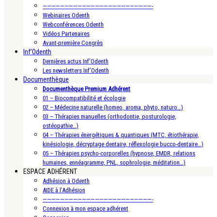
—————————————————————————-
Webinaires Odenth
Webconférences Odenth
Vidéos Partenaires
Avant-première Congrès
Inf’Odenth
Dernières actus Inf’Odenth
Les newsletters Inf’Odenth
Documenthèque
Documenthèque Premium Adhérent
01 – Biocompatibilité et écologie
02 – Médecine naturelle (homeo, aroma, phyto, naturo…)
03 – Thérapies manuelles (orthodontie, posturologie,
ostéopathie…)
04 – Thérapies énergétiques & quantiques (MTC, étiothérapie,
kinésiologie, décryptage dentaire, réflexologie bucco-dentaire…)
05 – Thérapies psycho-corporelles (hypnose, EMDR, relations
humaines, ennéagramme, PNL, sophrologie, méditation…)
ESPACE ADHÉRENT
Adhésion à Odenth
AIDE à l’Adhésion
—————————————————————————-
Connexion à mon espace adhérent