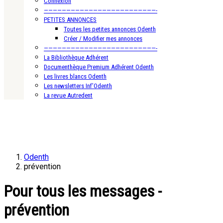
Connexion
—————————————————————————-
PETITES ANNONCES
Toutes les petites annonces Odenth
Créer / Modifier mes annonces
—————————————————————————-
La Bibliothèque Adhérent
Documenthèque Premium Adhérent Odenth
Les livres blancs Odenth
Les newsletters Inf’Odenth
La revue Autredent
Odenth
prévention
Pour tous les messages -
prévention