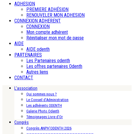
ADHESION
PREMIERE ADHÉSION
RENOUVELER MON ADHESION
CONNEXION ADHERENT
CONNEXION
Mon compte adhérent
Réinitialiser mon mot de passe
AIDE
AIDE odenth
PARTENAIRES
Les Partenaires odenth
Les offres partenaires Odenth
Autres liens
CONTACT
L’association
Qui sommes nous ?
Le Conseil d’Administration
Les adhérents ODENTH
Galerie Photo Odenth
Témoignages Livre d’Or
Congrès
Congrès ANPH’ODENTH 2026
—————————————————————————-