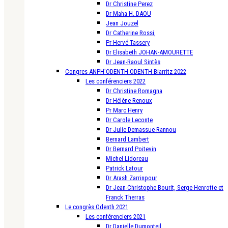
Dr Christine Perez
Dr Maha H. DAOU
Jean Jouzel
Dr Catherine Rossi,
Pr Hervé Tassery
Dr Elisabeth JOHAN-AMOURETTE
Dr Jean-Raoul Sintès
Congres ANPH’ODENTH ODENTH Biarritz 2022
Les conférenciers 2022
Dr Christine Romagna
Dr Hélène Renoux
Pr Marc Henry
Dr Carole Leconte
Dr Julie Demassue-Rannou
Bernard Lambert
Dr Bernard Poitevin
Michel Lidoreau
Patrick Latour
Dr Arash Zarrinpour
Dr Jean-Christophe Bourit, Serge Henrotte et
Franck Therras
Le congrès Odenth 2021
Les conférenciers 2021
Dr Danielle Dumonteil