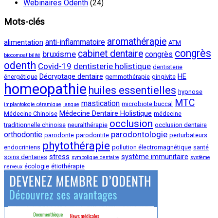
Webinaires Odenth
(24)
Mots-clés
aromathérapie
anti-inflammatoire
alimentation
ATM
congrès
cabinet dentaire
bruxisme
congrès
biocompatibilité
odenth
Covid-19
dentisterie holistique
dentisterie
Décryptage dentaire
HE
énergétique
gemmothérapie
gingivite
homeopathie
huiles essentielles
hypnose
MTC
mastication
microbiote buccal
implantologie céramique
langue
Médecine Dentaire Holistique
Médecine Chinoise
médecine
occlusion
traditionnelle chinoise
neuralthérapie
occlusion dentaire
parodontologie
orthodontie
parodonte
parodontite
perturbateurs
phytothérapie
endocriniens
pollution électromagnétique
santé
stress
système immunitaire
soins dentaires
symbolique dentaire
système
écologie
étiothérapie
nerveux