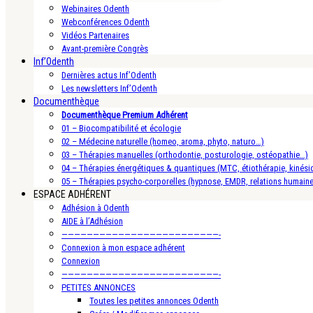
Webinaires Odenth
Webconférences Odenth
Vidéos Partenaires
Avant-première Congrès
Inf’Odenth
Dernières actus Inf’Odenth
Les newsletters Inf’Odenth
Documenthèque
Documenthèque Premium Adhérent
01 – Biocompatibilité et écologie
02 – Médecine naturelle (homeo, aroma, phyto, naturo…)
03 – Thérapies manuelles (orthodontie, posturologie, ostéopathie…)
04 – Thérapies énergétiques & quantiques (MTC, étiothérapie, kinésio
05 – Thérapies psycho-corporelles (hypnose, EMDR, relations humain
ESPACE ADHÉRENT
Adhésion à Odenth
AIDE à l’Adhésion
—————————————————————————-
Connexion à mon espace adhérent
Connexion
—————————————————————————-
PETITES ANNONCES
Toutes les petites annonces Odenth