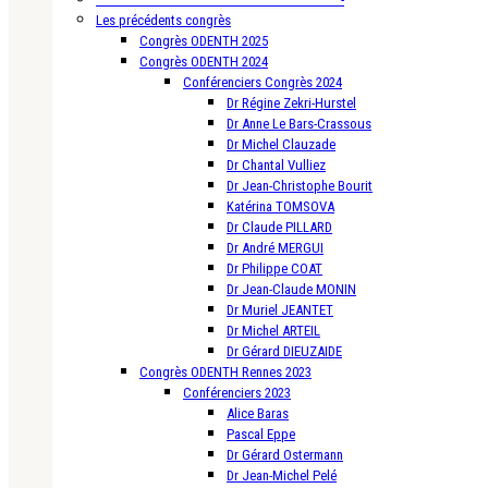
Les précédents congrès
Congrès ODENTH 2025
Congrès ODENTH 2024
Conférenciers Congrès 2024
Dr Régine Zekri-Hurstel
Dr Anne Le Bars-Crassous
Dr Michel Clauzade
Dr Chantal Vulliez
Dr Jean-Christophe Bourit
Katérina TOMSOVA
Dr Claude PILLARD
Dr André MERGUI
Dr Philippe COAT
Dr Jean-Claude MONIN
Dr Muriel JEANTET
Dr Michel ARTEIL
Dr Gérard DIEUZAIDE
Congrès ODENTH Rennes 2023
Conférenciers 2023
Alice Baras
Pascal Eppe
Dr Gérard Ostermann
Dr Jean-Michel Pelé