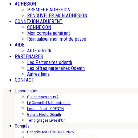
ADHESION
PREMIERE ADHÉSION
RENOUVELER MON ADHESION
CONNEXION ADHERENT
CONNEXION
Mon compte adhérent
Réinitialiser mon mot de passe
AIDE
AIDE odenth
PARTENAIRES
Les Partenaires odenth
Les offres partenaires Odenth
Autres liens
CONTACT
L’association
Qui sommes nous ?
Le Conseil d’Administration
Les adhérents ODENTH
Galerie Photo Odenth
Témoignages Livre d’Or
Congrès
Congrès ANPH’ODENTH 2026
—————————————————————————-