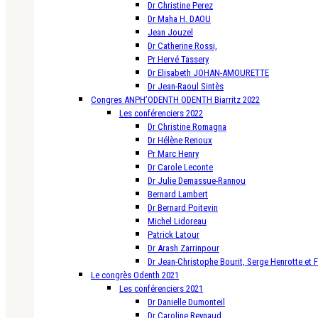
Dr Christine Perez
Dr Maha H. DAOU
Jean Jouzel
Dr Catherine Rossi,
Pr Hervé Tassery
Dr Elisabeth JOHAN-AMOURETTE
Dr Jean-Raoul Sintès
Congres ANPH’ODENTH ODENTH Biarritz 2022
Les conférenciers 2022
Dr Christine Romagna
Dr Hélène Renoux
Pr Marc Henry
Dr Carole Leconte
Dr Julie Demassue-Rannou
Bernard Lambert
Dr Bernard Poitevin
Michel Lidoreau
Patrick Latour
Dr Arash Zarrinpour
Dr Jean-Christophe Bourit, Serge Henrotte et 
Le congrès Odenth 2021
Les conférenciers 2021
Dr Danielle Dumonteil
Dr Caroline Reynaud