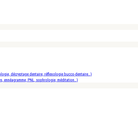
logie, décryptage dentaire, réflexologie bucco-dentaire…)
es, ennéagramme, PNL, sophrologie, méditation…)