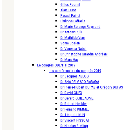
Gilles Fournil
Alain Huot
Pascal Paillet
Philippe Laffaille
Dr Marie-Solange Raymond
Dr Antony Pulli
Dr Mathilde Vian
Sonia Spelen
Dr Vanessa Nabal
Dr Christophe Girardin Andréani
Dr Marc Hay
Le congrès ODENTH 2019
Les conférenciers du congrès 2019
Dr Jacques ABEGG
Dr ANA DELGADO RABADA
Dr Pierre-Hubert DUPAS et Grégory DUPAS
Dr David GUEX
Dr Gérard GUILLAUME
Dr Robert Heckler
Dr Fernand KIMMEL
Dr. Léopold KUN
Dr Vincent PISSOAT
Dr Nicolas Stelling