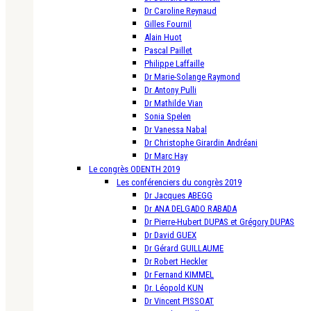
Dr Caroline Reynaud
Gilles Fournil
Alain Huot
Pascal Paillet
Philippe Laffaille
Dr Marie-Solange Raymond
Dr Antony Pulli
Dr Mathilde Vian
Sonia Spelen
Dr Vanessa Nabal
Dr Christophe Girardin Andréani
Dr Marc Hay
Le congrès ODENTH 2019
Les conférenciers du congrès 2019
Dr Jacques ABEGG
Dr ANA DELGADO RABADA
Dr Pierre-Hubert DUPAS et Grégory DUPAS
Dr David GUEX
Dr Gérard GUILLAUME
Dr Robert Heckler
Dr Fernand KIMMEL
Dr. Léopold KUN
Dr Vincent PISSOAT