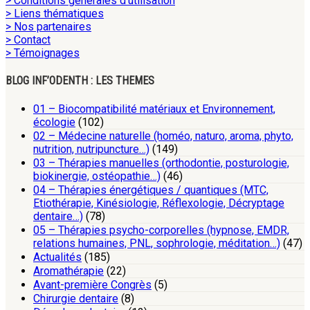
> Conditions générales d’utilisation
> Liens thématiques
> Nos partenaires
> Contact
> Témoignages
BLOG INF’ODENTH : LES THEMES
01 – Biocompatibilité matériaux et Environnement,
écologie
(102)
02 – Médecine naturelle (homéo, naturo, aroma, phyto,
nutrition, nutripuncture…)
(149)
03 – Thérapies manuelles (orthodontie, posturologie,
biokinergie, ostéopathie…)
(46)
04 – Thérapies énergétiques / quantiques (MTC,
Etiothérapie, Kinésiologie, Réflexologie, Décryptage
dentaire…)
(78)
05 – Thérapies psycho-corporelles (hypnose, EMDR,
relations humaines, PNL, sophrologie, méditation…)
(47)
Actualités
(185)
Aromathérapie
(22)
Avant-première Congrès
(5)
Chirurgie dentaire
(8)