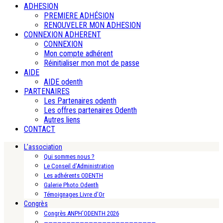
ADHESION
PREMIERE ADHÉSION
RENOUVELER MON ADHESION
CONNEXION ADHERENT
CONNEXION
Mon compte adhérent
Réinitialiser mon mot de passe
AIDE
AIDE odenth
PARTENAIRES
Les Partenaires odenth
Les offres partenaires Odenth
Autres liens
CONTACT
L’association
Qui sommes nous ?
Le Conseil d’Administration
Les adhérents ODENTH
Galerie Photo Odenth
Témoignages Livre d’Or
Congrès
Congrès ANPH’ODENTH 2026
—————————————————————————-