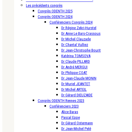
Les précédents congrès
Congrès ODENTH 2025
Congrès ODENTH 2024
Conférenciers Congrès 2024
Dr Régine Zekri-Hurstel
Dr Anne Le Bars-Crassous
Dr Michel Clauzade
Dr Chantal Vulliez
Dr Jean-Christophe Bourit
Katérina TOMSOVA
Dr Claude PILLARD
Dr André MERGUI
Dr Philippe COAT
Dr Jean-Claude MONIN
Dr Muriel JEANTET
Dr Michel ARTEIL
Dr Gérard DIEUZAIDE
Congrès ODENTH Rennes 2023
Conférenciers 2023
Alice Baras
Pascal Eppe
Dr Gérard Ostermann
Dr Jean-Michel Pelé