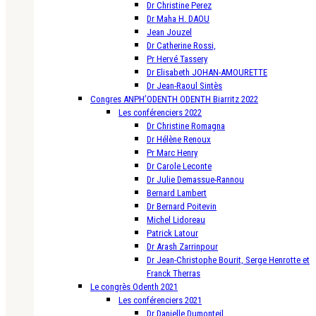
Dr Christine Perez
Dr Maha H. DAOU
Jean Jouzel
Dr Catherine Rossi,
Pr Hervé Tassery
Dr Elisabeth JOHAN-AMOURETTE
Dr Jean-Raoul Sintès
Congres ANPH’ODENTH ODENTH Biarritz 2022
Les conférenciers 2022
Dr Christine Romagna
Dr Hélène Renoux
Pr Marc Henry
Dr Carole Leconte
Dr Julie Demassue-Rannou
Bernard Lambert
Dr Bernard Poitevin
Michel Lidoreau
Patrick Latour
Dr Arash Zarrinpour
Dr Jean-Christophe Bourit, Serge Henrotte et
Franck Therras
Le congrès Odenth 2021
Les conférenciers 2021
Dr Danielle Dumonteil