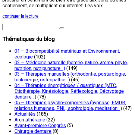
contiennent, se multiplient sur internet. Les voix...
continuer la lecture
Thématiques du blog
01 – Biocompatibilité matériaux et Environnement,
écologie
(102)
02 – Médecine naturelle (homéo, naturo, aroma, phyto,
nutrition, nutripuncture…)
(149)
03 – Thérapies manuelles (orthodontie, posturologie,
biokinergie, ostéopathie…)
(46)
04 – Thérapies énergétiques / quantiques (MTC,
Etiothérapie, Kinésiologie, Réflexologie, Décryptage
dentaire…)
(78)
05 – Thérapies psycho-corporelles (hypnose, EMDR,
relations humaines, PNL, sophrologie, méditation…)
(47)
Actualités
(185)
Aromathérapie
(22)
Avant-première Congrès
(5)
Chirurgie dentaire
(8)