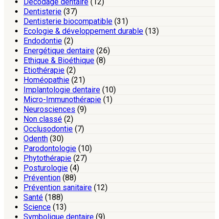
Décodage dentaire
(12)
Dentisterie
(37)
Dentisterie biocompatible
(31)
Ecologie & développement durable
(13)
Endodontie
(2)
Energétique dentaire
(26)
Ethique & Bioéthique
(8)
Etiothérapie
(2)
Homéopathie
(21)
Implantologie dentaire
(10)
Micro-Immunothérapie
(1)
Neurosciences
(9)
Non classé
(2)
Occlusodontie
(7)
Odenth
(30)
Parodontologie
(10)
Phytothérapie
(27)
Posturologie
(4)
Prévention
(88)
Prévention sanitaire
(12)
Santé
(188)
Science
(13)
Symbolique dentaire
(9)