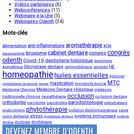
Vidéos partenaires
(6)
Webconférences
(11)
Webinaire à la Une
(5)
Webinaires Odenth
(24)
Mots-clés
aromathérapie
anti-inflammatoire
alimentation
ATM
congrès
cabinet dentaire
bruxisme
congrès
biocompatibilité
odenth
Covid-19
dentisterie holistique
dentisterie
Décryptage dentaire
HE
énergétique
gemmothérapie
gingivite
homeopathie
huiles essentielles
hypnose
MTC
mastication
microbiote buccal
implantologie céramique
langue
Médecine Dentaire Holistique
Médecine Chinoise
médecine
occlusion
traditionnelle chinoise
neuralthérapie
occlusion dentaire
parodontologie
orthodontie
parodonte
parodontite
perturbateurs
phytothérapie
endocriniens
pollution électromagnétique
santé
stress
système immunitaire
soins dentaires
symbolique dentaire
système
écologie
étiothérapie
nerveux