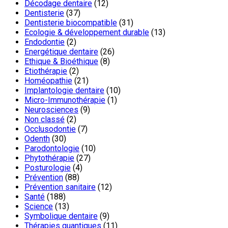
Décodage dentaire
(12)
Dentisterie
(37)
Dentisterie biocompatible
(31)
Ecologie & développement durable
(13)
Endodontie
(2)
Energétique dentaire
(26)
Ethique & Bioéthique
(8)
Etiothérapie
(2)
Homéopathie
(21)
Implantologie dentaire
(10)
Micro-Immunothérapie
(1)
Neurosciences
(9)
Non classé
(2)
Occlusodontie
(7)
Odenth
(30)
Parodontologie
(10)
Phytothérapie
(27)
Posturologie
(4)
Prévention
(88)
Prévention sanitaire
(12)
Santé
(188)
Science
(13)
Symbolique dentaire
(9)
Thérapies quantiques
(11)