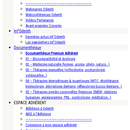
—————————————————————————-
Webinaires Odenth
Webconférences Odenth
Vidéos Partenaires
Avant-première Congrès
Inf’Odenth
Dernières actus Inf’Odenth
Les newsletters Inf’Odenth
Documenthèque
Documenthèque Premium Adhérent
01 – Biocompatibilité et écologie
02 – Médecine naturelle (homeo, aroma, phyto, naturo…)
03 – Thérapies manuelles (orthodontie, posturologie,
ostéopathie…)
04 – Thérapies énergétiques & quantiques (MTC, étiothérapie,
kinésiologie, décryptage dentaire, réflexologie bucco-dentaire…)
05 – Thérapies psycho-corporelles (hypnose, EMDR, relations
humaines, ennéagramme, PNL, sophrologie, méditation…)
ESPACE ADHÉRENT
Adhésion à Odenth
AIDE à l’Adhésion
—————————————————————————-
Connexion à mon espace adhérent