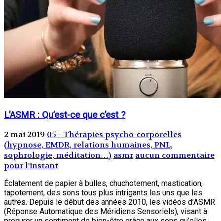
L’ASMR : Qu’est-ce que c’est ?
2 mai 2019
05 - Thérapies psycho-corporelles
(hypnose, EMDR, relations humaines, PNL,
sophrologie, méditation…)
asmr
aucun commentaire
pour l'instant
Éclatement de papier à bulles, chuchotement, mastication,
tapotement, des sons tous plus intrigants les uns que les
autres. Depuis le début des années 2010, les vidéos d’ASMR
(Réponse Automatique des Méridiens Sensoriels), visant à
procurer un sentiment de bien-être grâce aux sons qu’elles