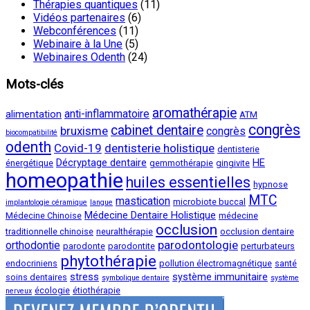
Thérapies quantiques
(11)
Vidéos partenaires
(6)
Webconférences
(11)
Webinaire à la Une
(5)
Webinaires Odenth
(24)
Mots-clés
aromathérapie
anti-inflammatoire
alimentation
ATM
congrès
cabinet dentaire
bruxisme
congrès
biocompatibilité
odenth
Covid-19
dentisterie holistique
dentisterie
Décryptage dentaire
HE
énergétique
gemmothérapie
gingivite
homeopathie
huiles essentielles
hypnose
MTC
mastication
microbiote buccal
implantologie céramique
langue
Médecine Dentaire Holistique
Médecine Chinoise
médecine
occlusion
traditionnelle chinoise
neuralthérapie
occlusion dentaire
parodontologie
orthodontie
parodonte
parodontite
perturbateurs
phytothérapie
endocriniens
pollution électromagnétique
santé
stress
système immunitaire
soins dentaires
symbolique dentaire
système
écologie
étiothérapie
nerveux