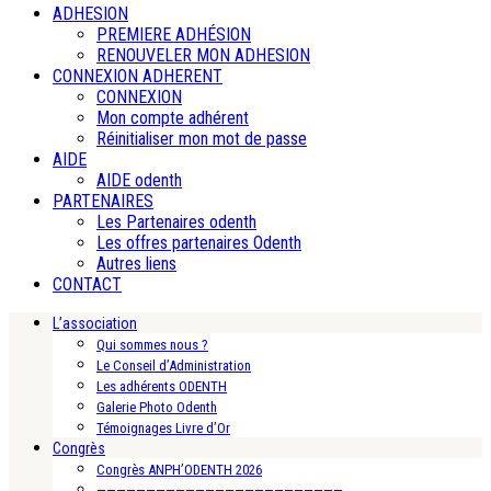
ADHESION
PREMIERE ADHÉSION
RENOUVELER MON ADHESION
CONNEXION ADHERENT
CONNEXION
Mon compte adhérent
Réinitialiser mon mot de passe
AIDE
AIDE odenth
PARTENAIRES
Les Partenaires odenth
Les offres partenaires Odenth
Autres liens
CONTACT
L’association
Qui sommes nous ?
Le Conseil d’Administration
Les adhérents ODENTH
Galerie Photo Odenth
Témoignages Livre d’Or
Congrès
Congrès ANPH’ODENTH 2026
—————————————————————————-