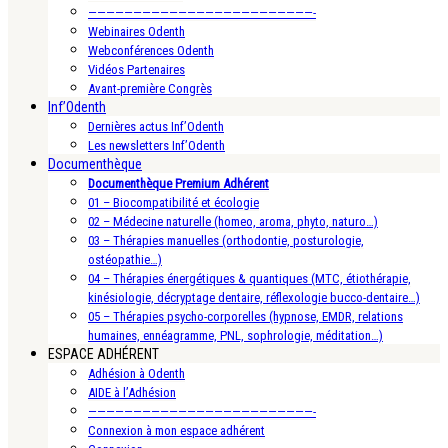
—————————————————————————-
Webinaires Odenth
Webconférences Odenth
Vidéos Partenaires
Avant-première Congrès
Inf’Odenth
Dernières actus Inf’Odenth
Les newsletters Inf’Odenth
Documenthèque
Documenthèque Premium Adhérent
01 – Biocompatibilité et écologie
02 – Médecine naturelle (homeo, aroma, phyto, naturo…)
03 – Thérapies manuelles (orthodontie, posturologie,
ostéopathie…)
04 – Thérapies énergétiques & quantiques (MTC, étiothérapie,
kinésiologie, décryptage dentaire, réflexologie bucco-dentaire…)
05 – Thérapies psycho-corporelles (hypnose, EMDR, relations
humaines, ennéagramme, PNL, sophrologie, méditation…)
ESPACE ADHÉRENT
Adhésion à Odenth
AIDE à l’Adhésion
—————————————————————————-
Connexion à mon espace adhérent