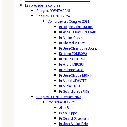
Les précédents congrès
Congrès ODENTH 2025
Congrès ODENTH 2024
Conférenciers Congrès 2024
Dr Régine Zekri-Hurstel
Dr Anne Le Bars-Crassous
Dr Michel Clauzade
Dr Chantal Vulliez
Dr Jean-Christophe Bourit
Katérina TOMSOVA
Dr Claude PILLARD
Dr André MERGUI
Dr Philippe COAT
Dr Jean-Claude MONIN
Dr Muriel JEANTET
Dr Michel ARTEIL
Dr Gérard DIEUZAIDE
Congrès ODENTH Rennes 2023
Conférenciers 2023
Alice Baras
Pascal Eppe
Dr Gérard Ostermann
Dr Jean-Michel Pelé