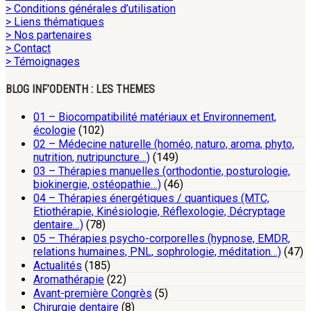
> Conditions générales d’utilisation
> Liens thématiques
> Nos partenaires
> Contact
> Témoignages
BLOG INF’ODENTH : LES THEMES
01 – Biocompatibilité matériaux et Environnement,
écologie
(102)
02 – Médecine naturelle (homéo, naturo, aroma, phyto,
nutrition, nutripuncture…)
(149)
03 – Thérapies manuelles (orthodontie, posturologie,
biokinergie, ostéopathie…)
(46)
04 – Thérapies énergétiques / quantiques (MTC,
Etiothérapie, Kinésiologie, Réflexologie, Décryptage
dentaire…)
(78)
05 – Thérapies psycho-corporelles (hypnose, EMDR,
relations humaines, PNL, sophrologie, méditation…)
(47)
Actualités
(185)
Aromathérapie
(22)
Avant-première Congrès
(5)
Chirurgie dentaire
(8)