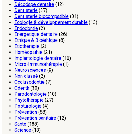
Décodage dentaire
(12)
Dentisterie
(37)
Dentisterie biocompatible
(31)
Ecologie & développement durable
(13)
Endodontie
(2)
Energétique dentaire
(26)
Ethique & Bioéthique
(8)
Etiothérapie
(2)
Homéopathie
(21)
Implantologie dentaire
(10)
Micro-Immunothérapie
(1)
Neurosciences
(9)
Non classé
(2)
Occlusodontie
(7)
Odenth
(30)
Parodontologie
(10)
Phytothérapie
(27)
Posturologie
(4)
Prévention
(88)
Prévention sanitaire
(12)
Santé
(188)
Science
(13)