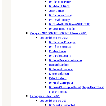
Dr Christine Perez
Dr Maha H. DAOU
Jean Jouzel
Dr Catherine Rossi,
Pr Hervé Tassery
Dr Elisabeth JOHAN-AMOURETTE
Dr Jean-Raoul Sintès
Congres ANPH’ODENTH ODENTH Biarritz 2022
Les conférenciers 2022
Dr Christine Romagna
Dr Hélène Renoux
Pr Marc Henry
Dr Carole Leconte
Dr Julie Demassue-Rannou
Bernard Lambert
Dr Bernard Poitevin
Michel Lidoreau
Patrick Latour
Dr Arash Zarrinpour
Dr Jean-Christophe Bourit, Serge Henrotte et
Franck Therras
Le congrès Odenth 2021
Les conférenciers 2021
Dr Danielle Dumonteil