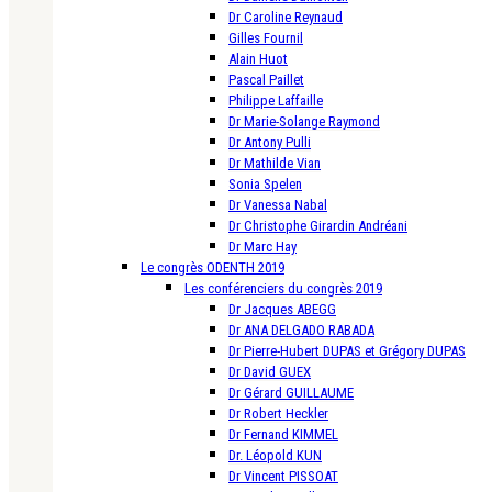
Dr Caroline Reynaud
Gilles Fournil
Alain Huot
Pascal Paillet
Philippe Laffaille
Dr Marie-Solange Raymond
Dr Antony Pulli
Dr Mathilde Vian
Sonia Spelen
Dr Vanessa Nabal
Dr Christophe Girardin Andréani
Dr Marc Hay
Le congrès ODENTH 2019
Les conférenciers du congrès 2019
Dr Jacques ABEGG
Dr ANA DELGADO RABADA
Dr Pierre-Hubert DUPAS et Grégory DUPAS
Dr David GUEX
Dr Gérard GUILLAUME
Dr Robert Heckler
Dr Fernand KIMMEL
Dr. Léopold KUN
Dr Vincent PISSOAT