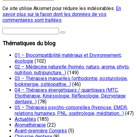
Ce site utilise Akismet pour réduire les indésirables.
En
savoir plus sur la façon dont les données de vos
commentaires sont traitées
.
Thématiques du blog
01 – Biocompatibilité matériaux et Environnement,
écologie
(102)
02 – Médecine naturelle (homéo, naturo, aroma, phyto,
nutrition, nutripuncture…)
(149)
03 – Thérapies manuelles (orthodontie, posturologie,
biokinergie, ostéopathie…)
(46)
04 – Thérapies énergétiques / quantiques (MTC,
Etiothérapie, Kinésiologie, Réflexologie, Décryptage
dentaire…)
(78)
05 – Thérapies psycho-corporelles (hypnose, EMDR,
relations humaines, PNL, sophrologie, méditation…)
(47)
Actualités
(185)
Aromathérapie
(22)
Avant-première Congrès
(5)
Chirurgie dentaire
(8)