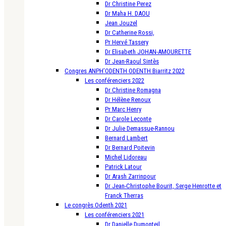
Dr Christine Perez
Dr Maha H. DAOU
Jean Jouzel
Dr Catherine Rossi,
Pr Hervé Tassery
Dr Elisabeth JOHAN-AMOURETTE
Dr Jean-Raoul Sintès
Congres ANPH’ODENTH ODENTH Biarritz 2022
Les conférenciers 2022
Dr Christine Romagna
Dr Hélène Renoux
Pr Marc Henry
Dr Carole Leconte
Dr Julie Demassue-Rannou
Bernard Lambert
Dr Bernard Poitevin
Michel Lidoreau
Patrick Latour
Dr Arash Zarrinpour
Dr Jean-Christophe Bourit, Serge Henrotte et
Franck Therras
Le congrès Odenth 2021
Les conférenciers 2021
Dr Danielle Dumonteil