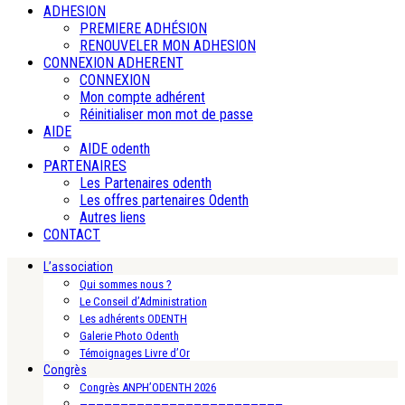
ADHESION
PREMIERE ADHÉSION
RENOUVELER MON ADHESION
CONNEXION ADHERENT
CONNEXION
Mon compte adhérent
Réinitialiser mon mot de passe
AIDE
AIDE odenth
PARTENAIRES
Les Partenaires odenth
Les offres partenaires Odenth
Autres liens
CONTACT
L’association
Qui sommes nous ?
Le Conseil d’Administration
Les adhérents ODENTH
Galerie Photo Odenth
Témoignages Livre d’Or
Congrès
Congrès ANPH’ODENTH 2026
—————————————————————————-