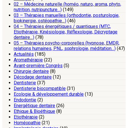
02 – Médecine naturelle (homéo, naturo, aroma, phyto,
nutrition, nutripuncture…)
(149)
03 – Thérapies manuelles (orthodontie, posturologie,
biokinergie, ostéopathie…)
(46)
04 – Thérapies énergétiques / quantiques (MTC,
Etiothérapie, Kinésiologie, Réflexologie, Décryptage
dentaire…)
(78)
05 – Thérapies psycho-corporelles (hypnose, EMDR,
relations humaines, PNL, sophrologie, méditation…)
(47)
Actualités
(185)
Aromathérapie
(22)
Avant-première Congrès
(5)
Chirurgie dentaire
(8)
Décodage dentaire
(12)
Dentisterie
(37)
Dentisterie biocompatible
(31)
Ecologie & développement durable
(13)
Endodontie
(2)
Energétique dentaire
(26)
Ethique & Bioéthique
(8)
Etiothérapie
(2)
Homéopathie
(21)