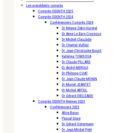
Les précédents congrès
Congrès ODENTH 2025
Congrès ODENTH 2024
Conférenciers Congrès 2024
Dr Régine Zekri-Hurstel
Dr Anne Le Bars-Crassous
Dr Michel Clauzade
Dr Chantal Vulliez
Dr Jean-Christophe Bourit
Katérina TOMSOVA
Dr Claude PILLARD
Dr André MERGUI
Dr Philippe COAT
Dr Jean-Claude MONIN
Dr Muriel JEANTET
Dr Michel ARTEIL
Dr Gérard DIEUZAIDE
Congrès ODENTH Rennes 2023
Conférenciers 2023
Alice Baras
Pascal Eppe
Dr Gérard Ostermann
Dr Jean-Michel Pelé