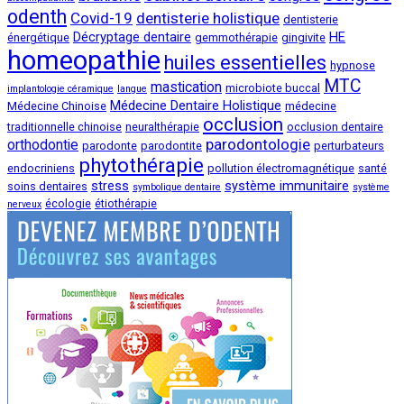
odenth
Covid-19
dentisterie holistique
dentisterie
Décryptage dentaire
HE
énergétique
gemmothérapie
gingivite
homeopathie
huiles essentielles
hypnose
MTC
mastication
microbiote buccal
implantologie céramique
langue
Médecine Dentaire Holistique
Médecine Chinoise
médecine
occlusion
traditionnelle chinoise
neuralthérapie
occlusion dentaire
parodontologie
orthodontie
parodonte
parodontite
perturbateurs
phytothérapie
endocriniens
pollution électromagnétique
santé
stress
système immunitaire
soins dentaires
symbolique dentaire
système
écologie
étiothérapie
nerveux