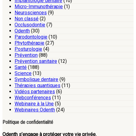
Implantologie dentaire
(10)
Micro-Immunothérapie
(1)
Neurosciences
(9)
Non classé
(2)
Occlusodontie
(7)
Odenth
(30)
Parodontologie
(10)
Phytothérapie
(27)
Posturologie
(4)
Prévention
(88)
Prévention sanitaire
(12)
Santé
(188)
Science
(13)
Symbolique dentaire
(9)
Thérapies quantiques
(11)
Vidéos partenaires
(6)
Webconférences
(11)
Webinaire à la Une
(5)
Webinaires Odenth
(24)
Politique de confidentialité
Odenth s’engage à protéger votre vie privée.