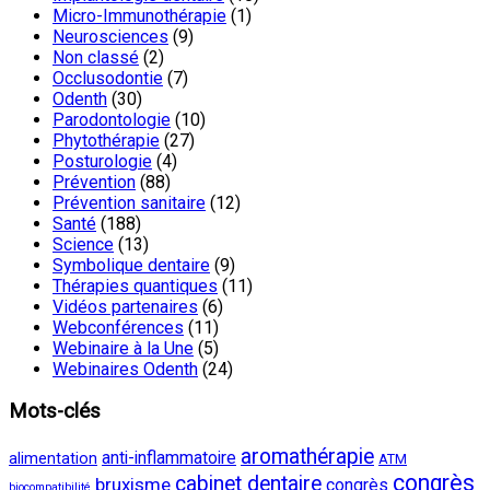
Micro-Immunothérapie
(1)
Neurosciences
(9)
Non classé
(2)
Occlusodontie
(7)
Odenth
(30)
Parodontologie
(10)
Phytothérapie
(27)
Posturologie
(4)
Prévention
(88)
Prévention sanitaire
(12)
Santé
(188)
Science
(13)
Symbolique dentaire
(9)
Thérapies quantiques
(11)
Vidéos partenaires
(6)
Webconférences
(11)
Webinaire à la Une
(5)
Webinaires Odenth
(24)
Mots-clés
aromathérapie
anti-inflammatoire
alimentation
ATM
congrès
cabinet dentaire
bruxisme
congrès
biocompatibilité