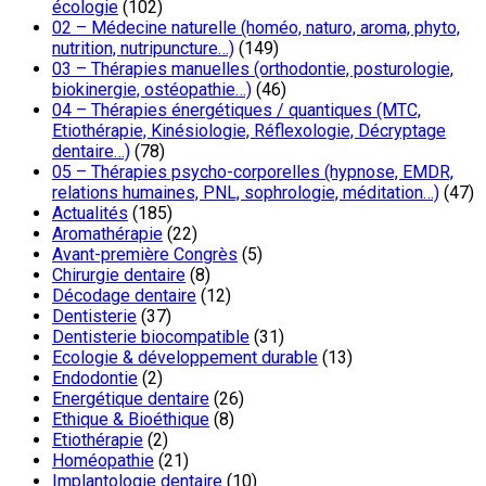
écologie
(102)
02 – Médecine naturelle (homéo, naturo, aroma, phyto,
nutrition, nutripuncture…)
(149)
03 – Thérapies manuelles (orthodontie, posturologie,
biokinergie, ostéopathie…)
(46)
04 – Thérapies énergétiques / quantiques (MTC,
Etiothérapie, Kinésiologie, Réflexologie, Décryptage
dentaire…)
(78)
05 – Thérapies psycho-corporelles (hypnose, EMDR,
relations humaines, PNL, sophrologie, méditation…)
(47)
Actualités
(185)
Aromathérapie
(22)
Avant-première Congrès
(5)
Chirurgie dentaire
(8)
Décodage dentaire
(12)
Dentisterie
(37)
Dentisterie biocompatible
(31)
Ecologie & développement durable
(13)
Endodontie
(2)
Energétique dentaire
(26)
Ethique & Bioéthique
(8)
Etiothérapie
(2)
Homéopathie
(21)
Implantologie dentaire
(10)