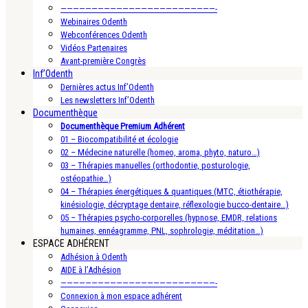
—————————————————————————-
Webinaires Odenth
Webconférences Odenth
Vidéos Partenaires
Avant-première Congrès
Inf’Odenth
Dernières actus Inf’Odenth
Les newsletters Inf’Odenth
Documenthèque
Documenthèque Premium Adhérent
01 – Biocompatibilité et écologie
02 – Médecine naturelle (homeo, aroma, phyto, naturo…)
03 – Thérapies manuelles (orthodontie, posturologie,
ostéopathie…)
04 – Thérapies énergétiques & quantiques (MTC, étiothérapie,
kinésiologie, décryptage dentaire, réflexologie bucco-dentaire…)
05 – Thérapies psycho-corporelles (hypnose, EMDR, relations
humaines, ennéagramme, PNL, sophrologie, méditation…)
ESPACE ADHÉRENT
Adhésion à Odenth
AIDE à l’Adhésion
—————————————————————————-
Connexion à mon espace adhérent