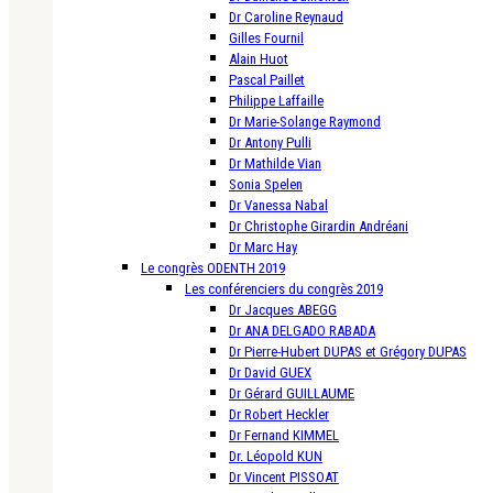
Dr Caroline Reynaud
Gilles Fournil
Alain Huot
Pascal Paillet
Philippe Laffaille
Dr Marie-Solange Raymond
Dr Antony Pulli
Dr Mathilde Vian
Sonia Spelen
Dr Vanessa Nabal
Dr Christophe Girardin Andréani
Dr Marc Hay
Le congrès ODENTH 2019
Les conférenciers du congrès 2019
Dr Jacques ABEGG
Dr ANA DELGADO RABADA
Dr Pierre-Hubert DUPAS et Grégory DUPAS
Dr David GUEX
Dr Gérard GUILLAUME
Dr Robert Heckler
Dr Fernand KIMMEL
Dr. Léopold KUN
Dr Vincent PISSOAT