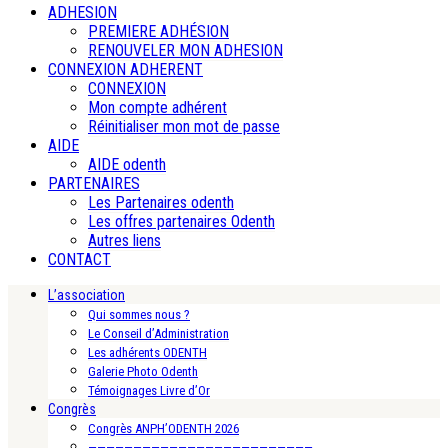
ADHESION
PREMIERE ADHÉSION
RENOUVELER MON ADHESION
CONNEXION ADHERENT
CONNEXION
Mon compte adhérent
Réinitialiser mon mot de passe
AIDE
AIDE odenth
PARTENAIRES
Les Partenaires odenth
Les offres partenaires Odenth
Autres liens
CONTACT
L’association
Qui sommes nous ?
Le Conseil d’Administration
Les adhérents ODENTH
Galerie Photo Odenth
Témoignages Livre d’Or
Congrès
Congrès ANPH’ODENTH 2026
—————————————————————————-