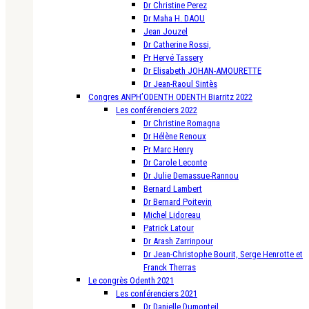
Dr Christine Perez
Dr Maha H. DAOU
Jean Jouzel
Dr Catherine Rossi,
Pr Hervé Tassery
Dr Elisabeth JOHAN-AMOURETTE
Dr Jean-Raoul Sintès
Congres ANPH’ODENTH ODENTH Biarritz 2022
Les conférenciers 2022
Dr Christine Romagna
Dr Hélène Renoux
Pr Marc Henry
Dr Carole Leconte
Dr Julie Demassue-Rannou
Bernard Lambert
Dr Bernard Poitevin
Michel Lidoreau
Patrick Latour
Dr Arash Zarrinpour
Dr Jean-Christophe Bourit, Serge Henrotte et
Franck Therras
Le congrès Odenth 2021
Les conférenciers 2021
Dr Danielle Dumonteil