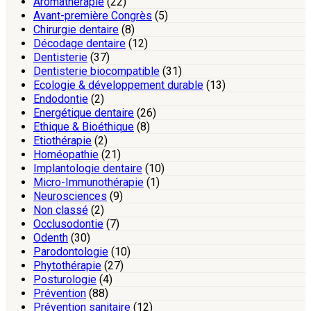
Aromathérapie
(22)
Avant-première Congrès
(5)
Chirurgie dentaire
(8)
Décodage dentaire
(12)
Dentisterie
(37)
Dentisterie biocompatible
(31)
Ecologie & développement durable
(13)
Endodontie
(2)
Energétique dentaire
(26)
Ethique & Bioéthique
(8)
Etiothérapie
(2)
Homéopathie
(21)
Implantologie dentaire
(10)
Micro-Immunothérapie
(1)
Neurosciences
(9)
Non classé
(2)
Occlusodontie
(7)
Odenth
(30)
Parodontologie
(10)
Phytothérapie
(27)
Posturologie
(4)
Prévention
(88)
Prévention sanitaire
(12)