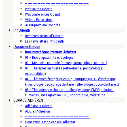
—————————————————————————-
Webinaires Odenth
Webconférences Odenth
Vidéos Partenaires
Avant-première Congrès
Inf’Odenth
Dernières actus Inf’Odenth
Les newsletters Inf’Odenth
Documenthèque
Documenthèque Premium Adhérent
01 – Biocompatibilité et écologie
02 – Médecine naturelle (homeo, aroma, phyto, naturo…)
03 – Thérapies manuelles (orthodontie, posturologie,
ostéopathie…)
04 – Thérapies énergétiques & quantiques (MTC, étiothérapie,
kinésiologie, décryptage dentaire, réflexologie bucco-dentaire…)
05 – Thérapies psycho-corporelles (hypnose, EMDR, relations
humaines, ennéagramme, PNL, sophrologie, méditation…)
ESPACE ADHÉRENT
Adhésion à Odenth
AIDE à l’Adhésion
—————————————————————————-
Connexion à mon espace adhérent