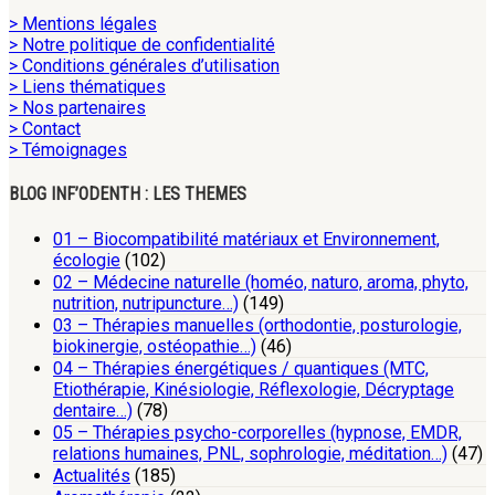
> Mentions légales
> Notre politique de confidentialité
> Conditions générales d’utilisation
> Liens thématiques
> Nos partenaires
> Contact
> Témoignages
BLOG INF’ODENTH : LES THEMES
01 – Biocompatibilité matériaux et Environnement,
écologie
(102)
02 – Médecine naturelle (homéo, naturo, aroma, phyto,
nutrition, nutripuncture…)
(149)
03 – Thérapies manuelles (orthodontie, posturologie,
biokinergie, ostéopathie…)
(46)
04 – Thérapies énergétiques / quantiques (MTC,
Etiothérapie, Kinésiologie, Réflexologie, Décryptage
dentaire…)
(78)
05 – Thérapies psycho-corporelles (hypnose, EMDR,
relations humaines, PNL, sophrologie, méditation…)
(47)
Actualités
(185)