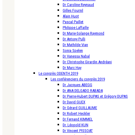
Dr Caroline Reynaud
Gilles Fournil
Alain Huot
Pascal Paillet
Philippe Laffaille
Dr Marie-Solange Raymond
Dr Antony Pulli
Dr Mathilde Vian
Sonia Spelen
Dr Vanessa Nabal
Dr Christophe Girardin Andréani
Dr Marc Hay
Le congrès ODENTH 2019
Les conférenciers du congrès 2019
Dr Jacques ABEGG
Dr ANA DELGADO RABADA
Dr Pierre-Hubert DUPAS et Grégory DUPAS
Dr David GUEX
Dr Gérard GUILLAUME
Dr Robert Heckler
Dr Fernand KIMMEL
Dr. Léopold KUN
Dr Vincent PISSOAT