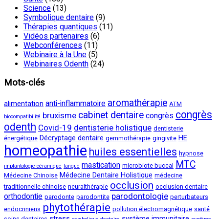
Science
(13)
Symbolique dentaire
(9)
Thérapies quantiques
(11)
Vidéos partenaires
(6)
Webconférences
(11)
Webinaire à la Une
(5)
Webinaires Odenth
(24)
Mots-clés
aromathérapie
anti-inflammatoire
alimentation
ATM
congrès
cabinet dentaire
bruxisme
congrès
biocompatibilité
odenth
Covid-19
dentisterie holistique
dentisterie
Décryptage dentaire
HE
énergétique
gemmothérapie
gingivite
homeopathie
huiles essentielles
hypnose
MTC
mastication
microbiote buccal
implantologie céramique
langue
Médecine Dentaire Holistique
Médecine Chinoise
médecine
occlusion
traditionnelle chinoise
neuralthérapie
occlusion dentaire
parodontologie
orthodontie
parodonte
parodontite
perturbateurs
phytothérapie
endocriniens
pollution électromagnétique
santé
stress
système immunitaire
soins dentaires