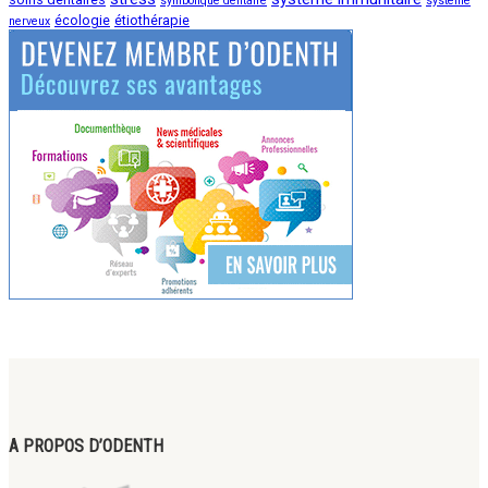
symbolique dentaire
système
écologie
étiothérapie
nerveux
A PROPOS D’ODENTH