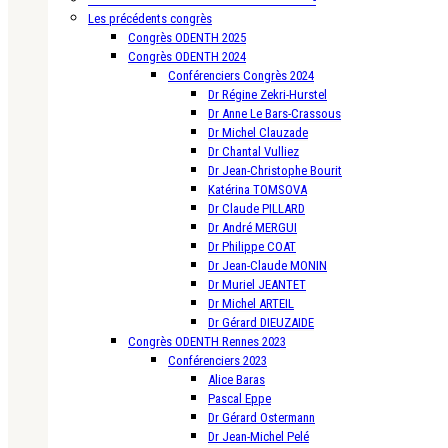
Les précédents congrès
Congrès ODENTH 2025
Congrès ODENTH 2024
Conférenciers Congrès 2024
Dr Régine Zekri-Hurstel
Dr Anne Le Bars-Crassous
Dr Michel Clauzade
Dr Chantal Vulliez
Dr Jean-Christophe Bourit
Katérina TOMSOVA
Dr Claude PILLARD
Dr André MERGUI
Dr Philippe COAT
Dr Jean-Claude MONIN
Dr Muriel JEANTET
Dr Michel ARTEIL
Dr Gérard DIEUZAIDE
Congrès ODENTH Rennes 2023
Conférenciers 2023
Alice Baras
Pascal Eppe
Dr Gérard Ostermann
Dr Jean-Michel Pelé