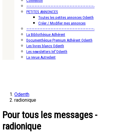
Connexion
—————————————————————————-
PETITES ANNONCES
Toutes les petites annonces Odenth
Créer / Modifier mes annonces
—————————————————————————-
La Bibliothèque Adhérent
Documenthèque Premium Adhérent Odenth
Les livres blancs Odenth
Les newsletters Inf’Odenth
La revue Autredent
Odenth
radionique
Pour tous les messages -
radionique