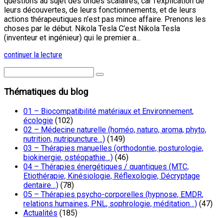
questions au sujet des ondes scalaires, car l’explication de
leurs découvertes, de leurs fonctionnements, et de leurs
actions thérapeutiques n’est pas mince affaire. Prenons les
choses par le début. Nikola Tesla C’est Nikola Tesla
(inventeur et ingénieur) qui le premier a...
continuer la lecture
Thématiques du blog
01 – Biocompatibilité matériaux et Environnement,
écologie
(102)
02 – Médecine naturelle (homéo, naturo, aroma, phyto,
nutrition, nutripuncture…)
(149)
03 – Thérapies manuelles (orthodontie, posturologie,
biokinergie, ostéopathie…)
(46)
04 – Thérapies énergétiques / quantiques (MTC,
Etiothérapie, Kinésiologie, Réflexologie, Décryptage
dentaire…)
(78)
05 – Thérapies psycho-corporelles (hypnose, EMDR,
relations humaines, PNL, sophrologie, méditation…)
(47)
Actualités
(185)