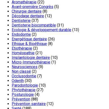
Aromathérapie
(22)
Avant-première Congrès
(5)
Chirurgie dentaire
(8)
Décodage dentaire
(12)
Dentisterie
(37)
Dentisterie biocompatible
(31)
Ecologie & développement durable
(13)
Endodontie
(2)
Energétique dentaire
(26)
Ethique & Bioéthique
(8)
Etiothérapie
(2)
Homéopathie
(21)
Implantologie dentaire
(10)
Micro-Immunothérapie
(1)
Neurosciences
(9)
Non classé
(2)
Occlusodontie
(7)
Odenth
(30)
Parodontologie
(10)
Phytothérapie
(27)
Posturologie
(4)
Prévention
(88)
Prévention sanitaire
(12)
Santé
(188)