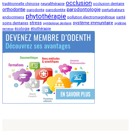
occlusion
traditionnelle chinoise
neuralthérapie
occlusion dentaire
parodontologie
orthodontie
parodonte
parodontite
perturbateurs
phytothérapie
endocriniens
pollution électromagnétique
santé
stress
système immunitaire
soins dentaires
symbolique dentaire
système
écologie
étiothérapie
nerveux