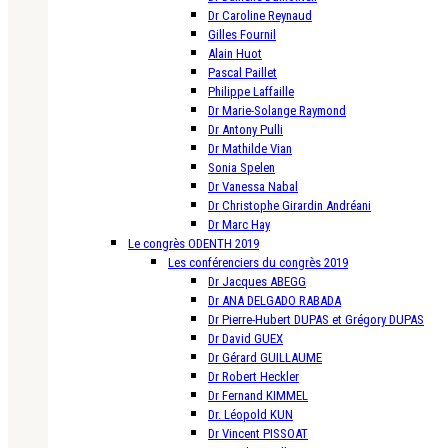
Dr Caroline Reynaud
Gilles Fournil
Alain Huot
Pascal Paillet
Philippe Laffaille
Dr Marie-Solange Raymond
Dr Antony Pulli
Dr Mathilde Vian
Sonia Spelen
Dr Vanessa Nabal
Dr Christophe Girardin Andréani
Dr Marc Hay
Le congrès ODENTH 2019
Les conférenciers du congrès 2019
Dr Jacques ABEGG
Dr ANA DELGADO RABADA
Dr Pierre-Hubert DUPAS et Grégory DUPAS
Dr David GUEX
Dr Gérard GUILLAUME
Dr Robert Heckler
Dr Fernand KIMMEL
Dr. Léopold KUN
Dr Vincent PISSOAT