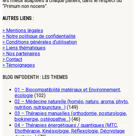
les mieux adaptées à chaque patient, dans le respect du
“Primum non nocere”.
AUTRES LIENS :
> Mentions légales
> Notre politique de confidentialité
> Conditions générales d’utilisation
> Liens thématiques
> Nos partenaires
> Contact
> Témoignages
BLOG INF’ODENTH : LES THEMES
01 – Biocompatibilité matériaux et Environnement,
écologie
(102)
02 – Médecine naturelle (homéo, naturo, aroma, phyto,
nutrition, nutripuncture…)
(149)
03 – Thérapies manuelles (orthodontie, posturologie,
biokinergie, ostéopathie…)
(46)
04 – Thérapies énergétiques / quantiques (MTC,
Etiothérapie, Kinésiologie, Réflexologie, Décryptage