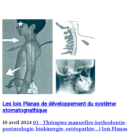
Les lois Planas de développement du système
stomatognathique
10 avril 2024
03 - Thérapies manuelles (orthodontie,
posturologie, biokinergie, ostéopathie…)
lois Planas