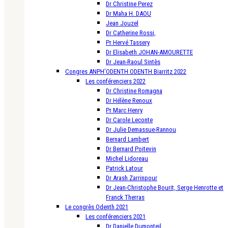
Dr Christine Perez
Dr Maha H. DAOU
Jean Jouzel
Dr Catherine Rossi,
Pr Hervé Tassery
Dr Elisabeth JOHAN-AMOURETTE
Dr Jean-Raoul Sintès
Congres ANPH’ODENTH ODENTH Biarritz 2022
Les conférenciers 2022
Dr Christine Romagna
Dr Hélène Renoux
Pr Marc Henry
Dr Carole Leconte
Dr Julie Demassue-Rannou
Bernard Lambert
Dr Bernard Poitevin
Michel Lidoreau
Patrick Latour
Dr Arash Zarrinpour
Dr Jean-Christophe Bourit, Serge Henrotte et
Franck Therras
Le congrès Odenth 2021
Les conférenciers 2021
Dr Danielle Dumonteil