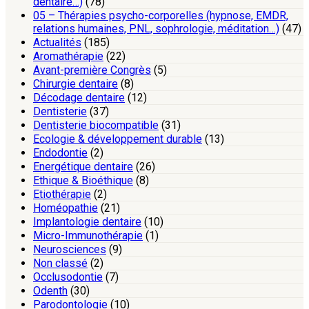
dentaire…)
(78)
05 – Thérapies psycho-corporelles (hypnose, EMDR,
relations humaines, PNL, sophrologie, méditation…)
(47)
Actualités
(185)
Aromathérapie
(22)
Avant-première Congrès
(5)
Chirurgie dentaire
(8)
Décodage dentaire
(12)
Dentisterie
(37)
Dentisterie biocompatible
(31)
Ecologie & développement durable
(13)
Endodontie
(2)
Energétique dentaire
(26)
Ethique & Bioéthique
(8)
Etiothérapie
(2)
Homéopathie
(21)
Implantologie dentaire
(10)
Micro-Immunothérapie
(1)
Neurosciences
(9)
Non classé
(2)
Occlusodontie
(7)
Odenth
(30)
Parodontologie
(10)