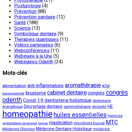
Phytothérapie
(27)
Posturologie
(4)
Prévention
(88)
Prévention sanitaire
(12)
Santé
(188)
Science
(13)
Symbolique dentaire
(9)
Thérapies quantiques
(11)
Vidéos partenaires
(6)
Webconférences
(11)
Webinaire à la Une
(5)
Webinaires Odenth
(24)
Mots-clés
aromathérapie
anti-inflammatoire
alimentation
ATM
congrès
cabinet dentaire
bruxisme
congrès
biocompatibilité
odenth
Covid-19
dentisterie holistique
dentisterie
Décryptage dentaire
HE
énergétique
gemmothérapie
gingivite
homeopathie
huiles essentielles
hypnose
MTC
mastication
microbiote buccal
implantologie céramique
langue
Médecine Dentaire Holistique
Médecine Chinoise
médecine