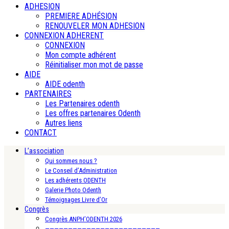
ADHESION
PREMIERE ADHÉSION
RENOUVELER MON ADHESION
CONNEXION ADHERENT
CONNEXION
Mon compte adhérent
Réinitialiser mon mot de passe
AIDE
AIDE odenth
PARTENAIRES
Les Partenaires odenth
Les offres partenaires Odenth
Autres liens
CONTACT
L’association
Qui sommes nous ?
Le Conseil d’Administration
Les adhérents ODENTH
Galerie Photo Odenth
Témoignages Livre d’Or
Congrès
Congrès ANPH’ODENTH 2026
—————————————————————————-