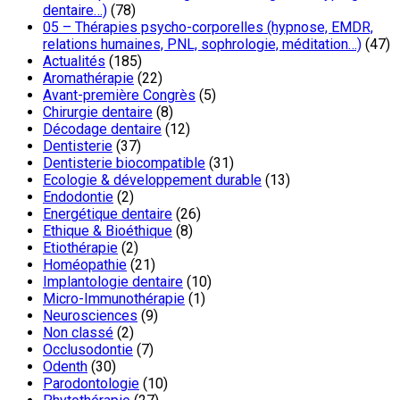
dentaire…)
(78)
05 – Thérapies psycho-corporelles (hypnose, EMDR,
relations humaines, PNL, sophrologie, méditation…)
(47)
Actualités
(185)
Aromathérapie
(22)
Avant-première Congrès
(5)
Chirurgie dentaire
(8)
Décodage dentaire
(12)
Dentisterie
(37)
Dentisterie biocompatible
(31)
Ecologie & développement durable
(13)
Endodontie
(2)
Energétique dentaire
(26)
Ethique & Bioéthique
(8)
Etiothérapie
(2)
Homéopathie
(21)
Implantologie dentaire
(10)
Micro-Immunothérapie
(1)
Neurosciences
(9)
Non classé
(2)
Occlusodontie
(7)
Odenth
(30)
Parodontologie
(10)