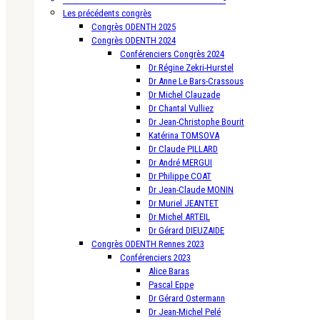
Les précédents congrès
Congrès ODENTH 2025
Congrès ODENTH 2024
Conférenciers Congrès 2024
Dr Régine Zekri-Hurstel
Dr Anne Le Bars-Crassous
Dr Michel Clauzade
Dr Chantal Vulliez
Dr Jean-Christophe Bourit
Katérina TOMSOVA
Dr Claude PILLARD
Dr André MERGUI
Dr Philippe COAT
Dr Jean-Claude MONIN
Dr Muriel JEANTET
Dr Michel ARTEIL
Dr Gérard DIEUZAIDE
Congrès ODENTH Rennes 2023
Conférenciers 2023
Alice Baras
Pascal Eppe
Dr Gérard Ostermann
Dr Jean-Michel Pelé