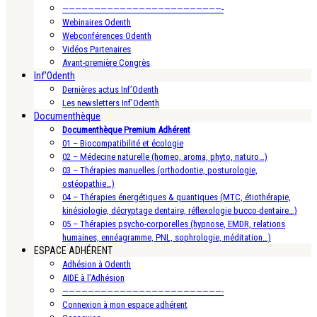
—————————————————————————-
Webinaires Odenth
Webconférences Odenth
Vidéos Partenaires
Avant-première Congrès
Inf’Odenth
Dernières actus Inf’Odenth
Les newsletters Inf’Odenth
Documenthèque
Documenthèque Premium Adhérent
01 – Biocompatibilité et écologie
02 – Médecine naturelle (homeo, aroma, phyto, naturo…)
03 – Thérapies manuelles (orthodontie, posturologie,
ostéopathie…)
04 – Thérapies énergétiques & quantiques (MTC, étiothérapie,
kinésiologie, décryptage dentaire, réflexologie bucco-dentaire…)
05 – Thérapies psycho-corporelles (hypnose, EMDR, relations
humaines, ennéagramme, PNL, sophrologie, méditation…)
ESPACE ADHÉRENT
Adhésion à Odenth
AIDE à l’Adhésion
—————————————————————————-
Connexion à mon espace adhérent