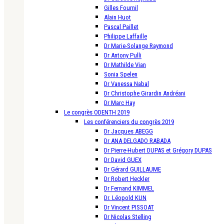
Gilles Fournil
Alain Huot
Pascal Paillet
Philippe Laffaille
Dr Marie-Solange Raymond
Dr Antony Pulli
Dr Mathilde Vian
Sonia Spelen
Dr Vanessa Nabal
Dr Christophe Girardin Andréani
Dr Marc Hay
Le congrès ODENTH 2019
Les conférenciers du congrès 2019
Dr Jacques ABEGG
Dr ANA DELGADO RABADA
Dr Pierre-Hubert DUPAS et Grégory DUPAS
Dr David GUEX
Dr Gérard GUILLAUME
Dr Robert Heckler
Dr Fernand KIMMEL
Dr. Léopold KUN
Dr Vincent PISSOAT
Dr Nicolas Stelling