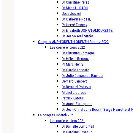
Dr Christine Perez
Dr Maha H. DAOU
Jean Jouzel
Dr Catherine Rossi,
Pr Hervé Tassery
Dr Elisabeth JOHAN-AMOURETTE
Dr Jean-Raoul Sintès
Congres ANPH’ODENTH ODENTH Biarritz 2022
Les conférenciers 2022
Dr Christine Romagna
Dr Hélène Renoux
Pr Marc Henry
Dr Carole Leconte
Dr Julie Demassue-Rannou
Bernard Lambert
Dr Bernard Poitevin
Michel Lidoreau
Patrick Latour
Dr Arash Zarrinpour
Dr Jean-Christophe Bourit, Serge Henrotte et 
Le congrès Odenth 2021
Les conférenciers 2021
Dr Danielle Dumonteil
Dr Caroline Reynaud