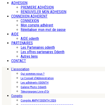
ADHESION
PREMIERE ADHÉSION
RENOUVELER MON ADHESION
CONNEXION ADHERENT
CONNEXION
Mon compte adhérent
Réinitialiser mon mot de passe
AIDE
AIDE odenth
PARTENAIRES
Les Partenaires odenth
Les offres partenaires Odenth
Autres liens
CONTACT
L’association
Qui sommes nous ?
Le Conseil d’Administration
Les adhérents ODENTH
Galerie Photo Odenth
Témoignages Livre d’Or
Congrès
Congrès ANPH’ODENTH 2026
—————————————————————————-