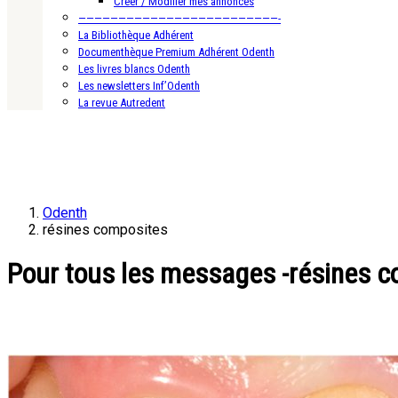
Créer / Modifier mes annonces
—————————————————————————-
La Bibliothèque Adhérent
Documenthèque Premium Adhérent Odenth
Les livres blancs Odenth
Les newsletters Inf’Odenth
La revue Autredent
Odenth
résines composites
Pour tous les messages -résines 