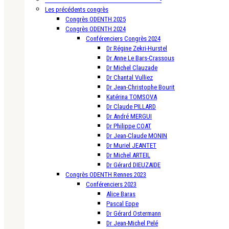
Les précédents congrès
Congrès ODENTH 2025
Congrès ODENTH 2024
Conférenciers Congrès 2024
Dr Régine Zekri-Hurstel
Dr Anne Le Bars-Crassous
Dr Michel Clauzade
Dr Chantal Vulliez
Dr Jean-Christophe Bourit
Katérina TOMSOVA
Dr Claude PILLARD
Dr André MERGUI
Dr Philippe COAT
Dr Jean-Claude MONIN
Dr Muriel JEANTET
Dr Michel ARTEIL
Dr Gérard DIEUZAIDE
Congrès ODENTH Rennes 2023
Conférenciers 2023
Alice Baras
Pascal Eppe
Dr Gérard Ostermann
Dr Jean-Michel Pelé