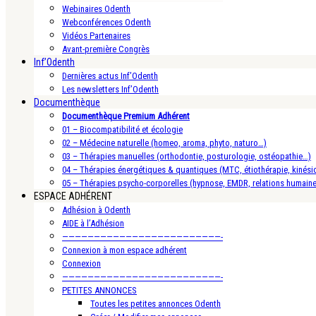
Webinaires Odenth
Webconférences Odenth
Vidéos Partenaires
Avant-première Congrès
Inf’Odenth
Dernières actus Inf’Odenth
Les newsletters Inf’Odenth
Documenthèque
Documenthèque Premium Adhérent
01 – Biocompatibilité et écologie
02 – Médecine naturelle (homeo, aroma, phyto, naturo…)
03 – Thérapies manuelles (orthodontie, posturologie, ostéopathie…)
04 – Thérapies énergétiques & quantiques (MTC, étiothérapie, kinésio
05 – Thérapies psycho-corporelles (hypnose, EMDR, relations humain
ESPACE ADHÉRENT
Adhésion à Odenth
AIDE à l’Adhésion
—————————————————————————-
Connexion à mon espace adhérent
Connexion
—————————————————————————-
PETITES ANNONCES
Toutes les petites annonces Odenth