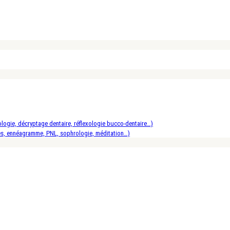
logie, décryptage dentaire, réflexologie bucco-dentaire…)
es, ennéagramme, PNL, sophrologie, méditation…)