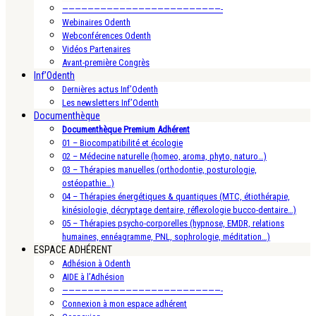
—————————————————————————-
Webinaires Odenth
Webconférences Odenth
Vidéos Partenaires
Avant-première Congrès
Inf’Odenth
Dernières actus Inf’Odenth
Les newsletters Inf’Odenth
Documenthèque
Documenthèque Premium Adhérent
01 – Biocompatibilité et écologie
02 – Médecine naturelle (homeo, aroma, phyto, naturo…)
03 – Thérapies manuelles (orthodontie, posturologie,
ostéopathie…)
04 – Thérapies énergétiques & quantiques (MTC, étiothérapie,
kinésiologie, décryptage dentaire, réflexologie bucco-dentaire…)
05 – Thérapies psycho-corporelles (hypnose, EMDR, relations
humaines, ennéagramme, PNL, sophrologie, méditation…)
ESPACE ADHÉRENT
Adhésion à Odenth
AIDE à l’Adhésion
—————————————————————————-
Connexion à mon espace adhérent