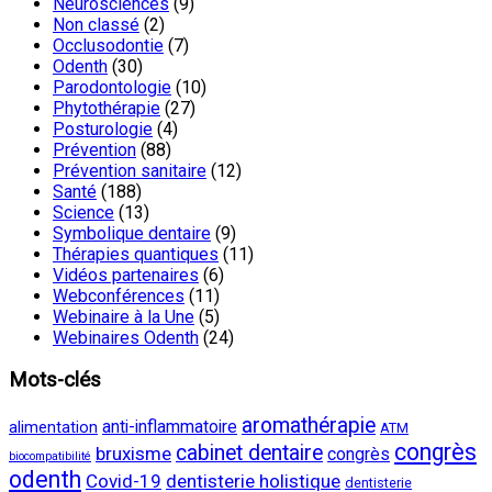
Neurosciences
(9)
Non classé
(2)
Occlusodontie
(7)
Odenth
(30)
Parodontologie
(10)
Phytothérapie
(27)
Posturologie
(4)
Prévention
(88)
Prévention sanitaire
(12)
Santé
(188)
Science
(13)
Symbolique dentaire
(9)
Thérapies quantiques
(11)
Vidéos partenaires
(6)
Webconférences
(11)
Webinaire à la Une
(5)
Webinaires Odenth
(24)
Mots-clés
aromathérapie
anti-inflammatoire
alimentation
ATM
congrès
cabinet dentaire
bruxisme
congrès
biocompatibilité
odenth
Covid-19
dentisterie holistique
dentisterie