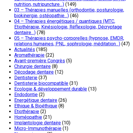
nutrition, nutripuncture…)
(149)
03 – Thérapies manuelles (orthodontie, posturologie,
biokinergie, ostéopathie…)
(46)
04 – Thérapies énergétiques / quantiques (MTC,
Etiothérapie, Kinésiologie, Réflexologie, Décryptage
dentaire…)
(78)
05 – Thérapies psycho-corporelles (hypnose, EMDR,
relations humaines, PNL, sophrologie, méditation…)
(47)
Actualités
(185)
Aromathérapie
(22)
Avant-première Congrès
(5)
Chirurgie dentaire
(8)
Décodage dentaire
(12)
Dentisterie
(37)
Dentisterie biocompatible
(31)
Ecologie & développement durable
(13)
Endodontie
(2)
Energétique dentaire
(26)
Ethique & Bioéthique
(8)
Etiothérapie
(2)
Homéopathie
(21)
Implantologie dentaire
(10)
Micro-Immunothérapie
(1)