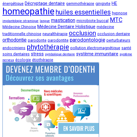
Décryptage dentaire
HE
énergétique
gemmothérapie
gingivite
homeopathie
huiles essentielles
hypnose
MTC
mastication
microbiote buccal
implantologie céramique
langue
Médecine Dentaire Holistique
Médecine Chinoise
médecine
occlusion
traditionnelle chinoise
neuralthérapie
occlusion dentaire
parodontologie
orthodontie
parodonte
parodontite
perturbateurs
phytothérapie
endocriniens
pollution électromagnétique
santé
stress
système immunitaire
soins dentaires
symbolique dentaire
système
écologie
étiothérapie
nerveux