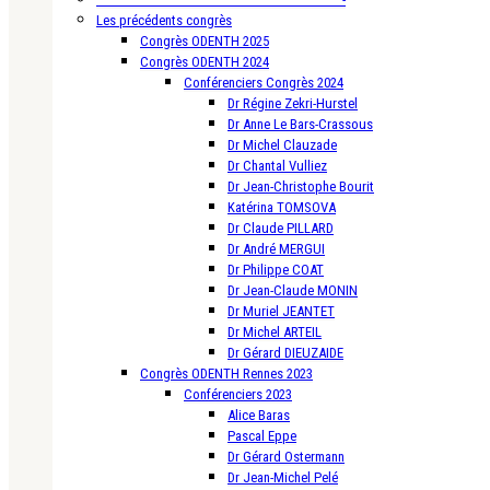
Les précédents congrès
Congrès ODENTH 2025
Congrès ODENTH 2024
Conférenciers Congrès 2024
Dr Régine Zekri-Hurstel
Dr Anne Le Bars-Crassous
Dr Michel Clauzade
Dr Chantal Vulliez
Dr Jean-Christophe Bourit
Katérina TOMSOVA
Dr Claude PILLARD
Dr André MERGUI
Dr Philippe COAT
Dr Jean-Claude MONIN
Dr Muriel JEANTET
Dr Michel ARTEIL
Dr Gérard DIEUZAIDE
Congrès ODENTH Rennes 2023
Conférenciers 2023
Alice Baras
Pascal Eppe
Dr Gérard Ostermann
Dr Jean-Michel Pelé