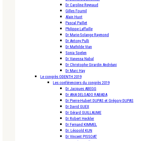
Dr Caroline Reynaud
Gilles Fournil
Alain Huot
Pascal Paillet
Philippe Laffaille
Dr Marie-Solange Raymond
Dr Antony Pulli
Dr Mathilde Vian
Sonia Spelen
Dr Vanessa Nabal
Dr Christophe Girardin Andréani
Dr Marc Hay
Le congrès ODENTH 2019
Les conférenciers du congrès 2019
Dr Jacques ABEGG
Dr ANA DELGADO RABADA
Dr Pierre-Hubert DUPAS et Grégory DUPAS
Dr David GUEX
Dr Gérard GUILLAUME
Dr Robert Heckler
Dr Fernand KIMMEL
Dr. Léopold KUN
Dr Vincent PISSOAT