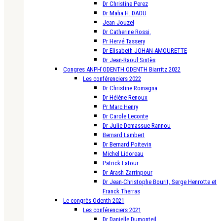
Dr Christine Perez
Dr Maha H. DAOU
Jean Jouzel
Dr Catherine Rossi,
Pr Hervé Tassery
Dr Elisabeth JOHAN-AMOURETTE
Dr Jean-Raoul Sintès
Congres ANPH’ODENTH ODENTH Biarritz 2022
Les conférenciers 2022
Dr Christine Romagna
Dr Hélène Renoux
Pr Marc Henry
Dr Carole Leconte
Dr Julie Demassue-Rannou
Bernard Lambert
Dr Bernard Poitevin
Michel Lidoreau
Patrick Latour
Dr Arash Zarrinpour
Dr Jean-Christophe Bourit, Serge Henrotte et
Franck Therras
Le congrès Odenth 2021
Les conférenciers 2021
Dr Danielle Dumonteil