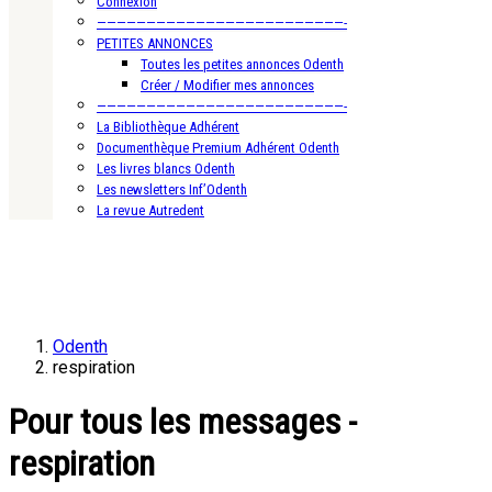
Connexion
—————————————————————————-
PETITES ANNONCES
Toutes les petites annonces Odenth
Créer / Modifier mes annonces
—————————————————————————-
La Bibliothèque Adhérent
Documenthèque Premium Adhérent Odenth
Les livres blancs Odenth
Les newsletters Inf’Odenth
La revue Autredent
Odenth
respiration
Pour tous les messages -
respiration