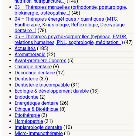
nutrition, nutripuncture…)
(149)
03 – Thérapies manuelles (orthodontie, posturologie,
biokinergie, ostéopathie…)
(46)
04 – Thérapies énergétiques / quantiques (MTC,
Etiothérapie, Kinésiologie, Réflexologie, Décryptage
dentaire…)
(78)
05 – Thérapies psycho-corporelles (hypnose, EMDR,
relations humaines, PNL, sophrologie, méditation…)
(47)
Actualités
(185)
Aromathérapie
(22)
Avant-première Congrès
(5)
Chirurgie dentaire
(8)
Décodage dentaire
(12)
Dentisterie
(37)
Dentisterie biocompatible
(31)
Ecologie & développement durable
(13)
Endodontie
(2)
Energétique dentaire
(26)
Ethique & Bioéthique
(8)
Etiothérapie
(2)
Homéopathie
(21)
Implantologie dentaire
(10)
Micro-Immunothérapie
(1)