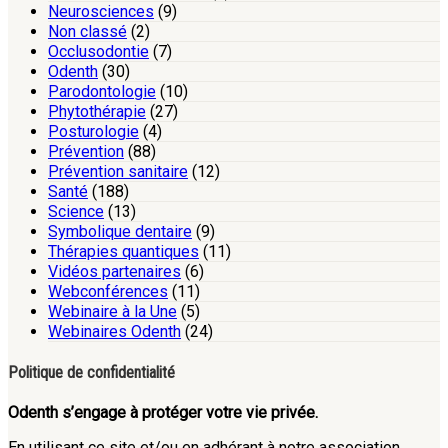
Neurosciences
(9)
Non classé
(2)
Occlusodontie
(7)
Odenth
(30)
Parodontologie
(10)
Phytothérapie
(27)
Posturologie
(4)
Prévention
(88)
Prévention sanitaire
(12)
Santé
(188)
Science
(13)
Symbolique dentaire
(9)
Thérapies quantiques
(11)
Vidéos partenaires
(6)
Webconférences
(11)
Webinaire à la Une
(5)
Webinaires Odenth
(24)
Politique de confidentialité
Odenth s’engage à protéger votre vie privée.
En utilisant ce site et/ou en adhérant à notre association,