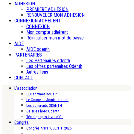
ADHESION
PREMIERE ADHÉSION
RENOUVELER MON ADHESION
CONNEXION ADHERENT
CONNEXION
Mon compte adhérent
Réinitialiser mon mot de passe
AIDE
AIDE odenth
PARTENAIRES
Les Partenaires odenth
Les offres partenaires Odenth
Autres liens
CONTACT
L’association
Qui sommes nous ?
Le Conseil d’Administration
Les adhérents ODENTH
Galerie Photo Odenth
Témoignages Livre d’Or
Congrès
Congrès ANPH’ODENTH 2026
—————————————————————————-