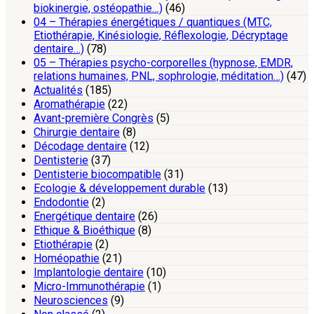
biokinergie, ostéopathie…)
(46)
04 – Thérapies énergétiques / quantiques (MTC,
Etiothérapie, Kinésiologie, Réflexologie, Décryptage
dentaire…)
(78)
05 – Thérapies psycho-corporelles (hypnose, EMDR,
relations humaines, PNL, sophrologie, méditation…)
(47)
Actualités
(185)
Aromathérapie
(22)
Avant-première Congrès
(5)
Chirurgie dentaire
(8)
Décodage dentaire
(12)
Dentisterie
(37)
Dentisterie biocompatible
(31)
Ecologie & développement durable
(13)
Endodontie
(2)
Energétique dentaire
(26)
Ethique & Bioéthique
(8)
Etiothérapie
(2)
Homéopathie
(21)
Implantologie dentaire
(10)
Micro-Immunothérapie
(1)
Neurosciences
(9)