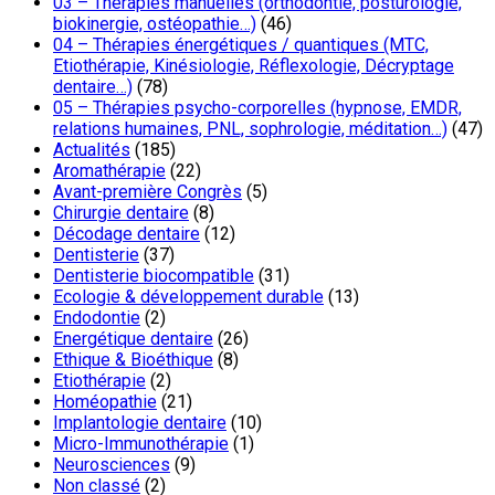
03 – Thérapies manuelles (orthodontie, posturologie,
biokinergie, ostéopathie…)
(46)
04 – Thérapies énergétiques / quantiques (MTC,
Etiothérapie, Kinésiologie, Réflexologie, Décryptage
dentaire…)
(78)
05 – Thérapies psycho-corporelles (hypnose, EMDR,
relations humaines, PNL, sophrologie, méditation…)
(47)
Actualités
(185)
Aromathérapie
(22)
Avant-première Congrès
(5)
Chirurgie dentaire
(8)
Décodage dentaire
(12)
Dentisterie
(37)
Dentisterie biocompatible
(31)
Ecologie & développement durable
(13)
Endodontie
(2)
Energétique dentaire
(26)
Ethique & Bioéthique
(8)
Etiothérapie
(2)
Homéopathie
(21)
Implantologie dentaire
(10)
Micro-Immunothérapie
(1)
Neurosciences
(9)
Non classé
(2)