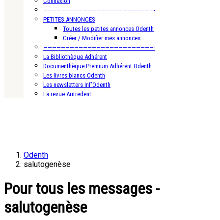
Connexion
—————————————————————————-
PETITES ANNONCES
Toutes les petites annonces Odenth
Créer / Modifier mes annonces
—————————————————————————-
La Bibliothèque Adhérent
Documenthèque Premium Adhérent Odenth
Les livres blancs Odenth
Les newsletters Inf’Odenth
La revue Autredent
Odenth
salutogenèse
Pour tous les messages -
salutogenèse