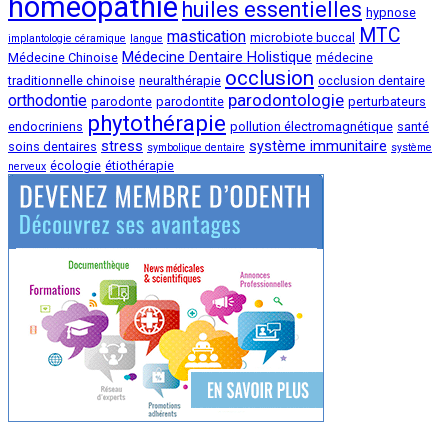
homeopathie
huiles essentielles
hypnose
MTC
mastication
microbiote buccal
implantologie céramique
langue
Médecine Dentaire Holistique
Médecine Chinoise
médecine
occlusion
traditionnelle chinoise
neuralthérapie
occlusion dentaire
parodontologie
orthodontie
parodonte
parodontite
perturbateurs
phytothérapie
endocriniens
pollution électromagnétique
santé
stress
système immunitaire
soins dentaires
symbolique dentaire
système
écologie
étiothérapie
nerveux