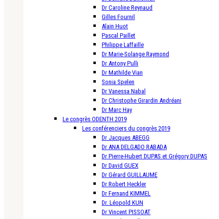
Dr Caroline Reynaud
Gilles Fournil
Alain Huot
Pascal Paillet
Philippe Laffaille
Dr Marie-Solange Raymond
Dr Antony Pulli
Dr Mathilde Vian
Sonia Spelen
Dr Vanessa Nabal
Dr Christophe Girardin Andréani
Dr Marc Hay
Le congrès ODENTH 2019
Les conférenciers du congrès 2019
Dr Jacques ABEGG
Dr ANA DELGADO RABADA
Dr Pierre-Hubert DUPAS et Grégory DUPAS
Dr David GUEX
Dr Gérard GUILLAUME
Dr Robert Heckler
Dr Fernand KIMMEL
Dr. Léopold KUN
Dr Vincent PISSOAT