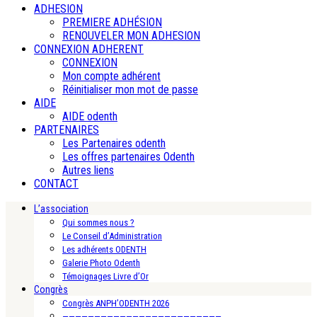
ADHESION
PREMIERE ADHÉSION
RENOUVELER MON ADHESION
CONNEXION ADHERENT
CONNEXION
Mon compte adhérent
Réinitialiser mon mot de passe
AIDE
AIDE odenth
PARTENAIRES
Les Partenaires odenth
Les offres partenaires Odenth
Autres liens
CONTACT
L’association
Qui sommes nous ?
Le Conseil d’Administration
Les adhérents ODENTH
Galerie Photo Odenth
Témoignages Livre d’Or
Congrès
Congrès ANPH’ODENTH 2026
—————————————————————————-