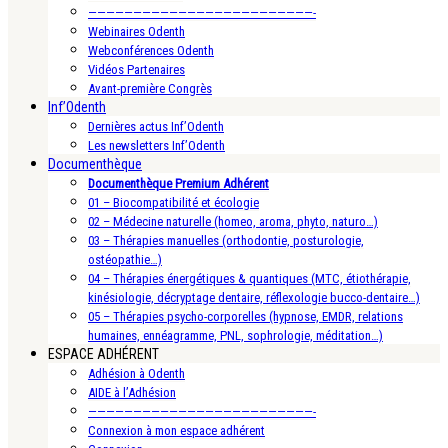
—————————————————————————-
Webinaires Odenth
Webconférences Odenth
Vidéos Partenaires
Avant-première Congrès
Inf’Odenth
Dernières actus Inf’Odenth
Les newsletters Inf’Odenth
Documenthèque
Documenthèque Premium Adhérent
01 – Biocompatibilité et écologie
02 – Médecine naturelle (homeo, aroma, phyto, naturo…)
03 – Thérapies manuelles (orthodontie, posturologie,
ostéopathie…)
04 – Thérapies énergétiques & quantiques (MTC, étiothérapie,
kinésiologie, décryptage dentaire, réflexologie bucco-dentaire…)
05 – Thérapies psycho-corporelles (hypnose, EMDR, relations
humaines, ennéagramme, PNL, sophrologie, méditation…)
ESPACE ADHÉRENT
Adhésion à Odenth
AIDE à l’Adhésion
—————————————————————————-
Connexion à mon espace adhérent