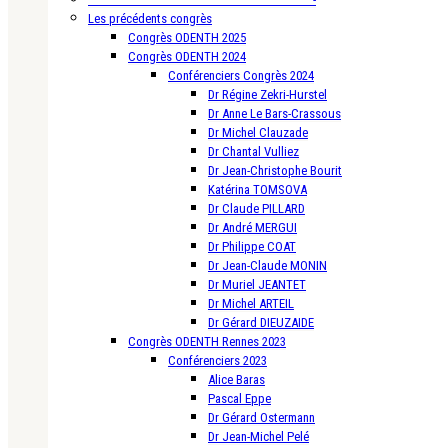
Les précédents congrès
Congrès ODENTH 2025
Congrès ODENTH 2024
Conférenciers Congrès 2024
Dr Régine Zekri-Hurstel
Dr Anne Le Bars-Crassous
Dr Michel Clauzade
Dr Chantal Vulliez
Dr Jean-Christophe Bourit
Katérina TOMSOVA
Dr Claude PILLARD
Dr André MERGUI
Dr Philippe COAT
Dr Jean-Claude MONIN
Dr Muriel JEANTET
Dr Michel ARTEIL
Dr Gérard DIEUZAIDE
Congrès ODENTH Rennes 2023
Conférenciers 2023
Alice Baras
Pascal Eppe
Dr Gérard Ostermann
Dr Jean-Michel Pelé