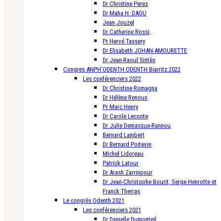
Dr Christine Perez
Dr Maha H. DAOU
Jean Jouzel
Dr Catherine Rossi,
Pr Hervé Tassery
Dr Elisabeth JOHAN-AMOURETTE
Dr Jean-Raoul Sintès
Congres ANPH’ODENTH ODENTH Biarritz 2022
Les conférenciers 2022
Dr Christine Romagna
Dr Hélène Renoux
Pr Marc Henry
Dr Carole Leconte
Dr Julie Demassue-Rannou
Bernard Lambert
Dr Bernard Poitevin
Michel Lidoreau
Patrick Latour
Dr Arash Zarrinpour
Dr Jean-Christophe Bourit, Serge Henrotte et
Franck Therras
Le congrès Odenth 2021
Les conférenciers 2021
Dr Danielle Dumonteil