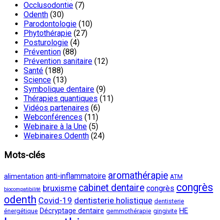
Occlusodontie
(7)
Odenth
(30)
Parodontologie
(10)
Phytothérapie
(27)
Posturologie
(4)
Prévention
(88)
Prévention sanitaire
(12)
Santé
(188)
Science
(13)
Symbolique dentaire
(9)
Thérapies quantiques
(11)
Vidéos partenaires
(6)
Webconférences
(11)
Webinaire à la Une
(5)
Webinaires Odenth
(24)
Mots-clés
aromathérapie
anti-inflammatoire
alimentation
ATM
congrès
cabinet dentaire
bruxisme
congrès
biocompatibilité
odenth
Covid-19
dentisterie holistique
dentisterie
Décryptage dentaire
HE
énergétique
gemmothérapie
gingivite