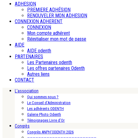
ADHESION
PREMIERE ADHÉSION
RENOUVELER MON ADHESION
CONNEXION ADHERENT
CONNEXION
Mon compte adhérent
Réinitialiser mon mot de passe
AIDE
AIDE odenth
PARTENAIRES
Les Partenaires odenth
Les offres partenaires Odenth
Autres liens
CONTACT
L’association
Qui sommes nous ?
Le Conseil d’Administration
Les adhérents ODENTH
Galerie Photo Odenth
Témoignages Livre d’Or
Congrès
Congrès ANPH’ODENTH 2026
—————————————————————————-