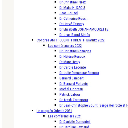
Dr Christine Perez
Dr Maha H. DAOU
Jean Jouzel
Dr Catherine Rossi,
Pr Hervé Tassery
Dr Elisabeth JOHAN-AMOURETTE
Dr Jean-Raoul Sintès
Congres ANPH’ODENTH ODENTH Biarritz 2022
Les conférenciers 2022
Dr Christine Romagna
Dr Hélène Renoux
Pr Marc Henry
Dr Carole Leconte
Dr Julie Demassue-Rannou
Bernard Lambert
Dr Bernard Poitevin
Michel Lidoreau
Patrick Latour
Dr Arash Zarrinpour
Dr Jean-Christophe Bourit, Serge Henrotte et 
Le congrès Odenth 2021
Les conférenciers 2021
Dr Danielle Dumonteil
Dr Caroline Reynaud