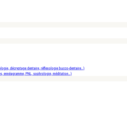
logie, décryptage dentaire, réflexologie bucco-dentaire…)
es, ennéagramme, PNL, sophrologie, méditation…)