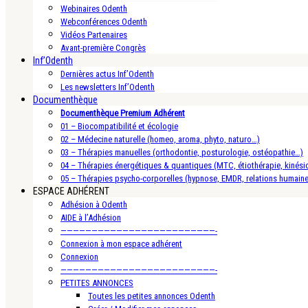
Webinaires Odenth
Webconférences Odenth
Vidéos Partenaires
Avant-première Congrès
Inf’Odenth
Dernières actus Inf’Odenth
Les newsletters Inf’Odenth
Documenthèque
Documenthèque Premium Adhérent
01 – Biocompatibilité et écologie
02 – Médecine naturelle (homeo, aroma, phyto, naturo…)
03 – Thérapies manuelles (orthodontie, posturologie, ostéopathie…)
04 – Thérapies énergétiques & quantiques (MTC, étiothérapie, kinésio
05 – Thérapies psycho-corporelles (hypnose, EMDR, relations humain
ESPACE ADHÉRENT
Adhésion à Odenth
AIDE à l’Adhésion
—————————————————————————-
Connexion à mon espace adhérent
Connexion
—————————————————————————-
PETITES ANNONCES
Toutes les petites annonces Odenth