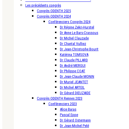
Les précédents congrès
Congrès ODENTH 2025
Congrès ODENTH 2024
Conférenciers Congrès 2024
Dr Régine Zekri-Hurstel
Dr Anne Le Bars-Crassous
Dr Michel Clauzade
Dr Chantal Vulliez
Dr Jean-Christophe Bourit
Katérina TOMSOVA
Dr Claude PILLARD
Dr André MERGUI
Dr Philippe COAT
Dr Jean-Claude MONIN
Dr Muriel JEANTET
Dr Michel ARTEIL
Dr Gérard DIEUZAIDE
Congrès ODENTH Rennes 2023
Conférenciers 2023
Alice Baras
Pascal Eppe
Dr Gérard Ostermann
Dr Jean-Michel Pelé