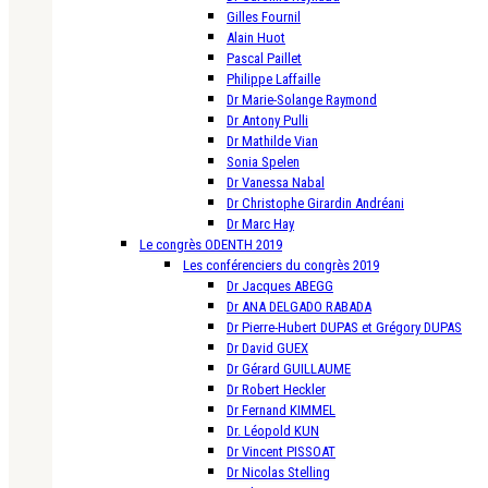
Gilles Fournil
Alain Huot
Pascal Paillet
Philippe Laffaille
Dr Marie-Solange Raymond
Dr Antony Pulli
Dr Mathilde Vian
Sonia Spelen
Dr Vanessa Nabal
Dr Christophe Girardin Andréani
Dr Marc Hay
Le congrès ODENTH 2019
Les conférenciers du congrès 2019
Dr Jacques ABEGG
Dr ANA DELGADO RABADA
Dr Pierre-Hubert DUPAS et Grégory DUPAS
Dr David GUEX
Dr Gérard GUILLAUME
Dr Robert Heckler
Dr Fernand KIMMEL
Dr. Léopold KUN
Dr Vincent PISSOAT
Dr Nicolas Stelling