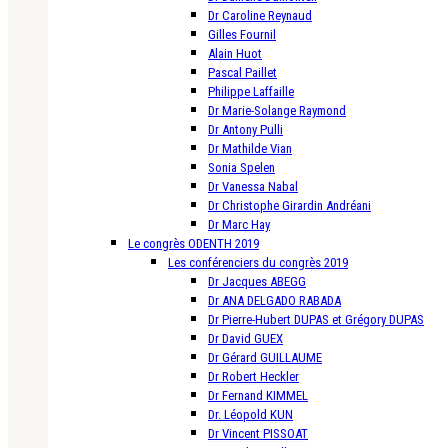
Dr Caroline Reynaud
Gilles Fournil
Alain Huot
Pascal Paillet
Philippe Laffaille
Dr Marie-Solange Raymond
Dr Antony Pulli
Dr Mathilde Vian
Sonia Spelen
Dr Vanessa Nabal
Dr Christophe Girardin Andréani
Dr Marc Hay
Le congrès ODENTH 2019
Les conférenciers du congrès 2019
Dr Jacques ABEGG
Dr ANA DELGADO RABADA
Dr Pierre-Hubert DUPAS et Grégory DUPAS
Dr David GUEX
Dr Gérard GUILLAUME
Dr Robert Heckler
Dr Fernand KIMMEL
Dr. Léopold KUN
Dr Vincent PISSOAT