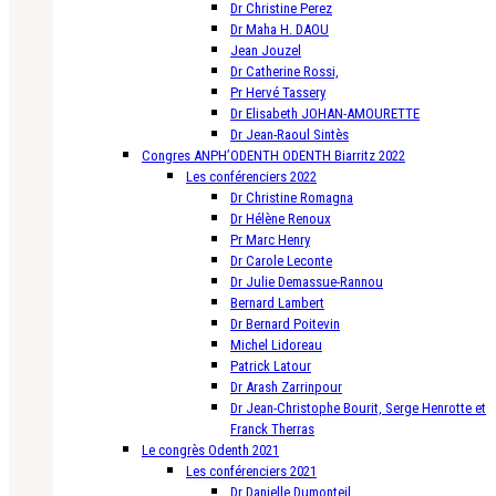
Dr Christine Perez
Dr Maha H. DAOU
Jean Jouzel
Dr Catherine Rossi,
Pr Hervé Tassery
Dr Elisabeth JOHAN-AMOURETTE
Dr Jean-Raoul Sintès
Congres ANPH’ODENTH ODENTH Biarritz 2022
Les conférenciers 2022
Dr Christine Romagna
Dr Hélène Renoux
Pr Marc Henry
Dr Carole Leconte
Dr Julie Demassue-Rannou
Bernard Lambert
Dr Bernard Poitevin
Michel Lidoreau
Patrick Latour
Dr Arash Zarrinpour
Dr Jean-Christophe Bourit, Serge Henrotte et
Franck Therras
Le congrès Odenth 2021
Les conférenciers 2021
Dr Danielle Dumonteil