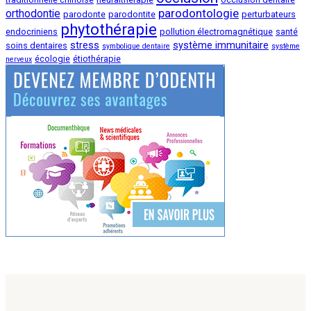
parodontologie
orthodontie
parodonte
parodontite
perturbateurs
phytothérapie
endocriniens
pollution électromagnétique
santé
stress
système immunitaire
soins dentaires
symbolique dentaire
système
écologie
étiothérapie
nerveux