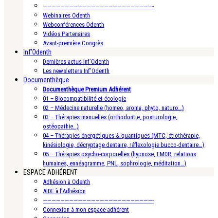
—————————————————————————-
Webinaires Odenth
Webconférences Odenth
Vidéos Partenaires
Avant-première Congrès
Inf’Odenth
Dernières actus Inf’Odenth
Les newsletters Inf’Odenth
Documenthèque
Documenthèque Premium Adhérent
01 – Biocompatibilité et écologie
02 – Médecine naturelle (homeo, aroma, phyto, naturo…)
03 – Thérapies manuelles (orthodontie, posturologie,
ostéopathie…)
04 – Thérapies énergétiques & quantiques (MTC, étiothérapie,
kinésiologie, décryptage dentaire, réflexologie bucco-dentaire…)
05 – Thérapies psycho-corporelles (hypnose, EMDR, relations
humaines, ennéagramme, PNL, sophrologie, méditation…)
ESPACE ADHÉRENT
Adhésion à Odenth
AIDE à l’Adhésion
—————————————————————————-
Connexion à mon espace adhérent