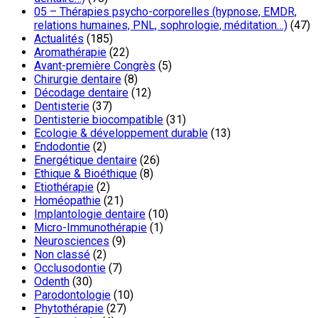
05 – Thérapies psycho-corporelles (hypnose, EMDR,
relations humaines, PNL, sophrologie, méditation…)
(47)
Actualités
(185)
Aromathérapie
(22)
Avant-première Congrès
(5)
Chirurgie dentaire
(8)
Décodage dentaire
(12)
Dentisterie
(37)
Dentisterie biocompatible
(31)
Ecologie & développement durable
(13)
Endodontie
(2)
Energétique dentaire
(26)
Ethique & Bioéthique
(8)
Etiothérapie
(2)
Homéopathie
(21)
Implantologie dentaire
(10)
Micro-Immunothérapie
(1)
Neurosciences
(9)
Non classé
(2)
Occlusodontie
(7)
Odenth
(30)
Parodontologie
(10)
Phytothérapie
(27)