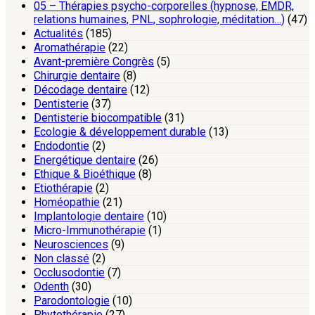
05 – Thérapies psycho-corporelles (hypnose, EMDR,
relations humaines, PNL, sophrologie, méditation…)
(47)
Actualités
(185)
Aromathérapie
(22)
Avant-première Congrès
(5)
Chirurgie dentaire
(8)
Décodage dentaire
(12)
Dentisterie
(37)
Dentisterie biocompatible
(31)
Ecologie & développement durable
(13)
Endodontie
(2)
Energétique dentaire
(26)
Ethique & Bioéthique
(8)
Etiothérapie
(2)
Homéopathie
(21)
Implantologie dentaire
(10)
Micro-Immunothérapie
(1)
Neurosciences
(9)
Non classé
(2)
Occlusodontie
(7)
Odenth
(30)
Parodontologie
(10)
Phytothérapie
(27)