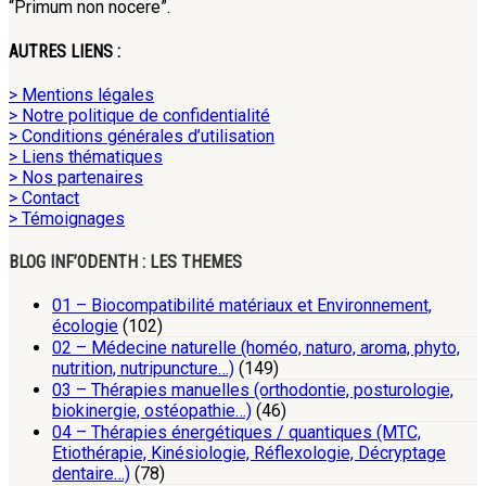
“Primum non nocere”.
AUTRES LIENS :
> Mentions légales
> Notre politique de confidentialité
> Conditions générales d’utilisation
> Liens thématiques
> Nos partenaires
> Contact
> Témoignages
BLOG INF’ODENTH : LES THEMES
01 – Biocompatibilité matériaux et Environnement,
écologie
(102)
02 – Médecine naturelle (homéo, naturo, aroma, phyto,
nutrition, nutripuncture…)
(149)
03 – Thérapies manuelles (orthodontie, posturologie,
biokinergie, ostéopathie…)
(46)
04 – Thérapies énergétiques / quantiques (MTC,
Etiothérapie, Kinésiologie, Réflexologie, Décryptage
dentaire…)
(78)