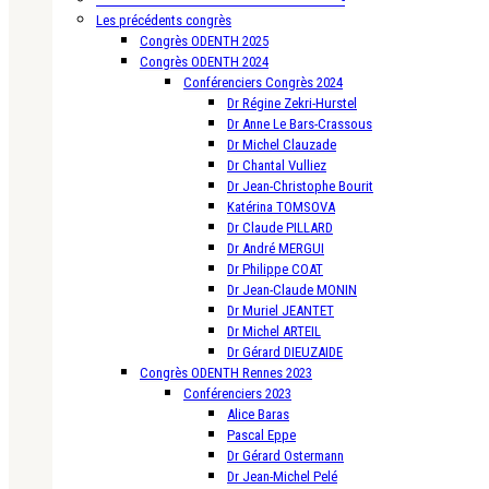
Les précédents congrès
Congrès ODENTH 2025
Congrès ODENTH 2024
Conférenciers Congrès 2024
Dr Régine Zekri-Hurstel
Dr Anne Le Bars-Crassous
Dr Michel Clauzade
Dr Chantal Vulliez
Dr Jean-Christophe Bourit
Katérina TOMSOVA
Dr Claude PILLARD
Dr André MERGUI
Dr Philippe COAT
Dr Jean-Claude MONIN
Dr Muriel JEANTET
Dr Michel ARTEIL
Dr Gérard DIEUZAIDE
Congrès ODENTH Rennes 2023
Conférenciers 2023
Alice Baras
Pascal Eppe
Dr Gérard Ostermann
Dr Jean-Michel Pelé