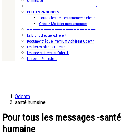
Connexion
—————————————————————————-
PETITES ANNONCES
Toutes les petites annonces Odenth
Créer / Modifier mes annonces
—————————————————————————-
La Bibliothèque Adhérent
Documenthèque Premium Adhérent Odenth
Les livres blancs Odenth
Les newsletters Inf’Odenth
La revue Autredent
Odenth
santé humaine
Pour tous les messages -santé
humaine