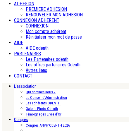
ADHESION
PREMIERE ADHÉSION
RENOUVELER MON ADHESION
CONNEXION ADHERENT
CONNEXION
Mon compte adhérent
Réinitialiser mon mot de passe
AIDE
AIDE odenth
PARTENAIRES
Les Partenaires odenth
Les offres partenaires Odenth
Autres liens
CONTACT
L’association
Qui sommes nous ?
Le Conseil d’Administration
Les adhérents ODENTH
Galerie Photo Odenth
Témoignages Livre d’Or
Congrès
Congrès ANPH’ODENTH 2026
—————————————————————————-