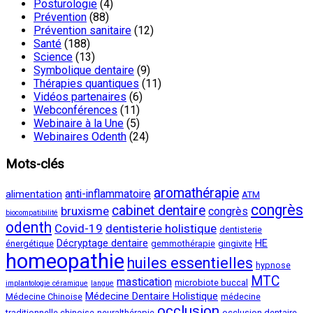
Posturologie
(4)
Prévention
(88)
Prévention sanitaire
(12)
Santé
(188)
Science
(13)
Symbolique dentaire
(9)
Thérapies quantiques
(11)
Vidéos partenaires
(6)
Webconférences
(11)
Webinaire à la Une
(5)
Webinaires Odenth
(24)
Mots-clés
aromathérapie
anti-inflammatoire
alimentation
ATM
congrès
cabinet dentaire
bruxisme
congrès
biocompatibilité
odenth
Covid-19
dentisterie holistique
dentisterie
Décryptage dentaire
HE
énergétique
gemmothérapie
gingivite
homeopathie
huiles essentielles
hypnose
MTC
mastication
microbiote buccal
implantologie céramique
langue
Médecine Dentaire Holistique
Médecine Chinoise
médecine
occlusion
traditionnelle chinoise
neuralthérapie
occlusion dentaire