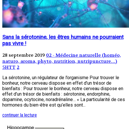
Sans la sérotonine, les êtres humains ne pourraient
pas vivre !
28 septembre 2019
02 - Médecine naturelle (homéo,
naturo, aroma, phyto, nutrition, nutripuncture…)
5HTT
2
La sérotonine, un régulateur de l’organisme Pour trouver le
bonheur, notre cerveau dispose en effet d’un trésor de
bienfaits : Pour trouver le bonheur, notre cerveau dispose en
effet d’un trésor de bienfaits : sérotonine, endorphine,
dopamine, ocytocine, noradrénaline… « La particularité de ces
hormones du bien-être est qu’elles sont...
continuer la lecture