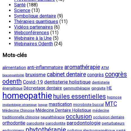
Santé
(188)
Science
(13)
Symbolique dentaire
(9)
Thérapies quantiques
(11)
Vidéos partenaires
(6)
Webconférences
(11)
Webinaire à la Une
(5)
Webinaires Odenth
(24)
Mots-clés
aromathérapie
anti-inflammatoire
alimentation
ATM
congrès
cabinet dentaire
bruxisme
congrès
biocompatibilité
odenth
Covid-19
dentisterie holistique
dentisterie
Décryptage dentaire
HE
énergétique
gemmothérapie
gingivite
homeopathie
huiles essentielles
hypnose
MTC
mastication
microbiote buccal
implantologie céramique
langue
Médecine Dentaire Holistique
Médecine Chinoise
médecine
occlusion
traditionnelle chinoise
neuralthérapie
occlusion dentaire
parodontologie
orthodontie
parodonte
parodontite
perturbateurs
phytothérapie
endocriniens
pollution électromagnétique
santé