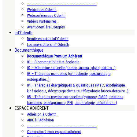
—————————————————————————-
Webinaires Odenth
Webconférences Odenth
Vidéos Partenaires
Avant-première Congrès
Inf’Odenth
Dernières actus Inf’Odenth
Les newsletters Inf’Odenth
Documenthèque
Documenthèque Premium Adhérent
01 – Biocompatibilité et écologie
02 – Médecine naturelle (homeo, aroma, phyto, naturo…)
03 – Thérapies manuelles (orthodontie, posturologie,
ostéopathie…)
04 – Thérapies énergétiques & quantiques (MTC, étiothérapie,
kinésiologie, décryptage dentaire, réflexologie bucco-dentaire…)
05 – Thérapies psycho-corporelles (hypnose, EMDR, relations
humaines, ennéagramme, PNL, sophrologie, méditation…)
ESPACE ADHÉRENT
Adhésion à Odenth
AIDE à l’Adhésion
—————————————————————————-
Connexion à mon espace adhérent