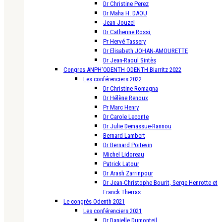
Dr Christine Perez
Dr Maha H. DAOU
Jean Jouzel
Dr Catherine Rossi,
Pr Hervé Tassery
Dr Elisabeth JOHAN-AMOURETTE
Dr Jean-Raoul Sintès
Congres ANPH’ODENTH ODENTH Biarritz 2022
Les conférenciers 2022
Dr Christine Romagna
Dr Hélène Renoux
Pr Marc Henry
Dr Carole Leconte
Dr Julie Demassue-Rannou
Bernard Lambert
Dr Bernard Poitevin
Michel Lidoreau
Patrick Latour
Dr Arash Zarrinpour
Dr Jean-Christophe Bourit, Serge Henrotte et
Franck Therras
Le congrès Odenth 2021
Les conférenciers 2021
Dr Danielle Dumonteil