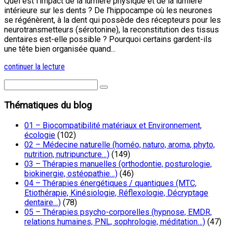
Quel est l’impact de la lumière physique et de la lumière
intérieure sur les dents ? De l’hippocampe où les neurones
se régénèrent, à la dent qui possède des récepteurs pour les
neurotransmetteurs (sérotonine), la reconstitution des tissus
dentaires est-elle possible ? Pourquoi certains gardent-ils
une tête bien organisée quand...
continuer la lecture
Thématiques du blog
01 – Biocompatibilité matériaux et Environnement,
écologie
(102)
02 – Médecine naturelle (homéo, naturo, aroma, phyto,
nutrition, nutripuncture…)
(149)
03 – Thérapies manuelles (orthodontie, posturologie,
biokinergie, ostéopathie…)
(46)
04 – Thérapies énergétiques / quantiques (MTC,
Etiothérapie, Kinésiologie, Réflexologie, Décryptage
dentaire…)
(78)
05 – Thérapies psycho-corporelles (hypnose, EMDR,
relations humaines, PNL, sophrologie, méditation…)
(47)