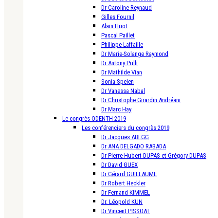
Dr Caroline Reynaud
Gilles Fournil
Alain Huot
Pascal Paillet
Philippe Laffaille
Dr Marie-Solange Raymond
Dr Antony Pulli
Dr Mathilde Vian
Sonia Spelen
Dr Vanessa Nabal
Dr Christophe Girardin Andréani
Dr Marc Hay
Le congrès ODENTH 2019
Les conférenciers du congrès 2019
Dr Jacques ABEGG
Dr ANA DELGADO RABADA
Dr Pierre-Hubert DUPAS et Grégory DUPAS
Dr David GUEX
Dr Gérard GUILLAUME
Dr Robert Heckler
Dr Fernand KIMMEL
Dr. Léopold KUN
Dr Vincent PISSOAT