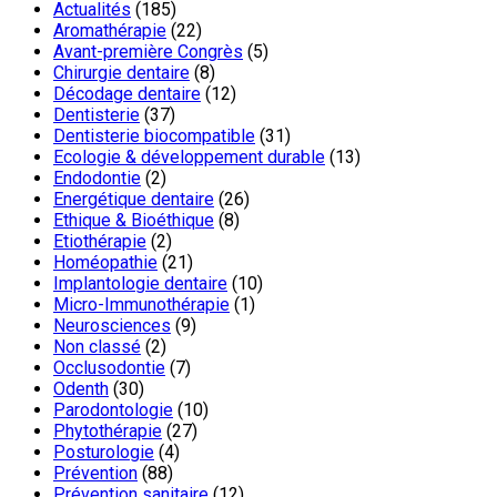
Actualités
(185)
Aromathérapie
(22)
Avant-première Congrès
(5)
Chirurgie dentaire
(8)
Décodage dentaire
(12)
Dentisterie
(37)
Dentisterie biocompatible
(31)
Ecologie & développement durable
(13)
Endodontie
(2)
Energétique dentaire
(26)
Ethique & Bioéthique
(8)
Etiothérapie
(2)
Homéopathie
(21)
Implantologie dentaire
(10)
Micro-Immunothérapie
(1)
Neurosciences
(9)
Non classé
(2)
Occlusodontie
(7)
Odenth
(30)
Parodontologie
(10)
Phytothérapie
(27)
Posturologie
(4)
Prévention
(88)
Prévention sanitaire
(12)