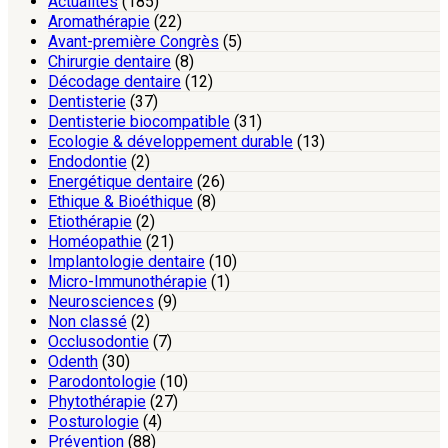
Actualités
(185)
Aromathérapie
(22)
Avant-première Congrès
(5)
Chirurgie dentaire
(8)
Décodage dentaire
(12)
Dentisterie
(37)
Dentisterie biocompatible
(31)
Ecologie & développement durable
(13)
Endodontie
(2)
Energétique dentaire
(26)
Ethique & Bioéthique
(8)
Etiothérapie
(2)
Homéopathie
(21)
Implantologie dentaire
(10)
Micro-Immunothérapie
(1)
Neurosciences
(9)
Non classé
(2)
Occlusodontie
(7)
Odenth
(30)
Parodontologie
(10)
Phytothérapie
(27)
Posturologie
(4)
Prévention
(88)