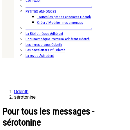
Connexion
—————————————————————————-
PETITES ANNONCES
Toutes les petites annonces Odenth
Créer / Modifier mes annonces
—————————————————————————-
La Bibliothèque Adhérent
Documenthèque Premium Adhérent Odenth
Les livres blancs Odenth
Les newsletters Inf’Odenth
La revue Autredent
Odenth
sérotonine
Pour tous les messages -
sérotonine