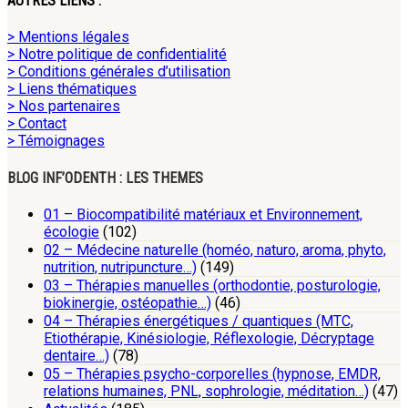
AUTRES LIENS :
> Mentions légales
> Notre politique de confidentialité
> Conditions générales d’utilisation
> Liens thématiques
> Nos partenaires
> Contact
> Témoignages
BLOG INF’ODENTH : LES THEMES
01 – Biocompatibilité matériaux et Environnement,
écologie
(102)
02 – Médecine naturelle (homéo, naturo, aroma, phyto,
nutrition, nutripuncture…)
(149)
03 – Thérapies manuelles (orthodontie, posturologie,
biokinergie, ostéopathie…)
(46)
04 – Thérapies énergétiques / quantiques (MTC,
Etiothérapie, Kinésiologie, Réflexologie, Décryptage
dentaire…)
(78)
05 – Thérapies psycho-corporelles (hypnose, EMDR,
relations humaines, PNL, sophrologie, méditation…)
(47)