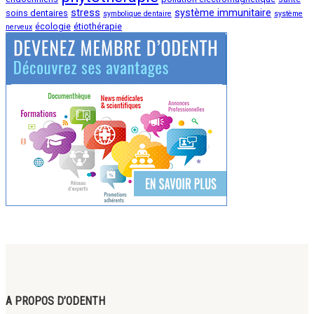
stress
système immunitaire
soins dentaires
symbolique dentaire
système
écologie
étiothérapie
nerveux
A PROPOS D’ODENTH