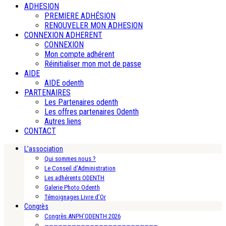
ADHESION
PREMIERE ADHÉSION
RENOUVELER MON ADHESION
CONNEXION ADHERENT
CONNEXION
Mon compte adhérent
Réinitialiser mon mot de passe
AIDE
AIDE odenth
PARTENAIRES
Les Partenaires odenth
Les offres partenaires Odenth
Autres liens
CONTACT
L’association
Qui sommes nous ?
Le Conseil d’Administration
Les adhérents ODENTH
Galerie Photo Odenth
Témoignages Livre d’Or
Congrès
Congrès ANPH’ODENTH 2026
—————————————————————————-