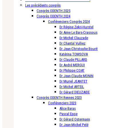
Les précédents congrès
Congrès ODENTH 2025
Congrès ODENTH 2024
Conférenciers Congrès 2024
Dr Régine Zekri-Hurstel
Dr Anne Le Bars-Crassous
Dr Michel Clauzade
Dr Chantal Vulliez
Dr Jean-Christophe Bourit
Katérina TOMSOVA
Dr Claude PILLARD
Dr André MERGUI
Dr Philippe COAT
Dr Jean-Claude MONIN
Dr Muriel JEANTET
Dr Michel ARTEIL
Dr Gérard DIEUZAIDE
Congrès ODENTH Rennes 2023
Conférenciers 2023
Alice Baras
Pascal Eppe
Dr Gérard Ostermann
Dr Jean-Michel Pelé